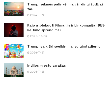
Trumpi sėkmės palinkėjimai: širdingi žodžiai
tau
2024-11-19
Kaip atblokuoti Filmai.in ir Linkomanija: DNS
keitimo sprendimai
2026-02-03
Trumpi vaikiški sveikinimai su gimtadieniu
2024-11-21
Indijos miestų sąrašas
2024-11-23