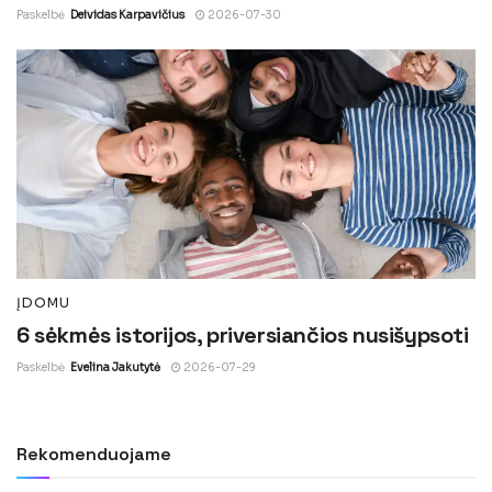
Paskelbė
Deividas Karpavičius
2026-07-30
ĮDOMU
6 sėkmės istorijos, priversiančios nusišypsoti
Paskelbė
Evelina Jakutytė
2026-07-29
Rekomenduojame