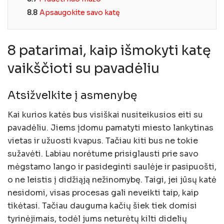
8.8
Apsaugokite savo katę
8 patarimai, kaip išmokyti katę
vaikščioti su pavadėliu
Atsižvelkite į asmenybę
Kai kurios katės bus visiškai nusiteikusios eiti su
pavadėliu. Jiems įdomu pamatyti miesto lankytinas
vietas ir užuosti kvapus. Tačiau kiti bus ne tokie
sužavėti. Labiau norėtume prisiglausti prie savo
mėgstamo lango ir pasideginti saulėje ir pasipuošti,
o ne leistis į didžiąją nežinomybę. Taigi, jei jūsų katė
nesidomi, visas procesas gali neveikti taip, kaip
tikėtasi. Tačiau dauguma kačių šiek tiek domisi
tyrinėjimais, todėl jums neturėtų kilti didelių