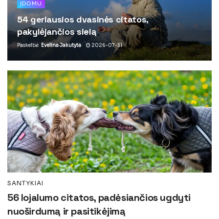
ĮDOMU
54 geriausios dvasinės citatos,
pakylėjančios sielą
Paskelbė
Evelina Jakutytė
2026-07-31
SANTYKIAI
56 lojalumo citatos, padėsiančios ugdyti
nuoširdumą ir pasitikėjimą