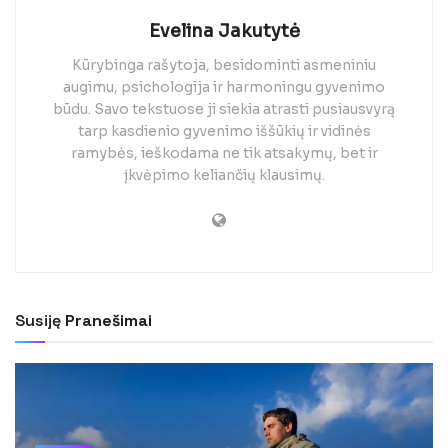
Evelina Jakutytė
Kūrybinga rašytoja, besidominti asmeniniu
augimu, psichologija ir harmoningu gyvenimo
būdu. Savo tekstuose ji siekia atrasti pusiausvyrą
tarp kasdienio gyvenimo iššūkių ir vidinės
ramybės, ieškodama ne tik atsakymų, bet ir
įkvėpimo keliančių klausimų.
Susiję
Pranešimai