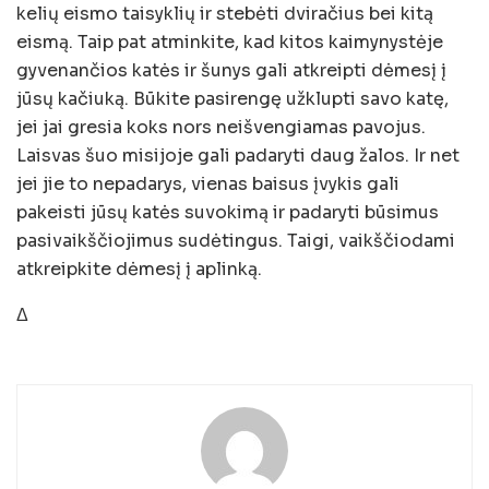
kelių eismo taisyklių ir stebėti dviračius bei kitą
eismą. Taip pat atminkite, kad kitos kaimynystėje
gyvenančios katės ir šunys gali atkreipti dėmesį į
jūsų kačiuką. Būkite pasirengę užklupti savo katę,
jei jai gresia koks nors neišvengiamas pavojus.
Laisvas šuo misijoje gali padaryti daug žalos. Ir net
jei jie to nepadarys, vienas baisus įvykis gali
pakeisti jūsų katės suvokimą ir padaryti būsimus
pasivaikščiojimus sudėtingus. Taigi, vaikščiodami
atkreipkite dėmesį į aplinką.
Δ