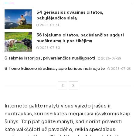
54 geriausios dvasinės citatos,
pakylėjančios sielą
2026-07-31
56 lojalumo citatos, padėsiančios ugdyti
nuoširdumą ir pasitikėjimą
2026-07-30
6 sėkmės istorijos, priversiančios nusišypsoti
2026-07-29
6 Tomo Edisono išradimai, apie kuriuos nežinojote
2026-07-28
Internete galite matyti visus vaizdo įrašus ir
nuotraukas, kuriose katės mėgaujasi išvykomis kaip
šunys. Taip pat galite manyti, kad norint priversti
katę vaikščioti už pavadėlio, reikia specialaus