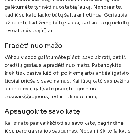
galėtumėte tyrinėti nuostabią lauką. Nenorėsite,
kad jūsų katė lauke būtų šalta ar lietinga. Geriausia
užtikrinti, kad žemė būtų sausa, kad ant kojų nekiltų
nemalonūs pojūčiai.
Pradėti nuo mažo
Vėliau visada galėtumėte plėsti savo akiratį, bet iš
pradžių geriausia pradėti nuo mažo. Pabandykite
šiek tiek pasivaikščioti po kiemą arba ant šaligatvio
tiesiai priešais savo namus. Kai jūsų katė susipažins
su procesu, galėsite pradėti ilgesnius
pasivaikščiojimus, net ir toli nuo namų.
Apsaugokite savo katę
Kai einate pasivaikščioti su savo kate, pagrindinė
jūsų pareiga yra jos saugumas. Nepamirškite laikytis