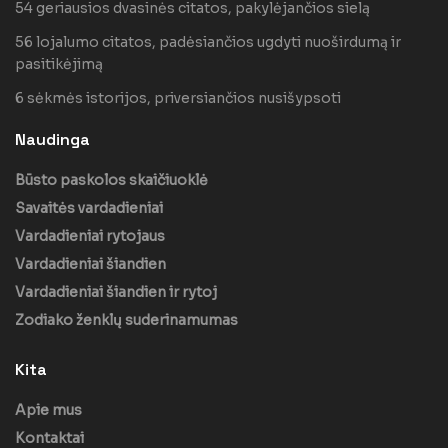
54 geriausios dvasinės citatos, pakylėjančios sielą
56 lojalumo citatos, padėsiančios ugdyti nuoširdumą ir
pasitikėjimą
6 sėkmės istorijos, priversiančios nusišypsoti
Naudinga
Būsto paskolos skaičiuoklė
Savaitės vardadieniai
Vardadieniai rytojaus
Vardadieniai šiandien
Vardadieniai šiandien ir rytoj
Zodiako ženklų suderinamumas
Kita
Apie mus
Kontaktai