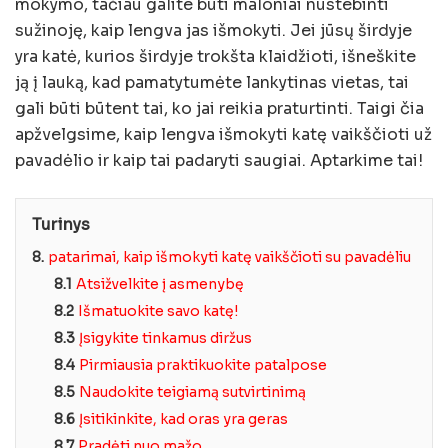
mokymo, tačiau galite būti maloniai nustebinti
sužinoję, kaip lengva jas išmokyti. Jei jūsų širdyje
yra katė, kurios širdyje trokšta klaidžioti, išneškite
ją į lauką, kad pamatytumėte lankytinas vietas, tai
gali būti būtent tai, ko jai reikia praturtinti. Taigi čia
apžvelgsime, kaip lengva išmokyti katę vaikščioti už
pavadėlio ir kaip tai padaryti saugiai. Aptarkime tai!
Turinys
8.
patarimai, kaip išmokyti katę vaikščioti su pavadėliu
8.1
Atsižvelkite į asmenybę
8.2
Išmatuokite savo katę!
8.3
Įsigykite tinkamus diržus
8.4
Pirmiausia praktikuokite patalpose
8.5
Naudokite teigiamą sutvirtinimą
8.6
Įsitikinkite, kad oras yra geras
8.7
Pradėti nuo mažo