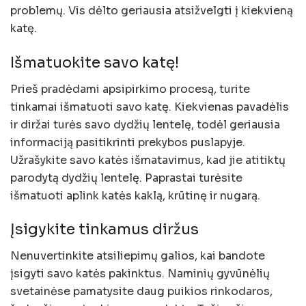
problemų. Vis dėlto geriausia atsižvelgti į kiekvieną
katę.
Išmatuokite savo katę!
Prieš pradėdami apsipirkimo procesą, turite
tinkamai išmatuoti savo katę. Kiekvienas pavadėlis
ir diržai turės savo dydžių lentelę, todėl geriausia
informaciją pasitikrinti prekybos puslapyje.
Užrašykite savo katės išmatavimus, kad jie atitiktų
parodytą dydžių lentelę. Paprastai turėsite
išmatuoti aplink katės kaklą, krūtinę ir nugarą.
Įsigykite tinkamus diržus
Nenuvertinkite atsiliepimų galios, kai bandote
įsigyti savo katės pakinktus. Naminių gyvūnėlių
svetainėse pamatysite daug puikios rinkodaros,