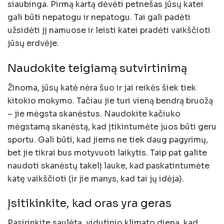
siaubinga. Pirmą kartą dėvėti petnešas jūsų katei
gali būti nepatogu ir nepatogu. Tai gali padėti
užsidėti jį namuose ir leisti katei pradėti vaikščioti
jūsų erdvėje.
Naudokite teigiamą sutvirtinimą
Žinoma, jūsų katė nėra šuo ir jai reikės šiek tiek
kitokio mokymo. Tačiau jie turi vieną bendrą bruožą
– jie mėgsta skanėstus. Naudokite kačiuko
mėgstamą skanėstą, kad įtikintumėte juos būti geru
sportu. Gali būti, kad jiems ne tiek daug pagyrimų,
bet jie tikrai bus motyvuoti laikytis. Taip pat galite
naudoti skanėstų takelį lauke, kad paskatintumėte
katę vaikščioti (ir jie manys, kad tai jų idėja).
Įsitikinkite, kad oras yra geras
Pasirinkite saulėtą, vidutinio klimato dieną, kad