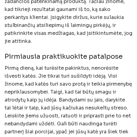
žadančios patenkinamą produktą. Tačiau žinome,
kad tikrieji rezultatai gaunami iš to, ką sako
perkantys klientai. Įsigykite diržus, kurie sulaukia
stulbinančių atsiliepimų iš laimingų pirkėjų, ir
patikrinkite visas medžiagas, kad įsitikintumėte, jog
jie atitinka.
Pirmiausia praktikuokite patalpose
Pirmą dieną, kai turėsite pakinktus, nenorėsite
išvesti katės. Jie tikrai turi sušildyti idėją. Visi
žinome, kad katės turi savo protą ir teikia pirmenybę
nepriklausomybei. Taigi, kad tai būtų smagu ir
atrodytų kaip jų idėja. Bandydami su jais, darykite
tai lėtai ir taip, kad jūsų kačiukas nesukeltų streso.
Leiskite jiems užuosti, ratuoti ir priprasti prie to net
nebandydami uždėti. Gali būti naudinga turėti
partnerį šiai porcijai, ypač jei jūsų katė yra šiek tiek