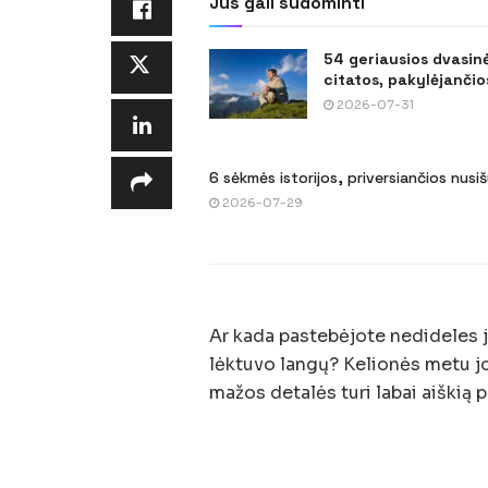
Jus gali sudominti
54 geriausios dvasin
citatos, pakylėjančios
2026-07-31
6 sėkmės istorijos, priversiančios nusi
2026-07-29
Ar kada pastebėjote nedideles 
lėktuvo langų? Kelionės metu jos
mažos detalės turi labai aiškią p