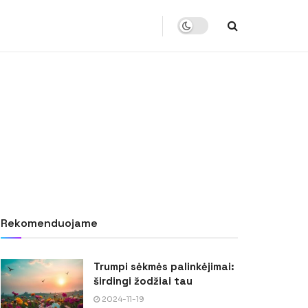
Rekomenduojame
Trumpi sėkmės palinkėjimai:
širdingi žodžiai tau
2024-11-19