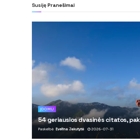
Susiję
Pranešimai
ĮDOMU
54 geriausios dvasinės citatos, pak
Paskelbė
Evelina Jakutytė
2026-07-31