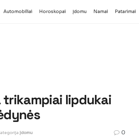
Automobiliai
Horoskopai
Įdomu
Namai
Patarimai
a trikampiai lipdukai
sėdynės
0
ategorija
Įdomu