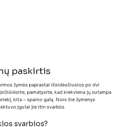
ų paskirtis
ormos žymės paprastai išsidėsčiusios po dvi
įsižiūrėsite, pamatysite, kad kiekviena jų sutampa
riekį, kita – sparno galą. Nors šie žymenys
ktuvo įgulai jie itin svarbūs.
kios svarbios?