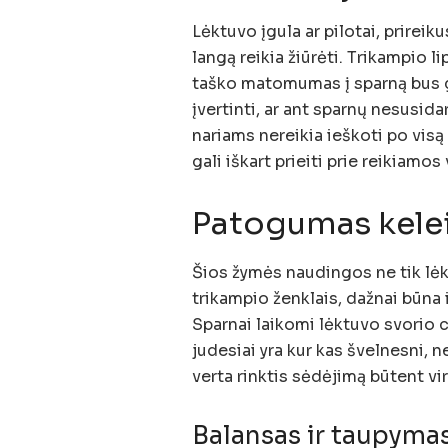
Lėktuvo įgula ar pilotai, prireikus
langą reikia žiūrėti. Trikampio l
taško matomumas į sparną bus ger
įvertinti, ar ant sparnų nesusida
nariams nereikia ieškoti po visą 
gali iškart prieiti prie reikiamos
Patogumas kele
Šios žymės naudingos ne tik lėk
trikampio ženklais, dažnai būna 
Sparnai laikomi lėktuvo svorio c
judesiai yra kur kas švelnesni, n
verta rinktis sėdėjimą būtent vi
Balansas ir taupyma