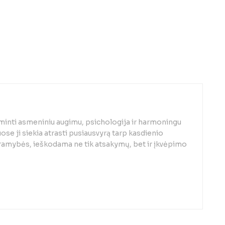
minti asmeniniu augimu, psichologija ir harmoningu
se ji siekia atrasti pusiausvyrą tarp kasdienio
 ramybės, ieškodama ne tik atsakymų, bet ir įkvėpimo