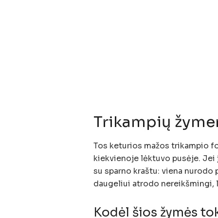
Trikampių žymen
Tos keturios mažos trikampio f
kiekvienoje lėktuvo pusėje. Jei 
su sparno kraštu: viena nurodo p
daugeliui atrodo nereikšmingi, lė
Kodėl šios žymės to