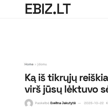
EBIZ.LT
Home
Įdomu
Ką iš tikrųjų reiški
virš jūsų lėktuvo 
Paskelbė
Evelina Jakutytė
2025-10-22
K