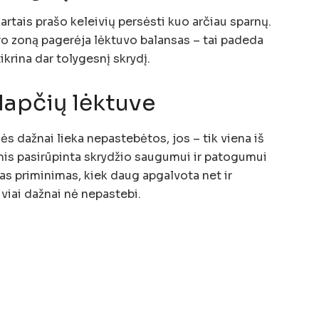
kartais prašo keleivių persėsti kuo arčiau sparnų.
tro zoną pagerėja lėktuvo balansas – tai padeda
ikrina dar tolygesnį skrydį.
lapčių lėktuve
s dažnai lieka nepastebėtos, jos – tik viena iš
omis pasirūpinta skrydžio saugumui ir patogumui
ažas priminimas, kiek daug apgalvota net ir
viai dažnai nė nepastebi.