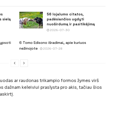
ės
56 lojalumo citatos,
 sielą
padėsiančios ugdyti
nuoširdumą ir pasitikėjimą
2026-07-30
šypsoti
6 Tomo Edisono išradimai, apie kuriuos
nežinojote
2026-07-28
juodas ar raudonas trikampio formos žymes virš
 dažnam keleiviui praslysta pro akis, tačiau šios
askirtį.