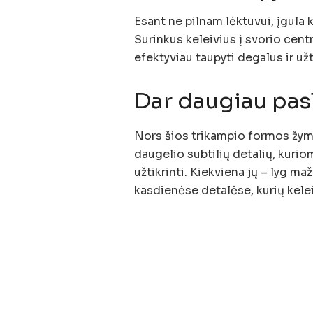
Esant ne pilnam lėktuvui, įgula 
Surinkus keleivius į svorio cen
efektyviau taupyti degalus ir užt
Dar daugiau pas
Nors šios trikampio formos žymė
daugelio subtilių detalių, kuri
užtikrinti. Kiekviena jų – lyg m
kasdienėse detalėse, kurių kelei