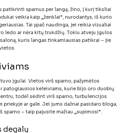
 patikrinti sparnus per langą, žino, į kurį tiksliai
ipdukai veikia kaip „ženklai“, nurodantys, iš kurio
iausias. Tai ypač naudinga, jei reikia vizualiai
ro ledo ar nėra kitų trukdžių. Tokiu atveju įgulos
saloną, kuris langas tinkamiausias patikrai – jie
 vietos.
iviams
tuvo įgulai. Vietos virš sparno, pažymėtos
ir patogiausios keleiviams, kurie bijo oro duobių.
entru, todėl sėdint virš sparno, turbulencijos
ei priekyje ar gale. Jei jums dažnai pasidaro bloga,
rš sparno – taip pajusite mažiau „supimosi“.
s degalų