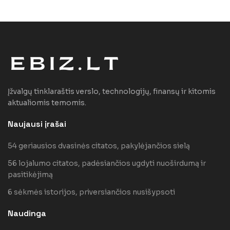
Įžvalgų tinklaraštis verslo, technologijų, finansų ir kitomis
aktualiomis temomis.
Naujausi įrašai
54 geriausios dvasinės citatos, pakylėjančios sielą
56 lojalumo citatos, padėsiančios ugdyti nuoširdumą ir
pasitikėjimą
6 sėkmės istorijos, priversiančios nusišypsoti
Naudinga