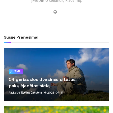
įkvėpimo keliančių klausimų.
Susiję
Pranešimai
ĮDOMU
54 geriausios dvasinės citatos,
pakylėjančios sielą
Paskelbė
Evelina Jakutytė
2026-07-31