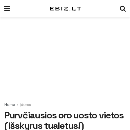
Home
Įdomu
Purvčiausios oro uosto vietos
(išskyrus tualetus!)