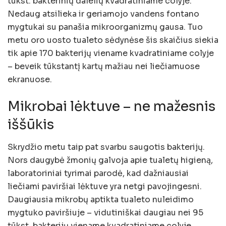
tūkst. bakterinių dalelių kvadratiniame colyje.
Nedaug atsilieka ir geriamojo vandens fontano
mygtukai su panašia mikroorganizmų gausa. Tuo
metu oro uosto tualeto sėdynėse šis skaičius siekia
tik apie 170 bakterijų viename kvadratiniame colyje
– beveik tūkstantį kartų mažiau nei liečiamuose
ekranuose.
Mikrobai lėktuve – ne mažesnis
iššūkis
Skrydžio metu taip pat svarbu saugotis bakterijų.
Nors daugybė žmonių galvoja apie tualetų higieną,
laboratoriniai tyrimai parodė, kad dažniausiai
liečiami paviršiai lėktuve yra netgi pavojingesni.
Daugiausia mikrobų aptikta tualeto nuleidimo
mygtuko paviršiuje – vidutiniškai daugiau nei 95
tūkst. bakterijų viename kvadratiniame colyje.