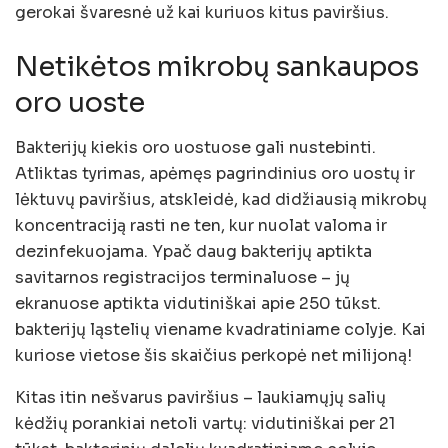
gerokai švaresnė už kai kuriuos kitus paviršius.
Netikėtos mikrobų sankaupos
oro uoste
Bakterijų kiekis oro uostuose gali nustebinti.
Atliktas tyrimas, apėmęs pagrindinius oro uostų ir
lėktuvų paviršius, atskleidė, kad didžiausią mikrobų
koncentraciją rasti ne ten, kur nuolat valoma ir
dezinfekuojama. Ypač daug bakterijų aptikta
savitarnos registracijos terminaluose – jų
ekranuose aptikta vidutiniškai apie 250 tūkst.
bakterijų ląstelių viename kvadratiniame colyje. Kai
kuriose vietose šis skaičius perkopė net milijoną!
Kitas itin nešvarus paviršius – laukiamųjų salių
kėdžių porankiai netoli vartų: vidutiniškai per 21