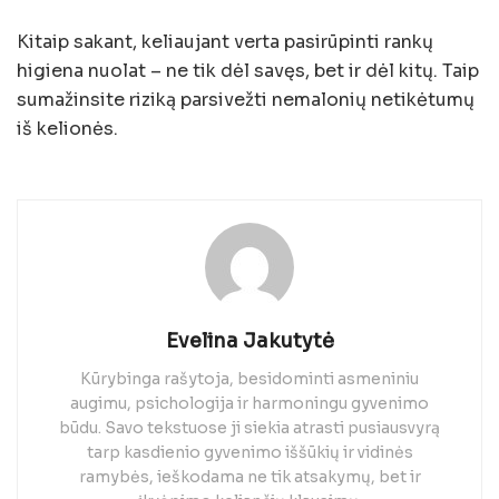
Kitaip sakant, keliaujant verta pasirūpinti rankų
higiena nuolat – ne tik dėl savęs, bet ir dėl kitų. Taip
sumažinsite riziką parsivežti nemalonių netikėtumų
iš kelionės.
Evelina Jakutytė
Kūrybinga rašytoja, besidominti asmeniniu
augimu, psichologija ir harmoningu gyvenimo
būdu. Savo tekstuose ji siekia atrasti pusiausvyrą
tarp kasdienio gyvenimo iššūkių ir vidinės
ramybės, ieškodama ne tik atsakymų, bet ir