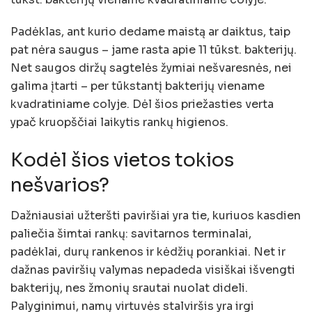
Padėklas, ant kurio dedame maistą ar daiktus, taip
pat nėra saugus – jame rasta apie 11 tūkst. bakterijų.
Net saugos diržų sagtelės žymiai nešvaresnės, nei
galima įtarti – per tūkstantį bakterijų viename
kvadratiniame colyje. Dėl šios priežasties verta
ypač kruopščiai laikytis rankų higienos.
Kodėl šios vietos tokios
nešvarios?
Dažniausiai užteršti paviršiai yra tie, kuriuos kasdien
paliečia šimtai rankų: savitarnos terminalai,
padėklai, durų rankenos ir kėdžių porankiai. Net ir
dažnas paviršių valymas nepadeda visiškai išvengti
bakterijų, nes žmonių srautai nuolat dideli.
Palyginimui, namų virtuvės stalviršis yra irgi