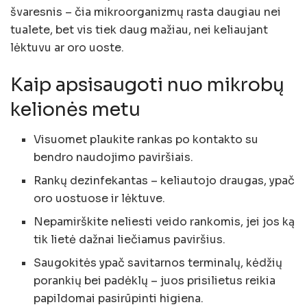
švaresnis – čia mikroorganizmų rasta daugiau nei
tualete, bet vis tiek daug mažiau, nei keliaujant
lėktuvu ar oro uoste.
Kaip apsisaugoti nuo mikrobų
kelionės metu
Visuomet plaukite rankas po kontakto su
bendro naudojimo paviršiais.
Rankų dezinfekantas – keliautojo draugas, ypač
oro uostuose ir lėktuve.
Nepamirškite neliesti veido rankomis, jei jos ką
tik lietė dažnai liečiamus paviršius.
Saugokitės ypač savitarnos terminalų, kėdžių
porankių bei padėklų – juos prisilietus reikia
papildomai pasirūpinti higiena.