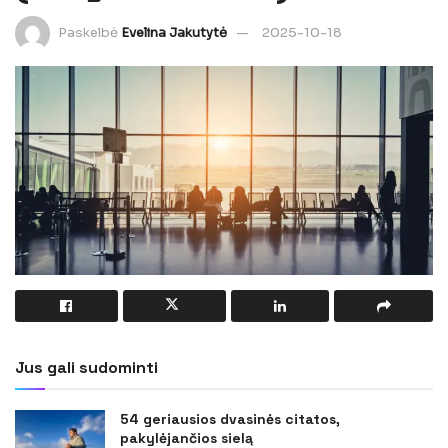
Paskelbė
Evelina Jakutytė
2025-10-18
Jus gali sudominti
54 geriausios dvasinės citatos,
pakylėjančios sielą