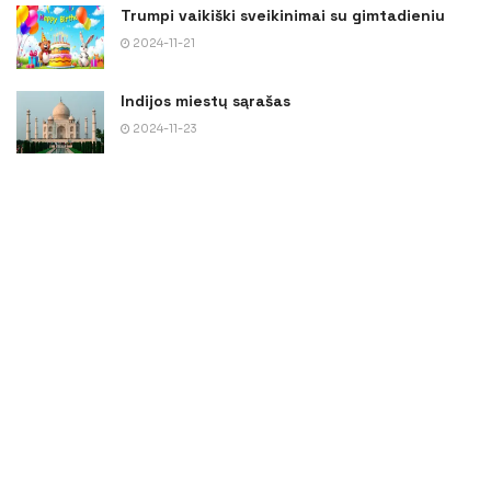
Trumpi vaikiški sveikinimai su gimtadieniu
2024-11-21
Indijos miestų sąrašas
2024-11-23