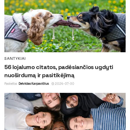
SANTYKIAI
56 lojalumo citatos, padėsiančios ugdyti
nuoširdumą ir pasitikėjimą
Paskelbė
Deividas Karpavičius
2026-07-30