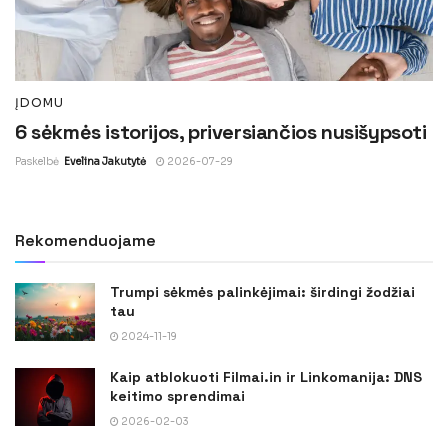
ĮDOMU
6 sėkmės istorijos, priversiančios nusišypsoti
Paskelbė
Evelina Jakutytė
2026-07-29
Rekomenduojame
Trumpi sėkmės palinkėjimai: širdingi žodžiai
tau
2024-11-19
Kaip atblokuoti Filmai.in ir Linkomanija: DNS
keitimo sprendimai
2026-02-03