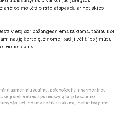
tį atsiskaitymą, o kai kur jau įdiegtos
žiančios mokėti piršto atspaudu ar net akies
žleisti vietą dar pažangesniems būdams, tačiau kol
mi naują kortelę, žinome, kad ji vėl tilps į mūsų
mo terminalams.
minti asmeniniu augimu, psichologija ir harmoningu
se ji siekia atrasti pusiausvyrą tarp kasdienio
 ramybės, ieškodama ne tik atsakymų, bet ir įkvėpimo