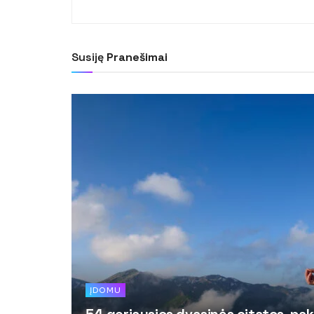
Susiję
Pranešimai
ĮDOMU
54 geriausios dvasinės citatos, pak