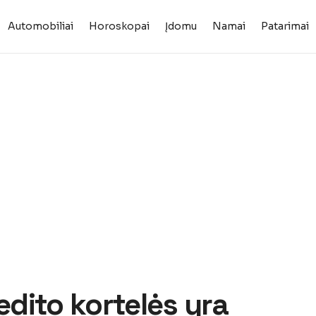
Automobiliai
Horoskopai
Įdomu
Namai
Patarimai
edito kortelės yra