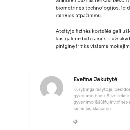
Šiandien dažnas renkasi bekontak
biometrinės technologijos, leid
rainelės atpažinimu.
Ateityje fizinės kortelės gali u
kas galime būti ramūs – užsakyda
piniginę ir tiks visiems mokėji
Evelina Jakutytė
Kūrybinga rašytoja, besido
gyvenimo būdu. Savo tekstuo
gyvenimo iššūkių ir vidinės
keliančių klausimų.