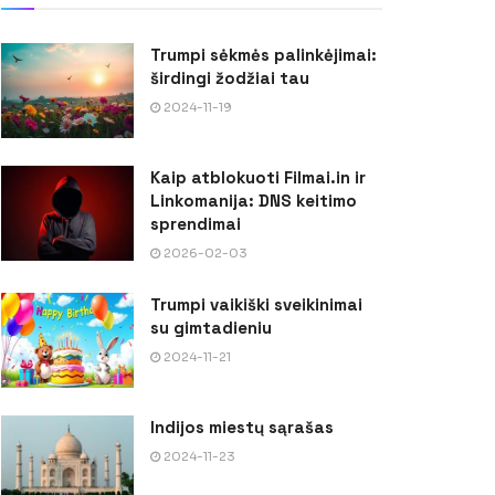
Trumpi sėkmės palinkėjimai:
širdingi žodžiai tau
2024-11-19
Kaip atblokuoti Filmai.in ir
Linkomanija: DNS keitimo
sprendimai
2026-02-03
Trumpi vaikiški sveikinimai
su gimtadieniu
2024-11-21
Indijos miestų sąrašas
2024-11-23