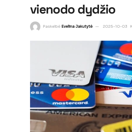
vienodo dydžio
Paskelbė
Evelina Jakutytė
2025-10-03
K