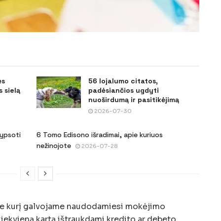
ės
56 lojalumo citatos,
 sielą
padėsiančios ugdyti
nuoširdumą ir pasitikėjimą
2026-07-30
šypsoti
6 Tomo Edisono išradimai, apie kuriuos
nežinojote
2026-07-28
apie kurį galvojame naudodamiesi mokėjimo
 kiekvieną kartą ištraukdami kredito ar debeto