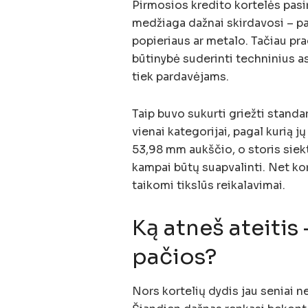
Pirmosios kredito kortelės pasiro
medžiaga dažnai skirdavosi – p
popieriaus ar metalo. Tačiau pra
būtinybė suderinti techninius a
tiek pardavėjams.
Taip buvo sukurti griežti standa
vienai kategorijai, pagal kurią jų
53,98 mm aukščio, o storis siek
kampai būtų suapvalinti. Net kort
taikomi tikslūs reikalavimai.
Ką atneš ateitis 
pačios?
Nors kortelių dydis jau seniai 