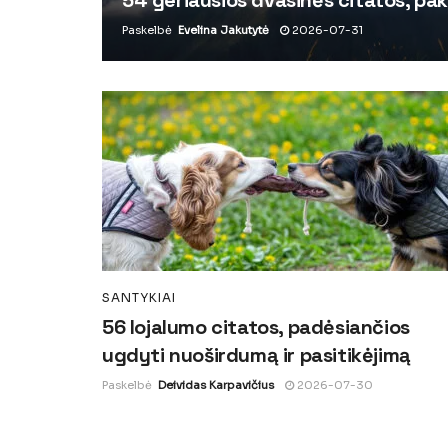
Paskelbė
Evelina Jakutytė
2026-07-31
SANTYKIAI
56 lojalumo citatos, padėsiančios
ugdyti nuoširdumą ir pasitikėjimą
Paskelbė
Deividas Karpavičius
2026-07-30