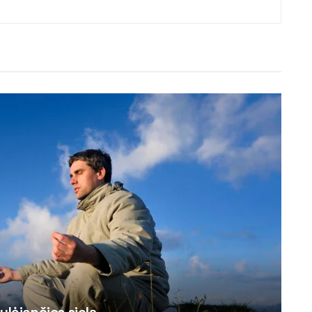
ylėjančios sielą