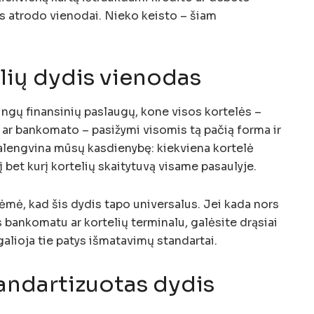
os atrodo vienodai. Nieko keisto – šiam
lių dydis vienodas
ingų finansinių paslaugų, kone visos kortelės –
, ar bankomato – pasižymi visomis tą pačią forma ir
alengvina mūsų kasdienybę: kiekviena kortelė
k į bet kurį kortelių skaitytuvą visame pasaulyje.
lėmė, kad šis dydis tapo universalus. Jei kada nors
ės bankomatu ar kortelių terminalu, galėsite drąsiai
galioja tie patys išmatavimų standartai.
tandartizuotas dydis