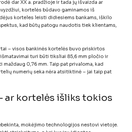
dė dar XX a. pradžioje ir tada jų išvaizda ar
avyzdžiui, kortelės būdavo gaminamos iš
dėjus korteles leisti didiesiems bankams, iškilo
spektus, kad būtų patogu naudotis tiek klientams,
rtai – visos bankinės kortelės buvo priskirtos
 išmatavimai turi būti tiksliai 85,6 mm pločio ir
ti maždaug 0,76 mm. Taip pat privaloma, kad
elių numerių seka nėra atsitiktinė – jai taip pat
– ar kortelės išliks tokios
nebekinta, mokėjimo technologijos nestovi vietoje.