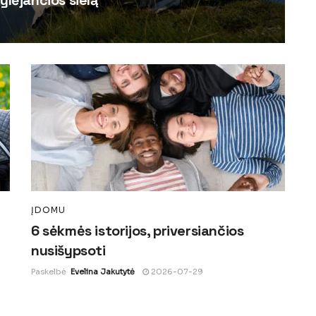
ĮDOMU
6 sėkmės istorijos, priversiančios
nusišypsoti
Paskelbė
Evelina Jakutytė
2026-07-29