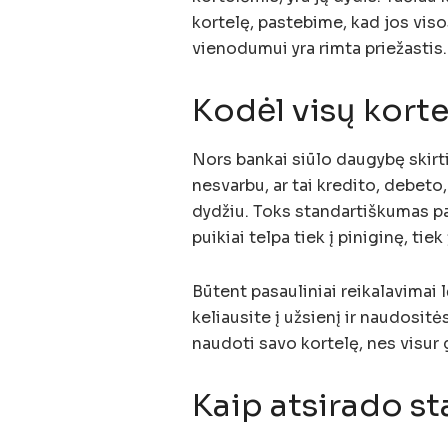
kortelę, pastebime, kad jos vis
vienodumui yra rimta priežastis.
Kodėl visų korte
Nors bankai siūlo daugybę skirt
nesvarbu, ar tai kredito, debeto
dydžiu. Toks standartiškumas p
puikiai telpa tiek į piniginę, tie
Būtent pasauliniai reikalavimai 
keliausite į užsienį ir naudosit
naudoti savo kortelę, nes visur 
Kaip atsirado s