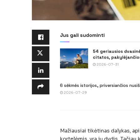
Jus gali sudominti
54 geriausios dvasin
citatos, pakylėjančios
2026-07-31
6 sėkmės istorijos, priversiančios nusi
2026-07-29
Mažiausiai tikėtinas dalykas, 
kortelėmis, yra jų dydis. Tačiau