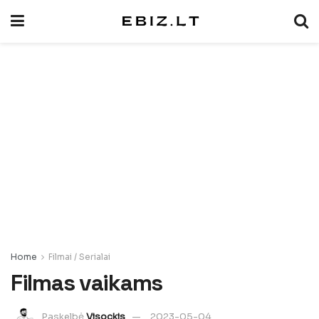
Home
Filmai / Serialai
Filmas vaikams
Paskelbė
Visockis
2023-05-04