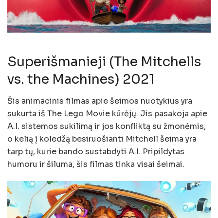
Superišmanieji (The Mitchells
vs. the Machines) 2021
Šis animacinis filmas apie šeimos nuotykius yra
sukurta iš The Lego Movie kūrėjų. Jis pasakoja apie
A.I. sistemos sukilimą ir jos konfliktą su žmonėmis,
o kelią į koledžą besiruošianti Mitchell šeima yra
tarp tų, kurie bando sustabdyti A.I. Pripildytas
humoru ir šiluma, šis filmas tinka visai šeimai.