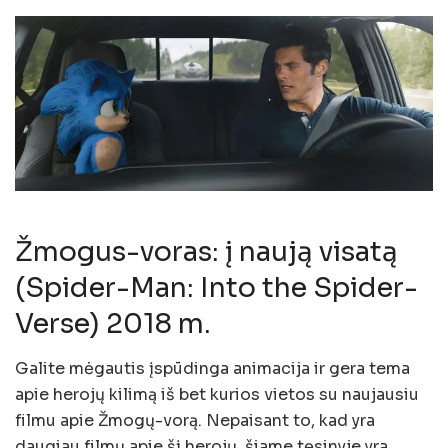
Žmogus-voras: į naują visatą
(Spider-Man: Into the Spider-
Verse) 2018 m.
Galite mėgautis įspūdinga animacija ir gera tema
apie herojų kilimą iš bet kurios vietos su naujausiu
filmu apie Žmogų-vorą. Nepaisant to, kad yra
daugiau filmų apie šį herojų, šiame tęsinyje yra