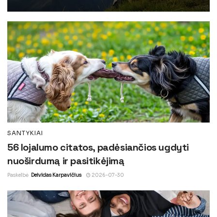
SANTYKIAI
56 lojalumo citatos, padėsiančios ugdyti
nuoširdumą ir pasitikėjimą
Paskelbė
Deividas Karpavičius
2026-07-30