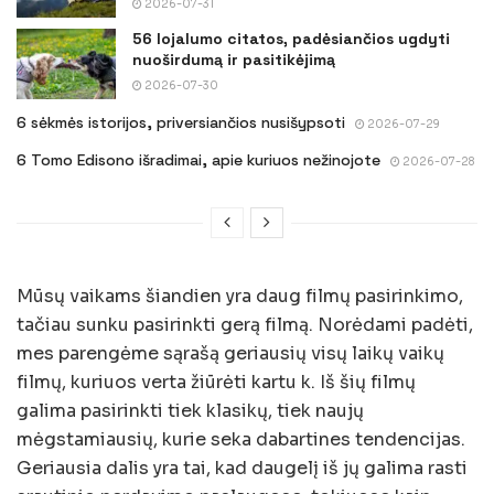
2026-07-31
56 lojalumo citatos, padėsiančios ugdyti
nuoširdumą ir pasitikėjimą
2026-07-30
6 sėkmės istorijos, priversiančios nusišypsoti
2026-07-29
6 Tomo Edisono išradimai, apie kuriuos nežinojote
2026-07-28
Mūsų vaikams šiandien yra daug filmų pasirinkimo,
tačiau sunku pasirinkti gerą filmą. Norėdami padėti,
mes parengėme sąrašą geriausių visų laikų vaikų
filmų, kuriuos verta žiūrėti kartu k. Iš šių filmų
galima pasirinkti tiek klasikų, tiek naujų
mėgstamiausių, kurie seka dabartines tendencijas.
Geriausia dalis yra tai, kad daugelį iš jų galima rasti