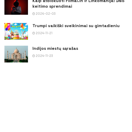
Kaip atblokuoti Filmai.in ir Linkomanija: DNS
keitimo sprendimai
2026-02-03
Trumpi vaikiški sveikinimai su gimtadieniu
2024-11-21
Indijos miestų sąrašas
2024-11-23