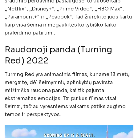
srautinio perdavimo paslaugose, tokiuose kaip
„Netflix“, „Disney+“, „Prime Video“, „HBO Max“,
„Paramount+“ ir „Peacock“. Tad žiūrėkite juos kartu
kaip visa šeima ir mėgaukitės kokybiško laiko
praleidimo patirtimi.
Raudonoji panda (Turning
Red) 2022
Turning Red yra animacinis filmas, kuriame 13 metų
mergaitę, dėl šeimyninių aplinkybių pavirsta
milžiniška raudona panda, kai tik pajunta
ekstremalias emocijas. Tai puikus filmas visai
šeimai, tačiau vyresniems vaikams patiks augimo
temos ir perspektyvos.