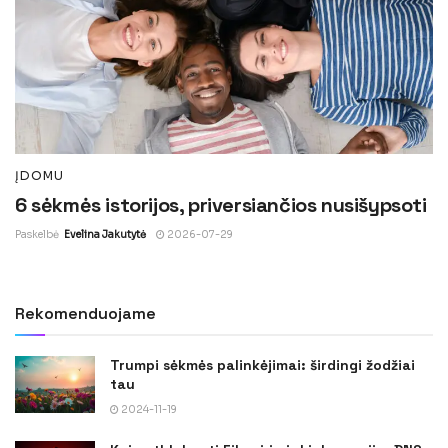
ĮDOMU
6 sėkmės istorijos, priversiančios nusišypsoti
Paskelbė
Evelina Jakutytė
2026-07-29
Rekomenduojame
Trumpi sėkmės palinkėjimai: širdingi žodžiai
tau
2024-11-19