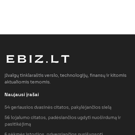
Įžvalgų tinklaraštis verslo, technologijų, finansų ir kitomis
aktualiomis temomis.
Naujausi įrašai
54 geriausios dvasinės citatos, pakylėjančios sielą
56 lojalumo citatos, padėsiančios ugdyti nuoširdumą ir
pasitikėjimą
6 sėkmės istorijos, priversiančios nusišypsoti