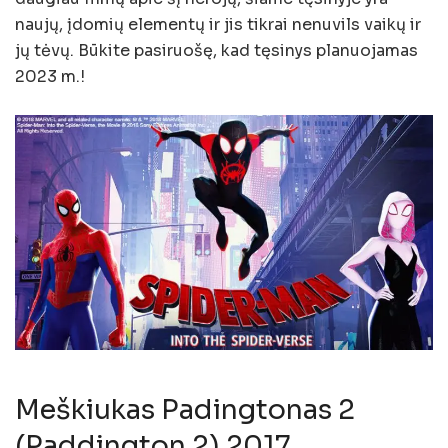
naujų, įdomių elementų ir jis tikrai nenuvils vaikų ir
jų tėvų. Būkite pasiruošę, kad tęsinys planuojamas
2023 m.!
Meškiukas Padingtonas 2
(Paddington 2) 2017