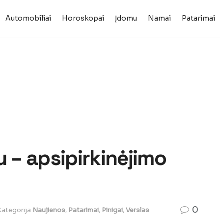
Automobiliai
Horoskopai
Įdomu
Namai
Patarimai
u – apsipirkinėjimo
0
Kategorija
Naujienos
,
Patarimai
,
Pinigai
,
Verslas