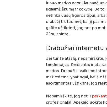
ir nuo mados nepriklausančius da
ilgaamžiškumą ir kokybę. Be to, l
netinka Jūsų figūros tipui, arba 
drabužį tik tuomet, kai jį pasima
galite užtikrinti, jog net po metų
Jūsų spintą.
Drabužiai internetu
Jei turite atžalų, nepamirškite, j
tendencijas. Keičiantis ir atsir
mados. Drabužiai vaikams interne
mažiesiems, ypatingai, kai šie i
asortimentas užtikrins, jog rasi
Nepamirškite, jog net ir
perkant
profesionalai. Apskaičiuokite ko