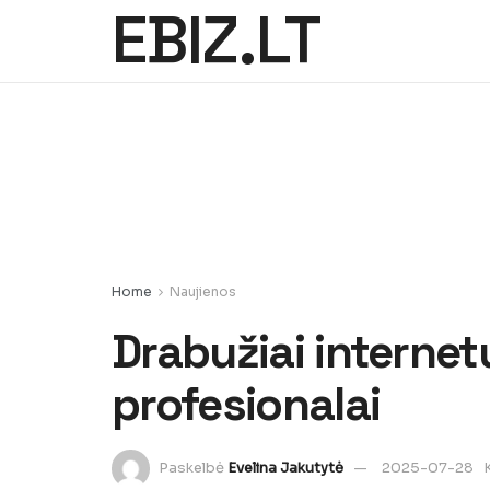
EBIZ.LT
Home
Naujienos
Drabužiai internet
profesionalai
Paskelbė
Evelina Jakutytė
2025-07-28