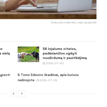
Drabuziai inetrnetu, kaip apsipirkti
ės
56 lojalumo citatos,
 sielą
padėsiančios ugdyti
nuoširdumą ir pasitikėjimą
2026-07-30
šypsoti
6 Tomo Edisono išradimai, apie kuriuos
nežinojote
2026-07-28