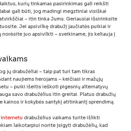
iktus, kurių tinkamas pasirinkimas gali reikšti
abai gali būti, jog madingi megztiniai visiškai
atvirkščiai – itin tinka Jums. Geriausiai išsirinksite
tuosite. Jei apsivilkę drabužį jaučiatės puikiai ir
 norėsite juo apsivilkti – sveikiname, jis keliauja į
 vaikams
og jų drabužėliai – taip pat turi tam tikras
andant naujiems herojams – keičiasi ir mažųjų
tu – puiki išeitis ieškoti pigesnių alternatyvų
šauga savo drabužėlius itin greitai. Platus drabužių
te kainos ir kokybės santykį atitinkantį sprendimą.
 internetu
drabužėlius vaikams turite išlikti
kiam laikotarpiui norite įsigyti drabužėlių, kad