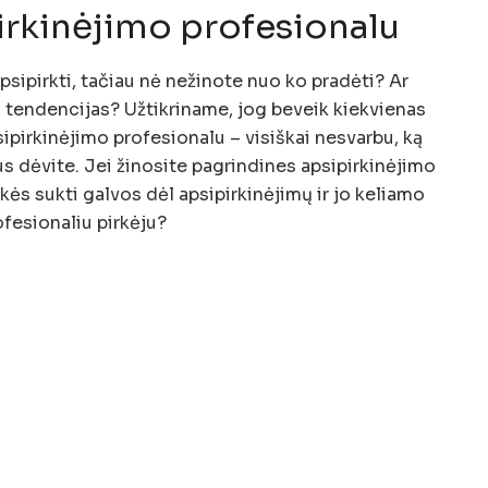
irkinėjimo profesionalu
apsipirkti, tačiau nė nežinote nuo ko pradėti? Ar
 tendencijas? Užtikriname, jog beveik kiekvienas
psipirkinėjimo profesionalu – visiškai nesvarbu, ką
s dėvite. Jei žinosite pagrindines apsipirkinėjimo
kės sukti galvos dėl apsipirkinėjimų ir jo keliamo
rofesionaliu pirkėju?