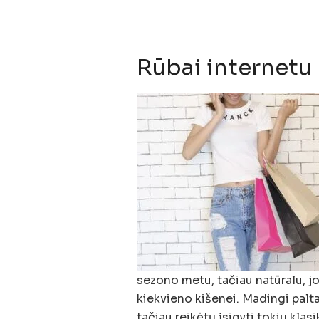
Rūbai internetu
sezono metu, tačiau natūralu, jo
kiekvieno kišenei. Madingi palta
tačiau reikėtų įsigyti tokių klas