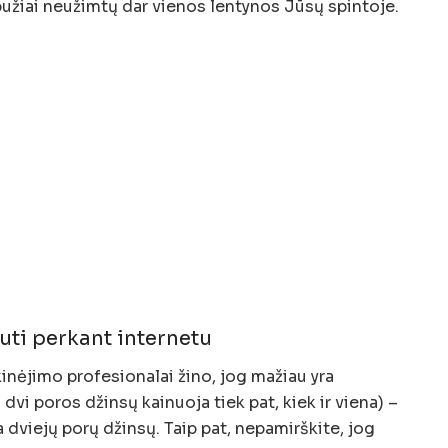
bužiai neužimtų dar vienos lentynos Jūsų spintoje.
uti perkant internetu
rkinėjimo profesionalai žino, jog mažiau yra
 dvi poros džinsų kainuoja tiek pat, kiek ir viena) –
a dviejų porų džinsų. Taip pat, nepamirškite, jog