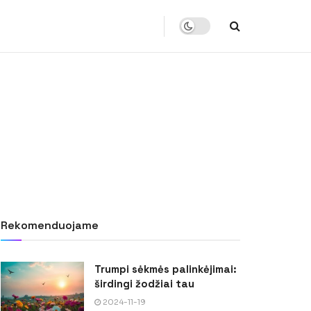
Rekomenduojame
Trumpi sėkmės palinkėjimai:
širdingi žodžiai tau
2024-11-19