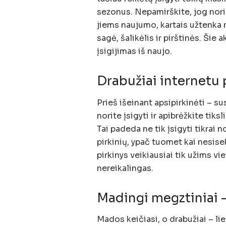
sezonus. Nepamirškite, jog norin
jiems naujumo, kartais užtenka 
sagė, šalikėlis ir pirštinės. Šie
įsigijimas iš naujo.
Drabužiai internetu 
Prieš išeinant apsipirkinėti – su
norite įsigyti ir apibrėžkite tik
Tai padeda ne tik įsigyti tikrai 
pirkinių, ypač tuomet kai nesis
pirkinys veikiausiai tik užims vi
nereikalingas.
Madingi megztiniai –
Mados keičiasi, o drabužiai – li