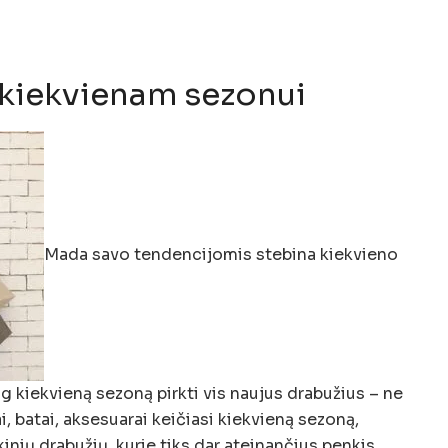
 kiekvienam sezonui
Mada savo tendencijomis stebina kiekvieno
g kiekvieną sezoną pirkti vis naujus drabužius – ne
i, batai, aksesuarai keičiasi kiekvieną sezoną,
ikinių drabužių, kurie tiks dar ateinančius penkis