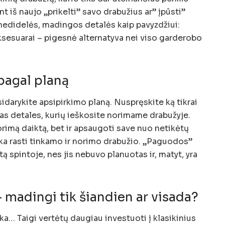
t iš naujo „prikelti” savo drabužius ar” įpūsti”
nedidelės, madingos detalės kaip pavyzdžiui:
 aksesuarai – pigesnė alternatyva nei viso garderobo
pagal planą
sidarykite apsipirkimo planą. Nuspręskite ką tikrai
slias detales, kurių ieškosite norimame drabužyje.
norimą daiktą, bet ir apsaugoti save nuo netikėtų
eka rasti tinkamo ir norimo drabužio. „Paguodos”
etą spintoje, nes jis nebuvo planuotas ir, matyt, yra
 madingi tik šiandien ar visada?
eka… Taigi vertėtų daugiau investuoti į klasikinius