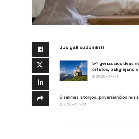
Jus gali sudominti
54 geriausios dvasin
citatos, pakylėjančios
2026-07-31
6 sėkmės istorijos, priversiančios nusi
2026-07-29