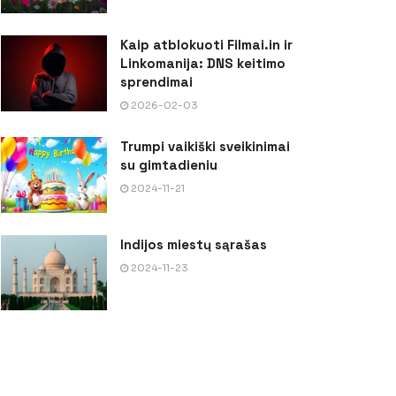
Kaip atblokuoti Filmai.in ir
Linkomanija: DNS keitimo
sprendimai
2026-02-03
Trumpi vaikiški sveikinimai
su gimtadieniu
2024-11-21
Indijos miestų sąrašas
2024-11-23