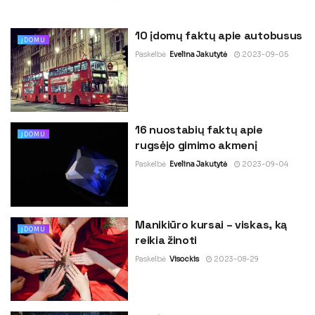
10 įdomų faktų apie autobusus
ĮDOMU
Paskelbė
Evelina Jakutytė
2023-09-05
16 nuostabių faktų apie
ĮDOMU
rugsėjo gimimo akmenį
Paskelbė
Evelina Jakutytė
2023-09-04
Manikiūro kursai – viskas, ką
ĮDOMU
reikia žinoti
Paskelbė
Visockis
2023-08-29