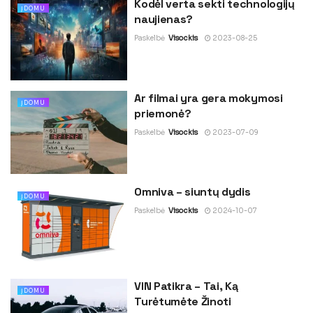
Kodėl verta sekti technologijų
ĮDOMU
naujienas?
Paskelbė
Visockis
2023-08-25
Ar filmai yra gera mokymosi
ĮDOMU
priemonė?
Paskelbė
Visockis
2023-07-09
Omniva – siuntų dydis
ĮDOMU
Paskelbė
Visockis
2024-10-07
VIN Patikra – Tai, Ką
ĮDOMU
Turėtumėte Žinoti