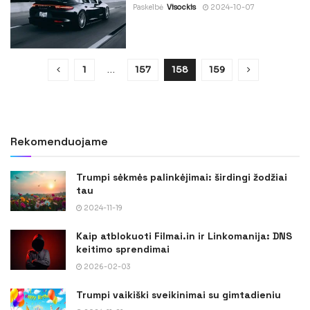
Paskelbė
Visockis
2024-10-07
1
…
157
158
159
Rekomenduojame
Trumpi sėkmės palinkėjimai: širdingi žodžiai
tau
2024-11-19
Kaip atblokuoti Filmai.in ir Linkomanija: DNS
keitimo sprendimai
2026-02-03
Trumpi vaikiški sveikinimai su gimtadieniu