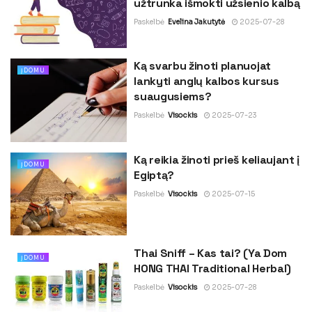
užtrunka išmokti užsienio kalbą
Paskelbė
Evelina Jakutytė
2025-07-28
Ką svarbu žinoti planuojat
ĮDOMU
lankyti anglų kalbos kursus
suaugusiems?
Paskelbė
Visockis
2025-07-23
Ką reikia žinoti prieš keliaujant į
ĮDOMU
Egiptą?
Paskelbė
Visockis
2025-07-15
Thai Sniff – Kas tai? (Ya Dom
ĮDOMU
HONG THAI Traditional Herbal)
Paskelbė
Visockis
2025-07-28