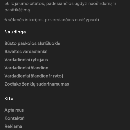
56 lojalumo citatos, padėsiančios ugdyti nuoširdumą ir
pasitikėjimą
6 sėkmės istorijos, priversiančios nusišypsoti
Naudinga
Būsto paskolos skaičiuoklė
Savaitės vardadieniai
Vardadieniai rytojaus
Vardadieniai šiandien
Vardadieniai šiandien ir rytoj
Zodiako ženklų suderinamumas
Kita
Apie mus
Kontaktai
Reklama