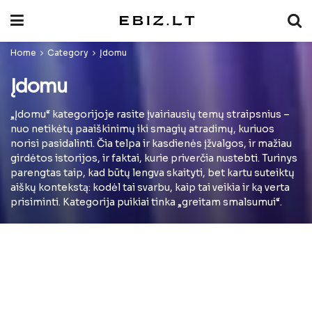
Home
Category
Įdomu
Įdomu
„Įdomu“ kategorijoje rasite įvairiausių temų straipsnius –
nuo netikėtų paaiškinimų iki smagių atradimų, kuriuos
norisi pasidalinti. Čia telpa ir kasdienės įžvalgos, ir mažiau
girdėtos istorijos, ir faktai, kurie priverčia nustebti. Turinys
parengtas taip, kad būtų lengva skaityti, bet kartu suteiktų
aiškų kontekstą: kodėl tai svarbu, kaip tai veikia ir ką verta
prisiminti. Kategorija puikiai tinka „greitam smalsumui“.