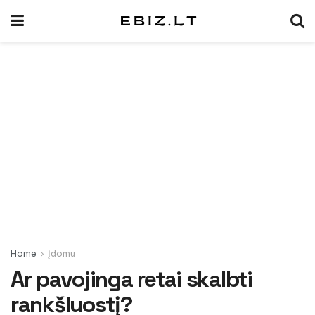
Home
Įdomu
Ar pavojinga retai skalbti
rankšluostį?