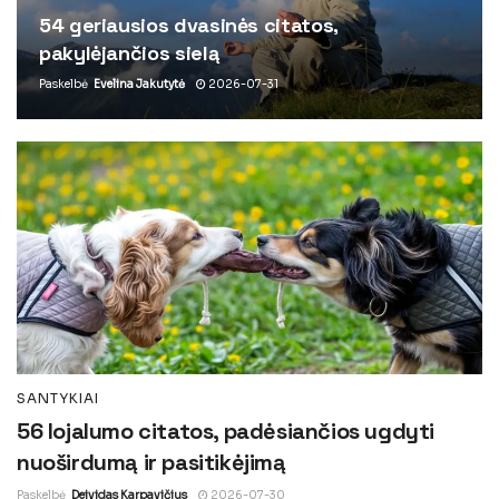
54 geriausios dvasinės citatos,
pakylėjančios sielą
Paskelbė
Evelina Jakutytė
2026-07-31
SANTYKIAI
56 lojalumo citatos, padėsiančios ugdyti
nuoširdumą ir pasitikėjimą
Paskelbė
Deividas Karpavičius
2026-07-30