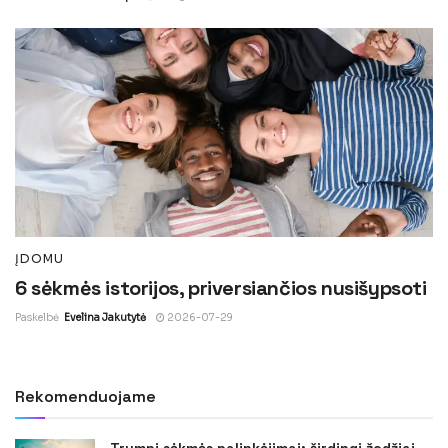
ĮDOMU
6 sėkmės istorijos, priversiančios nusišypsoti
Paskelbė
Evelina Jakutytė
2026-07-29
Rekomenduojame