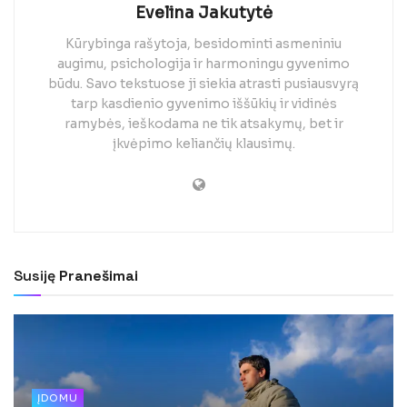
Evelina Jakutytė
Kūrybinga rašytoja, besidominti asmeniniu
augimu, psichologija ir harmoningu gyvenimo
būdu. Savo tekstuose ji siekia atrasti pusiausvyrą
tarp kasdienio gyvenimo iššūkių ir vidinės
ramybės, ieškodama ne tik atsakymų, bet ir
įkvėpimo keliančių klausimų.
Susiję
Pranešimai
ĮDOMU