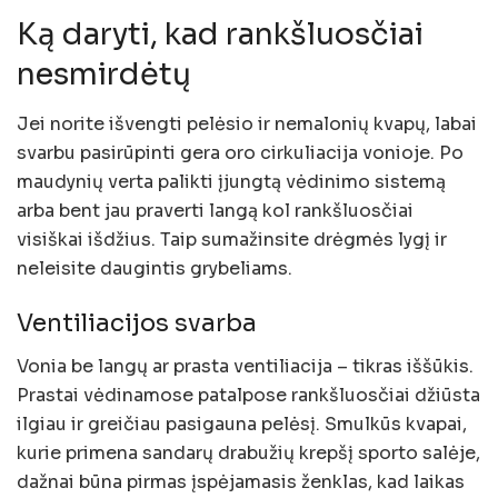
Ką daryti, kad rankšluosčiai
nesmirdėtų
Jei norite išvengti pelėsio ir nemalonių kvapų, labai
svarbu pasirūpinti gera oro cirkuliacija vonioje. Po
maudynių verta palikti įjungtą vėdinimo sistemą
arba bent jau praverti langą kol rankšluosčiai
visiškai išdžius. Taip sumažinsite drėgmės lygį ir
neleisite daugintis grybeliams.
Ventiliacijos svarba
Vonia be langų ar prasta ventiliacija – tikras iššūkis.
Prastai vėdinamose patalpose rankšluosčiai džiūsta
ilgiau ir greičiau pasigauna pelėsį. Smulkūs kvapai,
kurie primena sandarų drabužių krepšį sporto salėje,
dažnai būna pirmas įspėjamasis ženklas, kad laikas