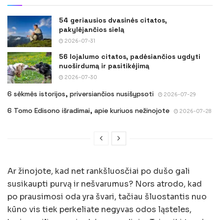
54 geriausios dvasinės citatos,
pakylėjančios sielą
2026-07-31
56 lojalumo citatos, padėsiančios ugdyti
nuoširdumą ir pasitikėjimą
2026-07-30
6 sėkmės istorijos, priversiančios nusišypsoti
2026-07-29
6 Tomo Edisono išradimai, apie kuriuos nežinojote
2026-07-28
Ar žinojote, kad net rankšluosčiai po dušo gali
susikaup­ti purvą ir nešvarumus? Nors atrodo, kad
po prausimosi oda yra švari, tačiau šluostantis nuo
kūno vis tiek per­keliate negyvas odos ląsteles,