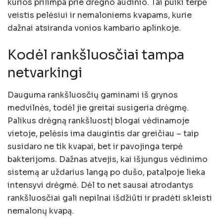
kurios prilimpa prie drėgno audinio. Tai puiki terpė
veistis pelėsiui ir nemaloniems kvapams, kurie
dažnai atsiranda vonios kambario aplinkoje.
Kodėl rankšluosčiai tampa
netvarkingi
Dauguma rankšluosčių gaminami iš grynos
medvilnės, todėl jie greitai susigeria drėgmę.
Palikus drėgną rankšluostį blogai vėdinamoje
vietoje, pelėsis ima daugintis dar greičiau – taip
susidaro ne tik kvapai, bet ir pavojinga terpė
bakterijoms. Dažnas atvejis, kai išjungus vėdinimo
sistemą ar uždarius langą po dušo, patalpoje lieka
intensyvi drėgmė. Dėl to net sausai atrodantys
rankšluosčiai gali nepilnai išdžiūti ir pradėti skleisti
nemalonų kvapą.