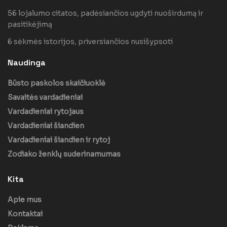
56 lojalumo citatos, padėsiančios ugdyti nuoširdumą ir
pasitikėjimą
6 sėkmės istorijos, priversiančios nusišypsoti
Naudinga
Būsto paskolos skaičiuoklė
Savaitės vardadieniai
Vardadieniai rytojaus
Vardadieniai šiandien
Vardadieniai šiandien ir rytoj
Zodiako ženklų suderinamumas
Kita
Apie mus
Kontaktai