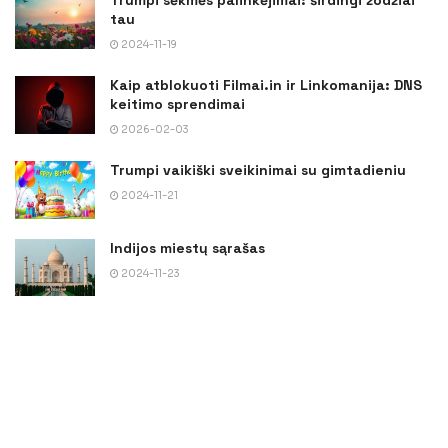
Trumpi sėkmės palinkėjimai: širdingi žodžiai
tau
2024-11-19
Kaip atblokuoti Filmai.in ir Linkomanija: DNS
keitimo sprendimai
2026-02-03
Trumpi vaikiški sveikinimai su gimtadieniu
2024-11-21
Indijos miestų sąrašas
2024-11-23