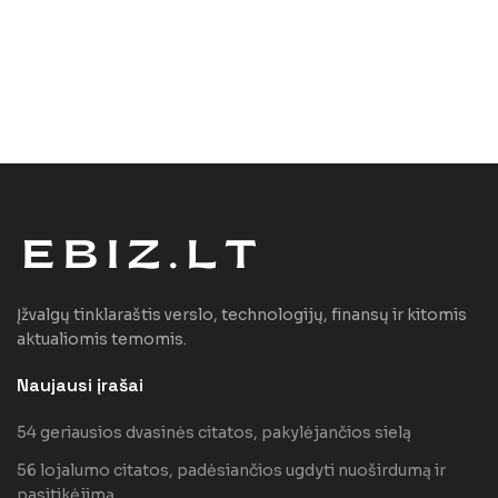
Įžvalgų tinklaraštis verslo, technologijų, finansų ir kitomis
aktualiomis temomis.
Naujausi įrašai
54 geriausios dvasinės citatos, pakylėjančios sielą
56 lojalumo citatos, padėsiančios ugdyti nuoširdumą ir
pasitikėjimą