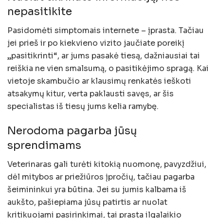
nepasitikite
Pasidomėti simptomais internete – įprasta. Tačiau
jei prieš ir po kiekvieno vizito jaučiate poreikį
„pasitikrinti“, ar jums pasakė tiesą, dažniausiai tai
reiškia ne vien smalsumą, o pasitikėjimo spragą. Kai
vietoje skambučio ar klausimų renkatės ieškoti
atsakymų kitur, verta paklausti savęs, ar šis
specialistas iš tiesų jums kelia ramybę.
Nerodoma pagarba jūsų
sprendimams
Veterinaras gali turėti kitokią nuomonę, pavyzdžiui,
dėl mitybos ar priežiūros įpročių, tačiau pagarba
šeimininkui yra būtina. Jei su jumis kalbama iš
aukšto, pašiepiama jūsų patirtis ar nuolat
kritikuojami pasirinkimai, tai prasta ilgalaikio