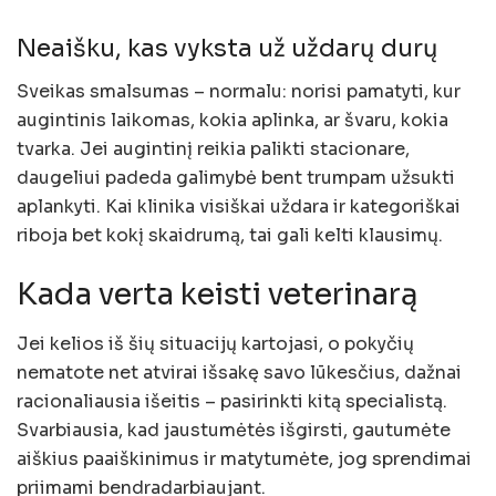
Neaišku, kas vyksta už uždarų durų
Sveikas smalsumas – normalu: norisi pamatyti, kur
augintinis laikomas, kokia aplinka, ar švaru, kokia
tvarka. Jei augintinį reikia palikti stacionare,
daugeliui padeda galimybė bent trumpam užsukti
aplankyti. Kai klinika visiškai uždara ir kategoriškai
riboja bet kokį skaidrumą, tai gali kelti klausimų.
Kada verta keisti veterinarą
Jei kelios iš šių situacijų kartojasi, o pokyčių
nematote net atvirai išsakę savo lūkesčius, dažnai
racionaliausia išeitis – pasirinkti kitą specialistą.
Svarbiausia, kad jaustumėtės išgirsti, gautumėte
aiškius paaiškinimus ir matytumėte, jog sprendimai
priimami bendradarbiaujant.