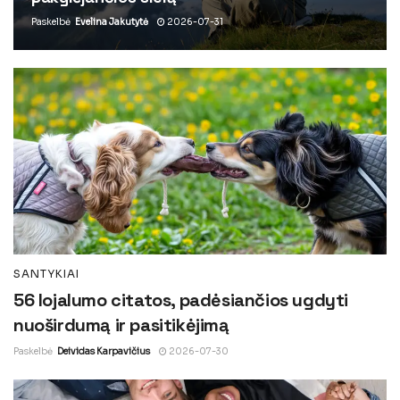
Paskelbė
Evelina Jakutytė
2026-07-31
SANTYKIAI
56 lojalumo citatos, padėsiančios ugdyti
nuoširdumą ir pasitikėjimą
Paskelbė
Deividas Karpavičius
2026-07-30