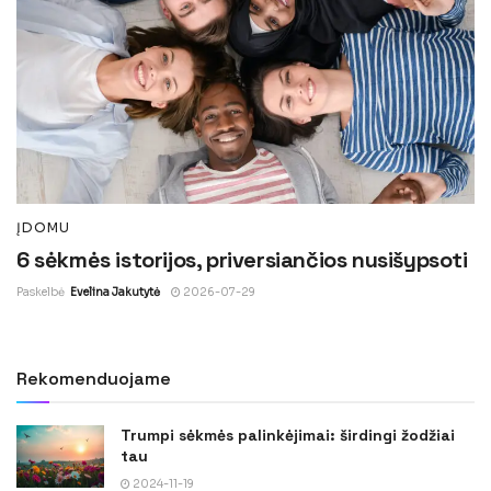
ĮDOMU
6 sėkmės istorijos, priversiančios nusišypsoti
Paskelbė
Evelina Jakutytė
2026-07-29
Rekomenduojame
Trumpi sėkmės palinkėjimai: širdingi žodžiai
tau
2024-11-19