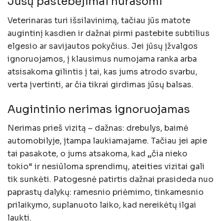
Jūsų pastebėjimai nurašomi
Veterinaras turi išsilavinimą, tačiau jūs matote
augintinį kasdien ir dažnai pirmi pastebite subtilius
elgesio ar savijautos pokyčius. Jei jūsų įžvalgos
ignoruojamos, į klausimus numojama ranka arba
atsisakoma gilintis į tai, kas jums atrodo svarbu,
verta įvertinti, ar čia tikrai girdimas jūsų balsas.
Augintinio nerimas ignoruojamas
Nerimas prieš vizitą – dažnas: drebulys, baimė
automobilyje, įtampa laukiamajame. Tačiau jei apie
tai pasakote, o jums atsakoma, kad „čia nieko
tokio“ ir nesiūloma sprendimų, ateities vizitai gali
tik sunkėti. Patogesnė patirtis dažnai prasideda nuo
paprastų dalykų: ramesnio priėmimo, tinkamesnio
prilaikymo, suplanuoto laiko, kad nereikėtų ilgai
laukti.