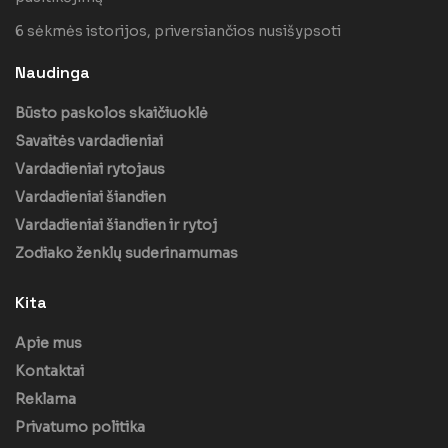
6 sėkmės istorijos, priversiančios nusišypsoti
Naudinga
Būsto paskolos skaičiuoklė
Savaitės vardadieniai
Vardadieniai rytojaus
Vardadieniai šiandien
Vardadieniai šiandien ir rytoj
Zodiako ženklų suderinamumas
Kita
Apie mus
Kontaktai
Reklama
Privatumo politika