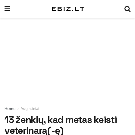
Home
Augintiniai
13 ženklų, kad metas keisti
veterinarą(-ę)