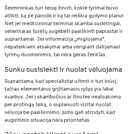
Šeimininkas turi teisę žinoti, kokie tyrimai buvo
atlikti, ką jie parodė ir ką tai reiškia gydymo planui.
Net jei medicininiai terminai skamba sudėtingai,
veterinaras turėtų sugebėti paaiškinti paprastai ir
suprantamai. Jei informacija „miglojama“,
nepateikiami atsakymai arba vengiant dalijamasi
tyrimų duomenimis, tai nėra geras ženklas.
Sunku susisiekti ir nuolat vėluojama
Suprantama, kad specialistai užimti ir turi krūvį,
tačiau elementarus grįžtamasis ryšys yra labai
svarbus. Jei į skambučius ar žinutes neatsakoma
per protingą laiką, o suplanuoti vizitai nuolat
vėluoja be paaiškinimo, jums gali atrodyti, kad
augintinio situacija nėra prioritetas.