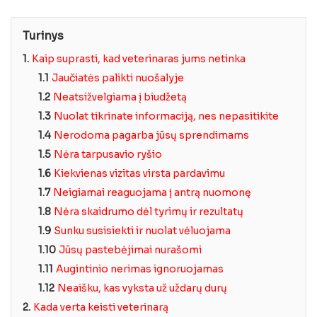
Turinys
1.
Kaip suprasti, kad veterinaras jums netinka
1.1
Jaučiatės palikti nuošalyje
1.2
Neatsižvelgiama į biudžetą
1.3
Nuolat tikrinate informaciją, nes nepasitikite
1.4
Nerodoma pagarba jūsų sprendimams
1.5
Nėra tarpusavio ryšio
1.6
Kiekvienas vizitas virsta pardavimu
1.7
Neigiamai reaguojama į antrą nuomonę
1.8
Nėra skaidrumo dėl tyrimų ir rezultatų
1.9
Sunku susisiekti ir nuolat vėluojama
1.10
Jūsų pastebėjimai nurašomi
1.11
Augintinio nerimas ignoruojamas
1.12
Neaišku, kas vyksta už uždarų durų
2.
Kada verta keisti veterinarą