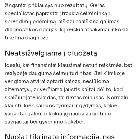
žingsniai priklausys nuo rezultatų. Geras
specialistas paprastai įtraukia šeimininką į
sprendimų priėmimą: aiškiai paaiškina galimas
diagnostikos opcijas, ką reiškia atsakymai ir kokia
tikėtina diagnozė.
Neatsižvelgiama į biudžetą
Idealu, kai finansiniai klausimai neturi reikšmės, bet
realybėje dauguma šeimų turi ribas. Jei klinikoje
vengiama atvirai aptarti kainas, nesiūloma
alternatyvų ar verčiama jaustis kaltai dėl to, kad
skaičiuojate išlaidas, tai rimtas minusas. Normalu
klausti, kiek kainuos tyrimai ir gydymas, kokie
variantai galimi ir kokia jų nauda augintinio
savijautai bei gyvenimo kokybei.
Nuolat tikrinate informaciją, nes