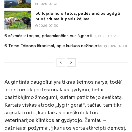
2026-07-31
56 lojalumo citatos, padėsiančios ugdyti
nuoširdumą ir pasitikėjimą
2026-07-30
6 sėkmės istorijos, priversiančios nusišypsoti
2026-07-29
6 Tomo Edisono išradimai, apie kuriuos nežinojote
2026-07-28
Augintinis daugeliui yra tikras šeimos narys, todėl
norisi ne tik profesionalaus gydymo, bet ir
pasitikėjimo žmogumi, kuriam patikite jo sveikatą.
Kartais viskas atrodo „lyg ir gerai“, tačiau tam tikri
signalai rodo, kad laikas paieškoti kitos
veterinarijos klinikos ar gydytojo. Žemiau –
dažniausi požymiai, į kuriuos verta atkreipti dėmesį.