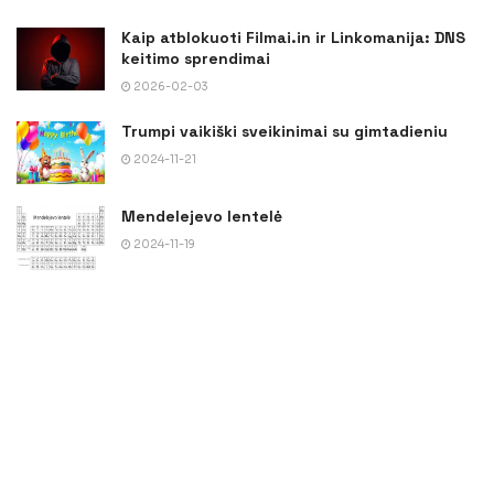
Kaip atblokuoti Filmai.in ir Linkomanija: DNS
keitimo sprendimai
2026-02-03
Trumpi vaikiški sveikinimai su gimtadieniu
2024-11-21
Mendelejevo lentelė
2024-11-19