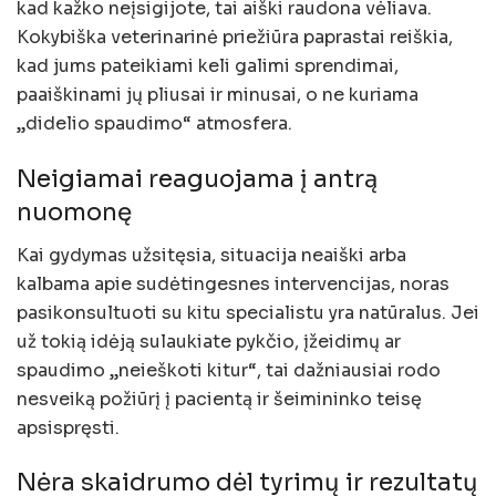
kad kažko neįsigijote, tai aiški raudona vėliava.
Kokybiška veterinarinė priežiūra paprastai reiškia,
kad jums pateikiami keli galimi sprendimai,
paaiškinami jų pliusai ir minusai, o ne kuriama
„didelio spaudimo“ atmosfera.
Neigiamai reaguojama į antrą
nuomonę
Kai gydymas užsitęsia, situacija neaiški arba
kalbama apie sudėtingesnes intervencijas, noras
pasikonsultuoti su kitu specialistu yra natūralus. Jei
už tokią idėją sulaukiate pykčio, įžeidimų ar
spaudimo „neieškoti kitur“, tai dažniausiai rodo
nesveiką požiūrį į pacientą ir šeimininko teisę
apsispręsti.
Nėra skaidrumo dėl tyrimų ir rezultatų