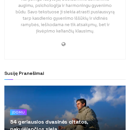
augimu, psichologija ir harmoningu gyvenimo
būdu. Savo tekstuose ji siekia atrasti pusiausvyrą
tarp kasdienio gyvenimo iššūkių ir vidinės
ramybės, ieškodama ne tik atsakymų, bet ir
įkvėpimo keliančių klausimų.
Susiję
Pranešimai
ĮDOMU
54 geriausios dvasinės citatos,
pakylėjančios sielą