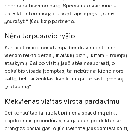
bendradarbiavimo bazė. Specialisto vaidmuo –
pateikti informaciją ir padėti apsispręsti, o ne
„nurašyti“ jūsų kaip partnerio.
Nėra tarpusavio ryšio
Kartais tiesiog nesutampa bendravimo stilius:
vienam reikia detalių ir aiškių planų, kitam – trumpų
atsakymų. Jei po vizitų jaučiatės nesuprasti, o
pokalbis visada įtemptas, tai nebūtinai kieno nors
kaltė, bet tai ženklas, kad kitur galite rasti geresnį
„sutapimą“.
Kiekvienas vizitas virsta pardavimu
Jei konsultacija nuolat primena spaudimą pirkti
papildomas procedūras, naujausius produktus ar
brangias paslaugas, o jūs išeinate jausdamiesi kalti,