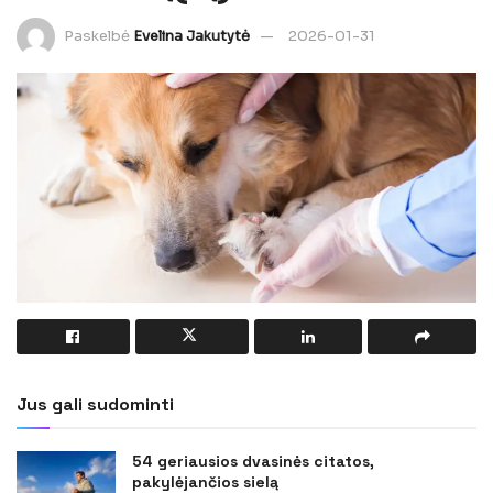
Paskelbė
Evelina Jakutytė
2026-01-31
Jus gali sudominti
54 geriausios dvasinės citatos,
pakylėjančios sielą