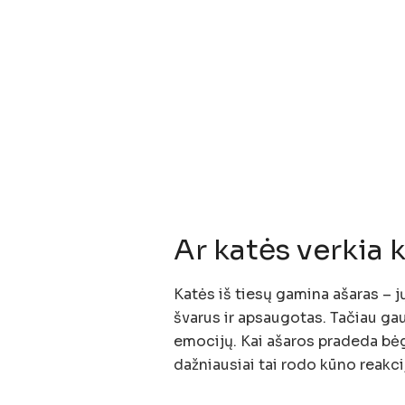
Ar katės verkia
Katės iš tiesų gamina ašaras – j
švarus ir apsaugotas. Tačiau ga
emocijų. Kai ašaros pradeda bėgt
dažniausiai tai rodo kūno reakcij