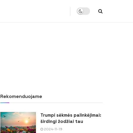
Rekomenduojame
Trumpi sėkmės palinkėjimai:
širdingi žodžiai tau
2024-11-19