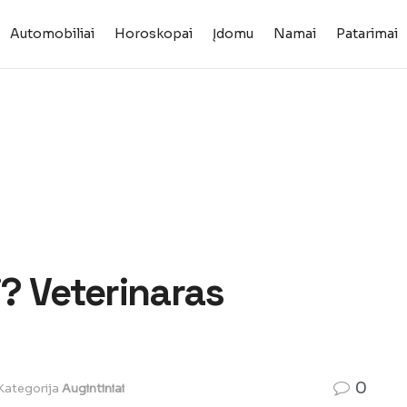
Automobiliai
Horoskopai
Įdomu
Namai
Patarimai
i? Veterinaras
0
Kategorija
Augintiniai