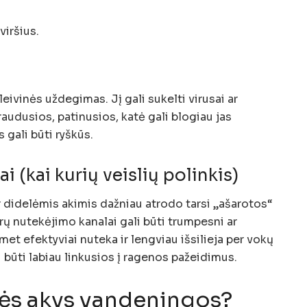
viršius.
eivinės uždegimas. Jį gali sukelti virusai ar
raudusios, patinusios, katė gali blogiau jas
s gali būti ryškūs.
 (kai kurių veislių polinkis)
 didelėmis akimis dažniau atrodo tarsi „ašarotos“
rų nutekėjimo kanalai gali būti trumpesni ar
met efektyviai nuteka ir lengviau išsilieja per vokų
i būti labiau linkusios į ragenos pažeidimus.
atės akys vandeningos?