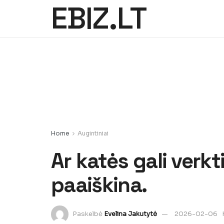
EBIZ.LT
Home
Augintiniai
Ar katės gali verkt
paaiškina.
Paskelbė
Evelina Jakutytė
2026-02-06