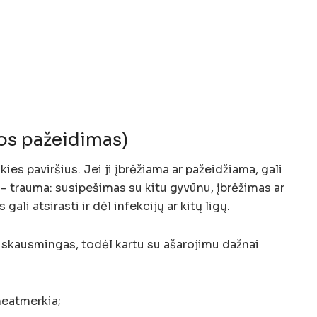
os pažeidimas)
kies paviršius. Jei ji įbrėžiama ar pažeidžiama, gali
 – trauma: susipešimas su kitu gyvūnu, įbrėžimas ar
gali atsirasti ir dėl infekcijų ar kitų ligų.
 skausmingas, todėl kartu su ašarojimu dažnai
 neatmerkia;