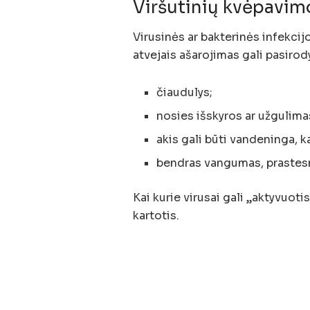
Viršutinių kvėpavimo
Virusinės ar bakterinės infekcijos
atvejais ašarojimas gali pasirody
čiaudulys;
nosies išskyros ar užgulima
akis gali būti vandeninga, k
bendras vangumas, prastesn
Kai kurie virusai gali „aktyvuoti
kartotis.