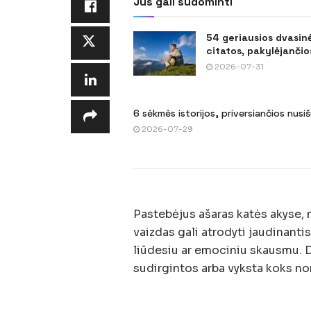
Jus gali sudominti
54 geriausios dvasin
citatos, pakylėjančios
2026-07-31
6 sėkmės istorijos, priversiančios nusi
2026-07-29
Pastebėjus ašaras katės akyse, n
vaizdas gali atrodyti jaudinanti
liūdesiu ar emociniu skausmu. Da
sudirgintos arba vyksta koks nors