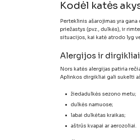
Kodėl katės akys
Perteklinis ašarojimas yra gana d
priežastys (pvz., dulkės), ir rim
situacijos, kai katė atrodo lyg ve
Alergijos ir dirgiklia
Nors katės alergijas patiria reči
Aplinkos dirgikliai gali sukelti
žiedadulkės sezono metu;
dulkės namuose;
labai dulkėtas kraikas;
aštrūs kvapai ar aerozoliai.