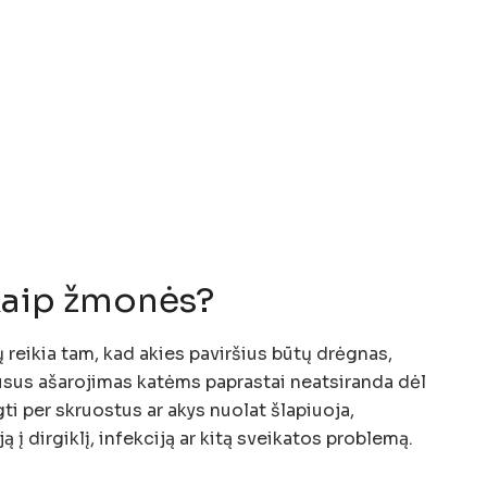
 kaip žmonės?
ų reikia tam, kad akies paviršius būtų drėgnas,
usus ašarojimas katėms paprastai neatsiranda dėl
i per skruostus ar akys nuolat šlapiuoja,
ą į dirgiklį, infekciją ar kitą sveikatos problemą.