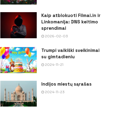
Kaip atblokuoti Filmai.in ir
Linkomanija: DNS keitimo
sprendimai
2026-02-03
Trumpi vaikiški sveikinimai
su gimtadieniu
2024-11-21
Indijos miestų sąrašas
2024-11-23