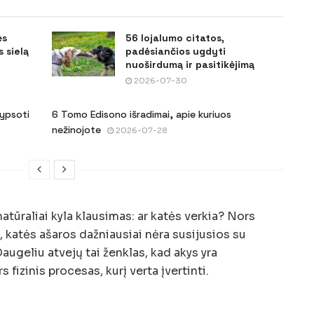
ės
56 lojalumo citatos,
 sielą
padėsiančios ugdyti
nuoširdumą ir pasitikėjimą
2026-07-30
šypsoti
6 Tomo Edisono išradimai, apie kuriuos
nežinojote
2026-07-28
atūraliai kyla klausimas: ar katės verkia? Nors
s, katės ašaros dažniausiai nėra susijusios su
ugeliu atvejų tai ženklas, kad akys yra
 fizinis procesas, kurį verta įvertinti.