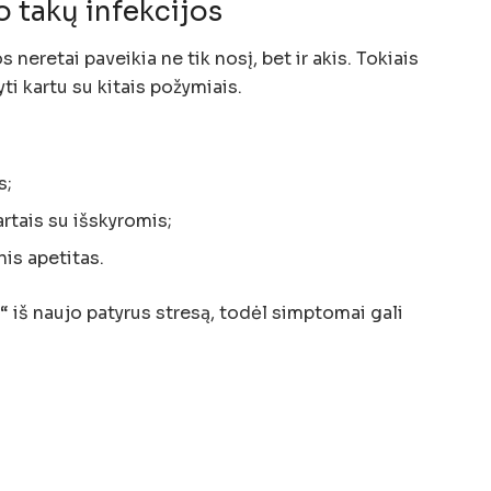
 takų infekcijos
 neretai paveikia ne tik nosį, bet ir akis. Tokiais
ti kartu su kitais požymiais.
s;
artais su išskyromis;
is apetitas.
s“ iš naujo patyrus stresą, todėl simptomai gali