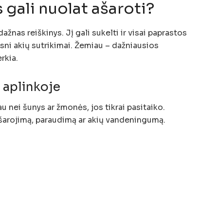
 gali nuolat ašaroti?
ažnas reiškinys. Jį gali sukelti ir visai paprastos
tesni akių sutrikimai. Žemiau – dažniausios
rkia.
i aplinkoje
au nei šunys ar žmonės, jos tikrai pasitaiko.
 ašarojimą, paraudimą ar akių vandeningumą.