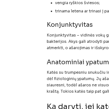
vengia ryškios šviesos;
trinama letena ar trinasi į pa
Konjunktyvitas
Konjunktyvitas – vidinės vokų gl
bakterijos. Akys gali atrodyti pa
atmerkti, o ašarojimas ir išskyro
Anatominiai ypatumai
Katės su trumpesniu snukučiu ir
dėl fiziologinių ypatumų. Jų aša
siauresni, todėl ašaros ne visuo
kraštą. Tokios katės taip pat gal
Ką daryti, jei k