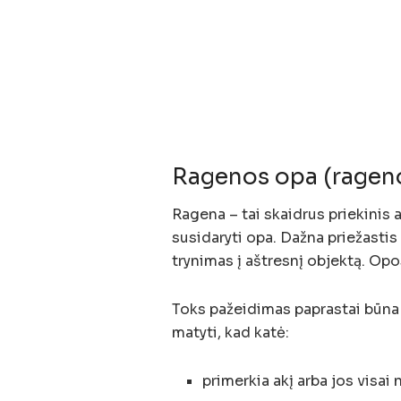
Ragenos opa (ragen
Ragena – tai skaidrus priekinis a
susidaryti opa. Dažna priežastis
trynimas į aštresnį objektą. Opos 
Toks pažeidimas paprastai būna
matyti, kad katė:
primerkia akį arba jos visai