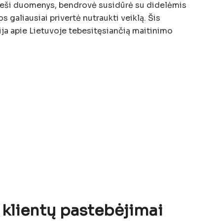
vieši duomenys, bendrovė susidūrė su didelėmis
 galiausiai privertė nutraukti veiklą. Šis
cija apie Lietuvoje tebesitęsiančią maitinimo
r klientų pastebėjimai