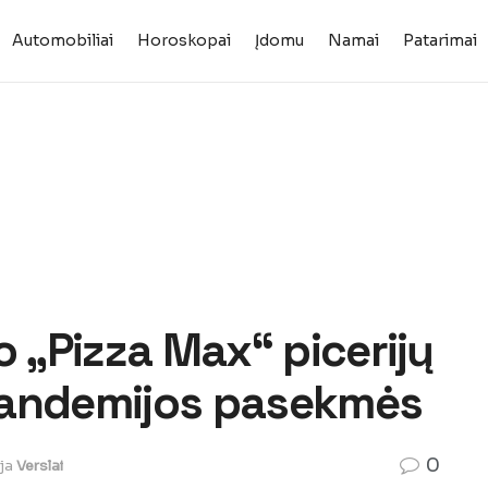
Automobiliai
Horoskopai
Įdomu
Namai
Patarimai
o „Pizza Max“ picerijų
r pandemijos pasekmės
0
ja
Verslai