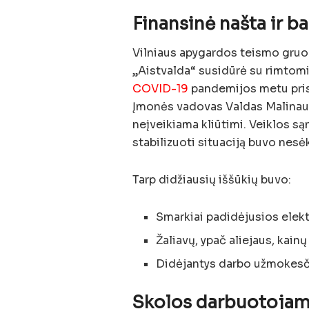
Finansinė našta ir b
Vilniaus apygardos teismo gruod
„Aistvalda“ susidūrė su rimtom
COVID-19
pandemijos metu prisi
Įmonės vadovas Valdas Malinaus
neįveikiama kliūtimi. Veiklos s
stabilizuoti situaciją buvo nesė
Tarp didžiausių iššūkių buvo:
Smarkiai padidėjusios elekt
Žaliavų, ypač aliejaus, kain
Didėjantys darbo užmokesčiai
Skolos darbuotojams