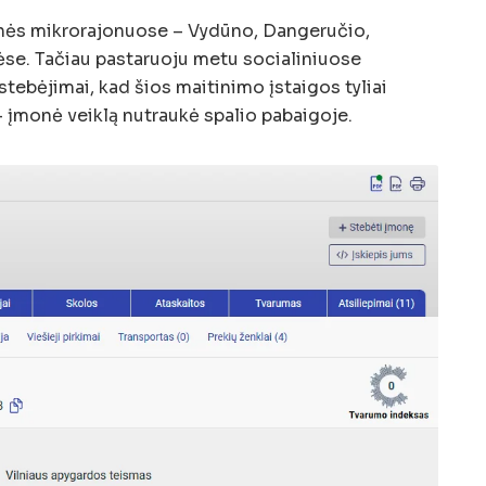
inės mikrorajonuose – Vydūno, Dangeručio,
vėse. Tačiau pastaruoju metu socialiniuose
tebėjimai, kad šios maitinimo įstaigos tyliai
– įmonė veiklą nutraukė spalio pabaigoje.