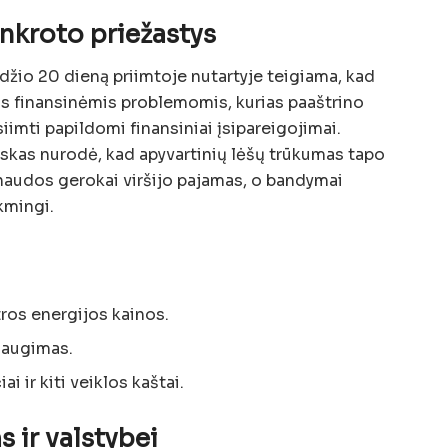
ankroto priežastys
žio 20 dieną priimtoje nutartyje teigiama, kad
is finansinėmis problemomis, kurias paaštrino
imti papildomi finansiniai įsipareigojimai.
kas nurodė, kad apyvartinių lėšų trūkumas tapo
ąnaudos gerokai viršijo pajamas, o bandymai
kmingi.
ros energijos kainos.
ų augimas.
 ir kiti veiklos kaštai.
 ir valstybei