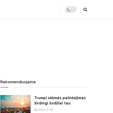
Rekomenduojame
Trumpi sėkmės palinkėjimai:
širdingi žodžiai tau
2024-11-19