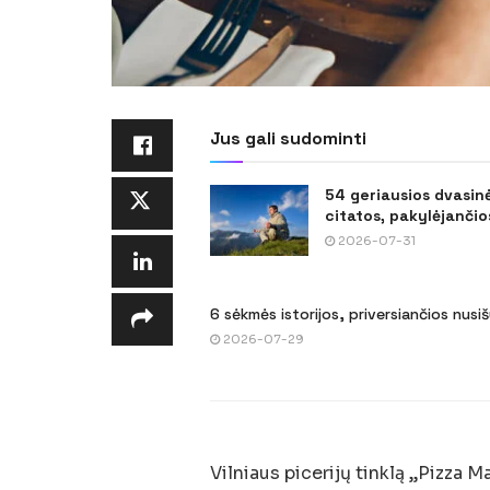
Jus gali sudominti
54 geriausios dvasin
citatos, pakylėjančios
2026-07-31
6 sėkmės istorijos, priversiančios nusi
2026-07-29
Vilniaus picerijų tinklą „Pizza 