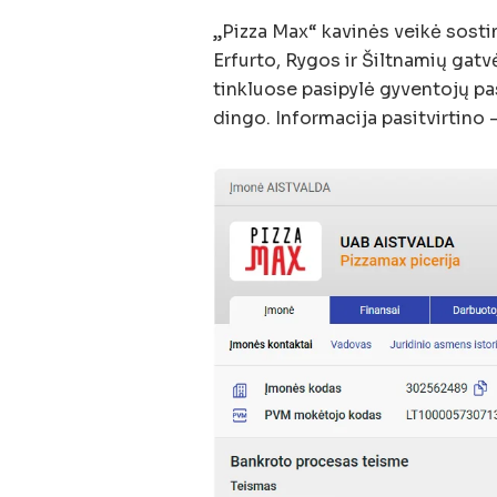
„Pizza Max“ kavinės veikė sost
Erfurto, Rygos ir Šiltnamių gat
tinkluose pasipylė gyventojų pas
dingo. Informacija pasitvirtino 