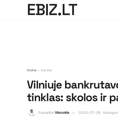
EBIZ.LT
Home
Verslai
Vilniuje bankrutav
tinklas: skolos i
Paskelbė
Visockis
2025-07-28
Kategori