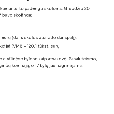
nkamai turto padengti skoloms. Gruodžio 20
 buvo skolinga:
eurų (dalis skolos atsirado dar spalį).
ijai (VMI) – 120,1 tūkst. eurų.
e civilinėse bylose kaip atsakovė. Pasak teismo,
ginčų komisiją, o 17 bylų jau nagrinėjama.