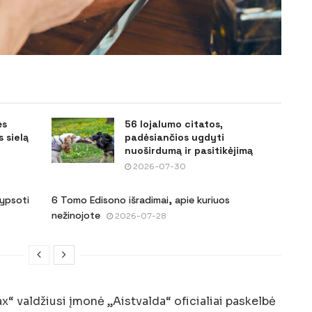
ės
56 lojalumo citatos,
 sielą
padėsiančios ugdyti
nuoširdumą ir pasitikėjimą
2026-07-30
šypsoti
6 Tomo Edisono išradimai, apie kuriuos
nežinojote
2026-07-28
Max“ valdžiusi įmonė „Aistvalda“ oficialiai paskelbė