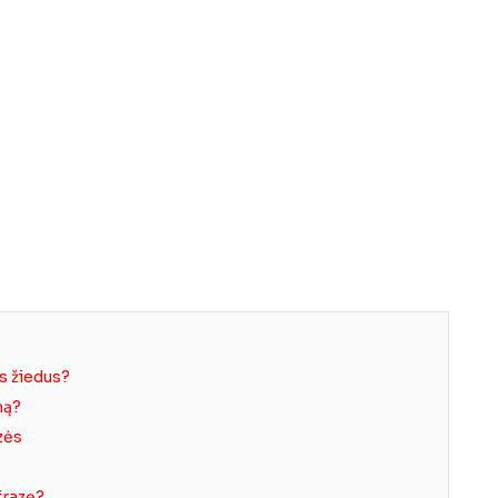
us žiedus?
mą?
zės
frazę?