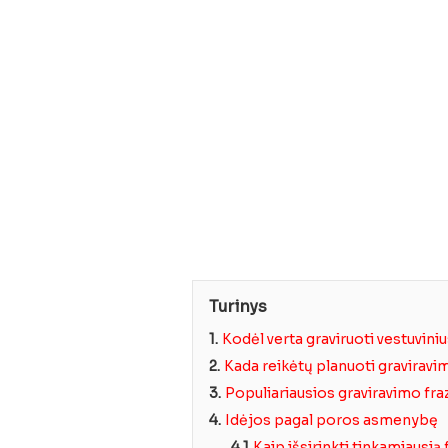
Turinys
1.
Kodėl verta graviruoti vestuvini
2.
Kada reikėtų planuoti graviravi
3.
Populiariausios graviravimo fra
4.
Idėjos pagal poros asmenybę
4.1
Kaip išsirinkti tinkamiausią 