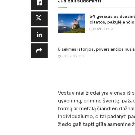
Jus gali sudominti
54 geriausios dvasin
citatos, pakylėjančios
2026-07-31
6 sėkmės istorijos, priversiančios nusi
2026-07-29
Vestuviniai žiedai yra vienas iš 
gyvenimą, primins šventę, pažadus
formą ar metalą šiandien dažnai
individualumo, o tai padaryti p
žiedo gali tapti gilia asmenine ži