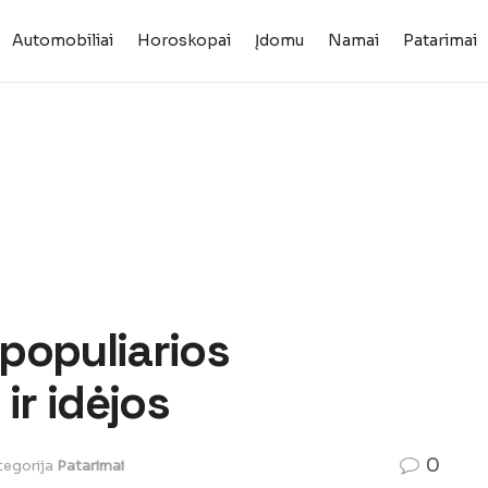
Automobiliai
Horoskopai
Įdomu
Namai
Patarimai
 populiarios
ir idėjos
0
tegorija
Patarimai