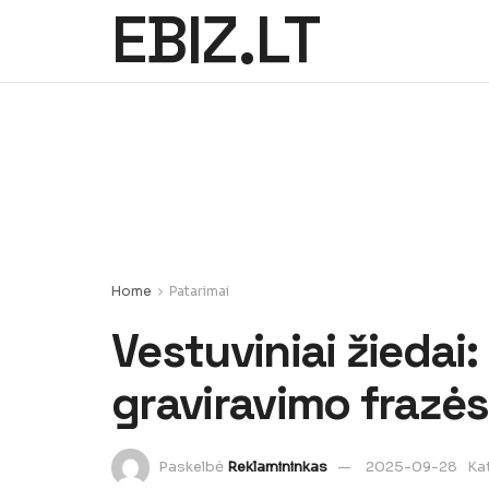
EBIZ.LT
Home
Patarimai
Vestuviniai žiedai:
graviravimo frazės 
Paskelbė
Reklamininkas
2025-09-28
Ka