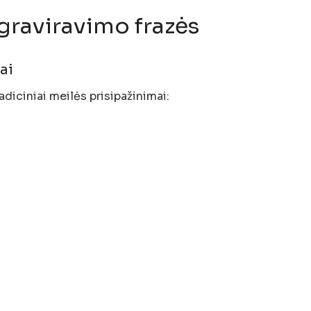
graviravimo frazės
iai
adiciniai meilės prisipažinimai: