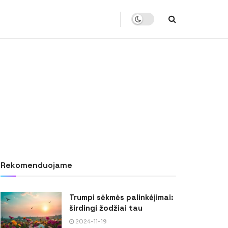
Rekomenduojame
Trumpi sėkmės palinkėjimai:
širdingi žodžiai tau
2024-11-19