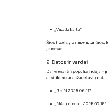
„Visada kartu“
Šios frazės yra nesenstančios, l
jausmus.
2. Datos ir vardai
Dar viena itin populiari idėja – 
susitikimo ar sužadėtuvių datą. K
„J + M 2025 06 21“
„Mūsų diena – 2025 07 15“