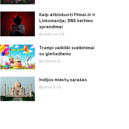
Kaip atblokuoti Filmai.in ir
Linkomanija: DNS keitimo
sprendimai
2026-02-03
Trumpi vaikiški sveikinimai
su gimtadieniu
2024-11-21
Indijos miestų sąrašas
2024-11-23