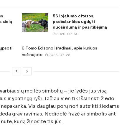
ės
56 lojalumo citatos,
 sielą
padėsiančios ugdyti
nuoširdumą ir pasitikėjimą
2026-07-30
šypsoti
6 Tomo Edisono išradimai, apie kuriuos
nežinojote
2026-07-28
svarbiausių meilės simbolių – jie lydės jus visą
 ir ypatingą ryšį. Tačiau vien tik išsirinkti žiedo
 nepakanka. Vis daugiau porų nori suteikti žiedams
adeda graviravimas. Nedidelė frazė ar simbolis ant
nute, kurią žinosite tik jūs.