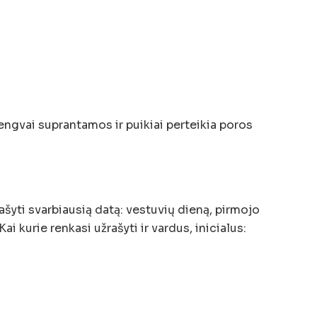
engvai suprantamos ir puikiai perteikia poros
įrašyti svarbiausią datą: vestuvių dieną, pirmojo
ai kurie renkasi užrašyti ir vardus, inicialus: