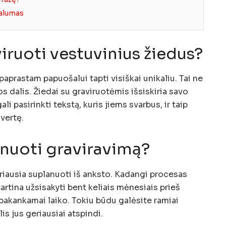
dualumas
iruoti vestuvinius žiedus?
aprastam papuošalui tapti visiškai unikaliu. Tai ne
jos dalis. Žiedai su graviruotėmis išsiskiria savo
 pasirinkti tekstą, kuris jiems svarbus, ir taip
 vertę.
anuoti graviravimą?
riausia suplanuoti iš anksto. Kadangi procesas
artina užsisakyti bent keliais mėnesiais prieš
 pakankamai laiko. Tokiu būdu galėsite ramiai
lis jus geriausiai atspindi.