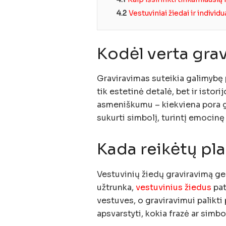
4.2
Vestuviniai žiedai ir indivi
Kodėl verta grav
Graviravimas suteikia galimybę p
tik estetinė detalė, bet ir istori
asmeniškumu – kiekviena pora gali
sukurti simbolį, turintį emocinę
Kada reikėtų pl
Vestuvinių žiedų graviravimą ge
užtrunka,
vestuvinius žiedus
pat
vestuves, o graviravimui palikti
apsvarstyti, kokia frazė ar simbo