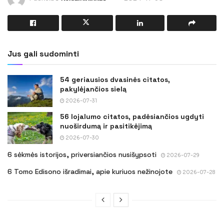
Jus gali sudominti
54 geriausios dvasinės citatos,
pakylėjančios sielą
2026-07-31
56 lojalumo citatos, padėsiančios ugdyti
nuoširdumą ir pasitikėjimą
2026-07-30
6 sėkmės istorijos, priversiančios nusišypsoti
2026-07-29
6 Tomo Edisono išradimai, apie kuriuos nežinojote
2026-07-28