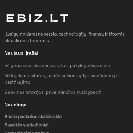
Įžvalgų tinklaraštis verslo, technologijų, finansų ir kitomis
aktualiomis temomis.
Naujausi įrašai
54 geriausios dvasinės citatos, pakylėjančios sielą
56 lojalumo citatos, padėsiančios ugdyti nuoširdumą ir
pasitikėjimą
6 sėkmės istorijos, priversiančios nusišypsoti
Naudinga
Būsto paskolos skaičiuoklė
Savaitės vardadieniai