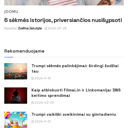
ĮDOMU
6 sėkmės istorijos, priversiančios nusišypsoti
Paskelbė
Evelina Jakutytė
2026-07-29
Rekomenduojame
Trumpi sėkmės palinkėjimai: širdingi žodžiai
tau
2024-11-19
Kaip atblokuoti Filmai.in ir Linkomanija: DNS
keitimo sprendimai
2026-02-03
Trumpi vaikiški sveikinimai su gimtadieniu
2024-11-21