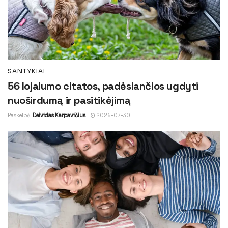
SANTYKIAI
56 lojalumo citatos, padėsiančios ugdyti
nuoširdumą ir pasitikėjimą
Paskelbė
Deividas Karpavičius
2026-07-30