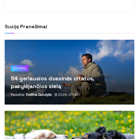
Susiję
Pranešimai
ĮDOMU
54 geriausios dvasinės citatos,
pakylėjančios sielą
Paskelbė
Evelina Jakutytė
2026-07-31