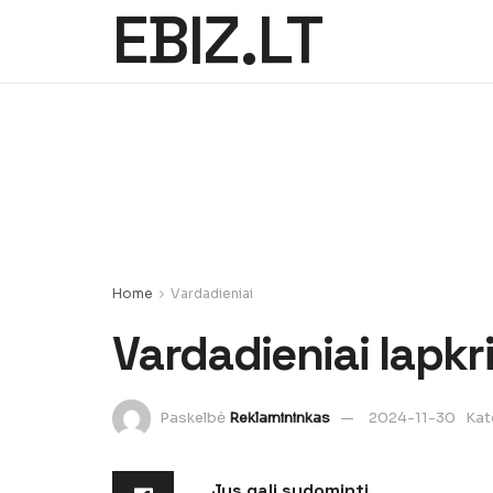
EBIZ.LT
Home
Vardadieniai
Vardadieniai lapkr
Paskelbė
Reklamininkas
2024-11-30
Kat
Jus gali sudominti