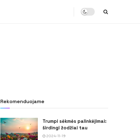
Rekomenduojame
Trumpi sėkmės palinkėjimai:
širdingi žodžiai tau
2024-11-19