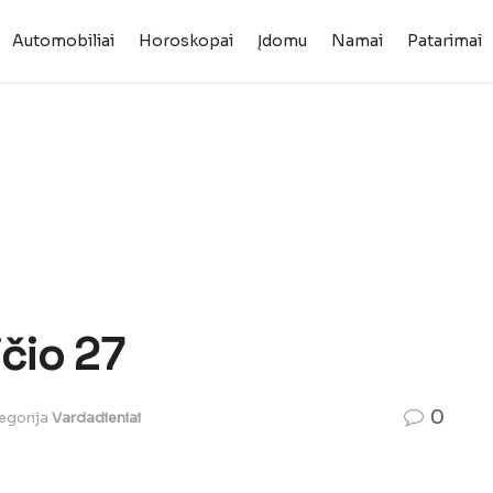
Automobiliai
Horoskopai
Įdomu
Namai
Patarimai
ičio 27
0
egorija
Vardadieniai