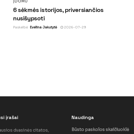
ĮDOMU
6 sėkmės istorijos, priversiančios
nusišypsoti
Paskelbė
Evelina Jakutytė
2026-07-29
i įrašai
Naudinga
Būsto paskolos skaičiuoklė
ausios dvasinės citatos,