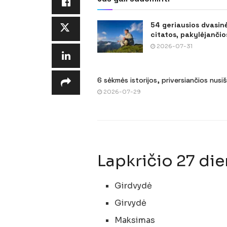
54 geriausios dvasin
citatos, pakylėjančios
2026-07-31
6 sėkmės istorijos, priversiančios nusi
2026-07-29
Lapkričio 27 die
Girdvydė
Girvydė
Maksimas