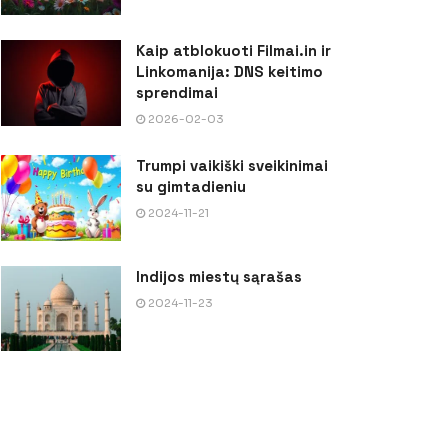
Kaip atblokuoti Filmai.in ir
Linkomanija: DNS keitimo
sprendimai
2026-02-03
Trumpi vaikiški sveikinimai
su gimtadieniu
2024-11-21
Indijos miestų sąrašas
2024-11-23