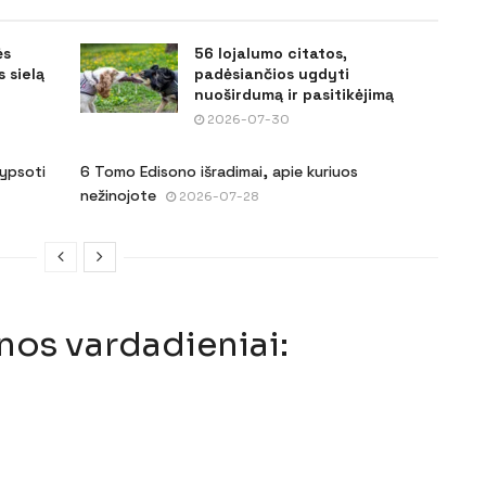
ės
56 lojalumo citatos,
 sielą
padėsiančios ugdyti
nuoširdumą ir pasitikėjimą
2026-07-30
šypsoti
6 Tomo Edisono išradimai, apie kuriuos
nežinojote
2026-07-28
nos vardadieniai: