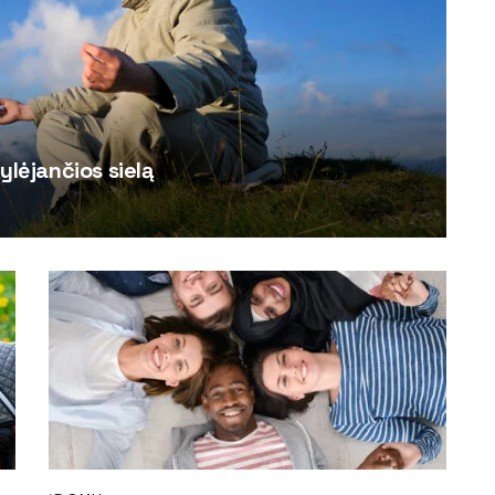
ylėjančios sielą