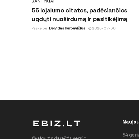
SANTYKIAI
56 lojalumo citatos, padėsiančios
ugdyti nuoširdumą ir pasitikėjimą
Paskelbė
Deividas Karpavičius
2026-07-30
Naujaus
54 geri
Įžvalgų tinklaraštis verslo,