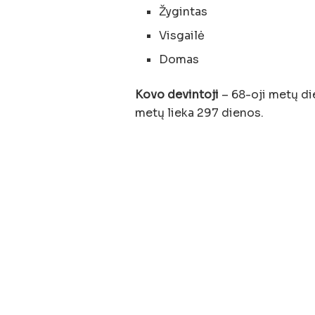
Žygintas
Visgailė
Domas
Kovo devintoji
– 68-oji metų die
metų lieka 297 dienos.