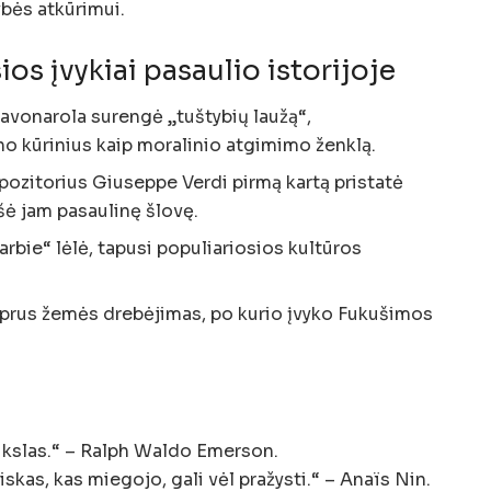
ės atkūrimui.
os įvykiai pasaulio istorijoje
Savonarola surengė „tuštybių laužą“,
o kūrinius kaip moralinio atgimimo ženklą.
pozitorius Giuseppe Verdi pirmą kartą pristatė
šė jam pasaulinę šlovę.
rbie“ lėlė, tapusi populiariosios kultūros
iprus žemės drebėjimas, po kurio įvyko Fukušimos
tikslas.“ – Ralph Waldo Emerson.
kas, kas miegojo, gali vėl pražysti.“ – Anaïs Nin.