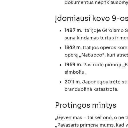
dokumentus nepriklausomyb
Įdomiausi kovo 9-osi
1497 m.
Italijoje Girolamo 
sunaikindamas turtus ir men
1842 m.
Italijos operos kom
operą „Nabucco“, kuri atne
1959 m.
Pasirodė pirmoji „Ba
simboliu.
2011 m.
Japoniją sukrėtė st
branduolinė katastrofa.
Protingos mintys
„Gyvenimas – tai kelionė, o ne 
„Pavasaris primena mums, kad vis