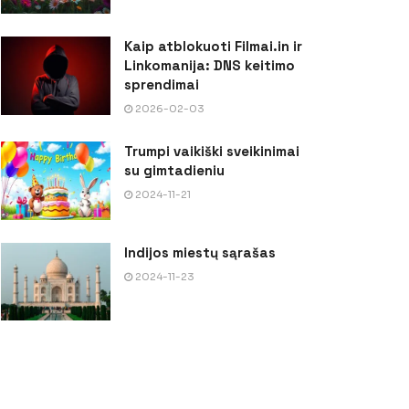
Kaip atblokuoti Filmai.in ir
Linkomanija: DNS keitimo
sprendimai
2026-02-03
Trumpi vaikiški sveikinimai
su gimtadieniu
2024-11-21
Indijos miestų sąrašas
2024-11-23