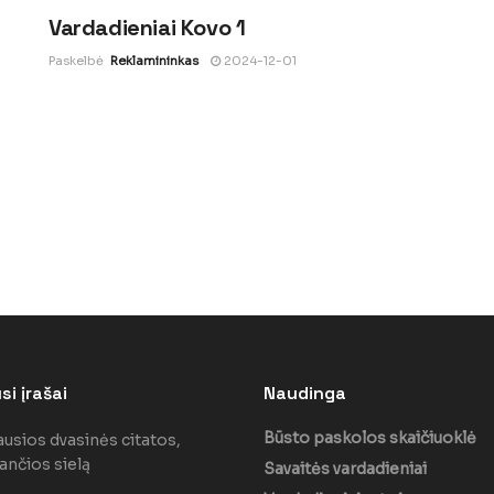
Vardadieniai Kovo 1
Paskelbė
Reklamininkas
2024-12-01
i įrašai
Naudinga
Būsto paskolos skaičiuoklė
ausios dvasinės citatos,
ančios sielą
Savaitės vardadieniai