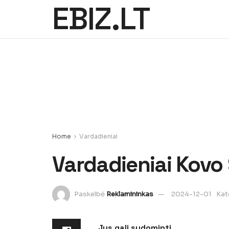
EBIZ.LT
Home
Vardadieniai
Vardadieniai Kovo
Paskelbė
Reklamininkas
2024-12-01
Kat
Jus gali sudominti