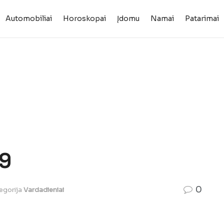
Automobiliai
Horoskopai
Įdomu
Namai
Patarimai
 9
0
egorija
Vardadieniai