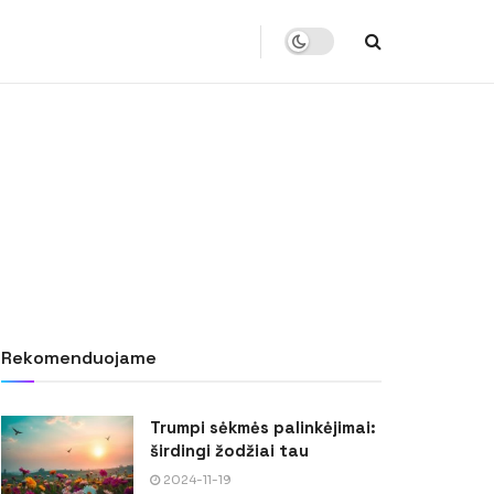
Rekomenduojame
Trumpi sėkmės palinkėjimai:
širdingi žodžiai tau
2024-11-19