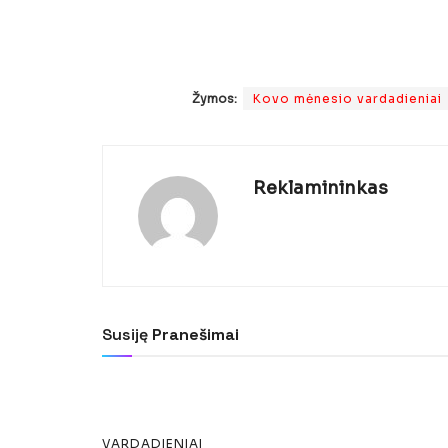
Žymos:
Kovo mėnesio vardadieniai
Reklamininkas
VARDADIENIAI
Vardadieniai Kovo 16
Susiję
Pranešimai
Paskelbė
Reklamininkas
2024-12-01
VARDADIENIAI