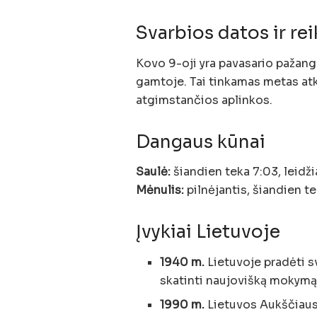
Svarbios datos ir re
Kovo 9-oji yra pavasario pažang
gamtoje. Tai tinkamas metas atkr
atgimstančios aplinkos.
Dangaus kūnai
Saulė:
šiandien teka 7:03, leidži
Mėnulis:
pilnėjantis, šiandien te
Įvykiai Lietuvoje
1940 m.
Lietuvoje pradėti s
skatinti naujovišką mokymą
1990 m.
Lietuvos Aukščiausi