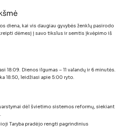
ikšmė
os diena, kai vis daugiau gyvybės ženklų pasirodo
eipti dėmesį į savo tikslus ir semtis įkvėpimo iš
asi 18:09. Dienos ilgumas – 11 valandų ir 6 minutės.
ka 18:50, leidžiasi apie 5:00 ryto.
varstymai dėl švietimo sistemos reformų, siekiant
.
oji Taryba pradėjo rengti pagrindinius