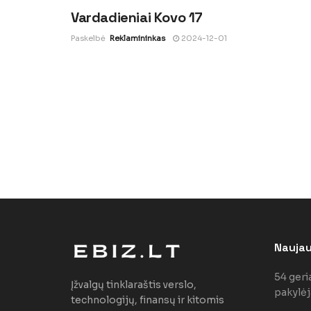
Vardadieniai Kovo 17
Paskelbė
Reklamininkas
2024-12-01
Naujaus
54 geri
Įžvalgų tinklaraštis verslo,
pakylėj
technologijų, finansų ir kitomis