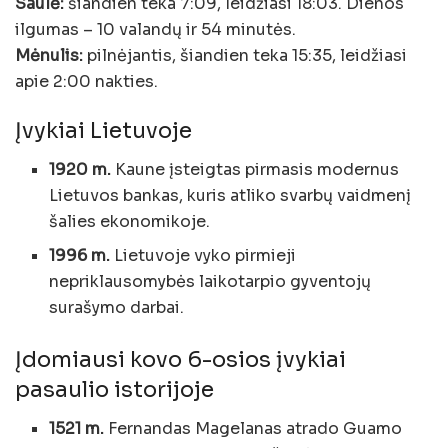
Saulė:
šiandien teka 7:09, leidžiasi 18:03. Dienos
ilgumas – 10 valandų ir 54 minutės.
Mėnulis:
pilnėjantis, šiandien teka 15:35, leidžiasi
apie 2:00 nakties.
Įvykiai Lietuvoje
1920 m.
Kaune įsteigtas pirmasis modernus
Lietuvos bankas, kuris atliko svarbų vaidmenį
šalies ekonomikoje.
1996 m.
Lietuvoje vyko pirmieji
nepriklausomybės laikotarpio gyventojų
surašymo darbai.
Įdomiausi kovo 6-osios įvykiai
pasaulio istorijoje
1521 m.
Fernandas Magelanas atrado Guamo