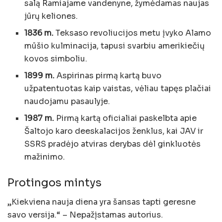
salą Ramiajame vandenyne, žymėdamas naujas
jūrų keliones.
1836 m.
Teksaso revoliucijos metu įvyko Alamo
mūšio kulminacija, tapusi svarbiu amerikiečių
kovos simboliu.
1899 m.
Aspirinas pirmą kartą buvo
užpatentuotas kaip vaistas, vėliau tapęs plačiai
naudojamu pasaulyje.
1987 m.
Pirmą kartą oficialiai paskelbta apie
Šaltojo karo deeskalacijos ženklus, kai JAV ir
SSRS pradėjo atviras derybas dėl ginkluotės
mažinimo.
Protingos mintys
„Kiekviena nauja diena yra šansas tapti geresne
savo versija.“ – Nepažįstamas autorius.