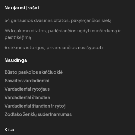
Naujausi įrašai
54 geriausios dvasinės citatos, pakylėjančios sielą
56 lojalumo citatos, padėsiančios ugdyti nuoširdumą ir
pasitikėjimą
6 sėkmės istorijos, priversiančios nusišypsoti
Naudinga
Būsto paskolos skaičiuoklė
Savaitės vardadieniai
Vardadieniai rytojaus
Vardadieniai šiandien
Vardadieniai šiandien ir rytoj
Zodiako ženklų suderinamumas
Kita