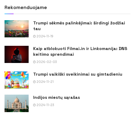
Rekomenduojame
Trumpi sėkmės palinkėjimai: širdingi žodžiai
tau
2024-11-19
Kaip atblokuoti Filmai.in ir Linkomanija: DNS
keitimo sprendimai
2026-02-03
Trumpi vaikiški sveikinimai su gimtadieniu
2024-11-21
Indijos miestų sąrašas
2024-11-23