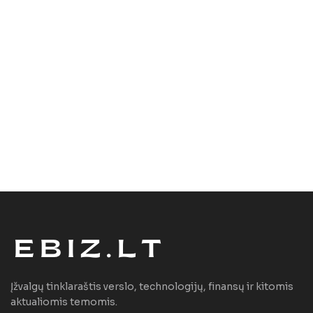
Įžvalgų tinklaraštis verslo, technologijų, finansų ir kitomis
aktualiomis temomis.