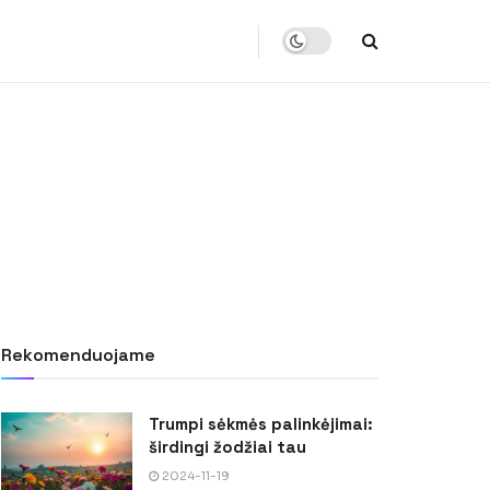
Rekomenduojame
Trumpi sėkmės palinkėjimai:
širdingi žodžiai tau
2024-11-19