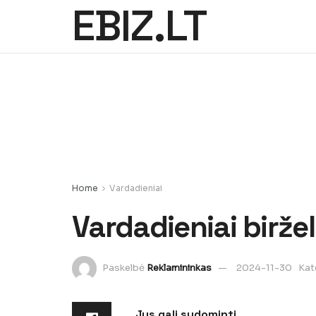
EBIZ.LT
Home
Vardadieniai
Vardadieniai biržel
Paskelbė
Reklamininkas
2024-11-30
Kat
Jus gali sudominti