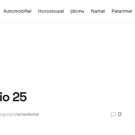
Automobiliai
Horoskopai
Įdomu
Namai
Patarimai
io 25
0
egorija
Vardadieniai