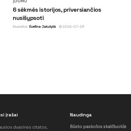
ĮDOMU
6 sėkmės istorijos, priversiančios
nusišypsoti
Paskelbė
Evelina Jakutytė
2026-07-29
i įrašai
Naudinga
Būsto paskolos skaičiuoklė
ausios dvasinės citatos,