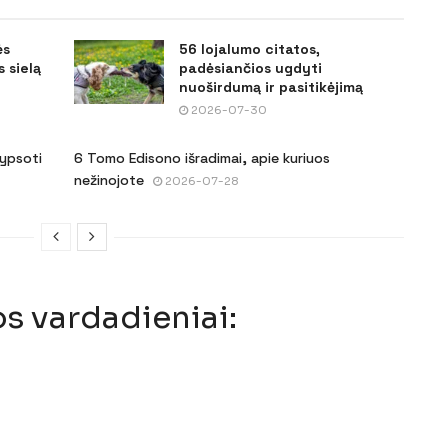
ės
56 lojalumo citatos,
 sielą
padėsiančios ugdyti
nuoširdumą ir pasitikėjimą
2026-07-30
šypsoti
6 Tomo Edisono išradimai, apie kuriuos
nežinojote
2026-07-28
os vardadieniai: