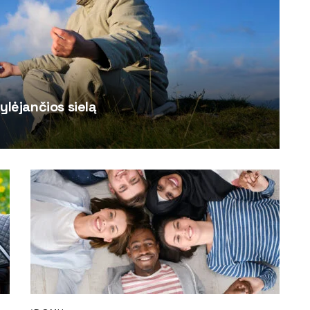
ylėjančios sielą