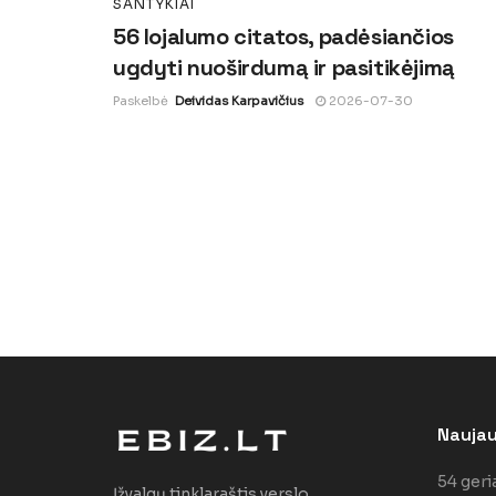
SANTYKIAI
56 lojalumo citatos, padėsiančios
ugdyti nuoširdumą ir pasitikėjimą
Paskelbė
Deividas Karpavičius
2026-07-30
Naujaus
54 geri
Įžvalgų tinklaraštis verslo,