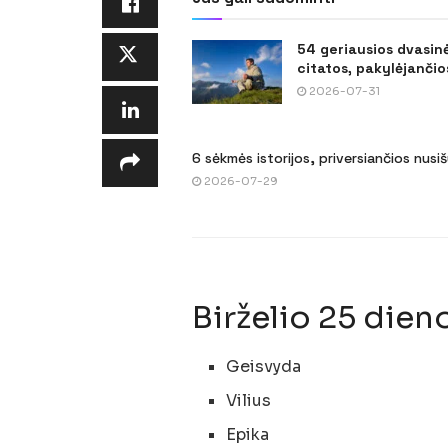
54 geriausios dvasin
citatos, pakylėjančios
2026-07-31
6 sėkmės istorijos, priversiančios nusi
2026-07-29
Birželio 25 dien
Geisvyda
Vilius
Epika