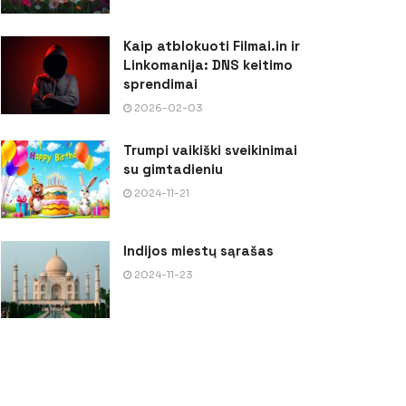
Kaip atblokuoti Filmai.in ir
Linkomanija: DNS keitimo
sprendimai
2026-02-03
Trumpi vaikiški sveikinimai
su gimtadieniu
2024-11-21
Indijos miestų sąrašas
2024-11-23