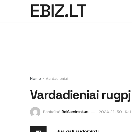
EBIZ.LT
Home
Vardadieniai
Vardadieniai rugpj
Paskelbė
Reklamininkas
2024-11-30
Kat
Jus gali sudominti