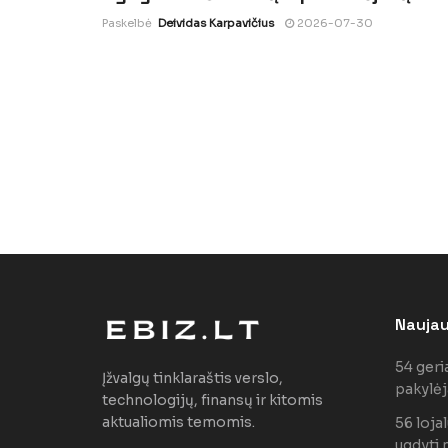
Paskelbė
Deividas Karpavičius
2026-07-30
Naujaus
54 geri
Įžvalgų tinklaraštis verslo,
pakylėj
technologijų, finansų ir kitomis
aktualiomis temomis.
56 loja
ugdyti 