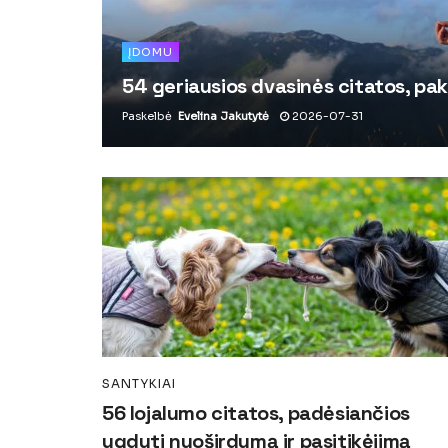
ĮDOMU
54 geriausios dvasinės citatos, pak
Paskelbė
Evelina Jakutytė
2026-07-31
SANTYKIAI
56 lojalumo citatos, padėsiančios
ugdyti nuoširdumą ir pasitikėjimą