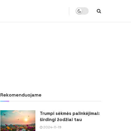
Rekomenduojame
Trumpi sėkmės palinkėjimai:
širdingi žodžiai tau
2024-11-19