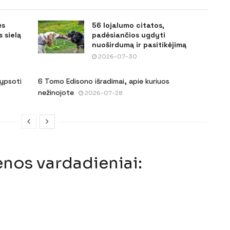
ės
56 lojalumo citatos,
 sielą
padėsiančios ugdyti
nuoširdumą ir pasitikėjimą
2026-07-30
šypsoti
6 Tomo Edisono išradimai, apie kuriuos
nežinojote
2026-07-28
enos vardadieniai: