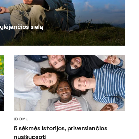
ylėjančios sielą
ĮDOMU
6 sėkmės istorijos, priversiančios
nusišypsoti