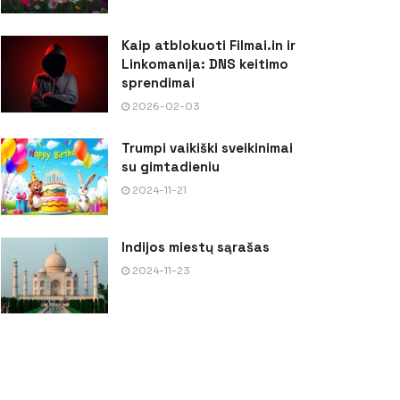
Kaip atblokuoti Filmai.in ir
Linkomanija: DNS keitimo
sprendimai
2026-02-03
Trumpi vaikiški sveikinimai
su gimtadieniu
2024-11-21
Indijos miestų sąrašas
2024-11-23