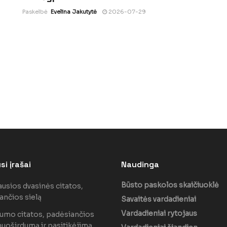
Paskelbė
Evelina Jakutytė
2026-07-29
i įrašai
Naudinga
Būsto paskolos skaičiuoklė
ausios dvasinės citatos,
ančios sielą
Savaitės vardadieniai
Vardadieniai rytojaus
lumo citatos, padėsiančios
nuoširdumą ir pasitikėjimą