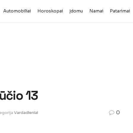
Automobiliai
Horoskopai
Įdomu
Namai
Patarimai
ūčio 13
0
egorija
Vardadieniai