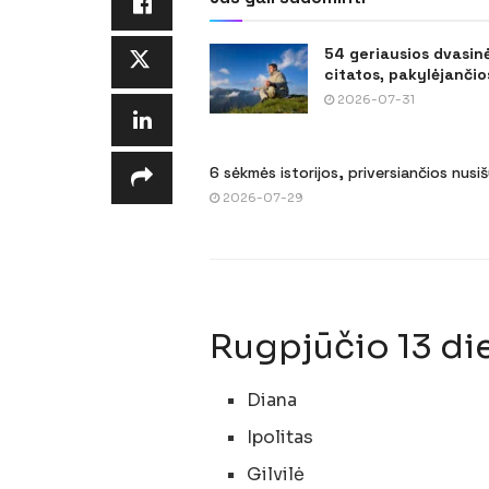
54 geriausios dvasin
citatos, pakylėjančios
2026-07-31
6 sėkmės istorijos, priversiančios nusi
2026-07-29
Rugpjūčio 13 di
Diana
Ipolitas
Gilvilė