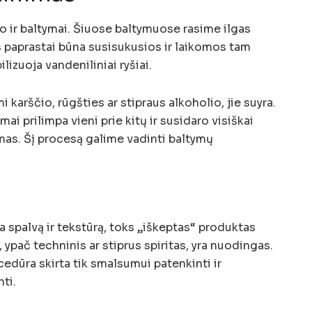
 ir baltymai. Šiuose baltymuose rasime ilgas
 paprastai būna susisukusios ir laikomos tam
lizuoja vandeniliniai ryšiai.
i karščio, rūgšties ar stipraus alkoholio, jie suyra.
ai prilimpa vieni prie kitų ir susidaro visiškai
ymas. Šį procesą galime vadinti baltymų
 spalvą ir tekstūrą, toks „iškeptas“ produktas
 ypač techninis ar stiprus spiritas, yra nuodingas.
edūra skirta tik smalsumui patenkinti ir
ti.