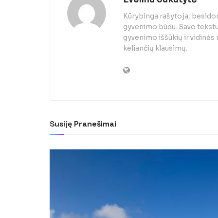
Kūrybinga rašytoja, besido
gyvenimo būdu. Savo tekstuo
gyvenimo iššūkių ir vidinės
keliančių klausimų.
Susiję
Pranešimai