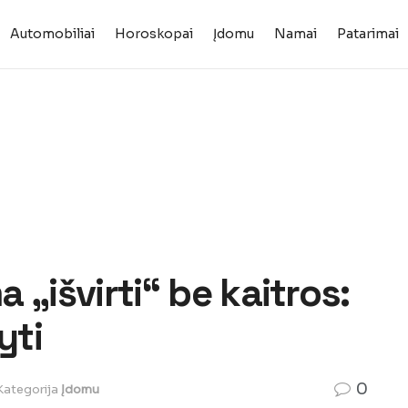
Automobiliai
Horoskopai
Įdomu
Namai
Patarimai
a „išvirti“ be kaitros:
yti
0
Kategorija
Įdomu