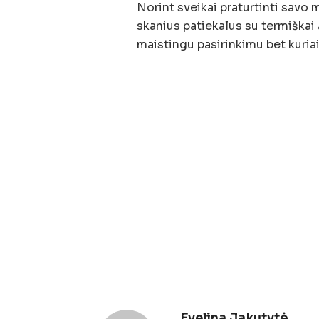
Norint sveikai praturtinti savo m
skanius patiekalus su termiškai a
maistingu pasirinkimu bet kuriai
Evelina Jakutytė