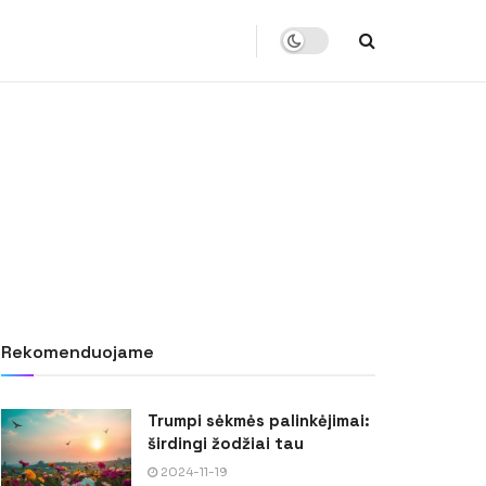
Rekomenduojame
Trumpi sėkmės palinkėjimai:
širdingi žodžiai tau
2024-11-19