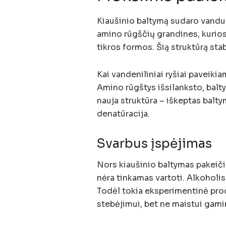
Kiaušinio baltymą sudaro vanduo
amino rūgščių grandines, kurios
tikros formos. Šią struktūrą stabi
Kai vandeniliniai ryšiai paveikiam
Amino rūgštys išsilanksto, baltym
nauja struktūra – iškeptas balt
denatūracija.
Svarbus įspėjimas
Nors kiaušinio baltymas pakeičia
nėra tinkamas vartoti. Alkoholis,
Todėl tokia eksperimentinė proc
stebėjimui, bet ne maistui gamin