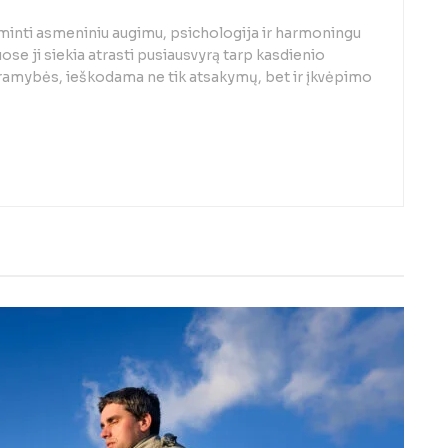
minti asmeniniu augimu, psichologija ir harmoningu
se ji siekia atrasti pusiausvyrą tarp kasdienio
 ramybės, ieškodama ne tik atsakymų, bet ir įkvėpimo