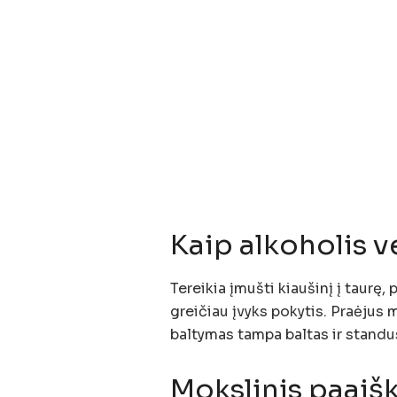
Kaip alkoholis v
Tereikia įmušti kiaušinį į taurę,
greičiau įvyks pokytis. Praėjus 
baltymas tampa baltas ir standus
Mokslinis paaiš