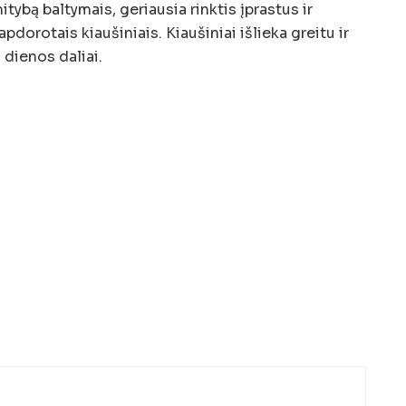
itybą baltymais, geriausia rinktis įprastus ir
pdorotais kiaušiniais. Kiaušiniai išlieka greitu ir
 dienos daliai.