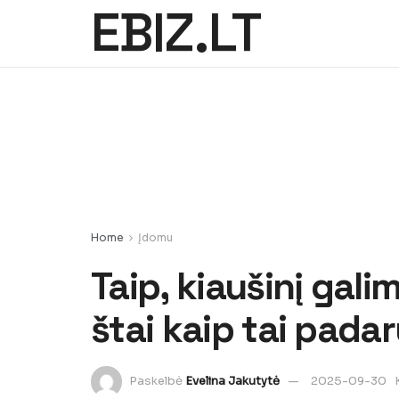
EBIZ.LT
Home
Įdomu
Taip, kiaušinį galim
štai kaip tai padar
Paskelbė
Evelina Jakutytė
2025-09-30