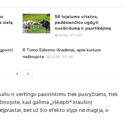
ės
56 lojalumo citatos,
 sielą
padėsiančios ugdyti
nuoširdumą ir pasitikėjimą
2026-07-30
šypsoti
6 Tomo Edisono išradimai, apie kuriuos
nežinojote
2026-07-28
aliu ir vertingu pasirinkimu tiek pusryčiams, tiek
žinojote, kad galima „iškepti“ kiaušinį
prastai, bet už šio efekto slypi ne magija, o