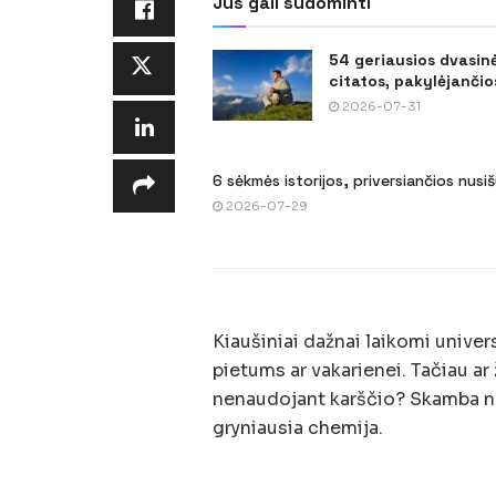
Jus gali sudominti
54 geriausios dvasin
citatos, pakylėjančios
2026-07-31
6 sėkmės istorijos, priversiančios nusi
2026-07-29
Kiaušiniai dažnai laikomi univers
pietums ar vakarienei. Tačiau ar 
nenaudojant karščio? Skamba neį
gryniausia chemija.