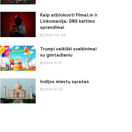
Kaip atblokuoti Filmai.in ir
Linkomanija: DNS keitimo
sprendimai
2026-02-03
Trumpi vaikiški sveikinimai
su gimtadieniu
2024-11-21
Indijos miestų sąrašas
2024-11-23