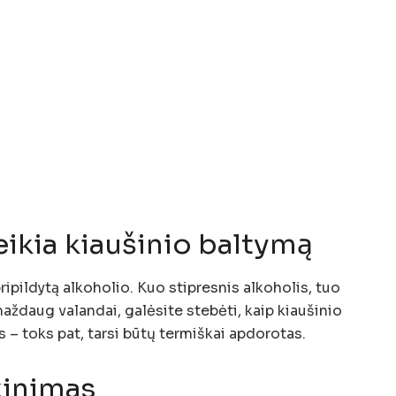
eikia kiaušinio baltymą
 pripildytą alkoholio. Kuo stipresnis alkoholis, tuo
maždaug valandai, galėsite stebėti, kaip kiaušinio
 – toks pat, tarsi būtų termiškai apdorotas.
kinimas