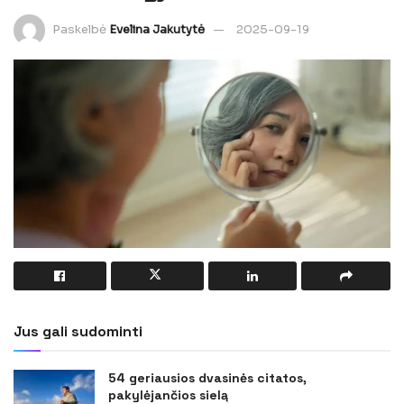
Paskelbė
Evelina Jakutytė
2025-09-19
Jus gali sudominti
54 geriausios dvasinės citatos,
pakylėjančios sielą