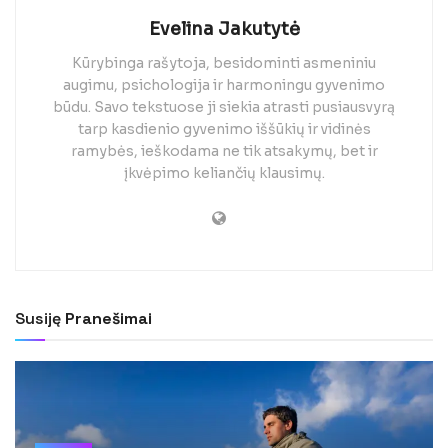
Evelina Jakutytė
Kūrybinga rašytoja, besidominti asmeniniu
augimu, psichologija ir harmoningu gyvenimo
būdu. Savo tekstuose ji siekia atrasti pusiausvyrą
tarp kasdienio gyvenimo iššūkių ir vidinės
ramybės, ieškodama ne tik atsakymų, bet ir
įkvėpimo keliančių klausimų.
Susiję
Pranešimai