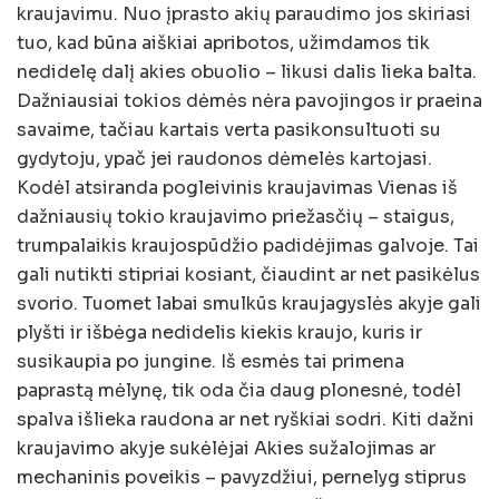
kraujavimu. Nuo įprasto akių paraudimo jos skiriasi
tuo, kad būna aiškiai apribotos, užimdamos tik
nedidelę dalį akies obuolio – likusi dalis lieka balta.
Dažniausiai tokios dėmės nėra pavojingos ir praeina
savaime, tačiau kartais verta pasikonsultuoti su
gydytoju, ypač jei raudonos dėmelės kartojasi.
Kodėl atsiranda pogleivinis kraujavimas Vienas iš
dažniausių tokio kraujavimo priežasčių – staigus,
trumpalaikis kraujospūdžio padidėjimas galvoje. Tai
gali nutikti stipriai kosiant, čiaudint ar net pasikėlus
svorio. Tuomet labai smulkūs kraujagyslės akyje gali
plyšti ir išbėga nedidelis kiekis kraujo, kuris ir
susikaupia po jungine. Iš esmės tai primena
paprastą mėlynę, tik oda čia daug plonesnė, todėl
spalva išlieka raudona ar net ryškiai sodri. Kiti dažni
kraujavimo akyje sukėlėjai Akies sužalojimas ar
mechaninis poveikis – pavyzdžiui, pernelyg stiprus