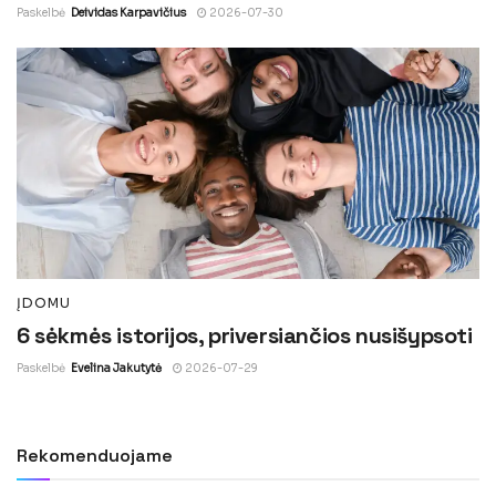
Paskelbė
Deividas Karpavičius
2026-07-30
ĮDOMU
6 sėkmės istorijos, priversiančios nusišypsoti
Paskelbė
Evelina Jakutytė
2026-07-29
Rekomenduojame