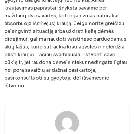
gydymo daugeliu atvejų neprireikia. Akies
kraujavimas paprastai išnyksta savaime per
maždaug dvi savaites, kol organizmas natūraliai
absorbuoja išsiliejusį kraują. Jeigu norite greičiau
palengvinti situaciją arba užkirsti kelią dėmės
didėjimui, galima naudoti vaistinėse parduodamus
akių lašus, kurie sutraukia kraujagysles ir neleidžia
plisti kraujui. Tačiau svarbiausia – stebėti savo
būklę ir, jei raudona dėmelė niekur nedingsta ilgiau
nei porą savaičių ar dažnai pasikartoja,
pasikonsultuoti su gydytoju dėl išsamesnio
ištyrimo.