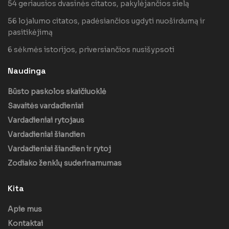
54 geriausios dvasinės citatos, pakylėjančios sielą
56 lojalumo citatos, padėsiančios ugdyti nuoširdumą ir
pasitikėjimą
6 sėkmės istorijos, priversiančios nusišypsoti
Naudinga
Būsto paskolos skaičiuoklė
Savaitės vardadieniai
Vardadieniai rytojaus
Vardadieniai šiandien
Vardadieniai šiandien ir rytoj
Zodiako ženklų suderinamumas
Kita
Apie mus
Kontaktai