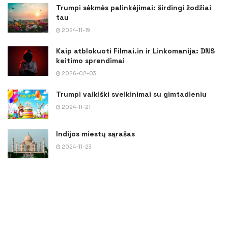
Trumpi sėkmės palinkėjimai: širdingi žodžiai
tau
2024-11-19
Kaip atblokuoti Filmai.in ir Linkomanija: DNS
keitimo sprendimai
2026-02-03
Trumpi vaikiški sveikinimai su gimtadieniu
2024-11-21
Indijos miestų sąrašas
2024-11-23