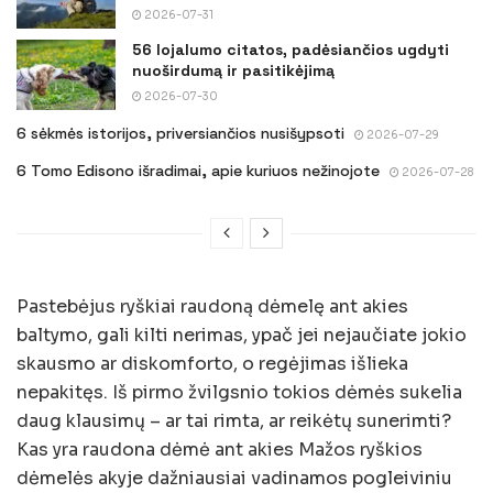
2026-07-31
56 lojalumo citatos, padėsiančios ugdyti
nuoširdumą ir pasitikėjimą
2026-07-30
6 sėkmės istorijos, priversiančios nusišypsoti
2026-07-29
6 Tomo Edisono išradimai, apie kuriuos nežinojote
2026-07-28
Pastebėjus ryškiai raudoną dėmelę ant akies
baltymo, gali kilti nerimas, ypač jei nejaučiate jokio
skausmo ar diskomforto, o regėjimas išlieka
nepakitęs. Iš pirmo žvilgsnio tokios dėmės sukelia
daug klausimų – ar tai rimta, ar reikėtų sunerimti?
Kas yra raudona dėmė ant akies Mažos ryškios
dėmelės akyje dažniausiai vadinamos pogleiviniu