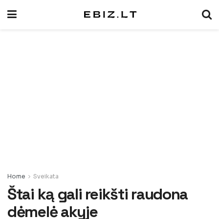
Home
Sveikata
Štai ką gali reikšti raudona
dėmelė akyje