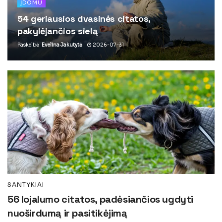
ĮDOMU
54 geriausios dvasinės citatos,
pakylėjančios sielą
Paskelbė
Evelina Jakutytė
2026-07-31
SANTYKIAI
56 lojalumo citatos, padėsiančios ugdyti
nuoširdumą ir pasitikėjimą