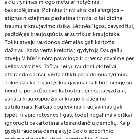
akių trynimas miego metu ar netyčinis
bakstelėjimas. Polinkis trinti akis dėl alergijos –
stiprus niežėjimas paskatina trintis, o tai didina
traumų ir kraujavimo riziką. Lėtinės ligos, pavyzdžiui,
padidėjęs kraujospūdis ar sutrikusi kraujotaka.
Tokiu atveju raudonos dėmelės gali kartotis
dažniau. Kada verta kreiptis į gydytoją Daugeliu
atvejų ši būklė nėra pavojinga ir praeina savaime per
kelias savaites. Tačiau jeigu raudoni ploteliai
atsiranda dažnai, verta atlikti papildomus tyrimus.
Tokie pasikartojantys kraujavimai gali būti susiję su
bendro pobūdžio sveikatos būklėmis, pavyzdžiui,
aukštu kraujospūdžiu ar kraujo krešėjimo
sutrikimais. Kartais pogleivinis kraujavimas gali
įspėti ir apie retesnes ligas, todėl negalima visiškai
ignoruoti pakartotinai atsirandančių dėmelių. Kaip
gydyti raudoną dėmę akyje Jokio specifinio