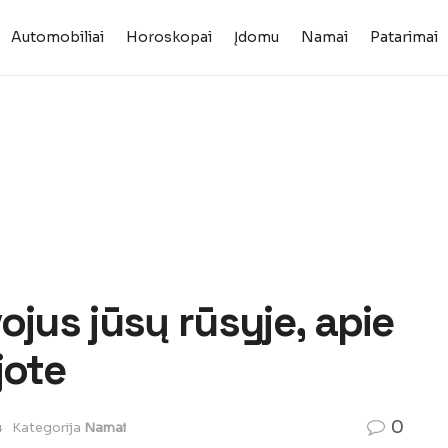
Automobiliai
Horoskopai
Įdomu
Namai
Patarimai
ojus jūsų rūsyje, apie
jote
0
4
Kategorija
Namai