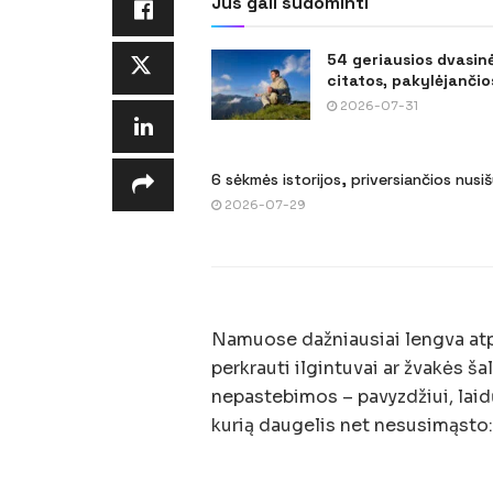
Jus gali sudominti
54 geriausios dvasin
citatos, pakylėjančios
2026-07-31
6 sėkmės istorijos, priversiančios nusi
2026-07-29
Namuose dažniausiai lengva atpaž
perkrauti ilgintuvai ar žvakės šal
nepastebimos – pavyzdžiui, laid
kurią daugelis net nesusimąsto: 