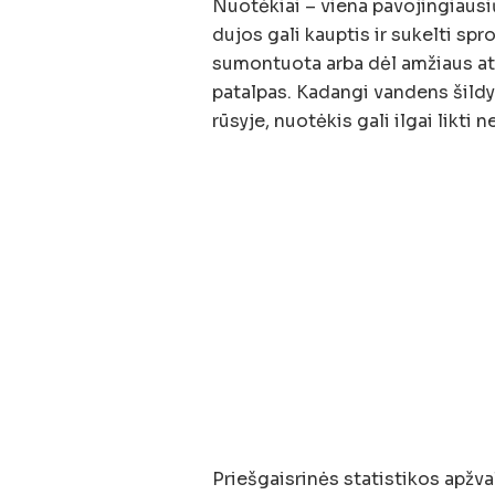
Nuotėkiai – viena pavojingiausi
dujos gali kauptis ir sukelti spr
sumontuota arba dėl amžiaus ats
patalpas. Kadangi vandens šildy
rūsyje, nuotėkis gali ilgai likti 
Priešgaisrinės statistikos apžva