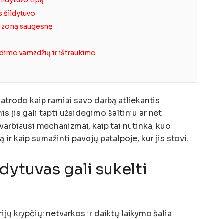
s šildytuvo
o zoną saugesnę
idimo vamzdžių ir ištraukimo
atrodo kaip ramiai savo darbą atliekantis
s jis gali tapti užsidegimo šaltiniu ar net
varbiausi mechanizmai, kaip tai nutinka, kuo
pą ir kaip sumažinti pavojų patalpoje, kur jis stovi.
dytuvas gali sukelti
rijų krypčių: netvarkos ir daiktų laikymo šalia