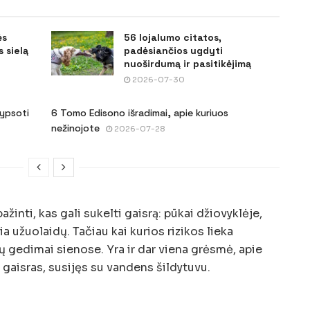
ės
56 lojalumo citatos,
 sielą
padėsiančios ugdyti
nuoširdumą ir pasitikėjimą
2026-07-30
šypsoti
6 Tomo Edisono išradimai, apie kuriuos
nežinojote
2026-07-28
inti, kas gali sukelti gaisrą: pūkai džiovyklėje,
ia užuolaidų. Tačiau kai kurios rizikos lieka
ų gedimai sienose. Yra ir dar viena grėsmė, apie
gaisras, susijęs su vandens šildytuvu.