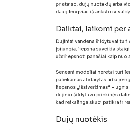
prietaiso, dujų nuotėkių arba vi
daug lengviau iš anksto suvaldyti
Daiktai, laikomi per 
Dujiniai vandens šildytuvai turi 
įsijungia, liepsna suveikia staig
užsiliepsnoti panašiai kaip nuo 
Senesni modeliai neretai turi l
paliekamas atidarytas arba įreng
liepsnos „išsiveržimas“ – ugnis 
dujinio šildytuvo priekinės dali
kad reikalinga skubi patikra ir r
Dujų nuotėkis