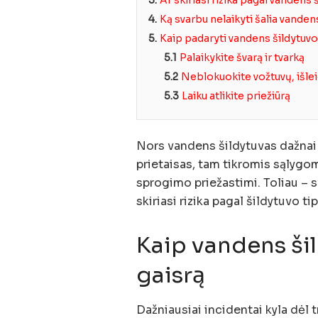
4.
Ką svarbu nelaikyti šalia vanden
5.
Kaip padaryti vandens šildytuv
5.1
Palaikykite švarą ir tvarką
5.2
Neblokuokite vožtuvų, išle
5.3
Laiku atlikite priežiūrą
Nors vandens šildytuvas dažnai 
prietaisas, tam tikromis sąlygomi
sprogimo priežastimi. Toliau – s
skiriasi rizika pagal šildytuvo ti
Kaip vandens šil
gaisrą
Dažniausiai incidentai kyla dėl t