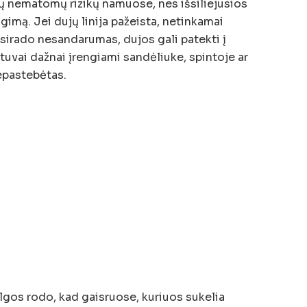
ų nematomų rizikų namuose, nes išsiliejusios
ogimą. Jei dujų linija pažeista, netinkamai
irado nesandarumas, dujos gali patekti į
tuvai dažnai įrengiami sandėliuke, spintoje ar
nepastebėtas.
lgos rodo, kad gaisruose, kuriuos sukelia