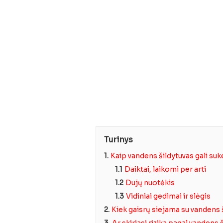
Turinys
1.
Kaip vandens šildytuvas gali suke
1.1
Daiktai, laikomi per arti
1.2
Dujų nuotėkis
1.3
Vidiniai gedimai ir slėgis
2.
Kiek gaisrų siejama su vandens 
3.
Ar skiriasi rizika pagal vandens 