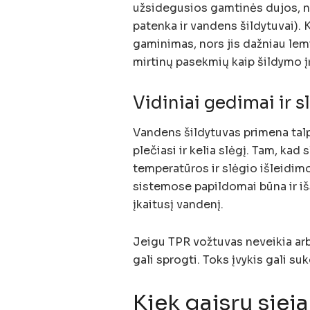
užsidegusios gamtinės dujos, ne
patenka ir vandens šildytuvai). 
gaminimas, nors jis dažniau lem
mirtinų pasekmių kaip šildymo į
Vidiniai gedimai ir s
Vandens šildytuvas primena talpą
plečiasi ir kelia slėgį. Tam, kad
temperatūros ir slėgio išleidim
sistemose papildomai būna ir išs
įkaitusį vandenį.
Jeigu TPR vožtuvas neveikia arb
gali sprogti. Toks įvykis gali suk
Kiek gaisrų sie