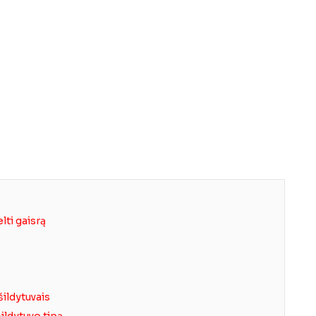
lti gaisrą
šildytuvais
šildytuvo tipą