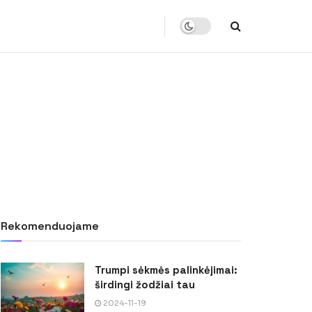
Rekomenduojame
Trumpi sėkmės palinkėjimai:
širdingi žodžiai tau
2024-11-19