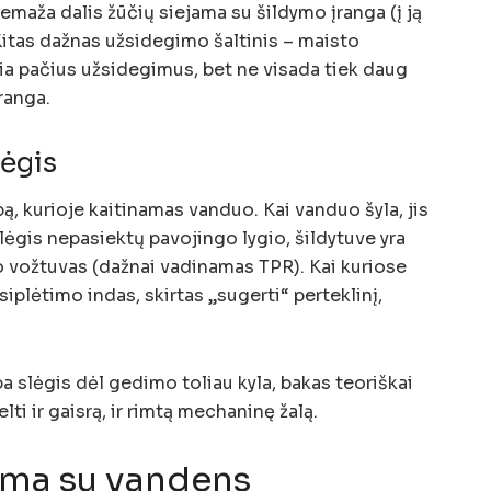
maža dalis žūčių siejama su šildymo įranga (į ją
Kitas dažnas užsidegimo šaltinis – maisto
ia pačius užsidegimus, bet ne visada tiek daug
ranga.
lėgis
, kurioje kaitinamas vanduo. Kai vanduo šyla, jis
 slėgis nepasiektų pavojingo lygio, šildytuve yra
o vožtuvas (dažnai vadinamas TPR). Kai kuriose
iplėtimo indas, skirtas „sugerti“ perteklinį,
a slėgis dėl gedimo toliau kyla, bakas teoriškai
elti ir gaisrą, ir rimtą mechaninę žalą.
jama su vandens