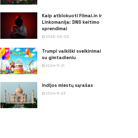
Kaip atblokuoti Filmai.in ir
Linkomanija: DNS keitimo
sprendimai
2026-02-03
Trumpi vaikiški sveikinimai
su gimtadieniu
2024-11-21
Indijos miestų sąrašas
2024-11-23