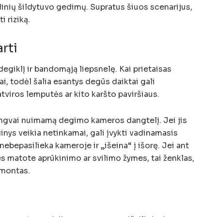
dinių šildytuvo gedimų. Supratus šiuos scenarijus,
 riziką.
arti
degiklį ir bandomąją liepsnelę. Kai prietaisas
iai, todėl šalia esantys degūs daiktai gali
atviros lemputės ar kito karšto paviršiaus.
engvai nuimamą degimo kameros dangtelį. Jei jis
inys veikia netinkamai, gali įvykti vadinamasis
nebepasilieka kameroje ir „išeina“ į išorę. Jei ant
es matote aprūkinimo ar svilimo žymes, tai ženklas,
emontas.