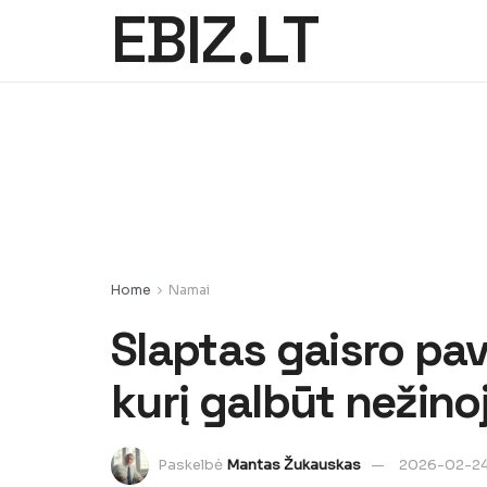
EBIZ.LT
Home
Namai
Slaptas gaisro pav
kurį galbūt nežino
Paskelbė
Mantas Žukauskas
2026-02-2