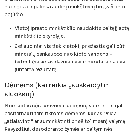
nuosėdas ir palieka audinį minkštesnį be „vaškinio“
pojūčio.
Vietoj įprasto minkštiklio naudokite baltąjį actą
minkštiklio skyrelyje.
Jei audiniai vis tiek kietoki, priežastis gali būti
mineralų sankaupos nuo kieto vandens –
būtent čia actas dažniausiai ir duoda labiausiai
juntamą rezultatą.
Dėmėms (kai reikia „suskaidyti“
sluoksnį)
Nors actas nėra universalus dėmių valiklis, jis gali
pasitarnauti tam tikroms dėmėms, kurias reikia
„atlaisvinti“ ar suminkštinti prieš tolimesnį valymą.
Pavyzdžiui, dezodoranto žymės ar baltyminės