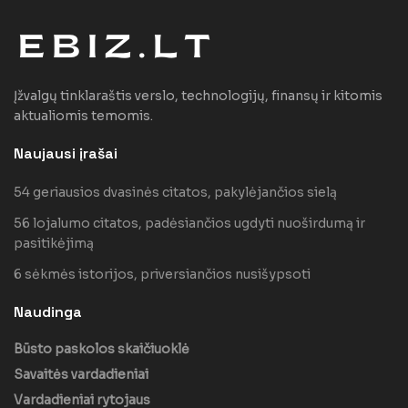
Įžvalgų tinklaraštis verslo, technologijų, finansų ir kitomis
aktualiomis temomis.
Naujausi įrašai
54 geriausios dvasinės citatos, pakylėjančios sielą
56 lojalumo citatos, padėsiančios ugdyti nuoširdumą ir
pasitikėjimą
6 sėkmės istorijos, priversiančios nusišypsoti
Naudinga
Būsto paskolos skaičiuoklė
Savaitės vardadieniai
Vardadieniai rytojaus