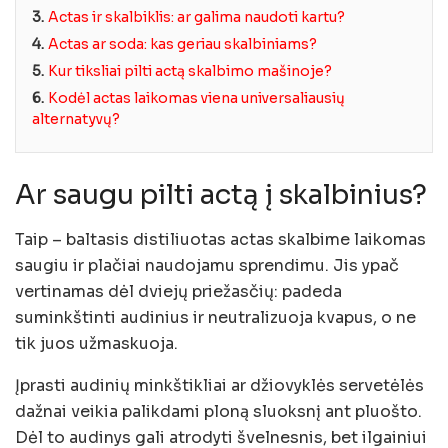
3.
Actas ir skalbiklis: ar galima naudoti kartu?
4.
Actas ar soda: kas geriau skalbiniams?
5.
Kur tiksliai pilti actą skalbimo mašinoje?
6.
Kodėl actas laikomas viena universaliausių
alternatyvų?
Ar saugu pilti actą į skalbinius?
Taip – baltasis distiliuotas actas skalbime laikomas
saugiu ir plačiai naudojamu sprendimu. Jis ypač
vertinamas dėl dviejų priežasčių: padeda
suminkštinti audinius ir neutralizuoja kvapus, o ne
tik juos užmaskuoja.
Įprasti audinių minkštikliai ar džiovyklės servetėlės
dažnai veikia palikdami ploną sluoksnį ant pluošto.
Dėl to audinys gali atrodyti švelnesnis, bet ilgainiui