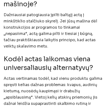
mašinoje?
Dažniausiai patogiausia įpilti baltąjį actą į
minkštiklio stalčiuko skyrelį. Jei jūsų mašina dėl
konstrukcijos ar programos to tinkamai
„nepasiima“, actą galima pilti ir tiesiai į būgną,
tačiau praktiškiausia laikytis principo, kad actas
veiktų skalavimo metu.
Kodėl actas laikomas viena
universaliausių alternatyvų?
Actas vertinamas todėl, kad vienu produktu galima
spręsti kelias dažnas problemas: kvapus, audinių
kietumą, nuosėdų kaupimąsi ir drabužių
„apsiblausimą“. Vietoj kelių atskirų priemonių jis
dažnai leidžia supaprastinti skalbimo rutiną ir