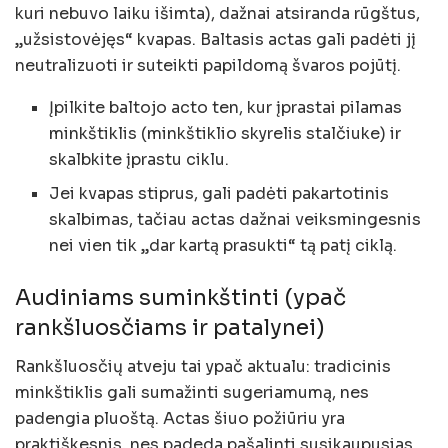
kuri nebuvo laiku išimta), dažnai atsiranda rūgštus,
„užsistovėjęs“ kvapas. Baltasis actas gali padėti jį
neutralizuoti ir suteikti papildomą švaros pojūtį.
Įpilkite baltojo acto ten, kur įprastai pilamas
minkštiklis (minkštiklio skyrelis stalčiuke) ir
skalbkite įprastu ciklu.
Jei kvapas stiprus, gali padėti pakartotinis
skalbimas, tačiau actas dažnai veiksmingesnis
nei vien tik „dar kartą prasukti“ tą patį ciklą.
Audiniams suminkštinti (ypač
rankšluosčiams ir patalynei)
Rankšluosčių atveju tai ypač aktualu: tradicinis
minkštiklis gali sumažinti sugeriamumą, nes
padengia pluoštą. Actas šiuo požiūriu yra
praktiškesnis, nes padeda pašalinti susikaupusias