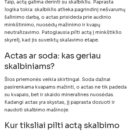
Taip, actą galima derinti su skalbikliu. Paprasta
logika tokia: skalbiklis atlieka pagrindinį nešvarumų
šalinimo darbą, o actas prisideda prie audinio
minkštinimo, nuosėdų mažinimo ir kvapų
neutralizavimo. Patogiausia pilti actą į minkštiklio
skyrelį, kad jis suveiktų skalavimo etape.
Actas ar soda: kas geriau
skalbiniams?
Šios priemonės veikia skirtingai. Soda dažnai
pasirenkama kvapams mažinti, o actas ne tik padeda
su kvapais, bet ir skaido mineralines nuosėdas.
Kadangi actas yra skystas, jį paprasta dozuoti ir
naudoti skalbimo mašinoje.
Kur tiksliai pilti actą skalbimo