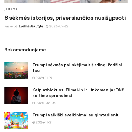
ĮDOMU
6 sėkmės istorijos, priversiančios nusišypsoti
Paskelbė
Evelina Jakutytė
2026-07-29
Rekomenduojame
Trumpi sėkmės palinkėjimai: širdingi žodžiai
tau
2024-11-19
Kaip atblokuoti Filmai.in ir Linkomanija: DNS
keitimo sprendimai
2026-02-03
Trumpi vaikiški sveikinimai su gimtadieniu
2024-11-21