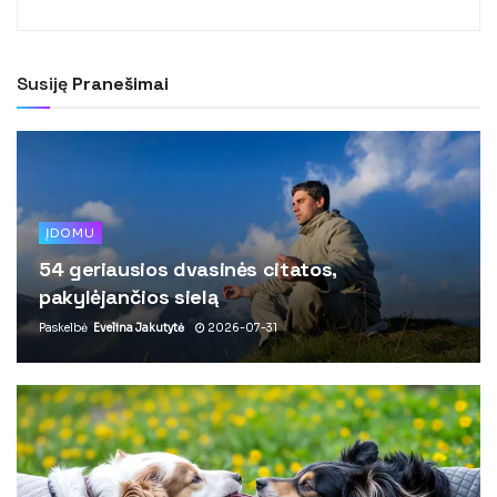
Susiję
Pranešimai
ĮDOMU
54 geriausios dvasinės citatos,
pakylėjančios sielą
Paskelbė
Evelina Jakutytė
2026-07-31