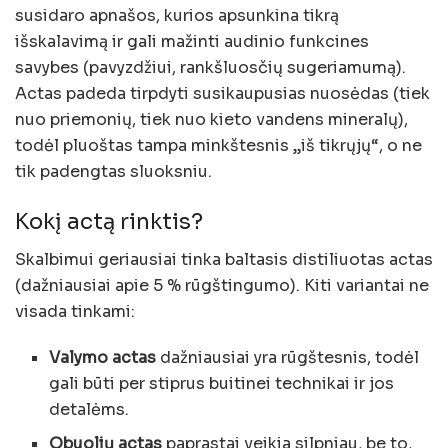
susidaro apnašos, kurios apsunkina tikrą
išskalavimą ir gali mažinti audinio funkcines
savybes (pavyzdžiui, rankšluosčių sugeriamumą).
Actas padeda tirpdyti susikaupusias nuosėdas (tiek
nuo priemonių, tiek nuo kieto vandens mineralų),
todėl pluoštas tampa minkštesnis „iš tikrųjų“, o ne
tik padengtas sluoksniu.
Kokį actą rinktis?
Skalbimui geriausiai tinka baltasis distiliuotas actas
(dažniausiai apie 5 % rūgštingumo). Kiti variantai ne
visada tinkami:
Valymo actas
dažniausiai yra rūgštesnis, todėl
gali būti per stiprus buitinei technikai ir jos
detalėms.
Obuolių actas
paprastai veikia silpniau, be to,