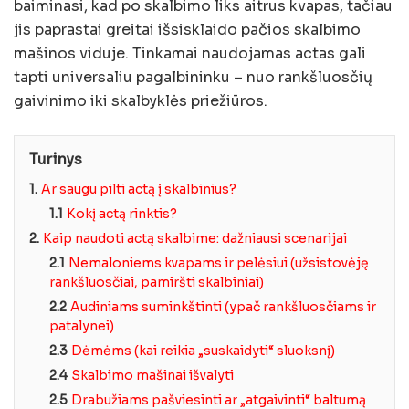
baiminasi, kad po skalbimo liks aitrus kvapas, tačiau
jis paprastai greitai išsisklaido pačios skalbimo
mašinos viduje. Tinkamai naudojamas actas gali
tapti universaliu pagalbininku – nuo rankšluosčių
gaivinimo iki skalbyklės priežiūros.
Turinys
1.
Ar saugu pilti actą į skalbinius?
1.1
Kokį actą rinktis?
2.
Kaip naudoti actą skalbime: dažniausi scenarijai
2.1
Nemaloniems kvapams ir pelėsiui (užsistovėję
rankšluosčiai, pamiršti skalbiniai)
2.2
Audiniams suminkštinti (ypač rankšluosčiams ir
patalynei)
2.3
Dėmėms (kai reikia „suskaidyti“ sluoksnį)
2.4
Skalbimo mašinai išvalyti
2.5
Drabužiams pašviesinti ar „atgaivinti“ baltumą