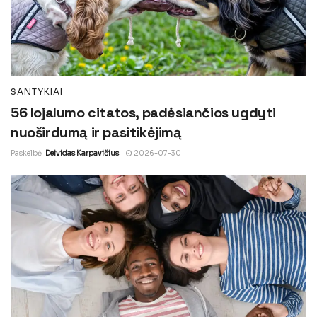
SANTYKIAI
56 lojalumo citatos, padėsiančios ugdyti
nuoširdumą ir pasitikėjimą
Paskelbė
Deividas Karpavičius
2026-07-30