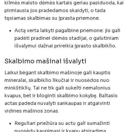
kilmės maisto dėmės kartais geriau pasiduoda, kai
pirmiausia jos pradedamos skaidyti, o tada
tęsiamas skalbimas su įprasta priemone.
Actą verta laikyti pagalbine priemone: jis gali
padėti pradinei dėmės stadijai, o galutiniam
išvalymui dažnai prireikia įprasto skalbiklio.
Skalbimo mašinai išvalyti
Laikui bėgant skalbimo mašinoje gali kauptis
mineralai, skalbiklio likučiai ir nuosėdos nuo
minkštiklių. Tai ne tik gali sukelti nemalonius
kvapus, bet ir bloginti skalbimo kokybę. Baltasis
actas padeda nuvalyti sankaupas ir atgaivinti
vidines mašinos zonas.
Reguliari priežiūra su actu gali sumažinti
nuosėdų kaupimąsi ir kvapų atsiradimą.