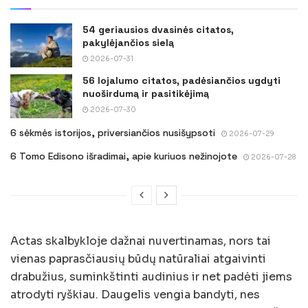
54 geriausios dvasinės citatos,
pakylėjančios sielą
2026-07-31
56 lojalumo citatos, padėsiančios ugdyti
nuoširdumą ir pasitikėjimą
2026-07-30
6 sėkmės istorijos, priversiančios nusišypsoti
2026-07-29
6 Tomo Edisono išradimai, apie kuriuos nežinojote
2026-07-28
Actas skalbykloje dažnai nuvertinamas, nors tai
vienas paprasčiausių būdų natūraliai atgaivinti
drabužius, suminkštinti audinius ir net padėti jiems
atrodyti ryškiau. Daugelis vengia bandyti, nes