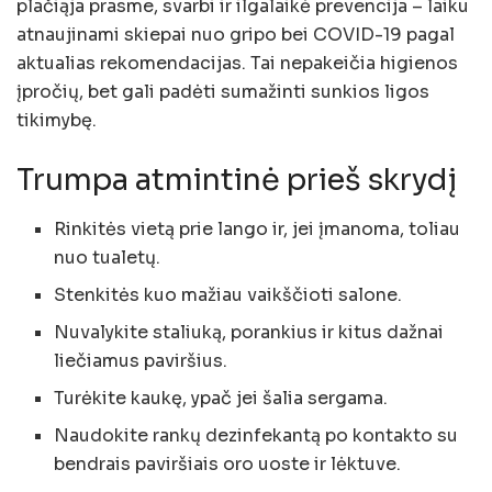
plačiąja prasme, svarbi ir ilgalaikė prevencija – laiku
atnaujinami skiepai nuo gripo bei COVID-19 pagal
aktualias rekomendacijas. Tai nepakeičia higienos
įpročių, bet gali padėti sumažinti sunkios ligos
tikimybę.
Trumpa atmintinė prieš skrydį
Rinkitės vietą prie lango ir, jei įmanoma, toliau
nuo tualetų.
Stenkitės kuo mažiau vaikščioti salone.
Nuvalykite staliuką, porankius ir kitus dažnai
liečiamus paviršius.
Turėkite kaukę, ypač jei šalia sergama.
Naudokite rankų dezinfekantą po kontakto su
bendrais paviršiais oro uoste ir lėktuve.