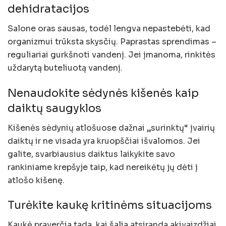
dehidratacijos
Salone oras sausas, todėl lengva nepastebėti, kad
organizmui trūksta skysčių. Paprastas sprendimas –
reguliariai gurkšnoti vandenį. Jei įmanoma, rinkitės
uždarytą buteliuotą vandenį.
Nenaudokite sėdynės kišenės kaip
daiktų saugyklos
Kišenės sėdynių atlošuose dažnai „surinktų“ įvairių
daiktų ir ne visada yra kruopščiai išvalomos. Jei
galite, svarbiausius daiktus laikykite savo
rankiniame krepšyje taip, kad nereikėtų jų dėti į
atlošo kišenę.
Turėkite kaukę kritinėms situacijoms
Kaukė praverčia tada, kai šalia atsiranda akivaizdžiai