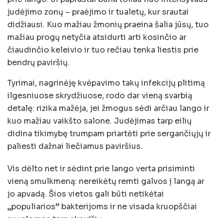
judėjimo zonų – praėjimo ir tualetų, kur srautai
didžiausi. Kuo mažiau žmonių praeina šalia jūsų, tuo
mažiau progų netyčia atsidurti arti kosinčio ar
čiaudinčio keleivio ir tuo rečiau tenka liestis prie
bendrų paviršių.
Tyrimai, nagrinėję kvėpavimo takų infekcijų plitimą
ilgesniuose skrydžiuose, rodo dar vieną svarbią
detalę: rizika mažėja, jei žmogus sėdi arčiau lango ir
kuo mažiau vaikšto salone. Judėjimas tarp eilių
didina tikimybę trumpam priartėti prie sergančiųjų ir
paliesti dažnai liečiamus paviršius.
Vis dėlto net ir sėdint prie lango verta prisiminti
vieną smulkmeną: nereikėtų remti galvos į langą ar
jo apvadą. Šios vietos gali būti netikėtai
„populiarios” bakterijoms ir ne visada kruopščiai