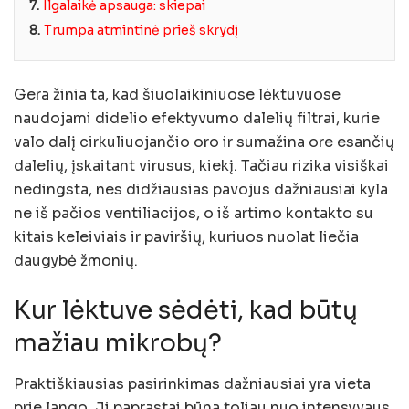
7.
Ilgalaikė apsauga: skiepai
8.
Trumpa atmintinė prieš skrydį
Gera žinia ta, kad šiuolaikiniuose lėktuvuose
naudojami didelio efektyvumo dalelių filtrai, kurie
valo dalį cirkuliuojančio oro ir sumažina ore esančių
dalelių, įskaitant virusus, kiekį. Tačiau rizika visiškai
nedingsta, nes didžiausias pavojus dažniausiai kyla
ne iš pačios ventiliacijos, o iš artimo kontakto su
kitais keleiviais ir paviršių, kuriuos nuolat liečia
daugybė žmonių.
Kur lėktuve sėdėti, kad būtų
mažiau mikrobų?
Praktiškiausias pasirinkimas dažniausiai yra vieta
prie lango. Ji paprastai būna toliau nuo intensyvaus