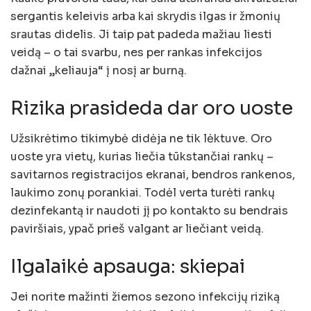
sergantis keleivis arba kai skrydis ilgas ir žmonių
srautas didelis. Ji taip pat padeda mažiau liesti
veidą – o tai svarbu, nes per rankas infekcijos
dažnai „keliauja“ į nosį ar burną.
Rizika prasideda dar oro uoste
Užsikrėtimo tikimybė didėja ne tik lėktuve. Oro
uoste yra vietų, kurias liečia tūkstančiai rankų –
savitarnos registracijos ekranai, bendros rankenos,
laukimo zonų porankiai. Todėl verta turėti rankų
dezinfekantą ir naudoti jį po kontakto su bendrais
paviršiais, ypač prieš valgant ar liečiant veidą.
Ilgalaikė apsauga: skiepai
Jei norite mažinti žiemos sezono infekcijų riziką