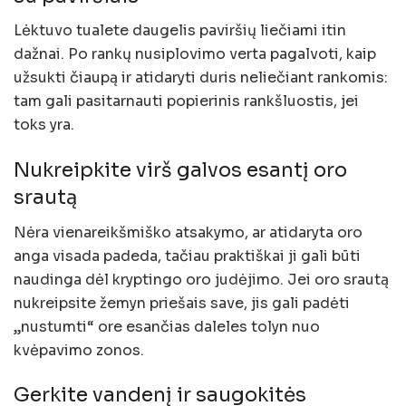
Lėktuvo tualete daugelis paviršių liečiami itin
dažnai. Po rankų nusiplovimo verta pagalvoti, kaip
užsukti čiaupą ir atidaryti duris neliečiant rankomis:
tam gali pasitarnauti popierinis rankšluostis, jei
toks yra.
Nukreipkite virš galvos esantį oro
srautą
Nėra vienareikšmiško atsakymo, ar atidaryta oro
anga visada padeda, tačiau praktiškai ji gali būti
naudinga dėl kryptingo oro judėjimo. Jei oro srautą
nukreipsite žemyn priešais save, jis gali padėti
„nustumti“ ore esančias daleles tolyn nuo
kvėpavimo zonos.
Gerkite vandenį ir saugokitės