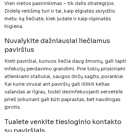
Vien vietos pasirinkimas – tik dalis strategijos.
Didelę reikšmę turi ir tai, kaip elgiatės skrydžio
metu: ką liečiate, kiek judate ir kaip rūpinatės
higiena.
Nuvalykite dažniausiai liečiamus
paviršius
Kieti paviršiai, kuriuos liečia daug žmonių, gali tapti
infekcijų perdavimo grandimi. Prie tokių priskiriami
atlenkiami staliukai, saugos diržų sagtis, porankiai.
Kai kurie virusai ant paviršių gali išlikti kelias
valandas ar ilgiau, todėl dezinfekuojanti servetėlė
prieš įsikuriant gali būti paprastas, bet naudingas
įprotis.
Tualete venkite tiesioginio kontakto
su paviršiais