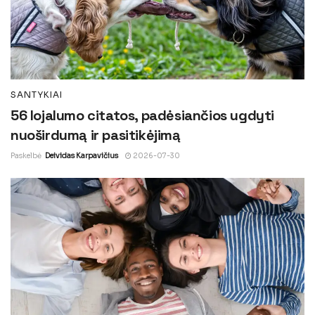
SANTYKIAI
56 lojalumo citatos, padėsiančios ugdyti
nuoširdumą ir pasitikėjimą
Paskelbė
Deividas Karpavičius
2026-07-30