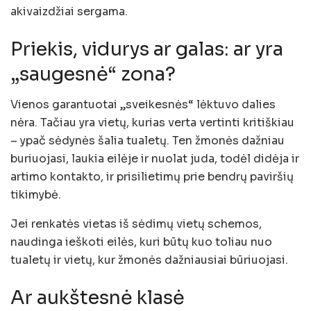
akivaizdžiai sergama.
Priekis, vidurys ar galas: ar yra
„saugesnė“ zona?
Vienos garantuotai „sveikesnės“ lėktuvo dalies
nėra. Tačiau yra vietų, kurias verta vertinti kritiškiau
– ypač sėdynės šalia tualetų. Ten žmonės dažniau
buriuojasi, laukia eilėje ir nuolat juda, todėl didėja ir
artimo kontakto, ir prisilietimų prie bendrų paviršių
tikimybė.
Jei renkatės vietas iš sėdimų vietų schemos,
naudinga ieškoti eilės, kuri būtų kuo toliau nuo
tualetų ir vietų, kur žmonės dažniausiai būriuojasi.
Ar aukštesnė klasė