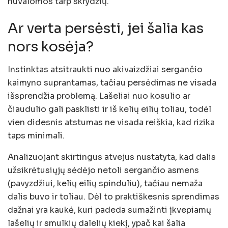
nuvalomos tarp skrydžių.
Ar verta persėsti, jei šalia kas
nors kosėja?
Instinktas atsitraukti nuo akivaizdžiai sergančio
kaimyno suprantamas, tačiau persėdimas ne visada
išsprendžia problemą. Lašeliai nuo kosulio ar
čiaudulio gali pasklisti ir iš kelių eilių toliau, todėl
vien didesnis atstumas ne visada reiškia, kad rizika
taps minimali.
Analizuojant skirtingus atvejus nustatyta, kad dalis
užsikrėtusiųjų sėdėjo netoli sergančio asmens
(pavyzdžiui, kelių eilių spinduliu), tačiau nemaža
dalis buvo ir toliau. Dėl to praktiškesnis sprendimas
dažnai yra kaukė, kuri padeda sumažinti įkvepiamų
lašelių ir smulkių dalelių kiekį, ypač kai šalia