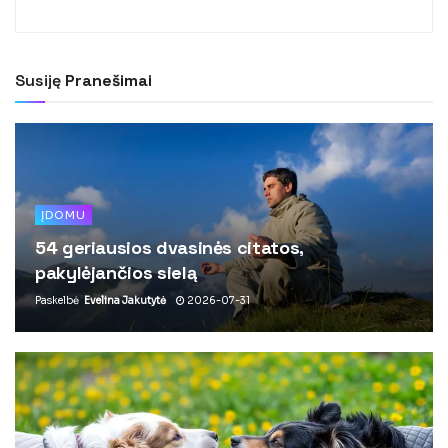
Susiję
Pranešimai
ĮDOMU
54 geriausios dvasinės citatos,
pakylėjančios sielą
Paskelbė
Evelina Jakutytė
2026-07-31