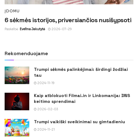
ĮDOMU
6 sėkmės istorijos, priversiančios nusišypsoti
Paskelbė
Evelina Jakutytė
2026-07-29
Rekomenduojame
Trumpi sėkmės palinkėjimai: širdingi žodžiai
tau
2024-11-19
Kaip atblokuoti Filmai.in ir Linkomanija: DNS
keitimo sprendimai
2026-02-03
Trumpi vaikiški sveikinimai su gimtadieniu
2024-11-21