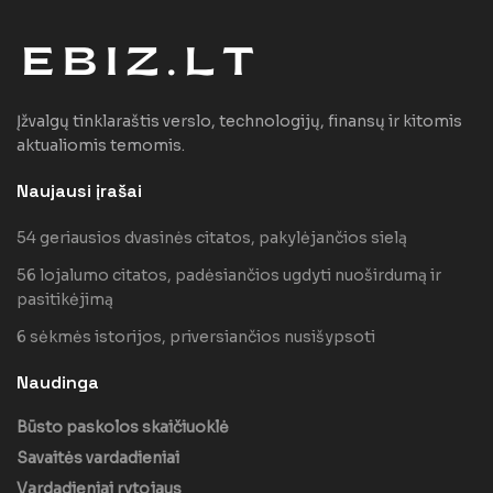
Įžvalgų tinklaraštis verslo, technologijų, finansų ir kitomis
aktualiomis temomis.
Naujausi įrašai
54 geriausios dvasinės citatos, pakylėjančios sielą
56 lojalumo citatos, padėsiančios ugdyti nuoširdumą ir
pasitikėjimą
6 sėkmės istorijos, priversiančios nusišypsoti
Naudinga
Būsto paskolos skaičiuoklė
Savaitės vardadieniai
Vardadieniai rytojaus