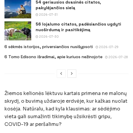
54 geriausios dvasinės citatos,
pakylėjančios sielą
2026-07-31
56 lojalumo citatos, padėsiančios ugdyti
nuoširdumą ir pasitikėjimą
2026-07-30
6 sėkmės istorijos, priversiančios nusišypsoti
2026-07-29
6 Tomo Edisono išradimai, apie kuriuos nežinojote
2026-07-28
Žiemos kelionės lėktuvu kartais primena ne malonų
skrydį, o buvimą uždaroje erdvėje, kur kažkas nuolat
kosėja. Natūralu, kad kyla klausimas: ar sėdėjimo
vieta gali sumažinti tikimybę užsikrėsti gripu,
COVID-19 ar peršalimu?