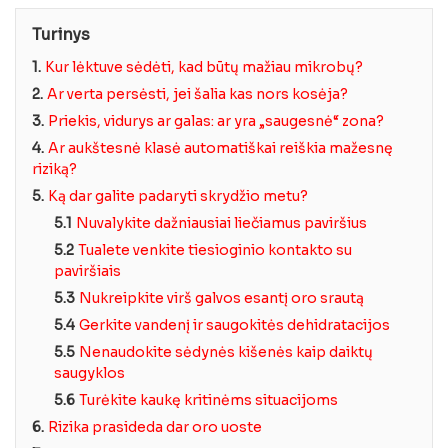
Turinys
1.
Kur lėktuve sėdėti, kad būtų mažiau mikrobų?
2.
Ar verta persėsti, jei šalia kas nors kosėja?
3.
Priekis, vidurys ar galas: ar yra „saugesnė“ zona?
4.
Ar aukštesnė klasė automatiškai reiškia mažesnę
riziką?
5.
Ką dar galite padaryti skrydžio metu?
5.1
Nuvalykite dažniausiai liečiamus paviršius
5.2
Tualete venkite tiesioginio kontakto su
paviršiais
5.3
Nukreipkite virš galvos esantį oro srautą
5.4
Gerkite vandenį ir saugokitės dehidratacijos
5.5
Nenaudokite sėdynės kišenės kaip daiktų
saugyklos
5.6
Turėkite kaukę kritinėms situacijoms
6.
Rizika prasideda dar oro uoste