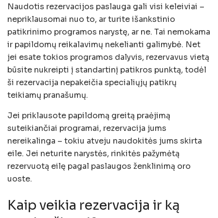
Naudotis rezervacijos paslauga gali visi keleiviai –
nepriklausomai nuo to, ar turite išankstinio
patikrinimo programos narystę, ar ne. Tai nemokama
ir papildomų reikalavimų nekelianti galimybė. Net
jei esate tokios programos dalyvis, rezervavus vietą
būsite nukreipti į standartinį patikros punktą, todėl
ši rezervacija nepakeičia specialiųjų patikrų
teikiamų pranašumų.
Jei priklausote papildomą greitą praėjimą
suteikiančiai programai, rezervacija jums
nereikalinga – tokiu atveju naudokitės jums skirta
eile. Jei neturite narystės, rinkitės pažymėtą
rezervuotą eilę pagal paslaugos ženklinimą oro
uoste.
Kaip veikia rezervacija ir ką