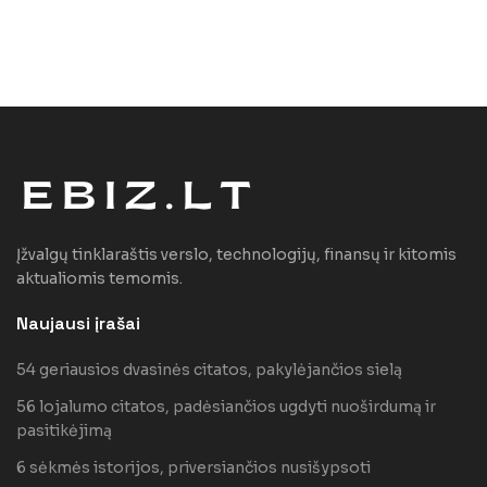
Įžvalgų tinklaraštis verslo, technologijų, finansų ir kitomis
aktualiomis temomis.
Naujausi įrašai
54 geriausios dvasinės citatos, pakylėjančios sielą
56 lojalumo citatos, padėsiančios ugdyti nuoširdumą ir
pasitikėjimą
6 sėkmės istorijos, priversiančios nusišypsoti