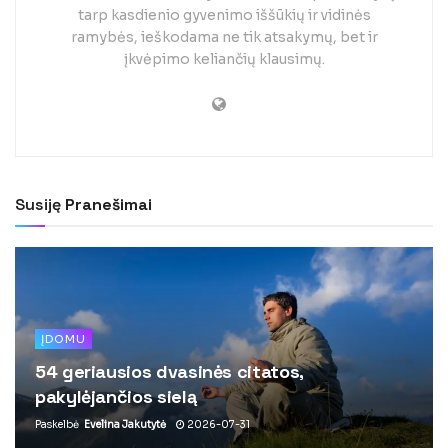
tarp kasdienio gyvenimo iššūkių ir vidinės
ramybės, ieškodama ne tik atsakymų, bet ir
įkvėpimo keliančių klausimų.
Susiję
Pranešimai
ĮDOMU
54 geriausios dvasinės citatos,
pakylėjančios sielą
Paskelbė
Evelina Jakutytė
2026-07-31