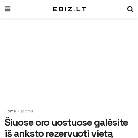
Home
Įdomu
Šiuose oro uostuose galėsite
iš anksto rezervuoti vietą