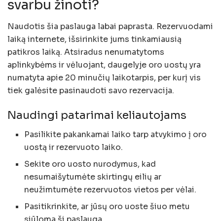
svarbu žinoti?
Naudotis šia paslauga labai paprasta. Rezervuodami
laiką internete, išsirinkite jums tinkamiausią
patikros laiką. Atsiradus nenumatytoms
aplinkybėms ir vėluojant, daugelyje oro uostų yra
numatyta apie 20 minučių laikotarpis, per kurį vis
tiek galėsite pasinaudoti savo rezervacija.
Naudingi patarimai keliautojams
Pasilikite pakankamai laiko tarp atvykimo į oro
uostą ir rezervuoto laiko.
Sekite oro uosto nurodymus, kad
nesumaišytumėte skirtingų eilių ar
neužimtumėte rezervuotos vietos per vėlai.
Pasitikrinkite, ar jūsų oro uoste šiuo metu
siūloma ši paslauga.