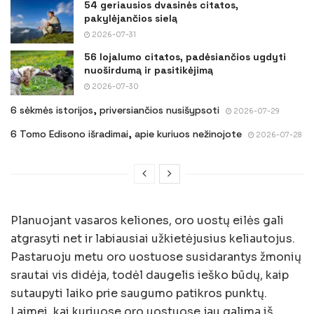
54 geriausios dvasinės citatos,
pakylėjančios sielą
2026-07-31
56 lojalumo citatos, padėsiančios ugdyti
nuoširdumą ir pasitikėjimą
2026-07-30
6 sėkmės istorijos, priversiančios nusišypsoti
2026-07-29
6 Tomo Edisono išradimai, apie kuriuos nežinojote
2026-07-28
Planuojant vasaros keliones, oro uostų eilės gali
atgrasyti net ir labiausiai užkietėjusius keliautojus.
Pastaruoju metu oro uostuose susidarantys žmonių
srautai vis didėja, todėl daugelis ieško būdų, kaip
sutaupyti laiko prie saugumo patikros punktų.
Laimei, kai kuriuose oro uostuose jau galima iš