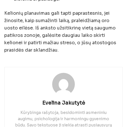
Kelionių planavimas gali tapti paprastesnis, jei
žinosite, kaip sumažinti laiką, praleidžiamą oro
uosto eilėse. Iš anksto užsitikrinę vietą saugumo
patikros zonoje, galėsite daugiau laiko skirti
kelionei ir patirti mažiau streso, o jūsų atostogos
prasidės dar sklandžiau.
Evelina Jakutytė
Kūrybinga rašytoja, besidominti asmeniniu
augimu, psichologija ir harmoningu gyvenimo
būdu. Savo tekstuose ji siekia atrasti pusiausvyrą