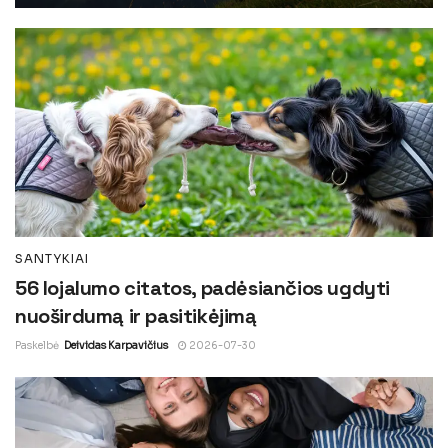
SANTYKIAI
56 lojalumo citatos, padėsiančios ugdyti
nuoširdumą ir pasitikėjimą
Paskelbė
Deividas Karpavičius
2026-07-30