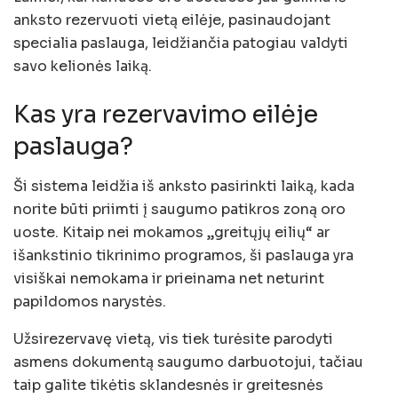
anksto rezervuoti vietą eilėje, pasinaudojant
specialia paslauga, leidžiančia patogiau valdyti
savo kelionės laiką.
Kas yra rezervavimo eilėje
paslauga?
Ši sistema leidžia iš anksto pasirinkti laiką, kada
norite būti priimti į saugumo patikros zoną oro
uoste. Kitaip nei mokamos „greitųjų eilių“ ar
išankstinio tikrinimo programos, ši paslauga yra
visiškai nemokama ir prieinama net neturint
papildomos narystės.
Užsirezervavę vietą, vis tiek turėsite parodyti
asmens dokumentą saugumo darbuotojui, tačiau
taip galite tikėtis sklandesnės ir greitesnės