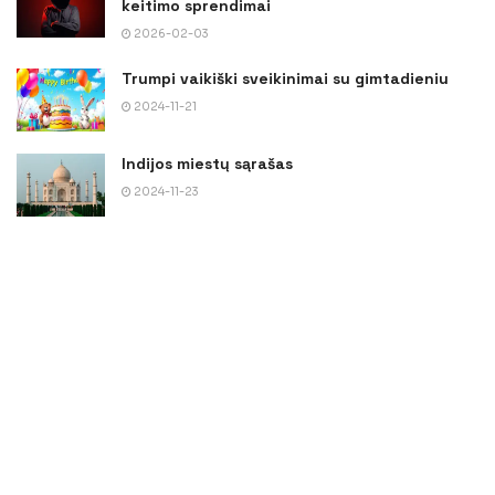
keitimo sprendimai
2026-02-03
Trumpi vaikiški sveikinimai su gimtadieniu
2024-11-21
Indijos miestų sąrašas
2024-11-23