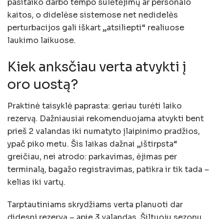
pasitaiko darbo tempo sulėtėjimų ar personalo
kaitos, o didelėse sistemose net nedidelės
perturbacijos gali iškart „atsiliepti“ realiuose
laukimo laikuose.
Kiek anksčiau verta atvykti į
oro uostą?
Praktinė taisyklė paprasta: geriau turėti laiko
rezervą. Dažniausiai rekomenduojama atvykti bent
prieš 2 valandas iki numatyto įlaipinimo pradžios,
ypač piko metu. Šis laikas dažnai „ištirpsta“
greičiau, nei atrodo: parkavimas, ėjimas per
terminalą, bagažo registravimas, patikra ir tik tada –
kelias iki vartų.
Tarptautiniams skrydžiams verta planuoti dar
didesnį rezervą – apie 3 valandas. Šiltuoju sezonu