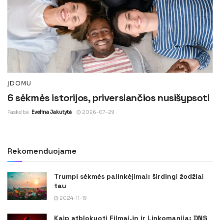
ĮDOMU
6 sėkmės istorijos, priversiančios nusišypsoti
Paskelbė
Evelina Jakutytė
2026-07-29
Rekomenduojame
Trumpi sėkmės palinkėjimai: širdingi žodžiai
tau
2024-11-19
Kaip atblokuoti Filmai.in ir Linkomanija: DNS