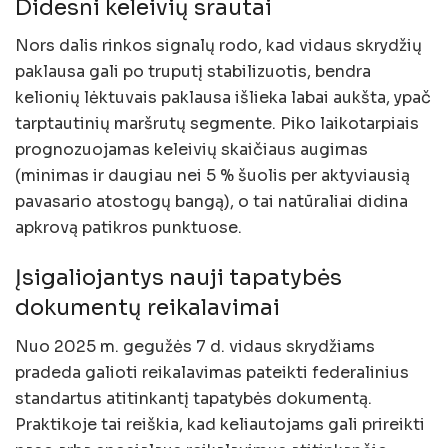
Didesni keleivių srautai
Nors dalis rinkos signalų rodo, kad vidaus skrydžių
paklausa gali po truputį stabilizuotis, bendra
kelionių lėktuvais paklausa išlieka labai aukšta, ypač
tarptautinių maršrutų segmente. Piko laikotarpiais
prognozuojamas keleivių skaičiaus augimas
(minimas ir daugiau nei 5 % šuolis per aktyviausią
pavasario atostogų bangą), o tai natūraliai didina
apkrovą patikros punktuose.
Įsigaliojantys nauji tapatybės
dokumentų reikalavimai
Nuo 2025 m. gegužės 7 d. vidaus skrydžiams
pradeda galioti reikalavimas pateikti federalinius
standartus atitinkantį tapatybės dokumentą.
Praktikoje tai reiškia, kad keliautojams gali prireikti