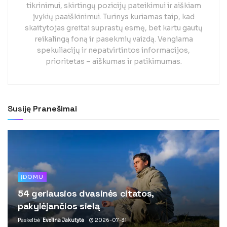
tikrinimui, skirtingų pozicijų pateikimui ir aiškiam
įvykių paaiškinimui. Turinys kuriamas taip, kad
skaitytojas greitai suprastų esmę, bet kartu gautų
reikalingą foną ir pasekmių vaizdą. Vengiama
spekuliacijų ir nepatvirtintos informacijos,
prioritetas – aiškumas ir patikimumas.
Susiję
Pranešimai
ĮDOMU
54 geriausios dvasinės citatos,
pakylėjančios sielą
Paskelbė
Evelina Jakutytė
2026-07-31