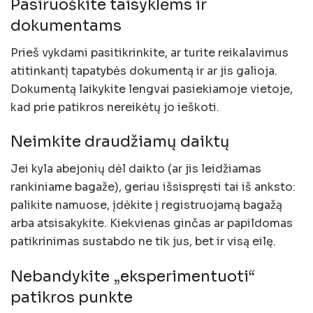
Pasiruoškite taisyklėms ir
dokumentams
Prieš vykdami pasitikrinkite, ar turite reikalavimus
atitinkantį tapatybės dokumentą ir ar jis galioja.
Dokumentą laikykite lengvai pasiekiamoje vietoje,
kad prie patikros nereikėtų jo ieškoti.
Neimkite draudžiamų daiktų
Jei kyla abejonių dėl daikto (ar jis leidžiamas
rankiniame bagaže), geriau išsispręsti tai iš anksto:
palikite namuose, įdėkite į registruojamą bagažą
arba atsisakykite. Kiekvienas ginčas ar papildomas
patikrinimas sustabdo ne tik jus, bet ir visą eilę.
Nebandykite „eksperimentuoti“
patikros punkte