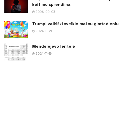
keitimo sprendimai
2026-02-03
Trumpi vaikiški sveikinimai su gimtadieniu
2024-11-21
Mendelejevo lentelė
2024-11-19