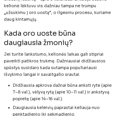
kelionė lėktuvu vis dažniau tampa ne trumpu
„užsukimu į oro uostą“, o ilgesniu procesu, kuriame
daug kintamųjų.
Kada oro uoste būna
daugiausia žmonių?
Jei turite lankstumo, kelionės laikas gali stipriai
paveikti patikros trukmę. Dažniausiai didžiausios
spūstys susidaro kada sutampa populiariausi
išvykimo langai ir savaitgalio srautai.
Didžiausia apkrova dažnai būna anksti ryte (apie
7–8 val.), vėlyvą rytą (apie 10–11 val.) ir ankstyvą
popietę (apie 14–16 val.).
Daugiausia keleivių paprastai keliauja nuo
penktadienio iki sekmadienio.