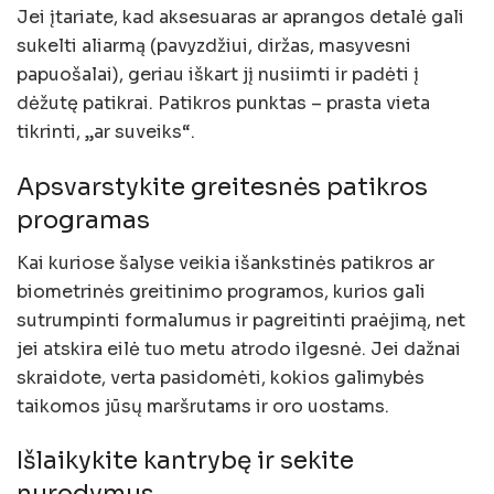
Jei įtariate, kad aksesuaras ar aprangos detalė gali
sukelti aliarmą (pavyzdžiui, diržas, masyvesni
papuošalai), geriau iškart jį nusiimti ir padėti į
dėžutę patikrai. Patikros punktas – prasta vieta
tikrinti, „ar suveiks“.
Apsvarstykite greitesnės patikros
programas
Kai kuriose šalyse veikia išankstinės patikros ar
biometrinės greitinimo programos, kurios gali
sutrumpinti formalumus ir pagreitinti praėjimą, net
jei atskira eilė tuo metu atrodo ilgesnė. Jei dažnai
skraidote, verta pasidomėti, kokios galimybės
taikomos jūsų maršrutams ir oro uostams.
Išlaikykite kantrybę ir sekite
nurodymus