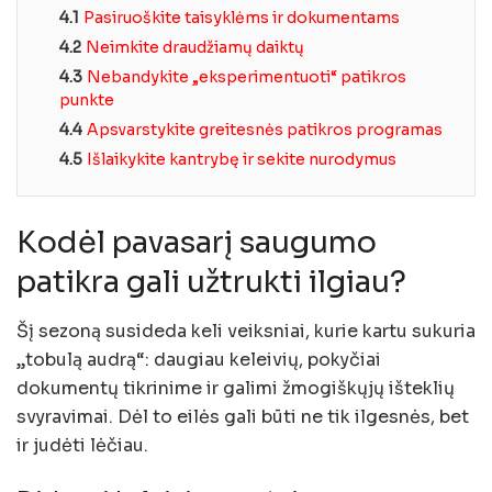
4.1
Pasiruoškite taisyklėms ir dokumentams
4.2
Neimkite draudžiamų daiktų
4.3
Nebandykite „eksperimentuoti“ patikros
punkte
4.4
Apsvarstykite greitesnės patikros programas
4.5
Išlaikykite kantrybę ir sekite nurodymus
Kodėl pavasarį saugumo
patikra gali užtrukti ilgiau?
Šį sezoną susideda keli veiksniai, kurie kartu sukuria
„tobulą audrą“: daugiau keleivių, pokyčiai
dokumentų tikrinime ir galimi žmogiškųjų išteklių
svyravimai. Dėl to eilės gali būti ne tik ilgesnės, bet
ir judėti lėčiau.