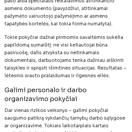
paso arba specialaus reikalavimus atitinkančio
asmens dokumento (pavyzdžiui, atitinkamai
pažymėto vairuotojo pažymėjimo ar asmens
tapatybės kortelės, kai tokia forma numatyta).
Tokie pokyčiai dažnai pirmomis savaitėmis sukelia
papildomą sumaištį: ne visi keliautojai būna
pasiruošę, dalis atvyksta su netinkamais
dokumentais, darbuotojams tenka dažniau aiškinti
taisykles ir spręsti išimtines situacijas. Rezultatas –
lėtesnis srauto pralaidumas ir ilgesnės eilės.
Galimi personalo ir darbo
organizavimo pokyčiai
Dar vienas rizikos veiksnys – galimi pokyčiai
saugumo patikrą vykdančių tarnybų darbo sąlygose
ar organizavime. Tokiais laikotarpiais kartais