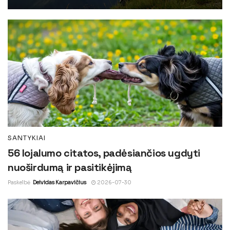
SANTYKIAI
56 lojalumo citatos, padėsiančios ugdyti
nuoširdumą ir pasitikėjimą
Paskelbė
Deividas Karpavičius
2026-07-30