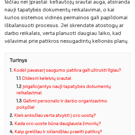
lėčiau nei įprastai: keliautojų srautai auga, atsiranda
nauji tapatybės dokumentų reikalavimai, o kai
kurios sistemos vidinės permainos gali papildomai
išbalansuoti procesus. Jei skrendate atostogų ar
darbo reikalais, verta planuoti daugiau laiko, kad
vėlavimai prie patikros nesugadintų kelionės planų.
Turinys
1.
Kodėl pavasarį saugumo patikra gali užtrukti ilgiau?
1.1
Didesni keleivių srautai
1.2
Įsigaliojantys nauji tapatybės dokumentų
reikalavimai
1.3
Galimi personalo ir darbo organizavimo
pokyčiai
2.
Kiek anksčiau verta atvykti į oro uostą?
3.
Kada oro uoste būna daugiausia žmonių?
4.
Kaip greičiau ir sklandžiau praeiti patikrą?