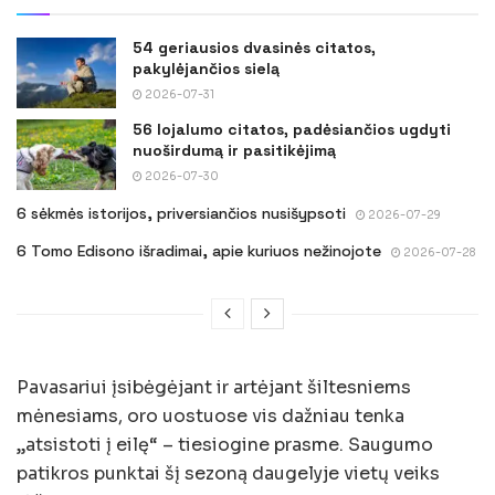
54 geriausios dvasinės citatos,
pakylėjančios sielą
2026-07-31
56 lojalumo citatos, padėsiančios ugdyti
nuoširdumą ir pasitikėjimą
2026-07-30
6 sėkmės istorijos, priversiančios nusišypsoti
2026-07-29
6 Tomo Edisono išradimai, apie kuriuos nežinojote
2026-07-28
Pavasariui įsibėgėjant ir artėjant šiltesniems
mėnesiams, oro uostuose vis dažniau tenka
„atsistoti į eilę“ – tiesiogine prasme. Saugumo
patikros punktai šį sezoną daugelyje vietų veiks