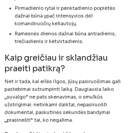
Pirmadienio rytai ir penktadienio popietės
dažnai būna ypač intensyvios dėl
komandiruočių keliautojų.
Ramesnės dienos dažnai būna antradienis,
trečiadienis ir ketvirtadienis.
Kaip greičiau ir sklandžiau
praeiti patikrą?
Net ir tada, kai eilės ilgos, jūsų pasiruošimas gali
pastebimai sutrumpinti laiką. Daugiausia laiko
„suvalgo“ ne pats skenavimas, o smulkūs
užstrigimai: netinkami daiktai, nepasiruošti
dokumentai, paskutinės sekundės bandymai
„prasinešti“ tai, ko negalima.