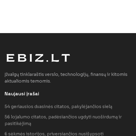
Įžvalgų tinklaraštis verslo, technologijų, finansų ir kitomis
aktualiomis temomis.
Naujausi įrašai
54 geriausios dvasinės citatos, pakylėjančios sielą
56 lojalumo citatos, padėsiančios ugdyti nuoširdumą ir
pasitikėjimą
6 sėkmės istorijos, priversiančios nusišypsoti