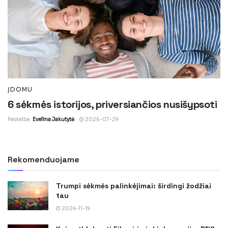
ĮDOMU
6 sėkmės istorijos, priversiančios nusišypsoti
Paskelbė
Evelina Jakutytė
2026-07-29
Rekomenduojame
Trumpi sėkmės palinkėjimai: širdingi žodžiai
tau
2024-11-19