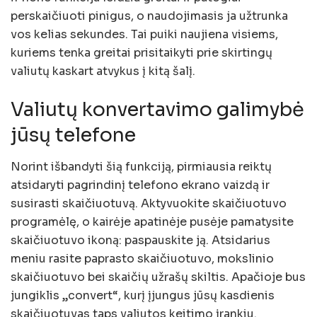
perskaičiuoti pinigus, o naudojimasis ja užtrunka
vos kelias sekundes. Tai puiki naujiena visiems,
kuriems tenka greitai prisitaikyti prie skirtingų
valiutų kaskart atvykus į kitą šalį.
Valiutų konvertavimo galimybė
jūsų telefone
Norint išbandyti šią funkciją, pirmiausia reiktų
atsidaryti pagrindinį telefono ekrano vaizdą ir
susirasti skaičiuotuvą. Aktyvuokite skaičiuotuvo
programėlę, o kairėje apatinėje pusėje pamatysite
skaičiuotuvo ikoną: paspauskite ją. Atsidarius
meniu rasite paprasto skaičiuotuvo, mokslinio
skaičiuotuvo bei skaičių užrašų skiltis. Apačioje bus
jungiklis „convert“, kurį įjungus jūsų kasdienis
skaičiuotuvas taps valiutos keitimo įrankiu.