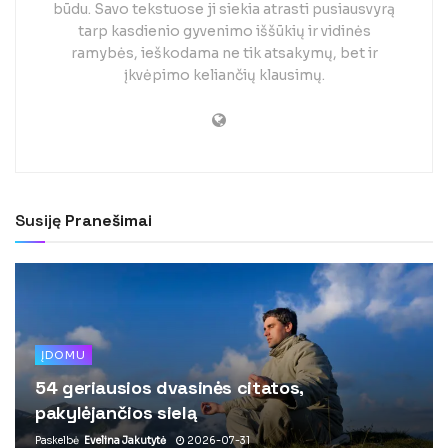
būdu. Savo tekstuose ji siekia atrasti pusiausvyrą
tarp kasdienio gyvenimo iššūkių ir vidinės
ramybės, ieškodama ne tik atsakymų, bet ir
įkvėpimo keliančių klausimų.
Susiję
Pranešimai
ĮDOMU
54 geriausios dvasinės citatos,
pakylėjančios sielą
Paskelbė
Evelina Jakutytė
2026-07-31