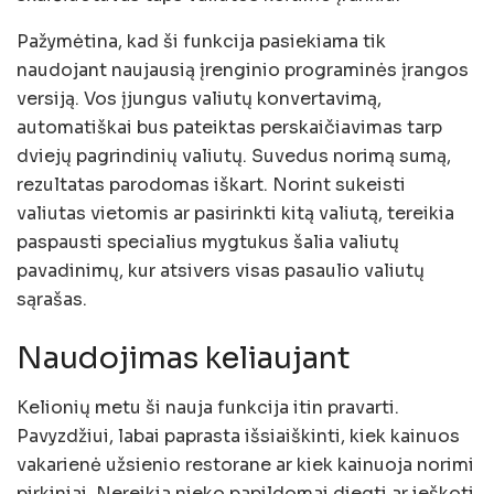
Pažymėtina, kad ši funkcija pasiekiama tik
naudojant naujausią įrenginio programinės įrangos
versiją. Vos įjungus valiutų konvertavimą,
automatiškai bus pateiktas perskaičiavimas tarp
dviejų pagrindinių valiutų. Suvedus norimą sumą,
rezultatas parodomas iškart. Norint sukeisti
valiutas vietomis ar pasirinkti kitą valiutą, tereikia
paspausti specialius mygtukus šalia valiutų
pavadinimų, kur atsivers visas pasaulio valiutų
sąrašas.
Naudojimas keliaujant
Kelionių metu ši nauja funkcija itin pravarti.
Pavyzdžiui, labai paprasta išsiaiškinti, kiek kainuos
vakarienė užsienio restorane ar kiek kainuoja norimi
pirkiniai. Nereikia nieko papildomai diegti ar ieškoti