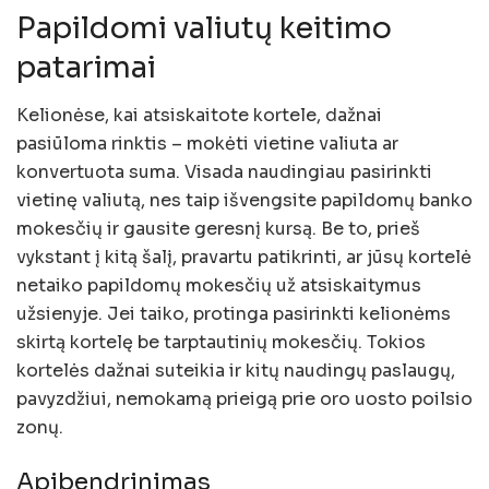
Papildomi valiutų keitimo
patarimai
Kelionėse, kai atsiskaitote kortele, dažnai
pasiūloma rinktis – mokėti vietine valiuta ar
konvertuota suma. Visada naudingiau pasirinkti
vietinę valiutą, nes taip išvengsite papildomų banko
mokesčių ir gausite geresnį kursą. Be to, prieš
vykstant į kitą šalį, pravartu patikrinti, ar jūsų kortelė
netaiko papildomų mokesčių už atsiskaitymus
užsienyje. Jei taiko, protinga pasirinkti kelionėms
skirtą kortelę be tarptautinių mokesčių. Tokios
kortelės dažnai suteikia ir kitų naudingų paslaugų,
pavyzdžiui, nemokamą prieigą prie oro uosto poilsio
zonų.
Apibendrinimas