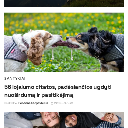
SANTYKIAI
56 lojalumo citatos, padėsiančios ugdyti
nuoširdumą ir pasitikėjimą
Paskelbė
Deividas Karpavičius
2026-07-30