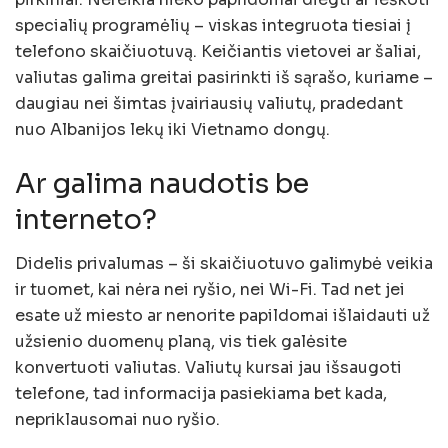
specialių programėlių – viskas integruota tiesiai į
telefono skaičiuotuvą. Keičiantis vietovei ar šaliai,
valiutas galima greitai pasirinkti iš sąrašo, kuriame –
daugiau nei šimtas įvairiausių valiutų, pradedant
nuo Albanijos lekų iki Vietnamo dongų.
Ar galima naudotis be
interneto?
Didelis privalumas – ši skaičiuotuvo galimybė veikia
ir tuomet, kai nėra nei ryšio, nei Wi-Fi. Tad net jei
esate už miesto ar nenorite papildomai išlaidauti už
užsienio duomenų planą, vis tiek galėsite
konvertuoti valiutas. Valiutų kursai jau išsaugoti
telefone, tad informacija pasiekiama bet kada,
nepriklausomai nuo ryšio.