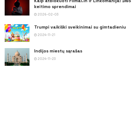
Kaip atblokuoti Filmai.in ir Linkomanija: DNS
keitimo sprendimai
2026-02-03
Trumpi vaikiški sveikinimai su gimtadieniu
2024-11-21
Indijos miestų sąrašas
2024-11-23