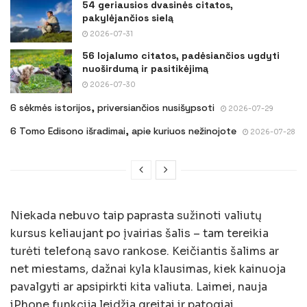
54 geriausios dvasinės citatos,
pakylėjančios sielą
2026-07-31
56 lojalumo citatos, padėsiančios ugdyti
nuoširdumą ir pasitikėjimą
2026-07-30
6 sėkmės istorijos, priversiančios nusišypsoti
2026-07-29
6 Tomo Edisono išradimai, apie kuriuos nežinojote
2026-07-28
Niekada nebuvo taip paprasta sužinoti valiutų
kursus keliaujant po įvairias šalis – tam tereikia
turėti telefoną savo rankose. Keičiantis šalims ar
net miestams, dažnai kyla klausimas, kiek kainuoja
pavalgyti ar apsipirkti kita valiuta. Laimei, nauja
iPhone funkcija leidžia greitai ir patogiai