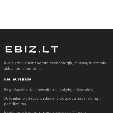
Įžvalgų tinklaraštis verslo, technologijų, finansų ir kitomis
aktualiomis temomis.
Naujausi įrašai
54 geriausios dvasinės citatos, pakylėjančios sielą
56 lojalumo citatos, padėsiančios ugdyti nuoširdumą ir
pasitikėjimą
6 sėkmės istorijos, priversiančios nusišypsoti