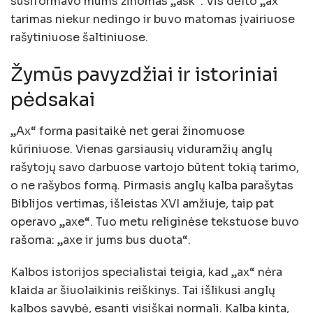
susiformavo mums žinomas „ask“. Vis dėlto „ax“
tarimas niekur nedingo ir buvo matomas įvairiuose
rašytiniuose šaltiniuose.
Žymūs pavyzdžiai ir istoriniai
pėdsakai
„Ax“ forma pasitaikė net gerai žinomuose
kūriniuose. Vienas garsiausių viduramžių anglų
rašytojų savo darbuose vartojo būtent tokią tarimo,
o ne rašybos formą. Pirmasis anglų kalba parašytas
Biblijos vertimas, išleistas XVI amžiuje, taip pat
operavo „axe“. Tuo metu religinėse tekstuose buvo
rašoma: „axe ir jums bus duota“.
Kalbos istorijos specialistai teigia, kad „ax“ nėra
klaida ar šiuolaikinis reiškinys. Tai išlikusi anglų
kalbos savybė, esanti visiškai normali. Kalba kinta,