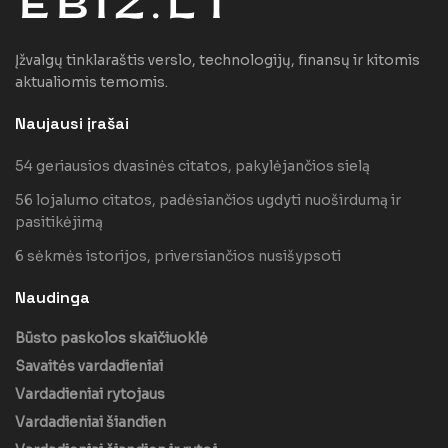
Įžvalgų tinklaraštis verslo, technologijų, finansų ir kitomis
aktualiomis temomis.
Naujausi įrašai
54 geriausios dvasinės citatos, pakylėjančios sielą
56 lojalumo citatos, padėsiančios ugdyti nuoširdumą ir
pasitikėjimą
6 sėkmės istorijos, priversiančios nusišypsoti
Naudinga
Būsto paskolos skaičiuoklė
Savaitės vardadieniai
Vardadieniai rytojaus
Vardadieniai šiandien