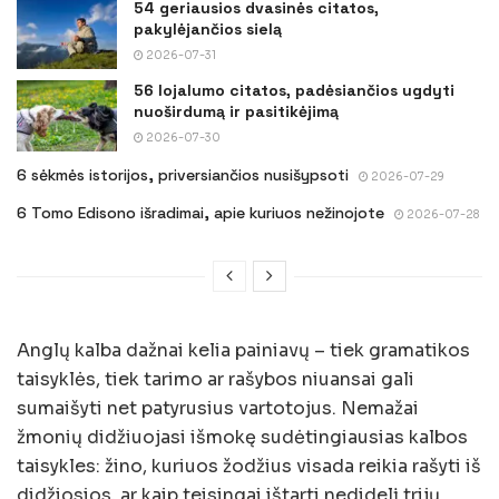
54 geriausios dvasinės citatos,
pakylėjančios sielą
2026-07-31
56 lojalumo citatos, padėsiančios ugdyti
nuoširdumą ir pasitikėjimą
2026-07-30
6 sėkmės istorijos, priversiančios nusišypsoti
2026-07-29
6 Tomo Edisono išradimai, apie kuriuos nežinojote
2026-07-28
Anglų kalba dažnai kelia painiavų – tiek gramatikos
taisyklės, tiek tarimo ar rašybos niuansai gali
sumaišyti net patyrusius vartotojus. Nemažai
žmonių didžiuojasi išmokę sudėtingiausias kalbos
taisykles: žino, kuriuos žodžius visada reikia rašyti iš
didžiosios, ar kaip teisingai ištarti nedidelį trijų