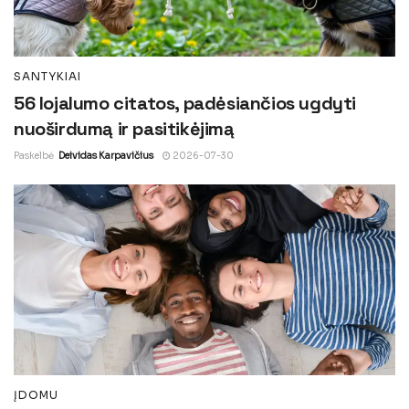
SANTYKIAI
56 lojalumo citatos, padėsiančios ugdyti
nuoširdumą ir pasitikėjimą
Paskelbė
Deividas Karpavičius
2026-07-30
ĮDOMU