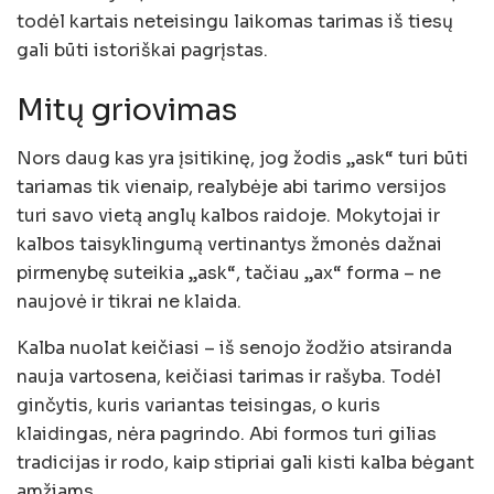
todėl kartais neteisingu laikomas tarimas iš tiesų
gali būti istoriškai pagrįstas.
Mitų griovimas
Nors daug kas yra įsitikinę, jog žodis „ask“ turi būti
tariamas tik vienaip, realybėje abi tarimo versijos
turi savo vietą anglų kalbos raidoje. Mokytojai ir
kalbos taisyklingumą vertinantys žmonės dažnai
pirmenybę suteikia „ask“, tačiau „ax“ forma – ne
naujovė ir tikrai ne klaida.
Kalba nuolat keičiasi – iš senojo žodžio atsiranda
nauja vartosena, keičiasi tarimas ir rašyba. Todėl
ginčytis, kuris variantas teisingas, o kuris
klaidingas, nėra pagrindo. Abi formos turi gilias
tradicijas ir rodo, kaip stipriai gali kisti kalba bėgant
amžiams.