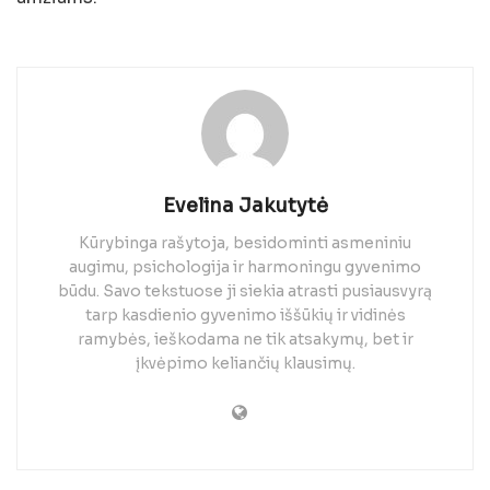
Evelina Jakutytė
Kūrybinga rašytoja, besidominti asmeniniu
augimu, psichologija ir harmoningu gyvenimo
būdu. Savo tekstuose ji siekia atrasti pusiausvyrą
tarp kasdienio gyvenimo iššūkių ir vidinės
ramybės, ieškodama ne tik atsakymų, bet ir
įkvėpimo keliančių klausimų.