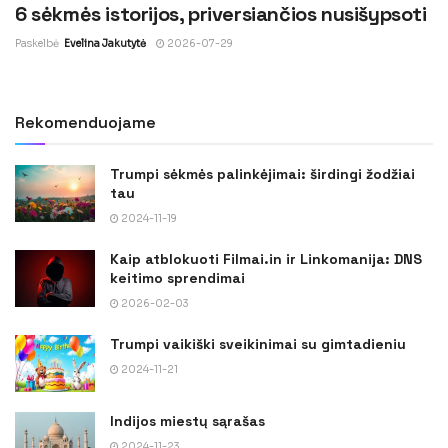
6 sėkmės istorijos, priversiančios nusišypsoti
Paskelbė
Evelina Jakutytė
2026-07-29
Rekomenduojame
Trumpi sėkmės palinkėjimai: širdingi žodžiai
tau
2024-11-19
Kaip atblokuoti Filmai.in ir Linkomanija: DNS
keitimo sprendimai
2026-02-03
Trumpi vaikiški sveikinimai su gimtadieniu
2024-11-21
Indijos miestų sąrašas
2024-11-23