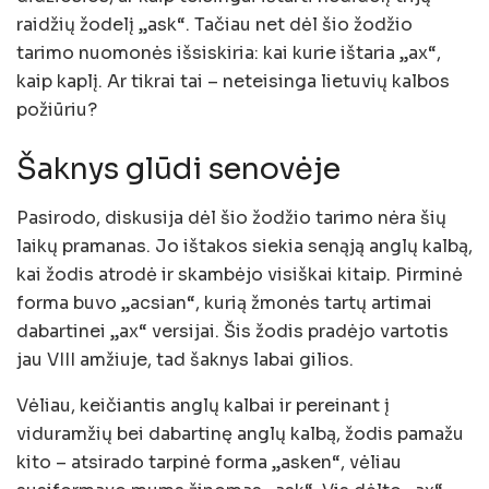
raidžių žodelį „ask“. Tačiau net dėl šio žodžio
tarimo nuomonės išsiskiria: kai kurie ištaria „ax“,
kaip kaplį. Ar tikrai tai – neteisinga lietuvių kalbos
požiūriu?
Šaknys glūdi senovėje
Pasirodo, diskusija dėl šio žodžio tarimo nėra šių
laikų pramanas. Jo ištakos siekia senąją anglų kalbą,
kai žodis atrodė ir skambėjo visiškai kitaip. Pirminė
forma buvo „acsian“, kurią žmonės tartų artimai
dabartinei „ax“ versijai. Šis žodis pradėjo vartotis
jau VIII amžiuje, tad šaknys labai gilios.
Vėliau, keičiantis anglų kalbai ir pereinant į
viduramžių bei dabartinę anglų kalbą, žodis pamažu
kito – atsirado tarpinė forma „asken“, vėliau