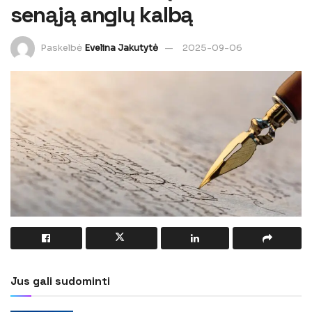
senąją anglų kalbą
Paskelbė
Evelina Jakutytė
2025-09-06
Jus gali sudominti