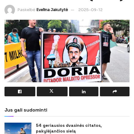
Paskelbė
Evelina Jakutytė
2025-09-12
Jus gali sudominti
54 geriausios dvasinės citatos,
pakylėjančios sielą