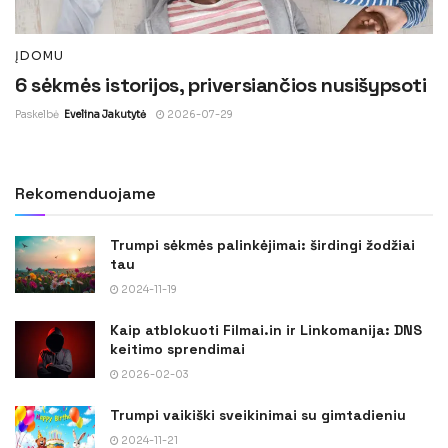
ĮDOMU
6 sėkmės istorijos, priversiančios nusišypsoti
Paskelbė
Evelina Jakutytė
2026-07-29
Rekomenduojame
Trumpi sėkmės palinkėjimai: širdingi žodžiai
tau
2024-11-19
Kaip atblokuoti Filmai.in ir Linkomanija: DNS
keitimo sprendimai
2026-02-03
Trumpi vaikiški sveikinimai su gimtadieniu
2024-11-21