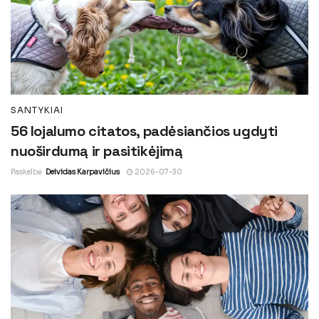
SANTYKIAI
56 lojalumo citatos, padėsiančios ugdyti
nuoširdumą ir pasitikėjimą
Paskelbė
Deividas Karpavičius
2026-07-30