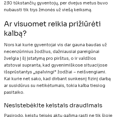
230 tūkstančių gyventojų, per dvejus metus buvo
nubausti tik trys žmonės už viešą keiksmą.
Ar visuomet reikia prižiūrėti
kalbą?
Nors kai kurie gyventojai vis dar gauna baudas už
necenzūrinius žodžius, dažniausiai pareigūnai
žvelgia į šį įstatymą pro pirštus, o ir valdžios
atstovai supranta, kad gyvenimiškose situacijose
išsprūstantys „spalvingi“ žodžiai – neišvengiami.
Kai kurie net sako, kad dirbant sunkesnį fizinį darbą
ar susidūrus su netikėtumais, tokia kalba tiesiog
pasitaiko.
Nesistebėkite keistais draudimais
Pasirodo, keistų teisės aktų galima rasti ne tik šioje