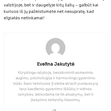
valstijoje, bet ir daugelyje kitų šalių – galbūt kai
kuriuos iš jų pažeistumėte net nesupratę, kad
elgiatės netinkamai!
Evelina Jakutytė
Kūrybinga rašytoja, besidominti asmeniniu
augimu, psichologija ir harmoningu gyvenimo
būdu. Savo tekstuose ji siekia atrasti pusiausvyrą
tarp kasdienio gyvenimo iššūkių ir vidinės
ramybės, ieškodama ne tik atsakymų, bet ir
įkvėpimo keliančių klausimų.