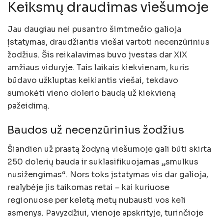
Keiksmų draudimas viešumoje
Jau daugiau nei pusantro šimtmečio galioja
įstatymas, draudžiantis viešai vartoti necenzūrinius
žodžius. Šis reikalavimas buvo įvestas dar XIX
amžiaus viduryje. Tais laikais kiekvienam, kuris
būdavo užkluptas keikiantis viešai, tekdavo
sumokėti vieno dolerio baudą už kiekvieną
pažeidimą.
Baudos už necenzūrinius žodžius
Šiandien už prastą žodyną viešumoje gali būti skirta
250 dolerių bauda ir suklasifikuojamas „smulkus
nusižengimas“. Nors toks įstatymas vis dar galioja,
realybėje jis taikomas retai – kai kuriuose
regionuose per keletą metų nubausti vos keli
asmenys. Pavyzdžiui, vienoje apskrityje, turinčioje