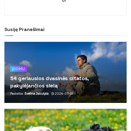
Susiję
Pranešimai
ĮDOMU
54 geriausios dvasinės citatos,
pakylėjančios sielą
Paskelbė
Evelina Jakutytė
2026-07-31