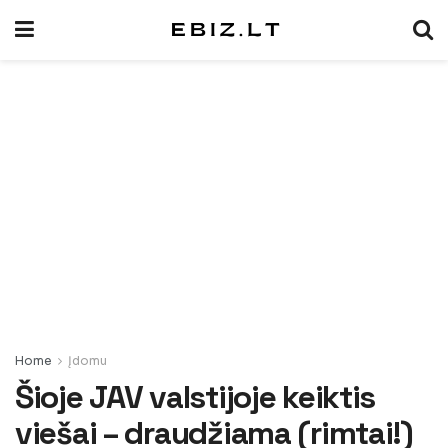
Home
Įdomu
Šioje JAV valstijoje keiktis
viešai – draudžiama (rimtai!)