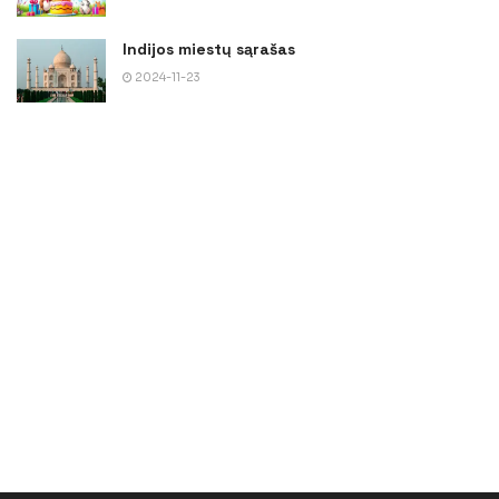
Indijos miestų sąrašas
2024-11-23