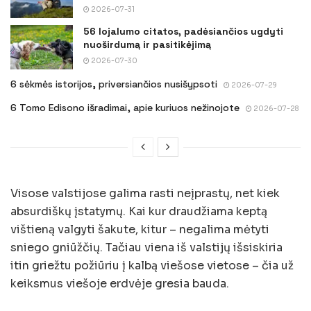
2026-07-31
56 lojalumo citatos, padėsiančios ugdyti
nuoširdumą ir pasitikėjimą
2026-07-30
6 sėkmės istorijos, priversiančios nusišypsoti
2026-07-29
6 Tomo Edisono išradimai, apie kuriuos nežinojote
2026-07-28
Visose valstijose galima rasti neįprastų, net kiek
absurdiškų įstatymų. Kai kur draudžiama keptą
vištieną valgyti šakute, kitur – negalima mėtyti
sniego gniūžčių. Tačiau viena iš valstijų išsiskiria
itin griežtu požiūriu į kalbą viešose vietose – čia už
keiksmus viešoje erdvėje gresia bauda.