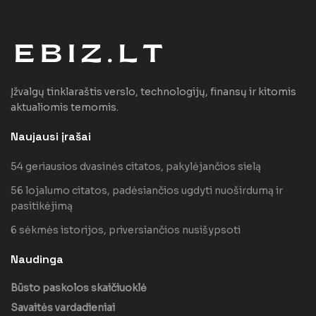
Įžvalgų tinklaraštis verslo, technologijų, finansų ir kitomis
aktualiomis temomis.
Naujausi įrašai
54 geriausios dvasinės citatos, pakylėjančios sielą
56 lojalumo citatos, padėsiančios ugdyti nuoširdumą ir
pasitikėjimą
6 sėkmės istorijos, priversiančios nusišypsoti
Naudinga
Būsto paskolos skaičiuoklė
Savaitės vardadieniai