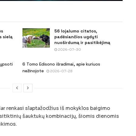
ės
56 lojalumo citatos,
 sielą
padėsiančios ugdyti
nuoširdumą ir pasitikėjimą
2026-07-30
šypsoti
6 Tomo Edisono išradimai, apie kuriuos
nežinojote
2026-07-28
dar renkasi slaptažodžius iš mokyklos baigimo
sitiktinių šauktukų kombinacijų, šiomis dienomis
ikimos.