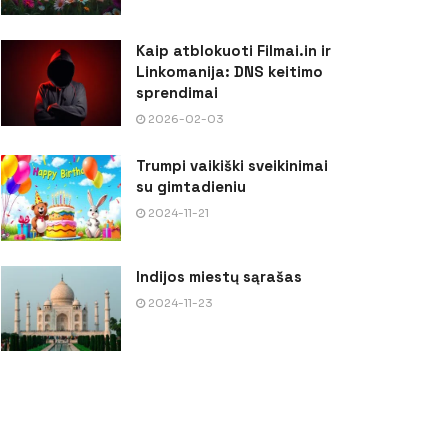
Kaip atblokuoti Filmai.in ir
Linkomanija: DNS keitimo
sprendimai
2026-02-03
Trumpi vaikiški sveikinimai
su gimtadieniu
2024-11-21
Indijos miestų sąrašas
2024-11-23