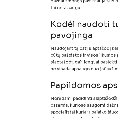
dažnai žmonės pasikliauja tais p
tai nėra saugu.
Kodėl naudoti t
pavojinga
Naudojant tą patį slaptažodį k
būtų pažeistos ir visos likusios 
slaptažodį, gali lengvai pasiekti
ne visada apsaugo nuo įsilauži
Papildomos aps
Norėdami padidinti slaptažodži
bazėmis, kuriose saugomi dažna
specialistai kuria ir palaiko šiuo