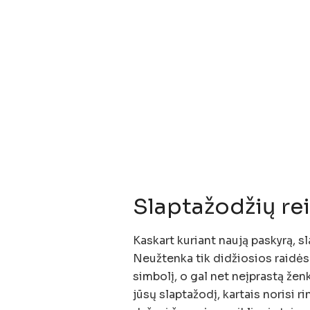
Slaptažodžių re
Kaskart kuriant naują paskyrą, s
Neužtenka tik didžiosios raidės 
simbolį, o gal net neįprastą žen
jūsų slaptažodį, kartais norisi r