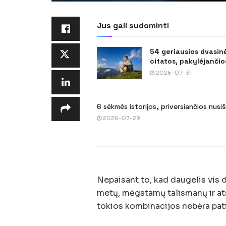
Jus gali sudominti
54 geriausios dvasin
citatos, pakylėjančios
2026-07-31
6 sėkmės istorijos, priversiančios nusi
2026-07-29
Nepaisant to, kad daugelis vis 
metų, mėgstamų talismanų ir at
tokios kombinacijos nebėra pat