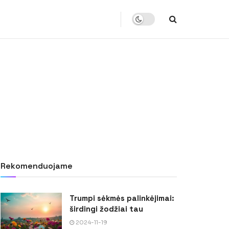
Rekomenduojame
Trumpi sėkmės palinkėjimai:
širdingi žodžiai tau
2024-11-19