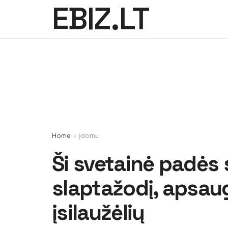
EBIZ.LT
Home
Įdomu
Ši svetainė padės
slaptažodį, apsau
įsilaužėlių