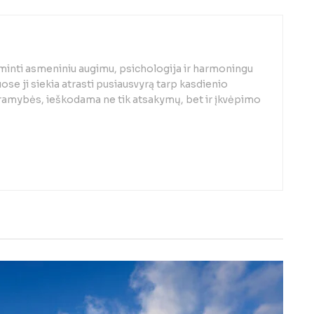
minti asmeniniu augimu, psichologija ir harmoningu
se ji siekia atrasti pusiausvyrą tarp kasdienio
 ramybės, ieškodama ne tik atsakymų, bet ir įkvėpimo