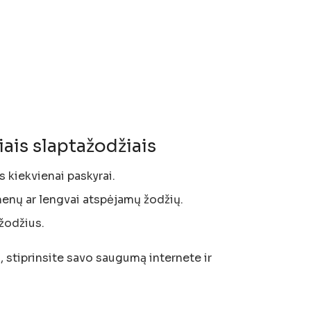
iais slaptažodžiais
s kiekvienai paskyrai.
nų ar lengvai atspėjamų žodžių.
ažodžius.
 stiprinsite savo saugumą internete ir