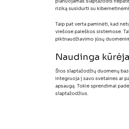
planuojamas slaptažodis nepaten
riziką susidurti su kibernetinėm
Taip pat verta paminėti, kad ne
viešose paieškos sistemose. Tai
piktnaudžiavimo jūsų duomenim
Naudinga kūrėja
Šios slaptažodžių duomenų bazės
integruoja į savo svetaines ar p
apsaugą. Tokie sprendimai paded
slaptažodžius.