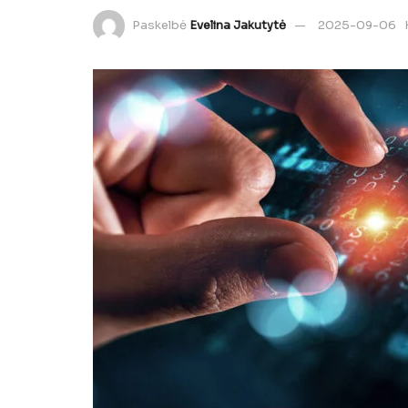
Paskelbė
Evelina Jakutytė
2025-09-06