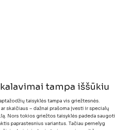
ikalavimai tampa iššūkiu
laptažodžių taisyklės tampa vis griežtesnės.
ar skaičiaus – dažnai prašoma įvesti ir specialų
klą. Nors tokios griežtos taisyklės padeda saugoti
inktis paprastesnius variantus. Tačiau pernelyg