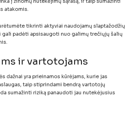
ka į žinomų nutekėjimų sąrašą, ir taip sumažinti
is atakomis.
turėtumėte tikrinti aktyviai naudojamų slaptažodžių
 gali padėti apsisaugoti nuo galimų trečiųjų šalių
is.
ms ir vartotojams
 dažnai yra prieinamos kūrėjams, kurie jas
aslaugas, taip stiprindami bendrą vartotojų
a sumažinti riziką panaudoti jau nutekėjusius