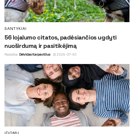
SANTYKIAI
56 lojalumo citatos, padėsiančios ugdyti
nuoširdumą ir pasitikėjimą
Paskelbė
Deividas Karpavičius
2026-07-30
ĮDOMU