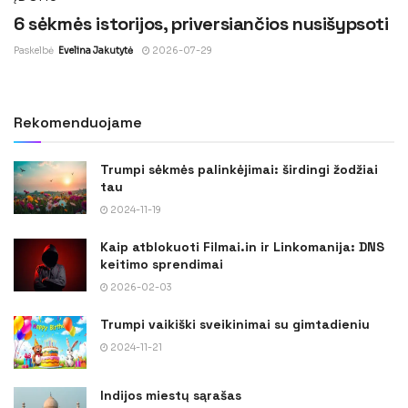
6 sėkmės istorijos, priversiančios nusišypsoti
Paskelbė
Evelina Jakutytė
2026-07-29
Rekomenduojame
Trumpi sėkmės palinkėjimai: širdingi žodžiai
tau
2024-11-19
Kaip atblokuoti Filmai.in ir Linkomanija: DNS
keitimo sprendimai
2026-02-03
Trumpi vaikiški sveikinimai su gimtadieniu
2024-11-21
Indijos miestų sąrašas