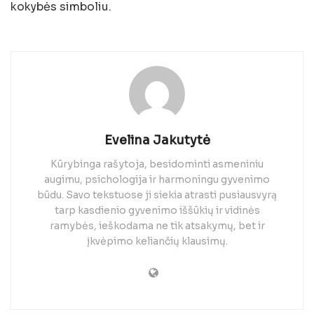
kokybės simboliu.
Evelina Jakutytė
Kūrybinga rašytoja, besidominti asmeniniu
augimu, psichologija ir harmoningu gyvenimo
būdu. Savo tekstuose ji siekia atrasti pusiausvyrą
tarp kasdienio gyvenimo iššūkių ir vidinės
ramybės, ieškodama ne tik atsakymų, bet ir
įkvėpimo keliančių klausimų.