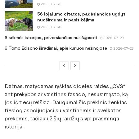
2026-07-31
56 lojalumo citatos, padėsiančios ugdyti
nuoširdumą ir pasitikėjimą
2026-07-30
6 sėkmės istorijos, priversiančios nusišypsoti
2026-07-29
6 Tomo Edisono išradimai, apie kuriuos nežinojote
2026-07-28
Dažnas, matydamas ryškias dideles raides „CVS“
ant prekybos ar vaistinės fasado, nesusimąsto, ką
jos iš tiesų reiškia. Daugumai šis prekinis ženklas
tiesiog asocijuojasi su vaistinėmis ir sveikatos
prekėmis, tačiau už šių raidžių slypi prasminga
istorija.