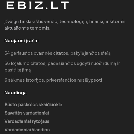
Įžvalgų tinklaraštis verslo, technologijų, finansų ir kitomis
aktualiomis temomis.
Naujausi įrašai
54 geriausios dvasinės citatos, pakylėjančios sielą
56 lojalumo citatos, padėsiančios ugdyti nuoširdumą ir
pasitikėjimą
6 sėkmės istorijos, priversiančios nusišypsoti
Naudinga
Būsto paskolos skaičiuoklė
Savaitės vardadieniai
Vardadieniai rytojaus
Vardadieniai šiandien