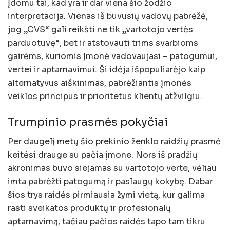
Įdomu tai, kad yra ir dar viena šio žodžio
interpretacija. Vienas iš buvusių vadovų pabrėžė,
jog „CVS“ gali reikšti ne tik „vartotojo vertės
parduotuvę“, bet ir atstovauti trims svarbioms
gairėms, kuriomis įmonė vadovaujasi – patogumui,
vertei ir aptarnavimui. Ši idėja išpopuliarėjo kaip
alternatyvus aiškinimas, pabrėžiantis įmonės
veiklos principus ir prioritetus klientų atžvilgiu.
Trumpinio prasmės pokyčiai
Per daugelį metų šio prekinio ženklo raidžių prasmė
keitėsi drauge su pačia įmone. Nors iš pradžių
akronimas buvo siejamas su vartotojo verte, vėliau
imta pabrėžti patogumą ir paslaugų kokybę. Dabar
šios trys raidės pirmiausia žymi vietą, kur galima
rasti sveikatos produktų ir profesionalų
aptarnavimą, tačiau pačios raidės tapo tam tikru