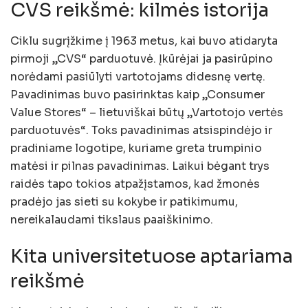
CVS reikšmė: kilmės istorija
Ciklu sugrįžkime į 1963 metus, kai buvo atidaryta
pirmoji „CVS“ parduotuvė. Įkūrėjai ja pasirūpino
norėdami pasiūlyti vartotojams didesnę vertę.
Pavadinimas buvo pasirinktas kaip „Consumer
Value Stores“ – lietuviškai būtų „Vartotojo vertės
parduotuvės“. Toks pavadinimas atsispindėjo ir
pradiniame logotipe, kuriame greta trumpinio
matėsi ir pilnas pavadinimas. Laikui bėgant trys
raidės tapo tokios atpažįstamos, kad žmonės
pradėjo jas sieti su kokybe ir patikimumu,
nereikalaudami tikslaus paaiškinimo.
Kita universitetuose aptariama
reikšmė