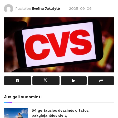
Paskelbė
Evelina Jakutytė
2025-09-06
Jus gali sudominti
54 geriausios dvasinės citatos,
pakylėjančios sielą