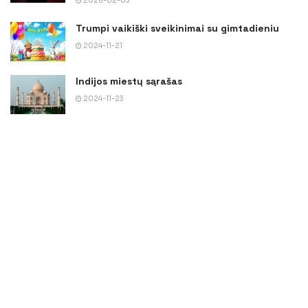
2026-02-03
Trumpi vaikiški sveikinimai su gimtadieniu
2024-11-21
Indijos miestų sąrašas
2024-11-23