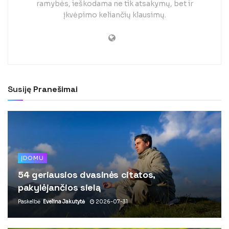
ramybės, ieškodama ne tik atsakymų, bet ir
įkvėpimo keliančių klausimų.
Susiję
Pranešimai
ĮDOMU
54 geriausios dvasinės citatos,
pakylėjančios sielą
Paskelbė
Evelina Jakutytė
2026-07-31