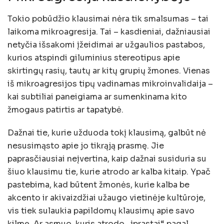
Tokio pobūdžio klausimai nėra tik smalsumas – tai
laikoma mikroagresija. Tai – kasdieniai, dažniausiai
netyčia išsakomi įžeidimai ar užgaulios pastabos,
kurios atspindi giluminius stereotipus apie
skirtingų rasių, tautų ar kitų grupių žmones. Vienas
iš mikroagresijos tipų vadinamas mikroinvalidaija –
kai subtiliai paneigiama ar sumenkinama kito
žmogaus patirtis ar tapatybė.
Dažnai tie, kurie užduoda tokį klausimą, galbūt nė
nesusimąsto apie jo tikrąją prasmę. Jie
paprasčiausiai neįvertina, kaip dažnai susiduria su
šiuo klausimu tie, kurie atrodo ar kalba kitaip. Ypač
pastebima, kad būtent žmonės, kurie kalba be
akcento ir akivaizdžiai užaugo vietinėje kultūroje,
vis tiek sulaukia papildomų klausimų apie savo
kilmę. Ar asmuo, kuris atrodo „įprastai“ pagal