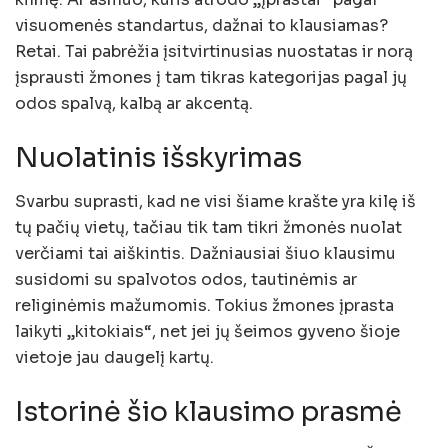
visuomenės standartus, dažnai to klausiamas?
Retai. Tai pabrėžia įsitvirtinusias nuostatas ir norą
įsprausti žmones į tam tikras kategorijas pagal jų
odos spalvą, kalbą ar akcentą.
Nuolatinis išskyrimas
Svarbu suprasti, kad ne visi šiame krašte yra kilę iš
tų pačių vietų, tačiau tik tam tikri žmonės nuolat
verčiami tai aiškintis. Dažniausiai šiuo klausimu
susidomi su spalvotos odos, tautinėmis ar
religinėmis mažumomis. Tokius žmones įprasta
laikyti „kitokiais“, net jei jų šeimos gyveno šioje
vietoje jau daugelį kartų.
Istorinė šio klausimo prasmė