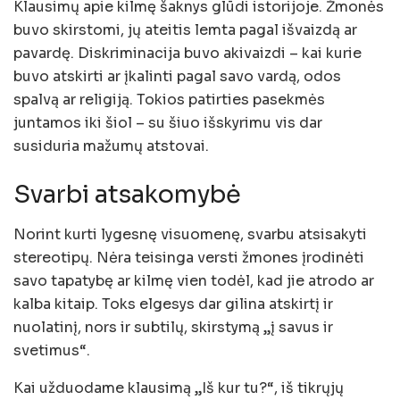
Klausimų apie kilmę šaknys glūdi istorijoje. Žmonės
buvo skirstomi, jų ateitis lemta pagal išvaizdą ar
pavardę. Diskriminacija buvo akivaizdi – kai kurie
buvo atskirti ar įkalinti pagal savo vardą, odos
spalvą ar religiją. Tokios patirties pasekmės
juntamos iki šiol – su šiuo išskyrimu vis dar
susiduria mažumų atstovai.
Svarbi atsakomybė
Norint kurti lygesnę visuomenę, svarbu atsisakyti
stereotipų. Nėra teisinga versti žmones įrodinėti
savo tapatybę ar kilmę vien todėl, kad jie atrodo ar
kalba kitaip. Toks elgesys dar gilina atskirtį ir
nuolatinį, nors ir subtilų, skirstymą „į savus ir
svetimus“.
Kai užduodame klausimą „Iš kur tu?“, iš tikrųjų