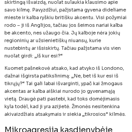
skirtingą išvaizdą, nuolat sulaukia klausimo apie
savo kilmę. Pavyzdžiui, pažįstama gyvena dideliame
mieste ir kalba ryškiu britišku akcentu. Visi požymiai
rodo – ji iš Anglijos, tačiau jos šeimos nariai kalba
be akcento, nes užaugo čia. Jų kalboje nėra jokių
regioninių ar užsienietiškų niuansų, kurie
nustebintų ar išsiskirtų. Tačiau pažįstama vis vien
nuolat girdi: „Iš kur esi?“
Kuomet pašnekovė atsako, kad atvyko iš Londono,
dažnai išgirsta patikslinimą: „Ne, bet iš kur esi iš
tikrųjų?“ Tai gali labai išvarginti, ypač kai žmogaus
akcentas ar kalba aiškiai nurodo jo gyvenamąją
vietą. Draugė pati pastebi, kad toks domėjimasis
kyla todėl, kad ji yra azijietė. Žmonės nesitenkina
akivaizdžiais atsakymais ir siekia „tikrosios“ kilmės.
Mikroagresija kasdienybėje