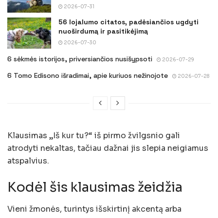
2026-07-31
56 lojalumo citatos, padėsiančios ugdyti
nuoširdumą ir pasitikėjimą
2026-07-30
6 sėkmės istorijos, priversiančios nusišypsoti
2026-07-29
6 Tomo Edisono išradimai, apie kuriuos nežinojote
2026-07-28
Klausimas „Iš kur tu?“ iš pirmo žvilgsnio gali
atrodyti nekaltas, tačiau dažnai jis slepia neigiamus
atspalvius.
Kodėl šis klausimas žeidžia
Vieni žmonės, turintys išskirtinį akcentą arba