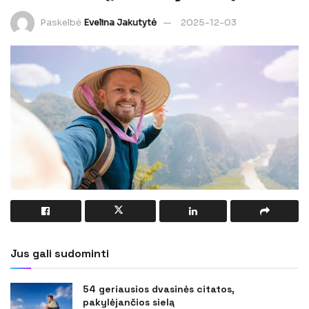
Paskelbė
Evelina Jakutytė
2025-12-03
Jus gali sudominti
54 geriausios dvasinės citatos,
pakylėjančios sielą