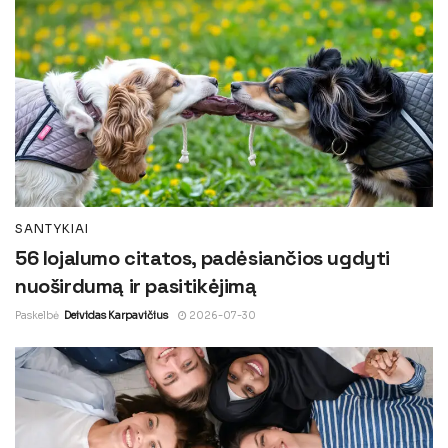
SANTYKIAI
56 lojalumo citatos, padėsiančios ugdyti
nuoširdumą ir pasitikėjimą
Paskelbė
Deividas Karpavičius
2026-07-30