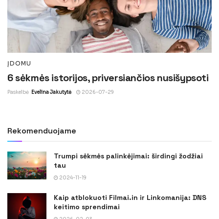
ĮDOMU
6 sėkmės istorijos, priversiančios nusišypsoti
Paskelbė
Evelina Jakutytė
2026-07-29
Rekomenduojame
Trumpi sėkmės palinkėjimai: širdingi žodžiai
tau
2024-11-19
Kaip atblokuoti Filmai.in ir Linkomanija: DNS
keitimo sprendimai