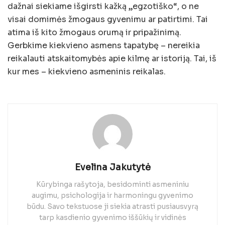
dažnai siekiame išgirsti kažką „egzotiško“, o ne
visai domimės žmogaus gyvenimu ar patirtimi. Tai
atima iš kito žmogaus orumą ir pripažinimą.
Gerbkime kiekvieno asmens tapatybę – nereikia
reikalauti atskaitomybės apie kilmę ar istoriją. Tai, iš
kur mes – kiekvieno asmeninis reikalas.
Evelina Jakutytė
Kūrybinga rašytoja, besidominti asmeniniu
augimu, psichologija ir harmoningu gyvenimo
būdu. Savo tekstuose ji siekia atrasti pusiausvyrą
tarp kasdienio gyvenimo iššūkių ir vidinės