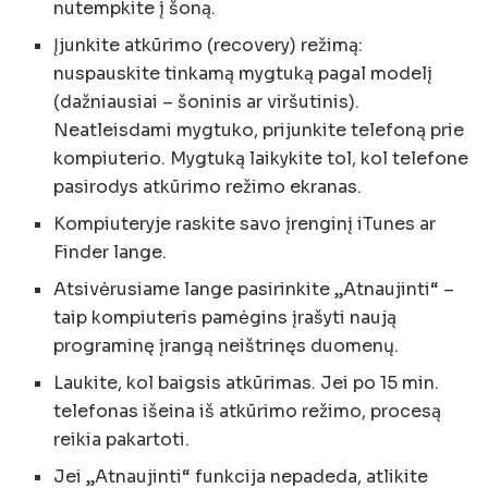
nutempkite į šoną.
Įjunkite atkūrimo (recovery) režimą:
nuspauskite tinkamą mygtuką pagal modelį
(dažniausiai – šoninis ar viršutinis).
Neatleisdami mygtuko, prijunkite telefoną prie
kompiuterio. Mygtuką laikykite tol, kol telefone
pasirodys atkūrimo režimo ekranas.
Kompiuteryje raskite savo įrenginį iTunes ar
Finder lange.
Atsivėrusiame lange pasirinkite „Atnaujinti“ –
taip kompiuteris pamėgins įrašyti naują
programinę įrangą neištrinęs duomenų.
Laukite, kol baigsis atkūrimas. Jei po 15 min.
telefonas išeina iš atkūrimo režimo, procesą
reikia pakartoti.
Jei „Atnaujinti“ funkcija nepadeda, atlikite