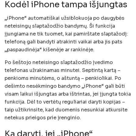
Kodėl iPhone tampa išjungtas
„iPhone“ automatiškai užsiblokuoja po daugybės
neteisingų slaptažodžio bandymų. Ši funkcija
įjungiama ne tik tuomet, kai pamirštate slaptažodį:
telefoną gali bandyti atrakinti vaikai arba jis pats
„paspaudinėja“ kišenėje ar rankinėje.
Po šeštojo neteisingo slaptažodžio įvedimo
telefonas užrakinamas minutei. Septintą kartą –
penkioms minutėms, o aštuntą – penkiolikai. Po
dešimto nesėkmingo bandymo „iPhone“ gali būti
visam laikui išjungtas arba ištrintas, jei įjungta tokia
funkcija. Dėl to vertėtų reguliariai daryti kopijas –
taip užtikrinsite, kad duomenis nesunkiai atkursite
netekus prieigos prie įrenginio.
Ką daryti, jei „iPhone“