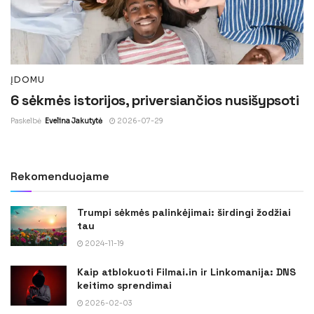
ĮDOMU
6 sėkmės istorijos, priversiančios nusišypsoti
Paskelbė
Evelina Jakutytė
2026-07-29
Rekomenduojame
Trumpi sėkmės palinkėjimai: širdingi žodžiai
tau
2024-11-19
Kaip atblokuoti Filmai.in ir Linkomanija: DNS
keitimo sprendimai
2026-02-03