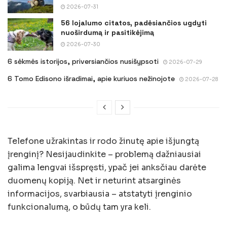
2026-07-31
56 lojalumo citatos, padėsiančios ugdyti
nuoširdumą ir pasitikėjimą
2026-07-30
6 sėkmės istorijos, priversiančios nusišypsoti
2026-07-29
6 Tomo Edisono išradimai, apie kuriuos nežinojote
2026-07-28
Telefone užrakintas ir rodo žinutę apie išjungtą
įrenginį? Nesijaudinkite – problemą dažniausiai
galima lengvai išspręsti, ypač jei anksčiau darėte
duomenų kopiją. Net ir neturint atsarginės
informacijos, svarbiausia – atstatyti įrenginio
funkcionalumą, o būdų tam yra keli.