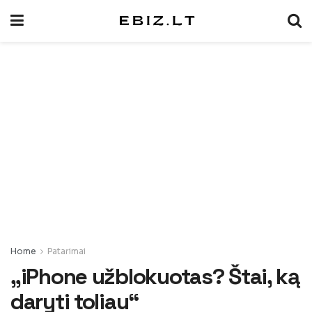
Home
Patarimai
„iPhone užblokuotas? Štai, ką
daryti toliau“