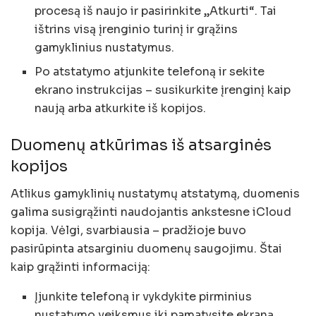
procesą iš naujo ir pasirinkite „Atkurti“. Tai
ištrins visą įrenginio turinį ir grąžins
gamyklinius nustatymus.
Po atstatymo atjunkite telefoną ir sekite
ekrano instrukcijas – susikurkite įrenginį kaip
naują arba atkurkite iš kopijos.
Duomenų atkūrimas iš atsarginės
kopijos
Atlikus gamyklinių nustatymų atstatymą, duomenis
galima susigrąžinti naudojantis ankstesne iCloud
kopija. Vėlgi, svarbiausia – pradžioje buvo
pasirūpinta atsarginiu duomenų saugojimu. Štai
kaip grąžinti informaciją:
Įjunkite telefoną ir vykdykite pirminius
nustatymo veiksmus iki pamatysite ekraną