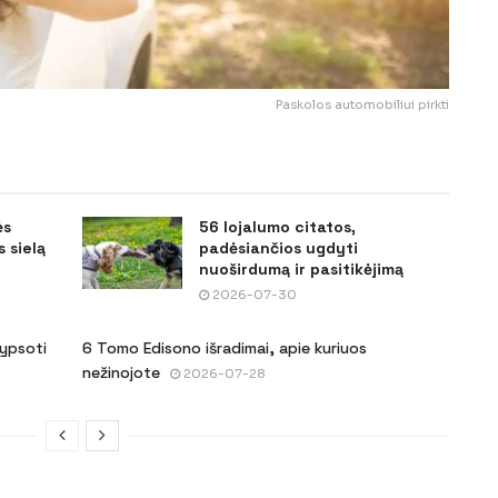
Paskolos automobiliui pirkti
ės
56 lojalumo citatos,
 sielą
padėsiančios ugdyti
nuoširdumą ir pasitikėjimą
2026-07-30
šypsoti
6 Tomo Edisono išradimai, apie kuriuos
nežinojote
2026-07-28