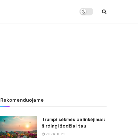
Rekomenduojame
Trumpi sėkmės palinkėjimai:
širdingi žodžiai tau
2024-11-19