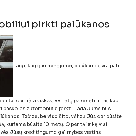
biliui pirkti palūkanos
Taigi, kaip jau minėjome, palūkanos, yra pati
iau tai dar nėra viskas, vertėtų paminėti ir tai, kad
ti paskolos automobiliui pirkti. Tada Jums bus
ūkanos. Tačiau, be viso šito, vėliau Jūs dar būsite
ą, kuriame būsite 10 metų. O per tą laiką visi
rovės Jūsų kreditingumo galimybes vertins