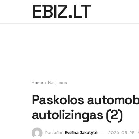
EBIZ.LT
Home
Naujienos
Paskolos automobil
autolizingas (2)
Paskelbė
Evelina Jakutytė
2024-05-25