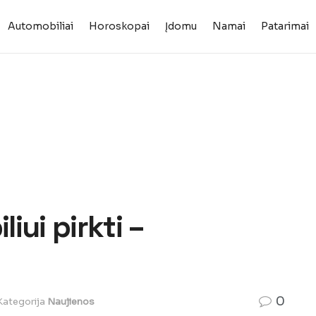
Automobiliai
Horoskopai
Įdomu
Namai
Patarimai
iui pirkti –
0
Kategorija
Naujienos