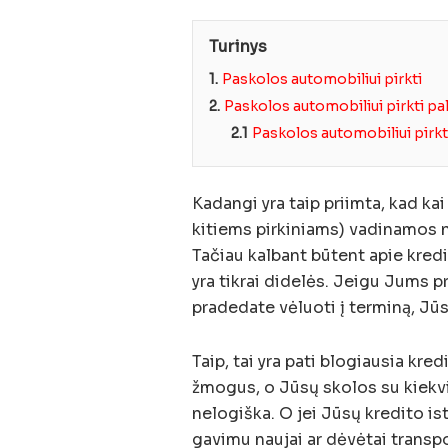
Turinys
1.
Paskolos automobiliui pirkti
2.
Paskolos automobiliui pirkti p
2.1
Paskolos automobiliui pirkti
Kadangi yra taip priimta, kad ka
kitiems pirkiniams) vadinamos 
Tačiau kalbant būtent apie kred
yra tikrai didelės. Jeigu Jums 
pradedate vėluoti į terminą, Jūs
Taip, tai yra pati blogiausia kre
žmogus, o Jūsų skolos su kiekv
nelogiška. O jei Jūsų kredito is
gavimu naujai ar dėvėtai transpor