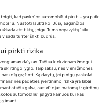
teigti, kad paskolos automobiliui pirkti – yra puiki
obiliu. Nustoti laukti kol Jūsų augančios
kažkada atsitiktų, jeigu Jums nepavyktų laiku
 visada turite išlikti budrūs.
i pirkti rizika
išvengiamas dalykas. Tačiau kiekvienam žmogui
yra skirtingo lygio. Taip sakau, nes vieni žmonės
 paskolą grąžinti. Ką darytų, jei pinigų paskolai
 finansinės padėties įvertinimo, rizika yra labai
imant stačia galva, susiviliojus matomų ir girdimų
kolos automobiliui įsigyti kainuos kur kas
ją imant.