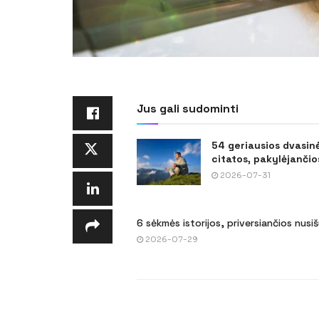
Jus gali sudominti
54 geriausios dvasin
citatos, pakylėjančios
2026-07-31
6 sėkmės istorijos, priversiančios nusi
2026-07-29