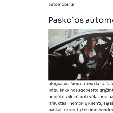
automobiliui.
Paskolos automo
blogiausia šios srities dalis. Tač
jeigu laiku nesugebėsite grąžin
pradėtos skaičiuoti vėlavimo pal
įtrauktas į nemokių klientų sąraš
bankai ir kreditų teikimo bend