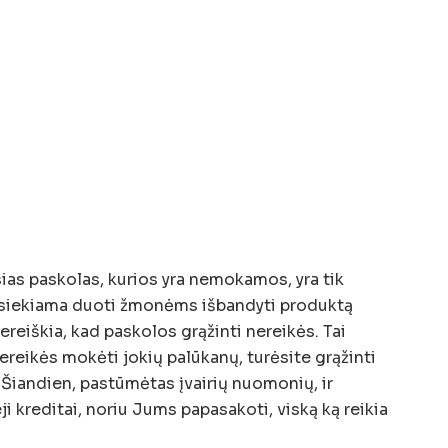
ias paskolas, kurios yra nemokamos, yra tik
o siekiama duoti žmonėms išbandyti produktą
ereiškia, kad paskolos grąžinti nereikės. Tai
nereikės mokėti jokių palūkanų, turėsite grąžinti
 Šiandien, pastūmėtas įvairių nuomonių, ir
ji kreditai, noriu Jums papasakoti, viską ką reikia