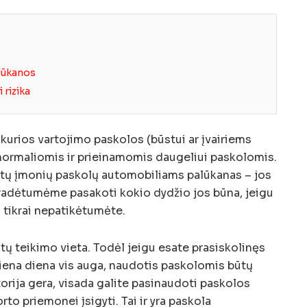
alūkanos
 rizika
i kurios vartojimo paskolos (būstui ar įvairiems
normaliomis ir prieinamomis daugeliui paskolomis.
itų įmonių paskolų automobiliams palūkanas – jos
pradėtumėme pasakoti kokio dydžio jos būna, jeigu
 tikrai nepatikėtumėte.
ditų teikimo vieta. Todėl jeigu esate prasiskolinęs
iena diena vis auga, naudotis paskolomis būtų
torija gera, visada galite pasinaudoti paskolos
to priemonei įsigyti. Tai ir yra paskola