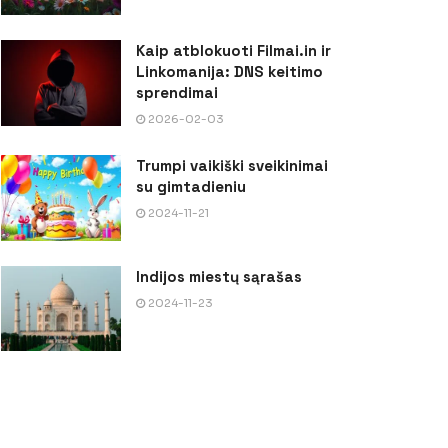
Kaip atblokuoti Filmai.in ir
Linkomanija: DNS keitimo
sprendimai
2026-02-03
Trumpi vaikiški sveikinimai
su gimtadieniu
2024-11-21
Indijos miestų sąrašas
2024-11-23