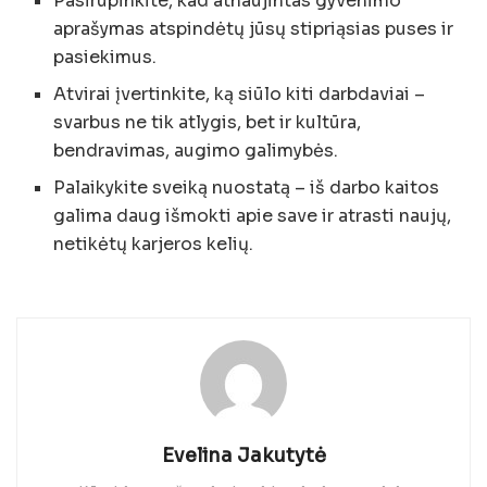
Pasirūpinkite, kad atnaujintas gyvenimo
aprašymas atspindėtų jūsų stipriąsias puses ir
pasiekimus.
Atvirai įvertinkite, ką siūlo kiti darbdaviai –
svarbus ne tik atlygis, bet ir kultūra,
bendravimas, augimo galimybės.
Palaikykite sveiką nuostatą – iš darbo kaitos
galima daug išmokti apie save ir atrasti naujų,
netikėtų karjeros kelių.
Evelina Jakutytė