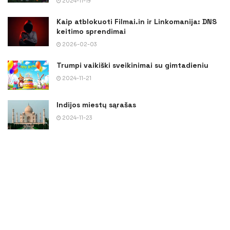
2024-11-19
Kaip atblokuoti Filmai.in ir Linkomanija: DNS
keitimo sprendimai
2026-02-03
Trumpi vaikiški sveikinimai su gimtadieniu
2024-11-21
Indijos miestų sąrašas
2024-11-23