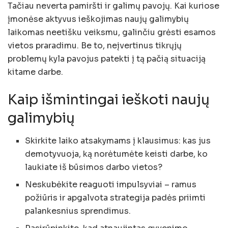
Tačiau neverta pamiršti ir galimų pavojų. Kai kuriose
įmonėse aktyvus ieškojimas naujų galimybių
laikomas neetišku veiksmu, galinčiu grėsti esamos
vietos praradimu. Be to, neįvertinus tikrųjų
problemų kyla pavojus patekti į tą pačią situaciją
kitame darbe.
Kaip išmintingai ieškoti naujų
galimybių
Skirkite laiko atsakymams į klausimus: kas jus
demotyvuoja, ką norėtumėte keisti darbe, ko
laukiate iš būsimos darbo vietos?
Neskubėkite reaguoti impulsyviai – ramus
požiūris ir apgalvota strategija padės priimti
palankesnius sprendimus.