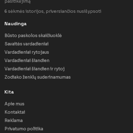
pasitikėjimą
6 sėkmės istorijos, priversiančios nusišypsoti
Naudinga
Būsto paskolos skaičiuoklė
Savaitės vardadieniai
Vardadieniai rytojaus
Vardadieniai šiandien
Vardadieniai šiandien ir rytoj
Zodiako ženklų suderinamumas
Kita
Apie mus
Kontaktai
Reklama
Privatumo politika