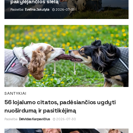
pakylėjančios sielą
Paskelbė
Evelina Jakutytė
2026-07-31
SANTYKIAI
56 lojalumo citatos, padėsiančios ugdyti
nuoširdumą ir pasitikėjimą
Paskelbė
Deividas Karpavičius
2026-07-30