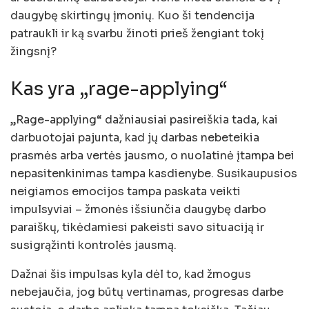
daugybę skirtingų įmonių. Kuo ši tendencija
patraukli ir ką svarbu žinoti prieš žengiant tokį
žingsnį?
Kas yra „rage-applying“
„Rage-applying“ dažniausiai pasireiškia tada, kai
darbuotojai pajunta, kad jų darbas nebeteikia
prasmės arba vertės jausmo, o nuolatinė įtampa bei
nepasitenkinimas tampa kasdienybe. Susikaupusios
neigiamos emocijos tampa paskata veikti
impulsyviai – žmonės išsiunčia daugybę darbo
paraiškų, tikėdamiesi pakeisti savo situaciją ir
susigrąžinti kontrolės jausmą.
Dažnai šis impulsas kyla dėl to, kad žmogus
nebejaučia, jog būtų vertinamas, progresas darbe