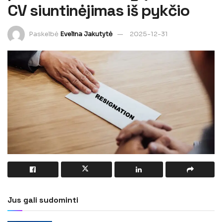
CV siuntinėjimas iš pykčio
Paskelbė
Evelina Jakutytė
2025-12-31
Jus gali sudominti