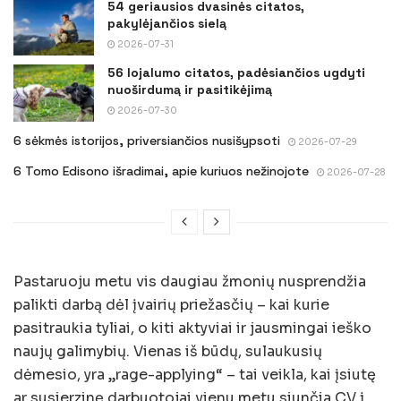
54 geriausios dvasinės citatos,
pakylėjančios sielą
2026-07-31
56 lojalumo citatos, padėsiančios ugdyti
nuoširdumą ir pasitikėjimą
2026-07-30
6 sėkmės istorijos, priversiančios nusišypsoti
2026-07-29
6 Tomo Edisono išradimai, apie kuriuos nežinojote
2026-07-28
Pastaruoju metu vis daugiau žmonių nusprendžia
palikti darbą dėl įvairių priežasčių – kai kurie
pasitraukia tyliai, o kiti aktyviai ir jausmingai ieško
naujų galimybių. Vienas iš būdų, sulaukusių
dėmesio, yra „rage-applying“ – tai veikla, kai įsiutę
ar susierzinę darbuotojai vienu metu siunčia CV į