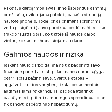
Pakeitus darbą impulsyviai ir neišsprendus esminių
priežasčių, rizikuojama patekti į panašią situaciją
naujoje įmonėje. Todėl prieš priimant sprendimą
verta pasigilinti į savo poreikius bei lūkesčius – kas
trukdo jaustis gerai, ko tikitės iš naujos darbo
vietos, kokias reikšmes siejate su darbu.
Galimos naudos ir rizika
Ieškant naujo darbo galima ne tik pagerinti savo
finansinę padėtį ar rasti palankesnes darbo sąlygas,
bet ir labiau pažinti save. Svarbus etapas –
apgalvoti, kokios vertybės, tikslai bei asmeninis
augimas jums reikalingi. Tai padeda atsirinkti
pasiūlymus ir priimti sąmoningus sprendimus, o ne
tik bandyti pabėgti nuo nepatogumų.