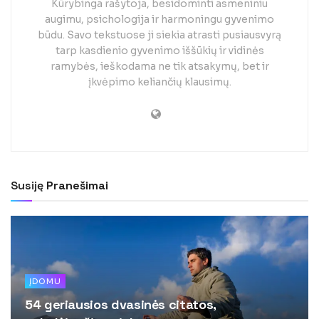
Kūrybinga rašytoja, besidominti asmeniniu
augimu, psichologija ir harmoningu gyvenimo
būdu. Savo tekstuose ji siekia atrasti pusiausvyrą
tarp kasdienio gyvenimo iššūkių ir vidinės
ramybės, ieškodama ne tik atsakymų, bet ir
įkvėpimo keliančių klausimų.
Susiję
Pranešimai
ĮDOMU
54 geriausios dvasinės citatos,