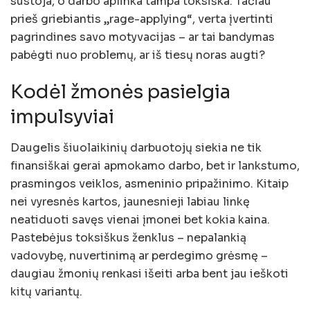
sustoja, o darbo aplinka tampa toksiška. Tačiau
prieš griebiantis „rage-applying“, verta įvertinti
pagrindines savo motyvacijas – ar tai bandymas
pabėgti nuo problemų, ar iš tiesų noras augti?
Kodėl žmonės pasielgia
impulsyviai
Daugelis šiuolaikinių darbuotojų siekia ne tik
finansiškai gerai apmokamo darbo, bet ir lankstumo,
prasmingos veiklos, asmeninio pripažinimo. Kitaip
nei vyresnės kartos, jaunesnieji labiau linkę
neatiduoti savęs vienai įmonei bet kokia kaina.
Pastebėjus toksiškus ženklus – nepalankią
vadovybę, nuvertinimą ar perdegimo grėsmę –
daugiau žmonių renkasi išeiti arba bent jau ieškoti
kitų variantų.