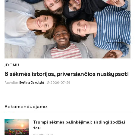
ĮDOMU
6 sėkmės istorijos, priversiančios nusišypsoti
Paskelbė
Evelina Jakutytė
2026-07-29
Rekomenduojame
Trumpi sėkmės palinkėjimai: širdingi žodžiai
tau