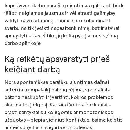
Impulsyvus darbo paraiškų siuntimas gali tapti būdu
išlieti neigiamus jausmus ir vėl atrasti galimybę
valdyti savo situaciją. Tačiau šiuo keliu einant
svarbu ne tik įveikti nepasitenkinimą, bet ir atvirai
apmąstyti – kas iš tikrųjų kelia pyktį ar nusivylimą
darbo aplinkoje.
Ką reikėtų apsvarstyti prieš
keičiant darbą
Nors spontaniškas paraiškų siuntimas dažnai
suteikia trumpalaikį palengvėjimą, specialistai
pataria neskubėti ir įvertinti, kokios problemos
skatina tokį elgesį. Kartais išoriniai veiksniai –
prasti santykiai su kolegomis ar monotoniškos
užduotys – slepia vidinius konfliktus: baimę keistis
ar neišspręstas savigarbos problemas.