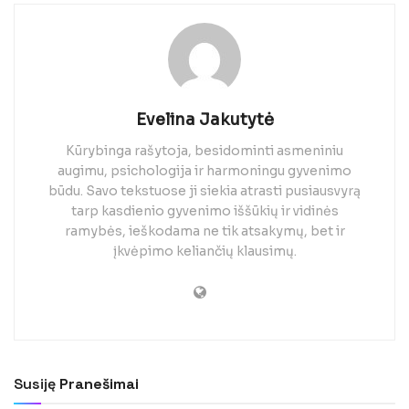
Evelina Jakutytė
Kūrybinga rašytoja, besidominti asmeniniu
augimu, psichologija ir harmoningu gyvenimo
būdu. Savo tekstuose ji siekia atrasti pusiausvyrą
tarp kasdienio gyvenimo iššūkių ir vidinės
ramybės, ieškodama ne tik atsakymų, bet ir
įkvėpimo keliančių klausimų.
Susiję
Pranešimai