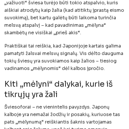
„važiuoti“ šviesa turėjo būti tokio atspalvio, kuris
aiškiai atrodytų kaip žalia (kad atitiktų įprastą eismo
suvokimą), bet kartu galėtų būti laikoma turinčia
melsvą atspalvį – kad pavadinimas „mėlyna“
skambėtų ne visiškai „prieš akis“.
Praktiškai tai reiškia, kad Japonijoje kartais galima
pamatyti žalsvai melsvų signalų. Vis dėlto dauguma
tokių šviesų yra suvokiamos kaip žalios – tiesiog
vadinamos „mėlynomis“ dėl kalbos įpročio.
Kiti „mėlyni“ dalykai, kurie iš
tikrųjų yra žali
Šviesoforai – ne vienintelis pavyzdys. Japonų
kalboje yra nemažai žodžių ir posakių, kuriuose tas
pats „mėlynumą“ reiškiantis šaknis vartojamas