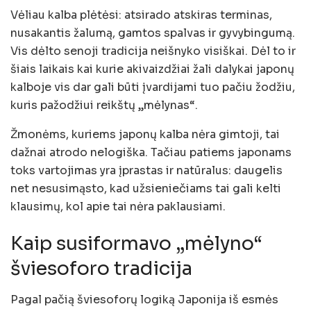
Vėliau kalba plėtėsi: atsirado atskiras terminas,
nusakantis žalumą, gamtos spalvas ir gyvybingumą.
Vis dėlto senoji tradicija neišnyko visiškai. Dėl to ir
šiais laikais kai kurie akivaizdžiai žali dalykai japonų
kalboje vis dar gali būti įvardijami tuo pačiu žodžiu,
kuris pažodžiui reikštų „mėlynas“.
Žmonėms, kuriems japonų kalba nėra gimtoji, tai
dažnai atrodo nelogiška. Tačiau patiems japonams
toks vartojimas yra įprastas ir natūralus: daugelis
net nesusimąsto, kad užsieniečiams tai gali kelti
klausimų, kol apie tai nėra paklausiami.
Kaip susiformavo „mėlyno“
šviesoforo tradicija
Pagal pačią šviesoforų logiką Japonija iš esmės