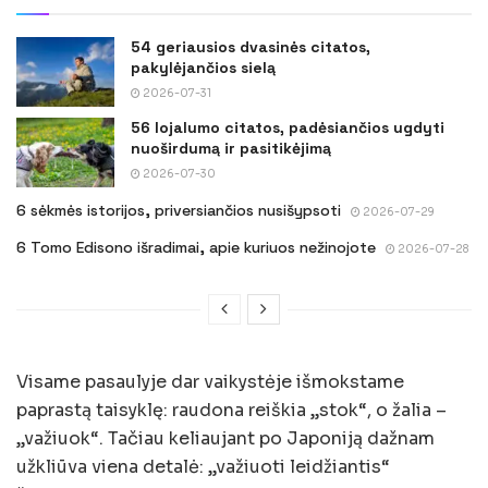
54 geriausios dvasinės citatos,
pakylėjančios sielą
2026-07-31
56 lojalumo citatos, padėsiančios ugdyti
nuoširdumą ir pasitikėjimą
2026-07-30
6 sėkmės istorijos, priversiančios nusišypsoti
2026-07-29
6 Tomo Edisono išradimai, apie kuriuos nežinojote
2026-07-28
Visame pasaulyje dar vaikystėje išmokstame
paprastą taisyklę: raudona reiškia „stok“, o žalia –
„važiuok“. Tačiau keliaujant po Japoniją dažnam
užkliūva viena detalė: „važiuoti leidžiantis“