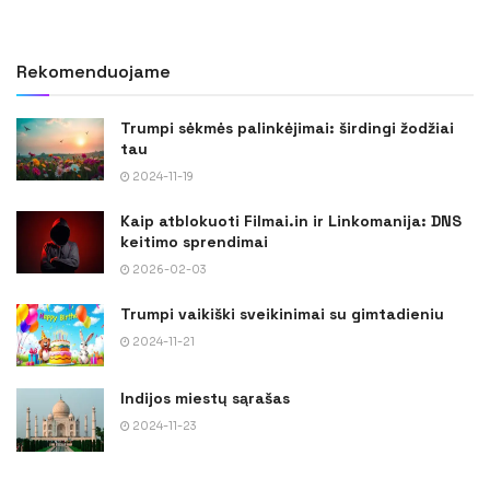
Rekomenduojame
Trumpi sėkmės palinkėjimai: širdingi žodžiai
tau
2024-11-19
Kaip atblokuoti Filmai.in ir Linkomanija: DNS
keitimo sprendimai
2026-02-03
Trumpi vaikiški sveikinimai su gimtadieniu
2024-11-21
Indijos miestų sąrašas
2024-11-23