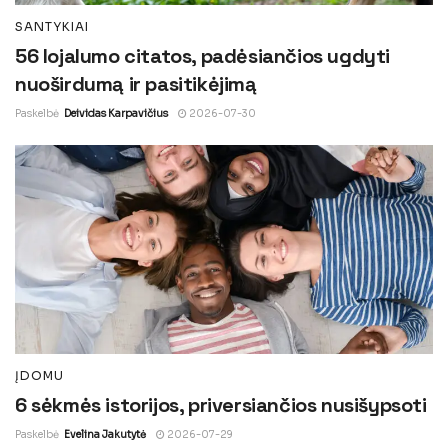
SANTYKIAI
56 lojalumo citatos, padėsiančios ugdyti
nuoširdumą ir pasitikėjimą
Paskelbė
Deividas Karpavičius
2026-07-30
ĮDOMU
6 sėkmės istorijos, priversiančios nusišypsoti
Paskelbė
Evelina Jakutytė
2026-07-29