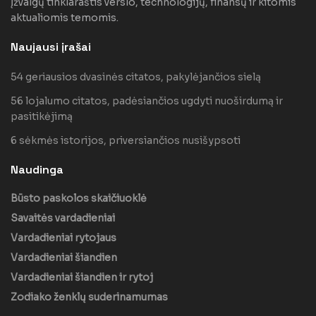
Įžvalgų tinklaraštis verslo, technologijų, finansų ir kitomis
aktualiomis temomis.
Naujausi įrašai
54 geriausios dvasinės citatos, pakylėjančios sielą
56 lojalumo citatos, padėsiančios ugdyti nuoširdumą ir
pasitikėjimą
6 sėkmės istorijos, priversiančios nusišypsoti
Naudinga
Būsto paskolos skaičiuoklė
Savaitės vardadieniai
Vardadieniai rytojaus
Vardadieniai šiandien
Vardadieniai šiandien ir rytoj
Zodiako ženklų suderinamumas