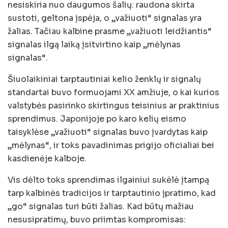
nesiskiria nuo daugumos šalių: raudona skirta
sustoti, geltona įspėja, o „važiuoti“ signalas yra
žalias. Tačiau kalbine prasme „važiuoti leidžiantis“
signalas ilgą laiką įsitvirtino kaip „mėlynas
signalas“.
Šiuolaikiniai tarptautiniai kelio ženklų ir signalų
standartai buvo formuojami XX amžiuje, o kai kurios
valstybės pasirinko skirtingus teisinius ar praktinius
sprendimus. Japonijoje po karo kelių eismo
taisyklėse „važiuoti“ signalas buvo įvardytas kaip
„mėlynas“, ir toks pavadinimas prigijo oficialiai bei
kasdienėje kalboje.
Vis dėlto toks sprendimas ilgainiui sukėlė įtampą
tarp kalbinės tradicijos ir tarptautinio įpratimo, kad
„go“ signalas turi būti žalias. Kad būtų mažiau
nesusipratimų, buvo priimtas kompromisas: