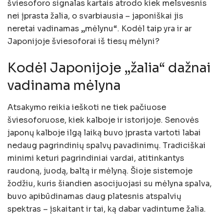
šviesoforo signalas kartais atrodo kiek melsvesnis
nei įprasta žalia, o svarbiausia – japoniškai jis
neretai vadinamas „mėlynu“. Kodėl taip yra ir ar
Japonijoje šviesoforai iš tiesų mėlyni?
Kodėl Japonijoje „žalia“ dažnai
vadinama mėlyna
Atsakymo reikia ieškoti ne tiek pačiuose
šviesoforuose, kiek kalboje ir istorijoje. Senovės
japonų kalboje ilgą laiką buvo įprasta vartoti labai
nedaug pagrindinių spalvų pavadinimų. Tradiciškai
minimi keturi pagrindiniai vardai, atitinkantys
raudoną, juodą, baltą ir mėlyną. Šioje sistemoje
žodžiu, kuris šiandien asocijuojasi su mėlyna spalva,
buvo apibūdinamas daug platesnis atspalvių
spektras – įskaitant ir tai, ką dabar vadintume žalia.