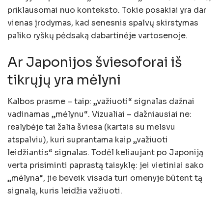
priklausomai nuo konteksto. Tokie posakiai yra dar
vienas įrodymas, kad senesnis spalvų skirstymas
paliko ryškų pėdsaką dabartinėje vartosenoje.
Ar Japonijos šviesoforai iš
tikrųjų yra mėlyni
Kalbos prasme – taip: „važiuoti“ signalas dažnai
vadinamas „mėlynu“. Vizualiai – dažniausiai ne:
realybėje tai žalia šviesa (kartais su melsvu
atspalviu), kuri suprantama kaip „važiuoti
leidžiantis“ signalas. Todėl keliaujant po Japoniją
verta prisiminti paprastą taisyklę: jei vietiniai sako
„mėlyna“, jie beveik visada turi omenyje būtent tą
signalą, kuris leidžia važiuoti.