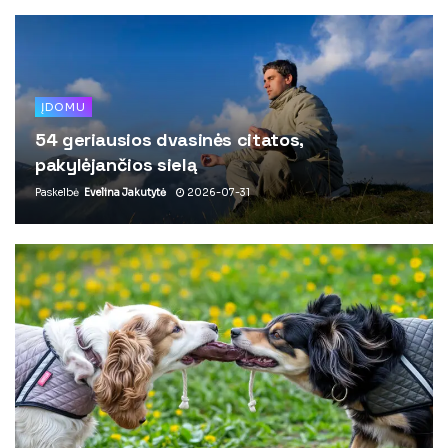
ĮDOMU
54 geriausios dvasinės citatos,
pakylėjančios sielą
Paskelbė
Evelina Jakutytė
2026-07-31