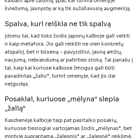
kalbant apie žalumą, ypač kai turima omenyje
šviežumą, jaunystę ar ką tik sužaliavusią augmeniją.
Spalva, kuri reiškia ne tik spalvą
Įdomu tai, kad toks žodis japonų kalboje gali veikti
ir kaip metafora. Jis gali reikšti ne vien konkretų
atspalvį, bet ir būseną – pavyzdžiui, jauną amžių,
naujumą, nebrandumą ar patirties stoką. Tai panašu į
tai, kaip kai kuriose kalbose žmogus gali būti
pavadintas „žaliu“, turint omenyje, kad jis dar
neįgudęs.
Posakiai, kuriuose „mėlyna“ slepia
„žalią“
Kasdienėje kalboje taip pat pasitaiko posakių,
kuriuose tiesiogiai vartojamas žodis „mėlynas“, bet
mintyje suprantama „žalesnis“ ar „žalesnė“ reikšmė,