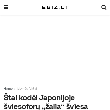
Home
Įdomūs faktai
Štai kodėl Japonijoje
šviesoforų „žalia“ šviesa