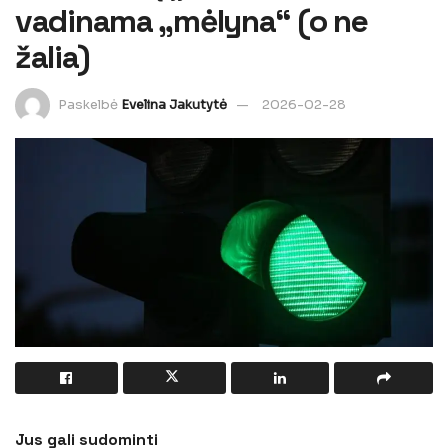
vadinama „mėlyna“ (o ne
žalia)
Paskelbė
Evelina Jakutytė
2026-02-28
Jus gali sudominti