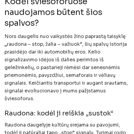
Kodėl šviesoforuose
naudojamos būtent šios
spalvos?
Nors daugelis nuo vaikystės žino paprastą taisyklę
„raudona – stop, žalia – važiuok“, šių spalvų istorija
prasidėjo dar iki automobilių eros. Kelio
signalizavimo idėjos iš dalies perimtos iš
geležinkelių, o pastarieji rėmėsi dar senesnėmis
priemonėmis, pavyzdžiui, semaforais ir vėliavų
signalais. Keičiantis transportui ir augant srautams,
signalai evoliucionavo į mums pažįstamus
šviesoforus.
Raudona: kodėl ji reiškia „sustok“
Raudona daugelyje kultūrų siejama su pavojumi,
todėl ji natūraliai tapo „stop“ signalu. Tyrimai rodo,