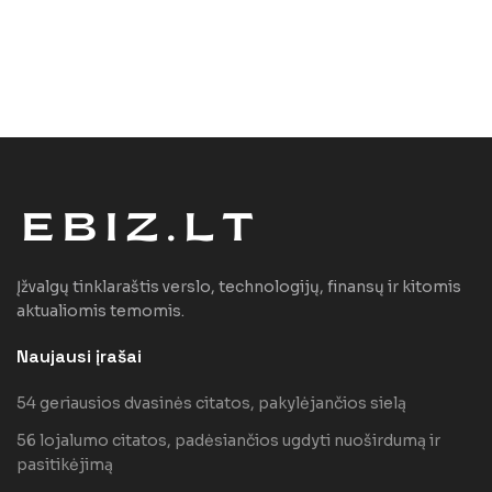
Įžvalgų tinklaraštis verslo, technologijų, finansų ir kitomis
aktualiomis temomis.
Naujausi įrašai
54 geriausios dvasinės citatos, pakylėjančios sielą
56 lojalumo citatos, padėsiančios ugdyti nuoširdumą ir
pasitikėjimą