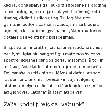
kad raudona spalva gali sukelti stipresnę fiziologinę
ir psichologinę reakciją: suaktyvinti dėmesį, kelti
įtampą, didinti širdies ritmą. Tai logiška, nes
gamtoje raudona dažnai asociuojama su krauju ar
ugnimi, o kai kuriems gyvūnams ryškios raudonos
detalės gali veikti kaip perspėjimas.
Ši spalva turi ir praktinį pranašumą: raudona šviesa
pasižymi ilgiausiu bangos ilgiu matomos šviesos
spektre. Ilgesnės bangos geriau matomos iš toli ir
mažiau „išsisklaido“ atmosferoje nei trumpesnės.
Dėl panašaus reiškinio saulėlydžiai dažnai atrodo
raudoni ar oranžiniai: šviesai keliaujant ilgesnį
atstumą, mėlyna dalis labiau išsisklaido, o iki mūsų
akių lengviau „ateina“ šiltesni atspalviai.
Žalia: kodėl ji reiškia „važiuok“