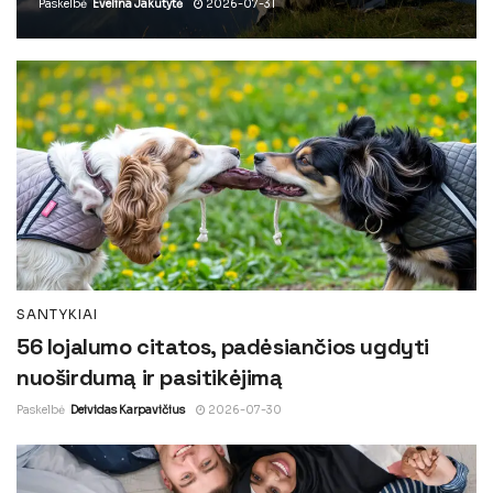
Paskelbė
Evelina Jakutytė
2026-07-31
SANTYKIAI
56 lojalumo citatos, padėsiančios ugdyti
nuoširdumą ir pasitikėjimą
Paskelbė
Deividas Karpavičius
2026-07-30