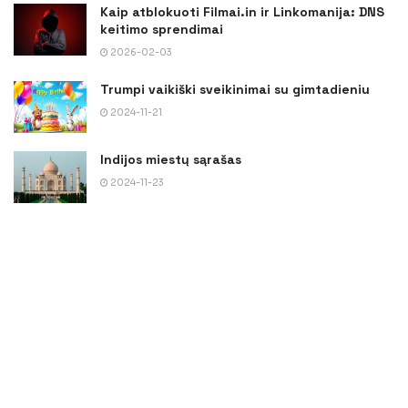
Kaip atblokuoti Filmai.in ir Linkomanija: DNS
keitimo sprendimai
2026-02-03
Trumpi vaikiški sveikinimai su gimtadieniu
2024-11-21
Indijos miestų sąrašas
2024-11-23