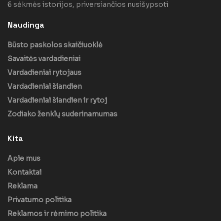
6 sėkmės istorijos, priversiančios nusišypsoti
Naudinga
Būsto paskolos skaičiuoklė
Savaitės vardadieniai
Vardadieniai rytojaus
Vardadieniai šiandien
Vardadieniai šiandien ir rytoj
Zodiako ženklų suderinamumas
Kita
Apie mus
Kontaktai
Reklama
Privatumo politika
Reklamos ir rėmimo politika