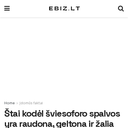
Home
Įdomūs faktai
Štai kodėl šviesoforo spalvos
yra raudona, geltona ir žalia