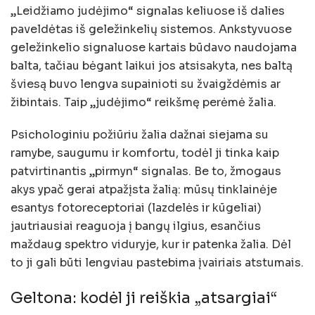
„Leidžiamo judėjimo“ signalas keliuose iš dalies
paveldėtas iš geležinkelių sistemos. Ankstyvuose
geležinkelio signaluose kartais būdavo naudojama
balta, tačiau bėgant laikui jos atsisakyta, nes baltą
šviesą buvo lengva supainioti su žvaigždėmis ar
žibintais. Taip „judėjimo“ reikšmę perėmė žalia.
Psichologiniu požiūriu žalia dažnai siejama su
ramybe, saugumu ir komfortu, todėl ji tinka kaip
patvirtinantis „pirmyn“ signalas. Be to, žmogaus
akys ypač gerai atpažįsta žalią: mūsų tinklainėje
esantys fotoreceptoriai (lazdelės ir kūgeliai)
jautriausiai reaguoja į bangų ilgius, esančius
maždaug spektro viduryje, kur ir patenka žalia. Dėl
to ji gali būti lengviau pastebima įvairiais atstumais.
Geltona: kodėl ji reiškia „atsargiai“