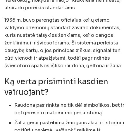
nereikėtų „mokytis iš naujo“ kiekviename mieste,
atsirado poreikis standartams.
1935 m. buvo parengtas oficialus kelių eismo
valdymo priemonių standartizavimo dokumentas,
kuris nustatė taisykles ženklams, kelio dangos
ženklinimui ir šviesoforams. Ši sistema perleista
daugybę kartų, o jos principas aiškus: signalai turi
būti vienodi ir atpažįstami, todėl pagrindinės
šviesoforo spalvos išliko raudona, geltona ir žalia.
Ką verta prisiminti kasdien
vairuojant?
Raudona pasirinkta ne tik dėl simbolikos, bet ir
dėl geresnio matomumo per atstumą.
Žalia gerai pastebima žmogaus akiai ir istoriniu
požiūriu perėmė „važiuok“ reikšmę iš