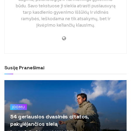
būdu. Savo tekstuose ji siekia atrasti pusiausvyrą
tarp kasdienio gyvenimo iššūkių ir vidinės
ramybės, ieškodama ne tik atsakymų, bet ir
įkvėpimo keliančių klausimų.
Susiję
Pranešimai
ĮDOMU
54 geriausios dvasinės citatos,
pakylėjančios sielą