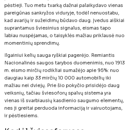
pėstieji. Tuo metu tvarką dažnai palaikydavo vienas
pareigūnas sankryžos viduryje, todėl nenuostabu,
kad avarijų ir sužeidimų būdavo daug. Įvedus aiškiai
suprantamus šviesinius signalus, eismas tapo
labiau nuspėjamas, o taisyklės mažiau priklausė nuo
momentinių sprendimų.
Ilgainiui kelių sauga ryškiai pagerėjo. Remiantis
Nacionalinės saugos tarybos duomenimis, nuo 1913
m. eismo mirčių rodikliai sumažėjo apie 95%: nuo
daugiau kaip 33 mirčių 10 000 automobilių iki
mažiau nei dviejų. Prie šio pokyčio prisidėjo daug
veiksnių, tačiau šviesoforų spalvų sistema yra
vienas iš svarbiausių kasdienio saugumo elementų,
nes ji greitai perduoda informaciją ir vairuotojams,
ir pėstiesiems.