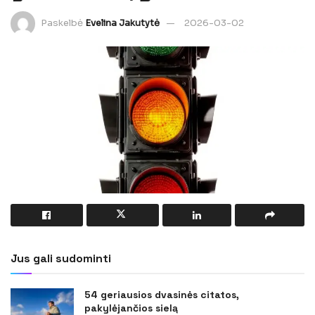
Paskelbė
Evelina Jakutytė
2026-03-02
Jus gali sudominti
54 geriausios dvasinės citatos,
pakylėjančios sielą