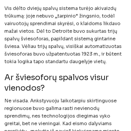
Vis dėlto dviejų spalvų sistema turėjo akivaizdų
trūkumą: joje nebuvo „tarpinio“ žingsnio, todėl
vairuotojų sprendimai skyrėsi, o klaidoms likdavo
mažai vietos. Dėl to Detroite buvo sukurtas trijų
spalvų šviesoforas, papildant sistemą gintarine
šviesa. Vėliau trijų spalvų, visiškai automatizuotas
šviesoforas buvo užpatentuotas 1923 m., ir būtent
tokia logika tapo standartu daugelyje vietų.
Ar šviesoforų spalvos visur
vienodos?
Ne visada. Ankstyvuoju laikotarpiu skirtinguose
regionuose buvo galima rasti nevienodų
sprendimų, nes technologijos diegimas vyko
greitai, bet ne vieningai. Kad eismo dalyviams