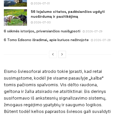
2026-07-31
56 lojalumo citatos, padėsiančios ugdyti
nuoširdumą ir pasitikėjimą
2026-07-30
6 sėkmės istorijos, priversiančios nusišypsoti
2026-07-29
6 Tomo Edisono išradimai, apie kuriuos nežinojote
2026-07-28
Eismo šviesoforai atrodo tokie įprasti, kad retai
susimąstome, kodėl jie visame pasaulyje „kalba“
tomis pačiomis spalvomis. Vis dėlto raudona,
geltona ir žalia atsirado ne atsitiktinai: šis derinys
susiformavo iš ankstesnių signalizavimo sistemų,
žmogaus regėjimo ypatybių ir saugumo logikos.
Būtent todėl kelios paprastos šviesos gali suvaldyti