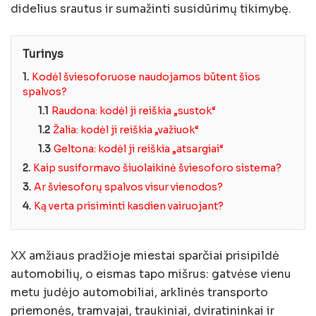
didelius srautus ir sumažinti susidūrimų tikimybę.
Turinys
1.
Kodėl šviesoforuose naudojamos būtent šios
spalvos?
1.1
Raudona: kodėl ji reiškia „sustok“
1.2
Žalia: kodėl ji reiškia „važiuok“
1.3
Geltona: kodėl ji reiškia „atsargiai“
2.
Kaip susiformavo šiuolaikinė šviesoforo sistema?
3.
Ar šviesoforų spalvos visur vienodos?
4.
Ką verta prisiminti kasdien vairuojant?
XX amžiaus pradžioje miestai sparčiai prisipildė
automobilių, o eismas tapo mišrus: gatvėse vienu
metu judėjo automobiliai, arklinės transporto
priemonės, tramvajai, traukiniai, dviratininkai ir