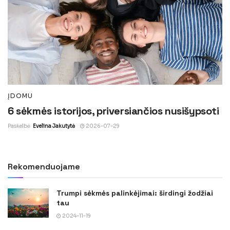
ĮDOMU
6 sėkmės istorijos, priversiančios nusišypsoti
Paskelbė
Evelina Jakutytė
2026-07-29
Rekomenduojame
Trumpi sėkmės palinkėjimai: širdingi žodžiai
tau
2024-11-19