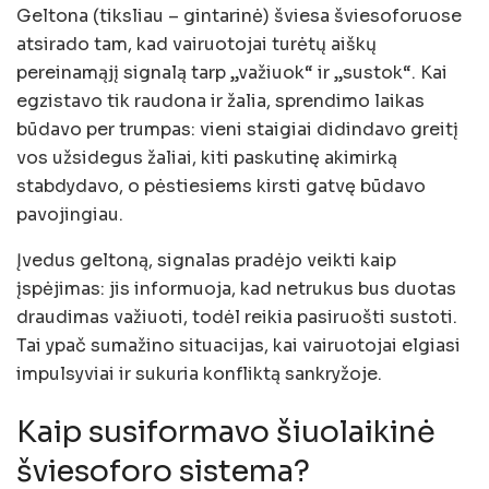
Geltona (tiksliau – gintarinė) šviesa šviesoforuose
atsirado tam, kad vairuotojai turėtų aiškų
pereinamąjį signalą tarp „važiuok“ ir „sustok“. Kai
egzistavo tik raudona ir žalia, sprendimo laikas
būdavo per trumpas: vieni staigiai didindavo greitį
vos užsidegus žaliai, kiti paskutinę akimirką
stabdydavo, o pėstiesiems kirsti gatvę būdavo
pavojingiau.
Įvedus geltoną, signalas pradėjo veikti kaip
įspėjimas: jis informuoja, kad netrukus bus duotas
draudimas važiuoti, todėl reikia pasiruošti sustoti.
Tai ypač sumažino situacijas, kai vairuotojai elgiasi
impulsyviai ir sukuria konfliktą sankryžoje.
Kaip susiformavo šiuolaikinė
šviesoforo sistema?