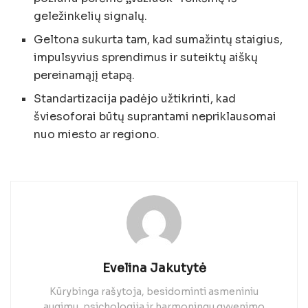
geležinkelių signalų.
Geltona sukurta tam, kad sumažintų staigius,
impulsyvius sprendimus ir suteiktų aiškų
pereinamąjį etapą.
Standartizacija padėjo užtikrinti, kad
šviesoforai būtų suprantami nepriklausomai
nuo miesto ar regiono.
Evelina Jakutytė
Kūrybinga rašytoja, besidominti asmeniniu
augimu, psichologija ir harmoningu gyvenimo