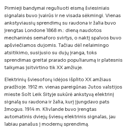
Pirmieji bandymai reguliuoti eismą šviesiniais
signalais buvo įvairūs ir ne visada sėkmingi. Vienas
ankstyviausių sprendimų su raudona ir žalia buvo
įrengtas Londone 1868 m.: dieną naudotos
mechaninės semaforo svirtys, o naktį spalvos buvo
apšviečiamos dujomis. Tačiau dėl nelaimingo
atsitikimo, susijusio su dujų įranga, toks
sprendimas greitai prarado populiarumą ir platesnis
taikymas įsitvirtino tik XX amžiuje.
Elektrinių šviesoforų idėjos išplito XX amžiaus
pradžioje. 1912 m. vienas pareigūnas Jutos valstijos
mieste Solt Leik Sityje sukūrė ankstyvą elektrinį
signalą su raudona ir žalia, kurį įjungdavo pats
žmogus. 1914 m. Klivlande buvo įrengtas
automatinis dviejų šviesų elektrinis signalas, jau
labiau panašus į modernų sprendimą.