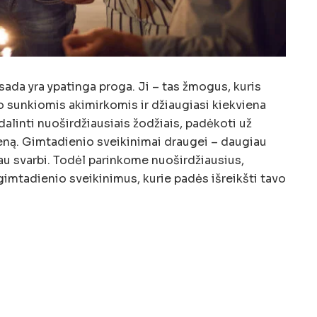
ada yra ypatinga proga. Ji – tas žmogus, kuris
ko sunkiomis akimirkomis ir džiaugiasi kiekviena
dalinti nuoširdžiausiais žodžiais, padėkoti už
dieną. Gimtadienio sveikinimai draugei – daugiau
 tau svarbi. Todėl parinkome nuoširdžiausius,
 gimtadienio sveikinimus, kurie padės išreikšti tavo