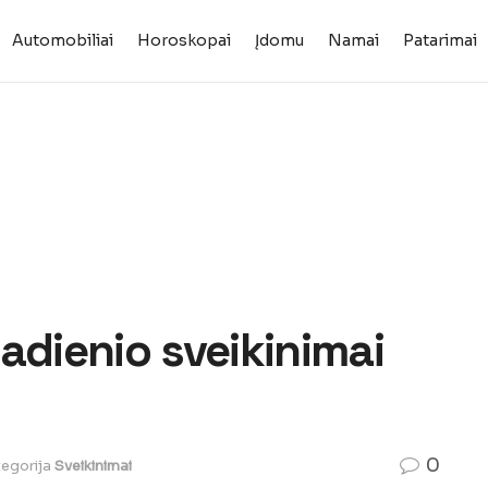
Automobiliai
Horoskopai
Įdomu
Namai
Patarimai
adienio sveikinimai
0
egorija
Sveikinimai