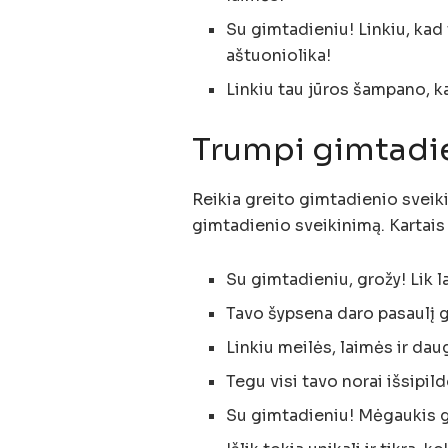
Su gimtadieniu! Linkiu, kad
aštuoniolika!
Linkiu tau jūros šampano, 
Trumpi gimtadie
Reikia greito gimtadienio sveik
gimtadienio sveikinimą. Kartais 
Su gimtadieniu, grožy! Lik l
Tavo šypsena daro pasaulį ge
Linkiu meilės, laimės ir da
Tegu visi tavo norai išsipild
Su gimtadieniu! Mėgaukis g