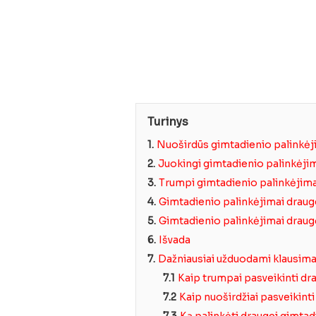
Turinys
1.
Nuoširdūs gimtadienio palinkėjima
2.
Juokingi gimtadienio palinkėjim
3.
Trumpi gimtadienio palinkėjima
4.
Gimtadienio palinkėjimai draug
5.
Gimtadienio palinkėjimai draugė
6.
Išvada
7.
Dažniausiai užduodami klausima
7.1
Kaip trumpai pasveikinti dr
7.2
Kaip nuoširdžiai pasveikint