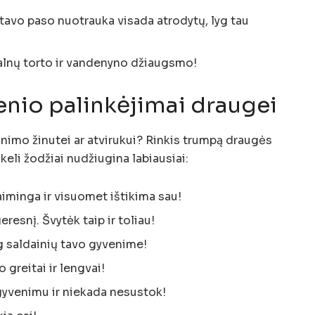
 tavo paso nuotrauka visada atrodytų, lyg tau
kalnų torto ir vandenyno džiaugsmo!
nio palinkėjimai draugei
inimo žinutei ar atvirukui? Rinkis trumpą draugės
keli žodžiai nudžiugina labiausiai:
aiminga ir visuomet ištikima sau!
resnį. Švytėk taip ir toliau!
ug saldainių tavo gyvenime!
o greitai ir lengvai!
yvenimu ir niekada nesustok!