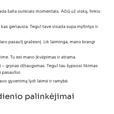
ada šalia sunkiais momentais. Ačiū už viską, linkiu
, kas geriausia. Tegul tave visada supa mylintys ir
aro pasaulį gražesnį. Lik laiminga, mano brangi
ime. Tu esi mano įkvėpimas ir atrama.
i – grynas džiaugsmas. Tegul tau šypsosi likimas
i pasauliui.
tavo gyvenimą lydi laimė ir ramybė.
ienio palinkėjimai