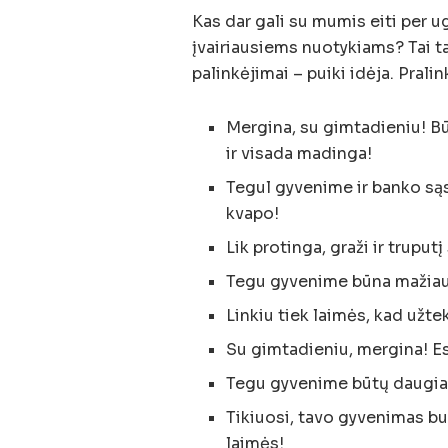
Kas dar gali su mumis eiti per 
įvairiausiems nuotykiams? Tai t
palinkėjimai – puiki idėja. Prali
Mergina, su gimtadieniu! Bū
ir visada madinga!
Tegul gyvenime ir banko sąs
kvapo!
Lik protinga, graži ir truput
Tegu gyvenime būna mažiau 
Linkiu tiek laimės, kad užte
Su gimtadieniu, mergina! Es
Tegu gyvenime būtų daugiau 
Tikiuosi, tavo gyvenimas bus
laimės!