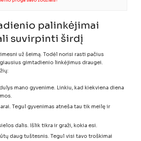
ienio proga savo žodžiais?
dienio palinkėjimai
li suvirpinti širdį
mesni už šeimą. Todėl norisi rasti pačius
ngiausius gimtadienio linkėjimus draugei.
žių:
indulys mano gyvenime. Linkiu, kad kiekviena diena
umos.
arai. Tegul gyvenimas atneša tau tik meilę ir
los dalis. Išlik tikra ir graži, kokia esi.
tų daug tuštesnis. Tegul visi tavo troškimai