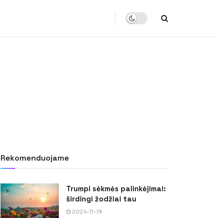
Rekomenduojame
Trumpi sėkmės palinkėjimai:
širdingi žodžiai tau
2024-11-19