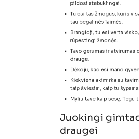
pildosi stebuklingai.
Tu esi tas žmogus, kuris vis
tau begalinės laimės.
Brangioji, tu esi verta visko
rūpestingi žmonės.
Tavo gerumas ir atvirumas d
drauge.
Dėkoju, kad esi mano gyven
Kiekviena akimirka su tavim
taip šviesiai, kaip tu šypsais
Myliu tave kaip sesę. Tegu 
Juokingi gimtad
draugei