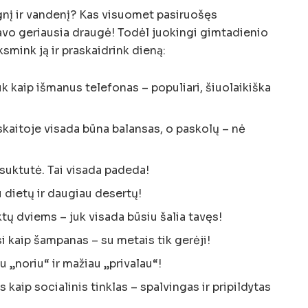
ugnį ir vandenį? Kas visuomet pasiruošęs
avo geriausia draugė! Todėl juokingi gimtadienio
nksmink ją ir praskaidrink dieną:
k kaip išmanus telefonas – populiari, šiuolaikiška
kaitoje visada būna balansas, o paskolų – nė
į suktutė. Tai visada padeda!
dietų ir daugiau desertų!
ktų dviems – juk visada būsiu šalia tavęs!
i kaip šampanas – su metais tik gerėji!
„noriu“ ir mažiau „privalau“!
 kaip socialinis tinklas – spalvingas ir pripildytas