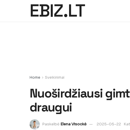
EBIZ.LT
Home
Sveikinimai
Nuoširdžiausi gimt
draugui
Paskelbė
Elena Visockė
2025-05-22
Kat