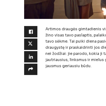
Artimos draugės gimtadienis vis
žino visas tavo paslaptis, palai
tavo sėkme. Tai puiki diena pasi
draugystę ir praskaidrinti jos 
nei žodžiai: jie parodo, kokia ji
jautriausius, linksmus ir mielus
jausmus geriausiu būdu.