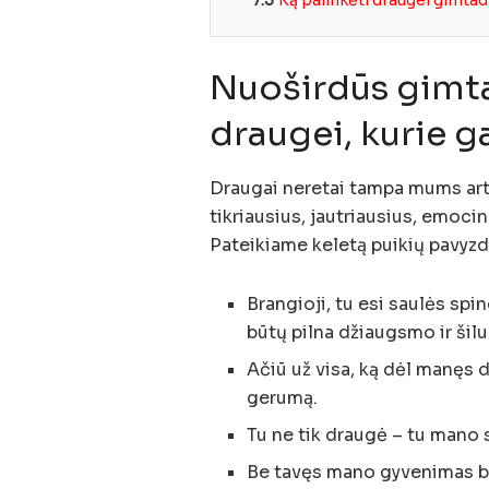
7.3
Ką palinkėti draugei gimtad
Nuoširdūs gimta
draugei, kurie ga
Draugai neretai tampa mums arti
tikriausius, jautriausius, emoci
Pateikiame keletą puikių pavyzd
Brangioji, tu esi saulės sp
būtų pilna džiaugsmo ir šil
Ačiū už visa, ką dėl manęs d
gerumą.
Tu ne tik draugė – tu mano sie
Be tavęs mano gyvenimas bū