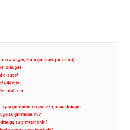
i draugei, kurie gali suvirpinti širdį
ai draugei
i draugei
ei eilėmis
s jubiliejui
i apie gimtadienio palinkėjimus draugei
augę su gimtadieniu?
i draugę su gimtadieniu?