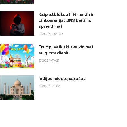
Kaip atblokuoti Filmai.in ir
Linkomanija: DNS keitimo
sprendimai
2026-02-03
Trumpi vaikiški sveikinimai
su gimtadieniu
2024-11-21
Indijos miestų sąrašas
2024-11-23