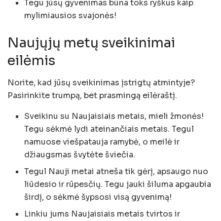
Tegu jūsų gyvenimas būna toks ryškus kaip
mylimiausios svajonės!
Naujųjų metų sveikinimai
eilėmis
Norite, kad jūsų sveikinimas įstrigtų atmintyje?
Pasirinkite trumpą, bet prasmingą eilėraštį.
Sveikinu su Naujaisiais metais, mieli žmonės!
Tegu sėkmė lydi ateinančiais metais. Tegul
namuose viešpatauja ramybė, o meilė ir
džiaugsmas švytėte šviečia.
Tegul Nauji metai atneša tik gėrį, apsaugo nuo
liūdesio ir rūpesčių. Tegu jauki šiluma apgaubia
širdį, o sėkmė šypsosi visą gyvenimą!
Linkiu jums Naujaisiais metais tvirtos ir