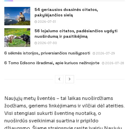
54 geriausios dvasinės citatos,
pakylėjančios sielą
2026-07-31
56 lojalumo citatos, padėsiančios ugdyti
nuoširdumą ir pasitikėjimą
2026-07-30
6 sėkmės istorijos, priversiančios nusišypsoti
2026-07-29
6 Tomo Edisono išradimai, apie kuriuos nežinojote
2026-07-28
Naujųjų metų šventės – tai laikas nuoširdžiams
žodžiams, geriems linkėjimams ir vilčiai dėl ateities.
Visi stengiasi sukurti šventinę nuotaiką, o
nuoširdūs sveikinimai suartina ir pripildo
džiaugsmo. Šiame straipsnyje rasite įvairių Naujųjų