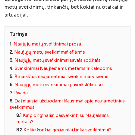
metų sveikinimų, tinkančių bet kokiai nuotaikai ir
situacijai.
Turinys
1.
Naujųjų metų sveikinimai proza
2.
Naujųjų metų sveikinimai eilėmis
3.
Naujųjų metų sveikinimai savais žodžiais
4.
Sveikinimai Naujiesiems metams ir Kalėdoms
5.
Šmaikštūs naujametiniai sveikinimai visiems
6.
Naujųjų metų sveikinimai paveikslėliuose
7.
Išvada
8.
Dažniausiai užduodami klausimai apie naujametinius
sveikinimus
8.1
Kaip originaliai pasveikinti su Naujaisiais
metais?
8.2
Kokie žodžiai geriausiai tinka sveikinimui?