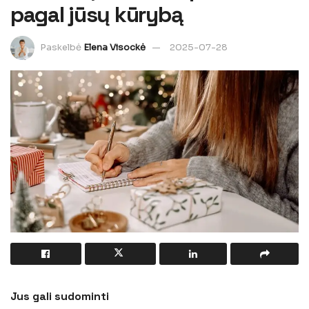
pagal jūsų kūrybą
Paskelbė
Elena Visockė
2025-07-28
Jus gali sudominti