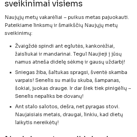
sveikinimai visiems
Naujųjų metų vakarėliai – puikus metas pajuokauti.
Pateikiame linksmų ir šmaikščių Naujųjų metų
sveikinimų:
Žvaigždė spindi ant eglutės, kankorėžiai,
žaisliukai ir mandarinai. Tegul Naujieji į jūsų
namus atneša didelę sėkmę ir gausų uždarbį!
Sniegas žiba, šaltukas spragsi, šventė skamba
varpais! Senelis su maišu skuba, šampanas,
šokiai, juokas drauge. Ir dar šiek tiek pinigėlių –
Senelis nepaliks be dovanų!
Ant stalo salotos, dešra, net pyragas stovi.
Naujaisiais metais, draugai, linkiu, kad dietų
laikytis nereikėtų!