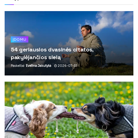
ĮDOMU
54 geriausios dvasinės citatos,
pakylėjančios sielą
Paskelbė
Evelina Jakutytė
2026-07-31