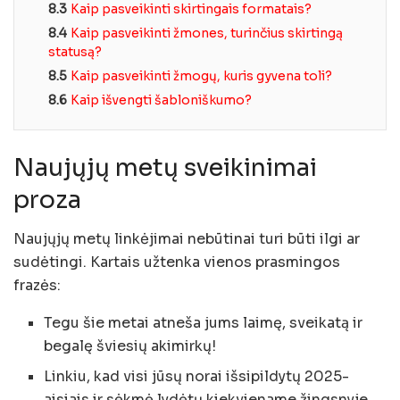
8.3
Kaip pasveikinti skirtingais formatais?
8.4
Kaip pasveikinti žmones, turinčius skirtingą
statusą?
8.5
Kaip pasveikinti žmogų, kuris gyvena toli?
8.6
Kaip išvengti šabloniškumo?
Naujųjų metų sveikinimai
proza
Naujųjų metų linkėjimai nebūtinai turi būti ilgi ar
sudėtingi. Kartais užtenka vienos prasmingos
frazės:
Tegu šie metai atneša jums laimę, sveikatą ir
begalę šviesių akimirkų!
Linkiu, kad visi jūsų norai išsipildytų 2025-
aisiais ir sėkmė lydėtų kiekviename žingsnyje.