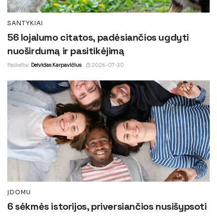
SANTYKIAI
56 lojalumo citatos, padėsiančios ugdyti
nuoširdumą ir pasitikėjimą
Paskelbė
Deividas Karpavičius
2026-07-30
ĮDOMU
6 sėkmės istorijos, priversiančios nusišypsoti