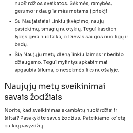
nuoširdžios sveikatos. Sėkmės, ramybės,
gerumo ir daug laimės metams į priekį!
Su Naujaisiais! Linkiu įkvėpimo, naujų
pasiekimų, smagių nuotykių. Tegul kasdien
lydės gera nuotaika, o Dievas saugos nuo ligų ir
bėdų.
Šią Naujųjų metų dieną linkiu laimės ir beribio
džiaugsmo. Tegul mylintys apkabinimai
apgaubia šiluma, o nesėkmės liks nuošalyje.
Naujųjų metų sveikinimai
savais žodžiais
Norite, kad sveikinimas skambėtų nuoširdžiai ir
šiltai? Pasakykite savus žodžius. Pateikiame keletą
puikių pavyzdžių: