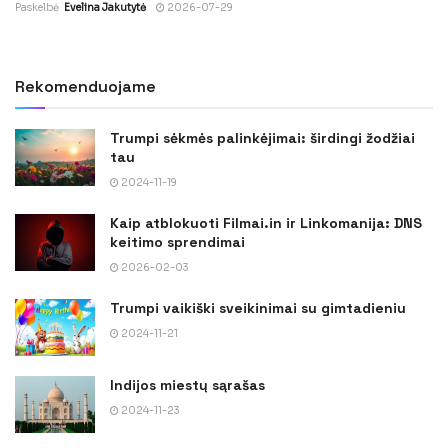
Paskelbė
Evelina Jakutytė
2026-07-29
Rekomenduojame
Trumpi sėkmės palinkėjimai: širdingi žodžiai
tau
2024-11-19
Kaip atblokuoti Filmai.in ir Linkomanija: DNS
keitimo sprendimai
2026-02-03
Trumpi vaikiški sveikinimai su gimtadieniu
2024-11-21
Indijos miestų sąrašas
2024-11-23