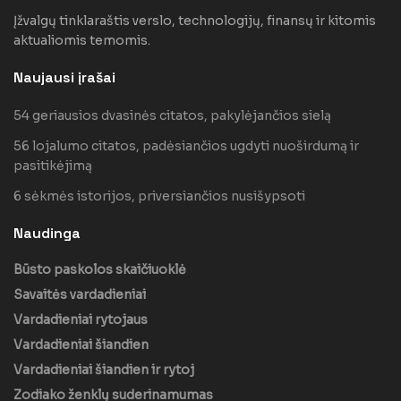
Įžvalgų tinklaraštis verslo, technologijų, finansų ir kitomis
aktualiomis temomis.
Naujausi įrašai
54 geriausios dvasinės citatos, pakylėjančios sielą
56 lojalumo citatos, padėsiančios ugdyti nuoširdumą ir
pasitikėjimą
6 sėkmės istorijos, priversiančios nusišypsoti
Naudinga
Būsto paskolos skaičiuoklė
Savaitės vardadieniai
Vardadieniai rytojaus
Vardadieniai šiandien
Vardadieniai šiandien ir rytoj
Zodiako ženklų suderinamumas