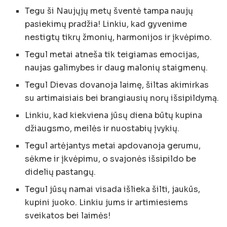
Tegu ši Naujųjų metų šventė tampa naujų
pasiekimų pradžia! Linkiu, kad gyvenime
nestigtų tikrų žmonių, harmonijos ir įkvėpimo.
Tegul metai atneša tik teigiamas emocijas,
naujas galimybes ir daug malonių staigmenų.
Tegul Dievas dovanoja laimę, šiltas akimirkas
su artimaisiais bei brangiausių norų išsipildymą.
Linkiu, kad kiekviena jūsų diena būtų kupina
džiaugsmo, meilės ir nuostabių įvykių.
Tegul artėjantys metai apdovanoja gerumu,
sėkme ir įkvėpimu, o svajonės išsipildo be
didelių pastangų.
Tegul jūsų namai visada išlieka šilti, jaukūs,
kupini juoko. Linkiu jums ir artimiesiems
sveikatos bei laimės!