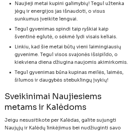
Naujieji metai kupini galimybių! Tegul užtenka
jėgų ir energijos jas išnaudoti, o visus
sunkumus įveikite lengvai.
Tegul gyvenimas spindi taip ryškiai kaip
šventinė eglutė, o sėkmė lydi visais keliais.
Linkiu, kad šie metai būtų vieni laimingiausių
gyvenime. Tegul visos svajonės išsipildo, o
kiekviena diena džiugina naujomis akimirkomis.
Tegul gyvenimas būna kupinas meilės, laimės,
šilumos ir daugybės stebuklingų įvykių!
Sveikinimai Naujiesiems
metams ir Kalėdoms
Jeigu nesusitikote per Kalėdas, galite sujungti
Naujųjų ir Kalėdų linkėjimus bei nudžiuginti savo