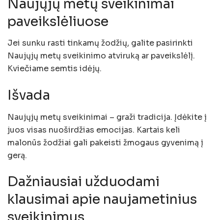
Naujųjų metų sveikinimai
paveikslėliuose
Jei sunku rasti tinkamų žodžių, galite pasirinkti
Naujųjų metų sveikinimo atviruką ar paveikslėlį.
Kviečiame semtis idėjų.
Išvada
Naujųjų metų sveikinimai – graži tradicija. Įdėkite į
juos visas nuoširdžias emocijas. Kartais keli
malonūs žodžiai gali pakeisti žmogaus gyvenimą į
gerą.
Dažniausiai užduodami
klausimai apie naujametinius
sveikinimus