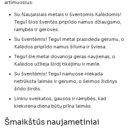
artimuosius:
Su Naujaisiais metais ir šventomis Kalėdomis!
Tegul šios šventės pripildo namus džiaugsmo,
ramybės ir gerovės.
Su šventėmis! Tegul metai prasideda gerumu, o
Kalėdos pripildo namus šiluma ir šviesa.
Tegul šie metai dovanoja geras naujienas, o
Kalėdos užlieja širdį tikėjimu ir meile.
Su šventėmis! Tegul namuose niekada
netrūksta laimės ir gerumo, o šeimos židinys
šildo širdis.
Linkiu sveikatos, gausos ir ramybės, kad
kiekviena diena būtų pilna laimės.
Šmaikštūs naujametiniai