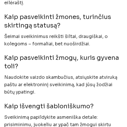
eilėraštį.
Kaip pasveikinti žmones, turinčius
skirtingą statusą?
Šeimai sveikinimus reikšti šiltai, draugiškai, o
kolegoms – formaliai, bet nuoširdžiai.
Kaip pasveikinti žmogų, kuris gyvena
toli?
Naudokite vaizdo skambučius, atsiųskite atviruką
paštu ar elektroninį sveikinimą, kad jūsų žodžiai
būtų ypatingi.
Kaip išvengti šabloniškumo?
Sveikinimą papildykite asmeniška detale:
prisiminimu, juokeliu ar ypač tam žmogui skirtu