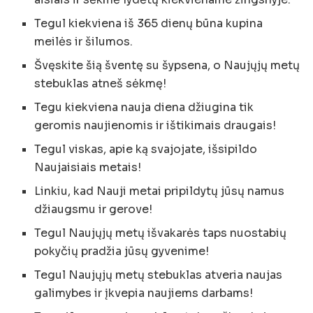
Tegul kiekviena iš 365 dienų būna kupina
meilės ir šilumos.
Švęskite šią šventę su šypsena, o Naujųjų metų
stebuklas atneš sėkmę!
Tegu kiekviena nauja diena džiugina tik
geromis naujienomis ir ištikimais draugais!
Tegul viskas, apie ką svajojate, išsipildo
Naujaisiais metais!
Linkiu, kad Nauji metai pripildytų jūsų namus
džiaugsmu ir gerove!
Tegul Naujųjų metų išvakarės taps nuostabių
pokyčių pradžia jūsų gyvenime!
Tegul Naujųjų metų stebuklas atveria naujas
galimybes ir įkvepia naujiems darbams!