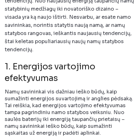
tendencijų. Nuo naujausių energiją taupančių namų
statybinių medžiagų iki novatoriško dizaino –
visada yra ką naujo ištirti. Nesvarbu, ar esate namo
savininkas, norintis statytis naują namą, ar namų
statybos rangovas, ieškantis naujausių tendencijų,
štai keletas populiariausių naujų namų statybos
tendencijų.
1. Energijos vartojimo
efektyvumas
Namų savininkai vis dažniau ieško būdų, kaip
sumažinti energijos suvartojimą ir anglies pėdsaką.
Tai reiškia, kad energijos vartojimo efektyvumas
tampa pagrindiniu namo statybos veiksniu. Nuo
saulės baterijų iki energiją taupančių prietaisų –
namų savininkai ieško būdų, kaip sumažinti
sąskaitas už energiją ir padėti aplinkai.