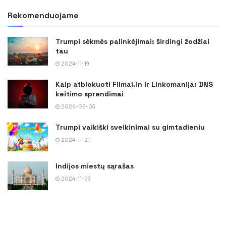
Rekomenduojame
Trumpi sėkmės palinkėjimai: širdingi žodžiai
tau
2024-11-19
Kaip atblokuoti Filmai.in ir Linkomanija: DNS
keitimo sprendimai
2026-02-03
Trumpi vaikiški sveikinimai su gimtadieniu
2024-11-21
Indijos miestų sąrašas
2024-11-23