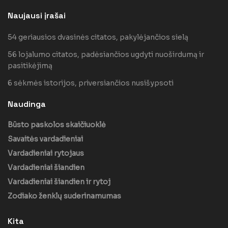
Naujausi įrašai
54 geriausios dvasinės citatos, pakylėjančios sielą
56 lojalumo citatos, padėsiančios ugdyti nuoširdumą ir
pasitikėjimą
6 sėkmės istorijos, priversiančios nusišypsoti
Naudinga
Būsto paskolos skaičiuoklė
Savaitės vardadieniai
Vardadieniai rytojaus
Vardadieniai šiandien
Vardadieniai šiandien ir rytoj
Zodiako ženklų suderinamumas
Kita