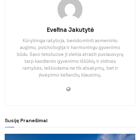
Evelina Jakutytė
Kūrybinga rašytoja, besidominti asmeniniu
augimu, psichologija ir harmoningu gyvenimo
būdu. Savo tekstuose ji siekia atrasti pusiausvyrą
tarp kasdienio gyvenimo iššūkių ir vidinės
ramybės, ieškodama ne tik atsakymų, bet ir
įkvėpimo keliančių klausimų.
Susiję
Pranešimai