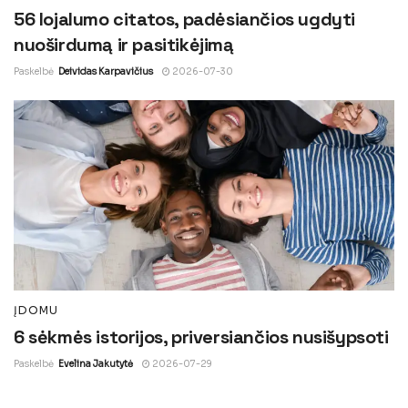
56 lojalumo citatos, padėsiančios ugdyti
nuoširdumą ir pasitikėjimą
Paskelbė
Deividas Karpavičius
2026-07-30
ĮDOMU
6 sėkmės istorijos, priversiančios nusišypsoti
Paskelbė
Evelina Jakutytė
2026-07-29