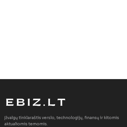
Įžvalgų tinklaraštis verslo, technologijų, finansų ir kitomis
aktualiomis temomis.