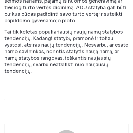
šeimos nariams, pajamų iš nuomos generavimą ar
tiesiog turto vertės didinimą. ADU statyba gali būti
puikus būdas padidinti savo turto vertę ir suteikti
papildomo gyvenamojo ploto.
Tai tik keletas populiariausių naujų namų statybos
tendencijų. Kadangi statybų pramonė ir toliau
vystosi, atsiras naujų tendencijų. Nesvarbu, ar esate
namo savininkas, norintis statytis naują namą, ar
namų statybos rangovas, ieškantis naujausių
tendencijų, svarbu neatsilikti nuo naujausių
tendencijų.
,