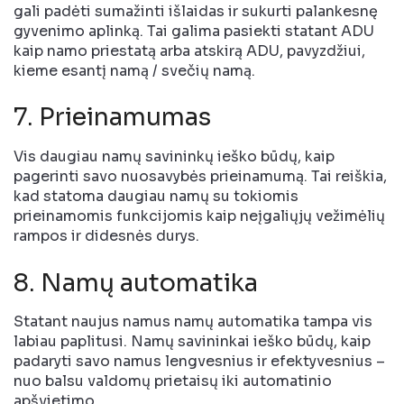
gali padėti sumažinti išlaidas ir sukurti palankesnę
gyvenimo aplinką. Tai galima pasiekti statant ADU
kaip namo priestatą arba atskirą ADU, pavyzdžiui,
kieme esantį namą / svečių namą.
7. Prieinamumas
Vis daugiau namų savininkų ieško būdų, kaip
pagerinti savo nuosavybės prieinamumą. Tai reiškia,
kad statoma daugiau namų su tokiomis
prieinamomis funkcijomis kaip neįgaliųjų vežimėlių
rampos ir didesnės durys.
8. Namų automatika
Statant naujus namus namų automatika tampa vis
labiau paplitusi. Namų savininkai ieško būdų, kaip
padaryti savo namus lengvesnius ir efektyvesnius –
nuo ​​balsu valdomų prietaisų iki automatinio
apšvietimo.