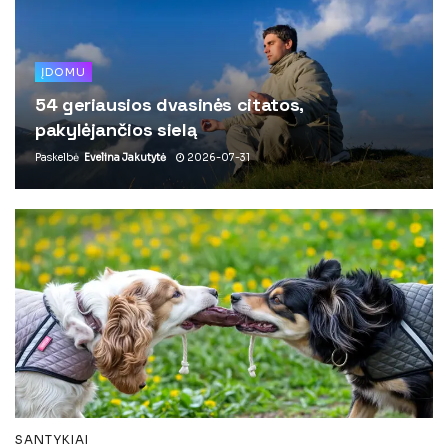
ĮDOMU
54 geriausios dvasinės citatos,
pakylėjančios sielą
Paskelbė
Evelina Jakutytė
2026-07-31
SANTYKIAI