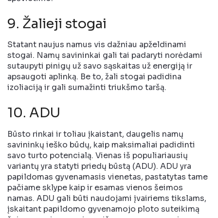
9. Žalieji stogai
Statant naujus namus vis dažniau apželdinami
stogai. Namų savininkai gali tai padaryti norėdami
sutaupyti pinigų už savo sąskaitas už energiją ir
apsaugoti aplinką. Be to, žali stogai padidina
izoliaciją ir gali sumažinti triukšmo taršą.
10. ADU
Būsto rinkai ir toliau įkaistant, daugelis namų
savininkų ieško būdų, kaip maksimaliai padidinti
savo turto potencialą. Vienas iš populiariausių
variantų yra statyti priedų būstą (ADU). ADU yra
papildomas gyvenamasis vienetas, pastatytas tame
pačiame sklype kaip ir esamas vienos šeimos
namas. ADU gali būti naudojami įvairiems tikslams,
įskaitant papildomo gyvenamojo ploto suteikimą