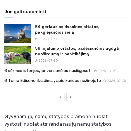
Jus gali sudominti
54 geriausios dvasinės citatos,
pakylėjančios sielą
2026-07-31
56 lojalumo citatos, padėsiančios ugdyti
nuoširdumą ir pasitikėjimą
2026-07-30
6 sėkmės istorijos, priversiančios nusišypsoti
2026-07-29
6 Tomo Edisono išradimai, apie kuriuos nežinojote
2026-07-28
Gyvenamųjų namų statybos pramonė nuolat
vystosi, nuolat atsiranda naujų namų statybos