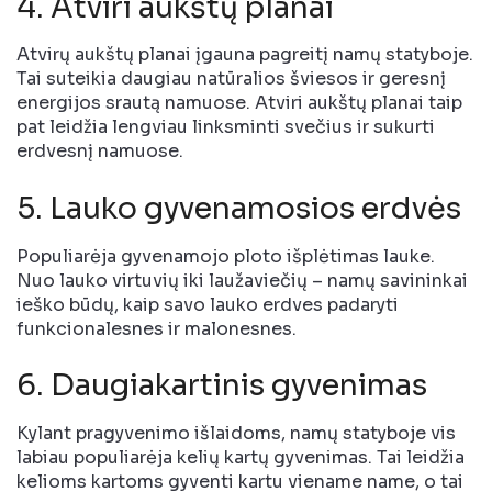
4. Atviri aukštų planai
Atvirų aukštų planai įgauna pagreitį namų statyboje.
Tai suteikia daugiau natūralios šviesos ir geresnį
energijos srautą namuose. Atviri aukštų planai taip
pat leidžia lengviau linksminti svečius ir sukurti
erdvesnį namuose.
5. Lauko gyvenamosios erdvės
Populiarėja gyvenamojo ploto išplėtimas lauke.
Nuo lauko virtuvių iki laužaviečių – namų savininkai
ieško būdų, kaip savo lauko erdves padaryti
funkcionalesnes ir malonesnes.
6. Daugiakartinis gyvenimas
Kylant pragyvenimo išlaidoms, namų statyboje vis
labiau populiarėja kelių kartų gyvenimas. Tai leidžia
kelioms kartoms gyventi kartu viename name, o tai