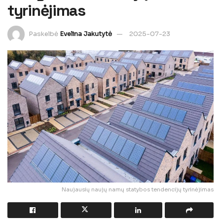
tyrinėjimas
Paskelbė
Evelina Jakutytė
2025-07-23
Naujausių naujų namų statybos tendencijų tyrinėjimas