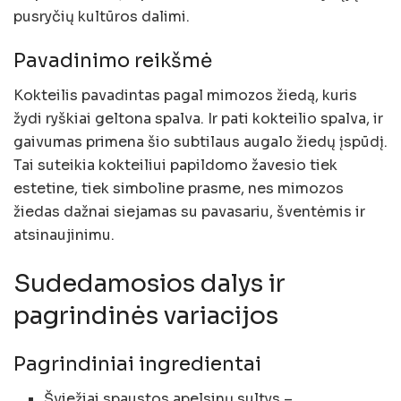
pusryčių kultūros dalimi.
Pavadinimo reikšmė
Kokteilis pavadintas pagal mimozos žiedą, kuris
žydi ryškiai geltona spalva. Ir pati kokteilio spalva, ir
gaivumas primena šio subtilaus augalo žiedų įspūdį.
Tai suteikia kokteiliui papildomo žavesio tiek
estetine, tiek simboline prasme, nes mimozos
žiedas dažnai siejamas su pavasariu, šventėmis ir
atsinaujinimu.
Sudedamosios dalys ir
pagrindinės variacijos
Pagrindiniai ingredientai
Šviežiai spaustos apelsinų sultys –