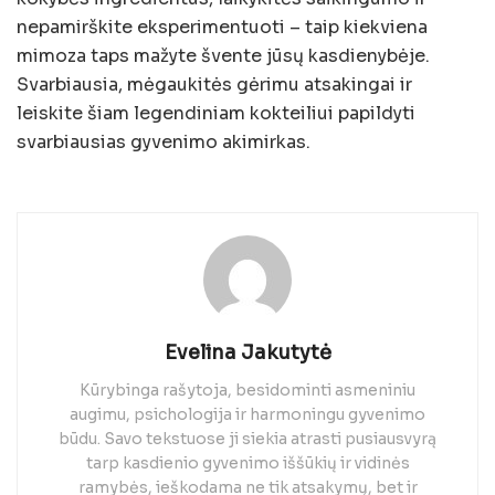
nepamirškite eksperimentuoti – taip kiekviena
mimoza taps mažyte švente jūsų kasdienybėje.
Svarbiausia, mėgaukitės gėrimu atsakingai ir
leiskite šiam legendiniam kokteiliui papildyti
svarbiausias gyvenimo akimirkas.
Evelina Jakutytė
Kūrybinga rašytoja, besidominti asmeniniu
augimu, psichologija ir harmoningu gyvenimo
būdu. Savo tekstuose ji siekia atrasti pusiausvyrą
tarp kasdienio gyvenimo iššūkių ir vidinės
ramybės, ieškodama ne tik atsakymų, bet ir