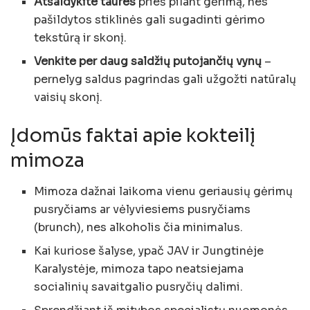
Atšaldykite taures
prieš pilant gėrimą, nes
pašildytos stiklinės gali sugadinti gėrimo
tekstūrą ir skonį.
Venkite per daug saldžių putojančių vynų
–
pernelyg saldus pagrindas gali užgožti natūralų
vaisių skonį.
Įdomūs faktai apie kokteilį
mimoza
Mimoza dažnai laikoma vienu geriausių gėrimų
pusryčiams ar vėlyviesiems pusryčiams
(brunch), nes alkoholis čia minimalus.
Kai kuriose šalyse, ypač JAV ir Jungtinėje
Karalystėje, mimoza tapo neatsiejama
socialinių savaitgalio pusryčių dalimi.