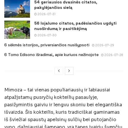
54 geriausios dvasinės citatos,
pakylėjančios sielą
2026-07-31
56 lojalumo citatos, padėsiančios ugdyti
nuoširdumą ir pasitikėjimą
2026-07-30
6 sėkmės istorijos, priversiančios nusišypsoti
2026-07-29
6 Tomo Edisono išradimai, apie kuriuos nežinojote
2026-07-28
Mimoza – tai vienas populiariausių ir labiausiai
atpažįstamų pusryčių kokteilių pasaulyje,
pasižymintis gaiviu ir lengvu skoniu bei elegantiška
išvaizda. Šis kokteilis, kuris tradiciškai gaminamas
iš šviežiai spaustų apelsinų sulčių bei putojančio
vyno, dažniausiai šampano, yra tapęs įvairių švenčių,