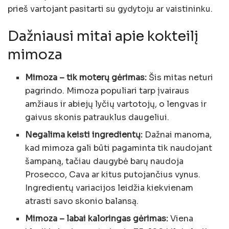
prieš vartojant pasitarti su gydytoju ar vaistininku.
Dažniausi mitai apie kokteilį
mimoza
Mimoza – tik moterų gėrimas:
Šis mitas neturi
pagrindo. Mimoza populiari tarp įvairaus
amžiaus ir abiejų lyčių vartotojų, o lengvas ir
gaivus skonis patrauklus daugeliui.
Negalima keisti ingredientų:
Dažnai manoma,
kad mimoza gali būti pagaminta tik naudojant
šampaną, tačiau daugybė barų naudoja
Prosecco, Cava ar kitus putojančius vynus.
Ingredientų variacijos leidžia kiekvienam
atrasti savo skonio balansą.
Mimoza – labai kaloringas gėrimas:
Viena