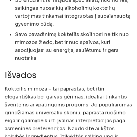
Sprendžiant iš mitybos specialistų nuomonės,
saikingas nuosaikių alkoholinių kokteilių
vartojimas tinkamai integruotas į subalansuotą
gyvenimo būdą.
Savo pavadinimą kokteilis skolinosi ne tik nuo
mimozos žiedo, bet ir nuo spalvos, kuri
asocijuojasi su energija, saulėtumu ir gera
nuotaika.
Išvados
Kokteilis mimoza – tai paprastas, bet itin
elegantiškas bei gaivus gėrimas, idealiai tinkantis
šventėms ar ypatingoms progoms. Jo populiarumas
grindžiamas universaliu skoniu, paprasta ruošimo
eiga ir galimybe kurti įvairias interpretacijas pagal
asmenines preferencijas. Naudokite aukštos
kokybės ingredientus, laikykitės saikingumo ir