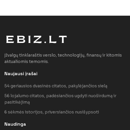
Įžvalgų tinklaraštis verslo, technologijų, finansų ir kitomis
aktualiomis temomis.
Naujausi įrašai
54 geriausios dvasinės citatos, pakylėjančios sielą
56 lojalumo citatos, padėsiančios ugdyti nuoširdumą ir
pasitikėjimą
6 sėkmės istorijos, priversiančios nusišypsoti
Naudinga