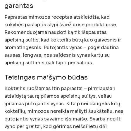
garantas
Paprastas mimozos receptas atskleidžia, kad
kokybės paslaptis slypi šviežiuose produktuose.
Rekomenduojama naudoti ką tik išspaustas
apelsinų sultis, kad kokteilis būtų kuo gaivesnis ir
aromatingesnis. Putojantis vynas – pageidautina
sausas, lengvas, nes saldesnis vynas kartu su
apelsinų sultimis gali tapti per saldus.
Teisingas maišymo būdas
Kokteilis ruošiamas itin paprastai – pirmiausia į
atšaldytą taurę pilamos apelsinų sultys, vėliau
įpilamas putojantis vynas. Kitaip nei daugelis kitų
kokteilių, mimozos nereikia maišyti šaukšteliu, nes
putojantis vynas savaime išsimaišo. Svarbu nepilti
vyno per greitai, kad gėrimas neišsilietų dėl