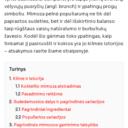
vėlyvųjų pusryčių (angl. brunch) ir ypatingų progų
simboliu. Mimoza pelnė populiarumą ne tik dėl
paprastos sudėties, bet ir dėl išskirtinio balanso
tarp rūgštaus vaisių natūralumo ir burbuliukų
žavesio. Kodėl šis gėrimas toks ypatingas, kaip
tinkamai jį pasiruošti ir kokios yra jo kilmės istorijos
– atsakymus rasite šiame straipsnyje.
Turinys
1.
Kilmė ir istorija
1.1
Kokteilio mimoza atsiradimas
1.2
Pavadinimo reikšmė
2.
Sudedamosios dalys ir pagrindinės variacijos
2.1
Pagrindiniai ingredientai
2.2
Populiarios variacijos
3.
Pagrindinės mimozos gaminimo taisyklės