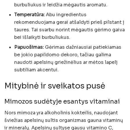
burbuliukus ir leidžia mėgautis aromatu.
Temperatūra:
Abu ingredientus
rekomenduojama gerai atšaldyti prieš pilstant į
taures. Tai svarbu norint mėgautis gėrimo gaiva
bei išlaikyti burbuliukus.
Papuošimas:
Gėrimas dažniausiai patiekiamas
be jokio papildomo dekoro, tačiau galima
naudoti apelsinų griežinėlius ar mėtos lapelį
subtiliam akcentui.
Mitybinė ir sveikatos pusė
Mimozos sudėtyje esantys vitaminai
Nors mimoza yra alkoholinis kokteilis, naudojant
šviežias apelsinų sultis organizmas gauna vitaminų
ir mineralų. Apelsinų sultyse gausu vitamino C,