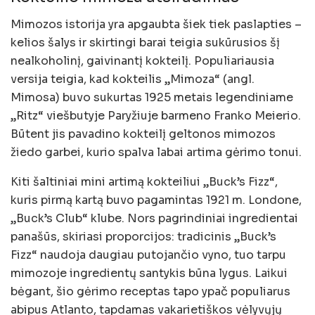
Mimozos istorija yra apgaubta šiek tiek paslapties –
kelios šalys ir skirtingi barai teigia sukūrusios šį
nealkoholinį, gaivinantį kokteilį. Populiariausia
versija teigia, kad kokteilis „Mimoza“ (angl.
Mimosa) buvo sukurtas 1925 metais legendiniame
„Ritz“ viešbutyje Paryžiuje barmeno Franko Meierio.
Būtent jis pavadino kokteilį geltonos mimozos
žiedo garbei, kurio spalva labai artima gėrimo tonui.
Kiti šaltiniai mini artimą kokteiliui „Buck’s Fizz“,
kuris pirmą kartą buvo pagamintas 1921 m. Londone,
„Buck’s Club“ klube. Nors pagrindiniai ingredientai
panašūs, skiriasi proporcijos: tradicinis „Buck’s
Fizz“ naudoja daugiau putojančio vyno, tuo tarpu
mimozoje ingredientų santykis būna lygus. Laikui
bėgant, šio gėrimo receptas tapo ypač populiarus
abipus Atlanto, tapdamas vakarietiškos vėlyvųjų