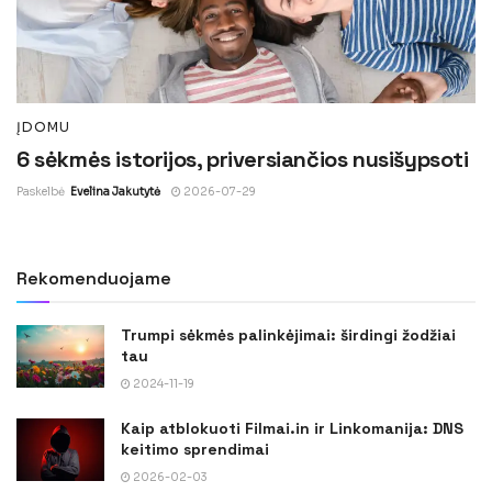
ĮDOMU
6 sėkmės istorijos, priversiančios nusišypsoti
Paskelbė
Evelina Jakutytė
2026-07-29
Rekomenduojame
Trumpi sėkmės palinkėjimai: širdingi žodžiai
tau
2024-11-19
Kaip atblokuoti Filmai.in ir Linkomanija: DNS
keitimo sprendimai
2026-02-03