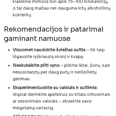
klasikinė mimoza turi apie 75–100 kilokalorijų,
o tai daug mažiau nei dauguma kitų alkoholinių
kokteilių.
Rekomendacijos ir patarimai
gaminant namuose
Visuomet naudokite šviežias sultis
– tik taip
išgausite ryškiausią skonį ir kvapą.
Neskubėkite pilti vyno
– pilkite lėtai, šonu, kad
nesusidarytų per daug putų ir neišsilietų
gėrimas.
Eksperimentuokite su vaisiais ir sultimis:
drąsiai derinkite apelsinus su kitais citrusiniais
ar sezoniniais vaisiais – atraskite savo
mėgstamą variaciją.