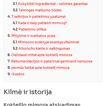
3.1
Kokybiški ingredientai – sėkmės garantas
3.2
Teisingas maišymo būdas
4.
Tradicijos ir patiekimo ypatumai
4.1
Kada ir kaip patiekti mimozą?
4.2
Patiekimo stilius
5.
Mitybinė ir sveikatos pusė
5.1
Mimozos sudėtyje esantys vitaminai
5.2
Alkoholio kiekis ir saikingumas
6.
Dažniausi mitai apie kokteilį mimoza
7.
Rekomendacijos ir patarimai gaminant namuose
8.
Įdomūs faktai apie kokteilį mimoza
9.
Išvados
Kilmė ir istorija
Kokteilio mimoza atsiradimas