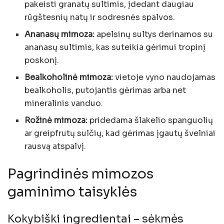
pakeisti granatų sultimis, įdedant daugiau
rūgštesnių natų ir sodresnės spalvos.
Ananasų mimoza:
apelsinų sultys derinamos su
ananasų sultimis, kas suteikia gėrimui tropinį
poskonį.
Bealkoholinė mimoza:
vietoje vyno naudojamas
bealkoholis, putojantis gėrimas arba net
mineralinis vanduo.
Rožinė mimoza:
pridedama šlakelio spanguolių
ar greipfrutų sulčių, kad gėrimas įgautų švelniai
rausvą atspalvį.
Pagrindinės mimozos
gaminimo taisyklės
Kokybiški ingredientai – sėkmės