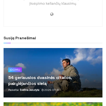
įkvėpimo keliančių klausimų.
Susiję
Pranešimai
ĮDOMU
54 geriausios dvasinės citatos,
pakylėjančios sielą
Paskelbė
Evelina Jakutytė
2026-07-31