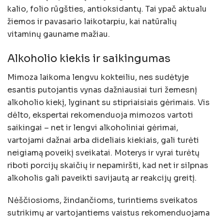
kalio, folio rūgšties, antioksidantų. Tai ypač aktualu
žiemos ir pavasario laikotarpiu, kai natūralių
vitaminų gauname mažiau.
Alkoholio kiekis ir saikingumas
Mimoza laikoma lengvu kokteiliu, nes sudėtyje
esantis putojantis vynas dažniausiai turi žemesnį
alkoholio kiekį, lyginant su stipriaisiais gėrimais. Vis
dėlto, ekspertai rekomenduoja mimozos vartoti
saikingai – net ir lengvi alkoholiniai gėrimai,
vartojami dažnai arba dideliais kiekiais, gali turėti
neigiamą poveikį sveikatai. Moterys ir vyrai turėtų
riboti porcijų skaičių ir nepamiršti, kad net ir silpnas
alkoholis gali paveikti savijautą ar reakcijų greitį.
Nėščiosioms, žindančioms, turintiems sveikatos
sutrikimų ar vartojantiems vaistus rekomenduojama