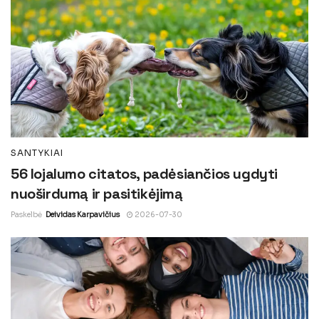
SANTYKIAI
56 lojalumo citatos, padėsiančios ugdyti
nuoširdumą ir pasitikėjimą
Paskelbė
Deividas Karpavičius
2026-07-30