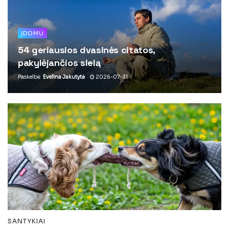
ĮDOMU
54 geriausios dvasinės citatos,
pakylėjančios sielą
Paskelbė
Evelina Jakutytė
2026-07-31
SANTYKIAI