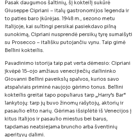
Pasak daugumos šaltinių, šį kokteilį sukūrė
Giuseppe Cipriani – italų gastronomijos legenda ir
to paties baro įkūrėjas. 1948 m., sezono metu
Italijoje, kai sultingi persikai pasiekdavo pilną
sunokimą, Cipriani nusprendė persikų tyrę sumaišyti
su Prosecco – itališku putojančiu vynu. Taip gimė
Bellini kokteilis.
Pavadinimo istorija taip pat verta dėmesio: Cipriani
įkvėpė 15-ojo amžiaus venecijiečių dailininko
Giovanni Bellini paveikslų spalvos, kurios savo
atspalviais priminė naujojo gėrimo tonus. Bellini
kokteilis greitai tapo populiarus tarp „Harry’s Bar“
lankytojų: tarp jų buvo žinomų rašytojų, aktorių ir
pasaulio elito narių. Gėrimas išsiplėtė iš Venecijos į
kitus Italijos ir pasaulio miestus bei barus,
tapdamas neatsiejama bruncho arba šventinių
aperityvų dalimi.