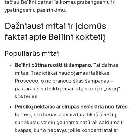
tačiau Bellini dažnai laikomas prabangesniu ir
ypatingesniu pasirinkimu.
Dažniausi mitai ir įdomūs
faktai apie Bellini kokteilį
Populiarūs mitai
Bellini būtina ruošti iš šampano.
Tai dažnas
mitas. Tradiciškai naudojamas itališkas
Prosecco, o ne prancūziškas šampanas –
pastarasis suteiktų visai kitą skonį ir „svorį“
kokteiliui.
Persikų nektaras ar sirupas nesiskiria nuo tyrės.
Iš tiesų skirtumas akivaizdus: tik iš šviežių,
sunokusių vaisių gaunama natūrali salduma ir
kvapas, kurio nepavys jokie koncentratai ar