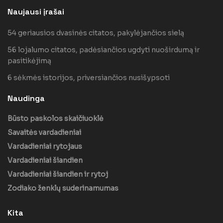
Naujausi įrašai
54 geriausios dvasinės citatos, pakylėjančios sielą
56 lojalumo citatos, padėsiančios ugdyti nuoširdumą ir
pasitikėjimą
6 sėkmės istorijos, priversiančios nusišypsoti
Naudinga
Būsto paskolos skaičiuoklė
Savaitės vardadieniai
Vardadieniai rytojaus
Vardadieniai šiandien
Vardadieniai šiandien ir rytoj
Zodiako ženklų suderinamumas
Kita