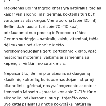
Kiekvienas Bellini ingredientas yra natūralus, tačiau
kaip ir visi alkoholiniai gėrimai, kokteilis turi būti
vartojamas atsakingai. Viena porcija (apie 125 ml)
Bellini dažniausiai turi apie 70–110 kcal,
priklausomai nuo persikų ir Prosecco rūšies.
Gėrimo sudėtyje – natūralių vaisių vitaminai, tačiau
dėl cukraus bei alkoholio kiekio
nerekomenduojama gerti perteklinio kiekio, ypač
nėščioms moterims, vaikams ar asmenims su
kepenų ar virškinimo sutrikimais.
Nepaisant to, Bellini pranašesnis už daugumą
klasikinių kokteilių, kuriuose naudojami stiprieji
alkoholiniai gėrimai, nes yra lengvesnio skonio ir
žemesnio laipsnio – įprastai vos apie 7–11 % tūrio
alkoholio, priklausomai nuo putojančio vyno.
Sveikatai palankiau rinktis kokybišką, natūralią