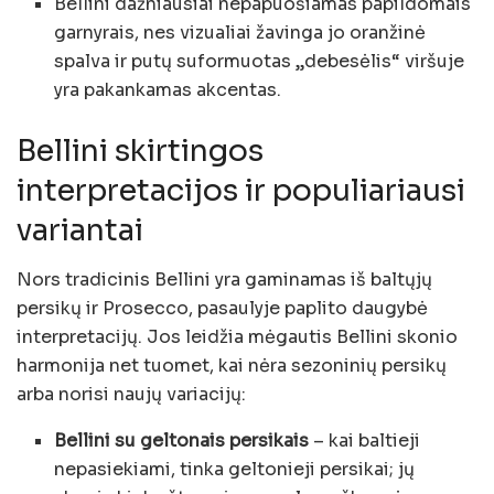
Bellini dažniausiai nepapuošiamas papildomais
garnyrais, nes vizualiai žavinga jo oranžinė
spalva ir putų suformuotas „debesėlis“ viršuje
yra pakankamas akcentas.
Bellini skirtingos
interpretacijos ir populiariausi
variantai
Nors tradicinis Bellini yra gaminamas iš baltųjų
persikų ir Prosecco, pasaulyje paplito daugybė
interpretacijų. Jos leidžia mėgautis Bellini skonio
harmonija net tuomet, kai nėra sezoninių persikų
arba norisi naujų variacijų:
Bellini su geltonais persikais
– kai baltieji
nepasiekiami, tinka geltonieji persikai; jų