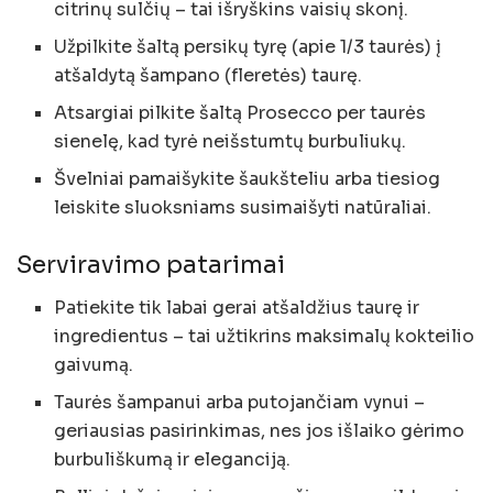
citrinų sulčių – tai išryškins vaisių skonį.
Užpilkite šaltą persikų tyrę (apie 1/3 taurės) į
atšaldytą šampano (fleretės) taurę.
Atsargiai pilkite šaltą Prosecco per taurės
sienelę, kad tyrė neišstumtų burbuliukų.
Švelniai pamaišykite šaukšteliu arba tiesiog
leiskite sluoksniams susimaišyti natūraliai.
Serviravimo patarimai
Patiekite tik labai gerai atšaldžius taurę ir
ingredientus – tai užtikrins maksimalų kokteilio
gaivumą.
Taurės šampanui arba putojančiam vynui –
geriausias pasirinkimas, nes jos išlaiko gėrimo
burbuliškumą ir eleganciją.