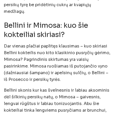
persikų tyrę be pridėtinių cukrų ar kvapiųjų
medžiagų.
Bellini ir Mimosa: kuo šie
kokteiliai skiriasi?
Dar vienas plačiai paplitęs klausimas – kuo skiriasi
Bellini kokteilis nuo kito klasikinio pusryčių gėrimo,
Mimosa? Pagrindinis skirtumas yra vaisių
pasirinkime. Mimosa ruošiamas iš putojančio vyno
(dažniausiai šampano) ir apelsinų sulčių, o Bellini –
iš Prosecco ir persikų tyrės.
Bellini skonis kur kas švelnesnis ir labiau aksominis
dėl šilkinių persikų natų, o Mimosa – gaivesnis,
lengvai rūgštus ir labiau tonizuojantis. Abu šie
kokteiliai tinka lengviems pusryčiams ar brunchui,