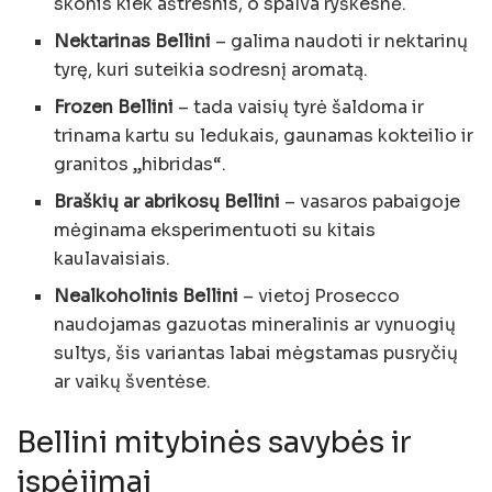
skonis kiek aštresnis, o spalva ryškesnė.
Nektarinas Bellini
– galima naudoti ir nektarinų
tyrę, kuri suteikia sodresnį aromatą.
Frozen Bellini
– tada vaisių tyrė šaldoma ir
trinama kartu su ledukais, gaunamas kokteilio ir
granitos „hibridas“.
Braškių ar abrikosų Bellini
– vasaros pabaigoje
mėginama eksperimentuoti su kitais
kaulavaisiais.
Nealkoholinis Bellini
– vietoj Prosecco
naudojamas gazuotas mineralinis ar vynuogių
sultys, šis variantas labai mėgstamas pusryčių
ar vaikų šventėse.
Bellini mitybinės savybės ir
įspėjimai