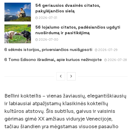
54 geriausios dvasinės citatos,
pakylėjančios sielą
2026-07-31
56 lojalumo citatos, padėsiančios ugdyti
nuoširdumą ir pasitikėjimą
2026-07-30
6 sėkmės istorijos, priversiančios nusišypsoti
2026-07-29
6 Tomo Edisono išradimai, apie kuriuos nežinojote
2026-07-28
Bellini kokteilis – vienas žaviausių, elegantiškiausių
ir labiausiai atpažįstamų klasikinės kokteilių
kultūros atstovų. Šis subtilus, gaivus ir vaisinis
gėrimas gimė XX amžiaus viduryje Venecijoje,
tačiau šiandien yra mėgstamas visuose pasaulio