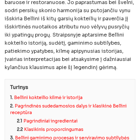
baruose ir restoranuose. Jo paprastumas bei švelni,
sodri persikų skonio harmonija su putojančiu vynu
išskiria Bellini iš kitų garsių kokteilių ir paverčia jį
išskirtinės nuotaikos atributu nuo vėlyvų pusryčių
iki ypatingų progų. Straipsnyje aptarsime Bellini
kokteilio istoriją, sudėtį, gaminimo subtilybes,
patiekimo ypatybes, kilmę apipynusias istorijas,
įvairias interpretacijas bei atsakysime į dažniausiai
kylančius klausimus apie šį legendinį gėrimą.
Turinys
1.
Bellini kokteilio kilmė ir istorija
2.
Pagrindinės sudedamosios dalys ir klasikinė Bellini
receptūra
2.1
Pagrindiniai ingredientai
2.2
Klasikinis proporcingumas
3.
Bellini gaminimo procesas ir serviravimo subtilybės