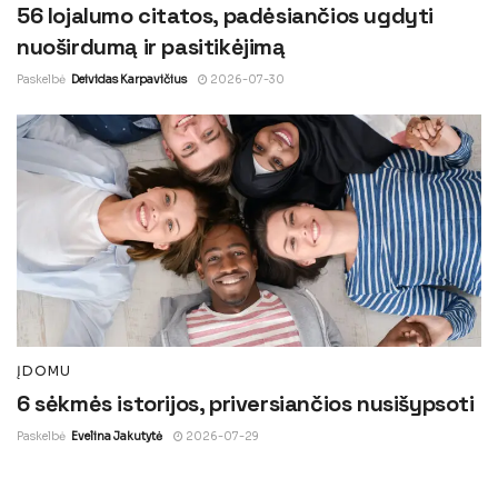
56 lojalumo citatos, padėsiančios ugdyti
nuoširdumą ir pasitikėjimą
Paskelbė
Deividas Karpavičius
2026-07-30
ĮDOMU
6 sėkmės istorijos, priversiančios nusišypsoti
Paskelbė
Evelina Jakutytė
2026-07-29