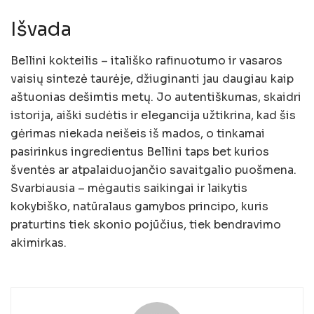
Išvada
Bellini kokteilis – itališko rafinuotumo ir vasaros
vaisių sintezė taurėje, džiuginanti jau daugiau kaip
aštuonias dešimtis metų. Jo autentiškumas, skaidri
istorija, aiški sudėtis ir elegancija užtikrina, kad šis
gėrimas niekada neišeis iš mados, o tinkamai
pasirinkus ingredientus Bellini taps bet kurios
šventės ar atpalaiduojančio savaitgalio puošmena.
Svarbiausia – mėgautis saikingai ir laikytis
kokybiško, natūralaus gamybos principo, kuris
praturtins tiek skonio pojūčius, tiek bendravimo
akimirkas.