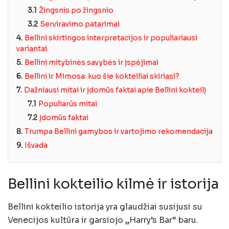
3.1
Žingsnis po žingsnio
3.2
Serviravimo patarimai
4.
Bellini skirtingos interpretacijos ir populiariausi
variantai
5.
Bellini mitybinės savybės ir įspėjimai
6.
Bellini ir Mimosa: kuo šie kokteiliai skiriasi?
7.
Dažniausi mitai ir įdomūs faktai apie Bellini kokteilį
7.1
Populiarūs mitai
7.2
Įdomūs faktai
8.
Trumpa Bellini gamybos ir vartojimo rekomendacija
9.
Išvada
Bellini kokteilio kilmė ir istorija
Bellini kokteilio istorija yra glaudžiai susijusi su
Venecijos kultūra ir garsiojo „Harry’s Bar“ baru.