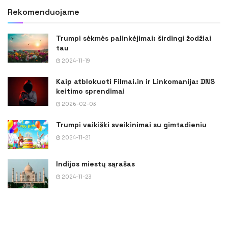
Rekomenduojame
Trumpi sėkmės palinkėjimai: širdingi žodžiai
tau
2024-11-19
Kaip atblokuoti Filmai.in ir Linkomanija: DNS
keitimo sprendimai
2026-02-03
Trumpi vaikiški sveikinimai su gimtadieniu
2024-11-21
Indijos miestų sąrašas
2024-11-23