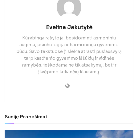
Evelina Jakutytė
Kūrybinga rašytoja, besidominti asmeniniu
augimu, psichologija ir harmoningu gyvenimo
būdu. Savo tekstuose ji siekia atrasti pusiausvyrą
tarp kasdienio gyvenimo iššūkių ir vidinės
ramybės, ieškodama ne tik atsakymų, bet ir
įkvėpimo keliančių klausimų.
Susiję
Pranešimai