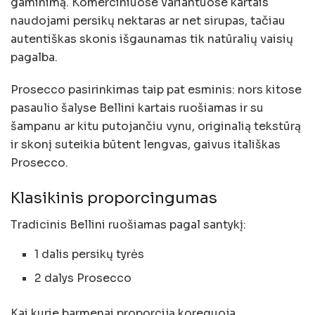
gaminimą. Komerciniuose variantuose kartais
naudojami persikų nektaras ar net sirupas, tačiau
autentiškas skonis išgaunamas tik natūralių vaisių
pagalba.
Prosecco pasirinkimas taip pat esminis: nors kitose
pasaulio šalyse Bellini kartais ruošiamas ir su
šampanu ar kitu putojančiu vynu, originalią tekstūrą
ir skonį suteikia būtent lengvas, gaivus itališkas
Prosecco.
Klasikinis proporcingumas
Tradicinis Bellini ruošiamas pagal santykį:
1 dalis persikų tyrės
2 dalys Prosecco
Kai kurie barmenai proporciją koreguoja