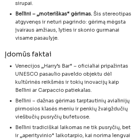
sirupai.
Bellini – „moteriškas“ gėrimas.
Šis stereotipas
atgyvenęs ir neturi pagrindo: gėrimą mėgsta
įvairaus amžiaus, lyties ir skonio gurmanai
visame pasaulyje.
Įdomūs faktai
Venecijos „Harry’s Bar“ – oficialiai pripažintas
UNESCO pasaulio paveldo objektu dėl
kultūrinės reikšmės ir tokių inovacijų kaip
Bellini ar Carpaccio patiekalas.
Bellini – dažnas gėrimas tarptautinių avialinijų
pirmosios klasės meniu ir penkių žvaigždučių
viešbučių pusryčių bufetuose.
Bellini tradiciškai laikomas ne tik pusryčių, bet
ir „aperityvinio“ laikotarpio, kai norima lengvai