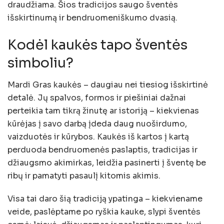
draudžiama. Šios tradicijos saugo šventės
išskirtinumą ir bendruomeniškumo dvasią.
Kodėl kaukės tapo šventės
simboliu?
Mardi Gras kaukės – daugiau nei tiesiog išskirtinė
detalė. Jų spalvos, formos ir piešiniai dažnai
perteikia tam tikrą žinutę ar istoriją – kiekvienas
kūrėjas į savo darbą įdeda daug nuoširdumo,
vaizduotės ir kūrybos. Kaukės iš kartos į kartą
perduoda bendruomenės paslaptis, tradicijas ir
džiaugsmo akimirkas, leidžia pasinerti į šventę be
ribų ir pamatyti pasaulį kitomis akimis.
Visa tai daro šią tradiciją ypatinga – kiekviename
veide, paslėptame po ryškia kauke, slypi šventės