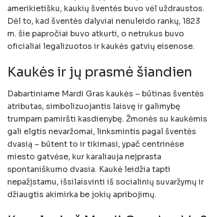
amerikietišku, kaukių šventės buvo vėl uždraustos.
Dėl to, kad šventės dalyviai nenuleido rankų, 1823
m. šie papročiai buvo atkurti, o netrukus buvo
oficialiai legalizuotos ir kaukės gatvių eisenose.
Kaukės ir jų prasmė šiandien
Dabartiniame Mardi Gras kaukės – būtinas šventės
atributas, simbolizuojantis laisvę ir galimybę
trumpam pamiršti kasdienybę. Žmonės su kaukėmis
gali elgtis nevaržomai, linksmintis pagal šventės
dvasią – būtent to ir tikimasi, ypač centrinėse
miesto gatvėse, kur karaliauja neįprasta
spontaniškumo dvasia. Kaukė leidžia tapti
nepažįstamu, išsilaisvinti iš socialinių suvaržymų ir
džiaugtis akimirka be jokių apribojimų.