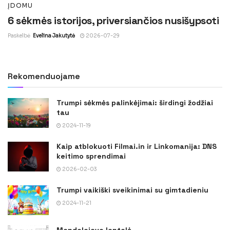
ĮDOMU
6 sėkmės istorijos, priversiančios nusišypsoti
Paskelbė
Evelina Jakutytė
2026-07-29
Rekomenduojame
Trumpi sėkmės palinkėjimai: širdingi žodžiai
tau
2024-11-19
Kaip atblokuoti Filmai.in ir Linkomanija: DNS
keitimo sprendimai
2026-02-03
Trumpi vaikiški sveikinimai su gimtadieniu
2024-11-21
Mendelejevo lentelė