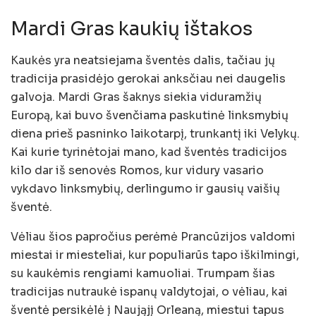
Mardi Gras kaukių ištakos
Kaukės yra neatsiejama šventės dalis, tačiau jų
tradicija prasidėjo gerokai anksčiau nei daugelis
galvoja. Mardi Gras šaknys siekia viduramžių
Europą, kai buvo švenčiama paskutinė linksmybių
diena prieš pasninko laikotarpį, trunkantį iki Velykų.
Kai kurie tyrinėtojai mano, kad šventės tradicijos
kilo dar iš senovės Romos, kur vidury vasario
vykdavo linksmybių, derlingumo ir gausių vaišių
šventė.
Vėliau šios papročius perėmė Prancūzijos valdomi
miestai ir miesteliai, kur populiarūs tapo iškilmingi,
su kaukėmis rengiami kamuoliai. Trumpam šias
tradicijas nutraukė ispanų valdytojai, o vėliau, kai
šventė persikėlė į Naująjį Orleaną, miestui tapus