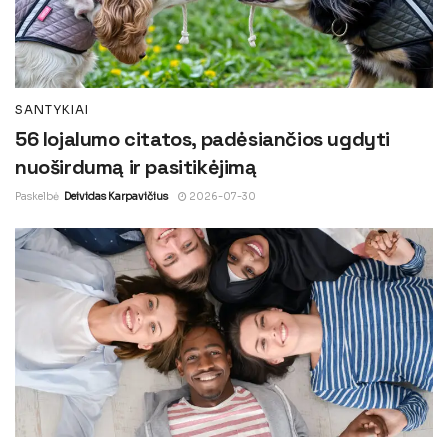
SANTYKIAI
56 lojalumo citatos, padėsiančios ugdyti
nuoširdumą ir pasitikėjimą
Paskelbė
Deividas Karpavičius
2026-07-30