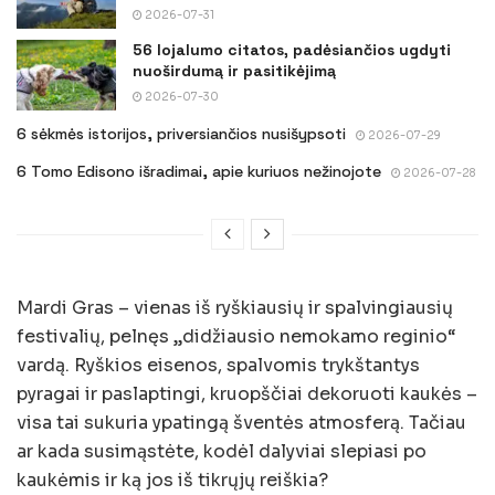
2026-07-31
56 lojalumo citatos, padėsiančios ugdyti
nuoširdumą ir pasitikėjimą
2026-07-30
6 sėkmės istorijos, priversiančios nusišypsoti
2026-07-29
6 Tomo Edisono išradimai, apie kuriuos nežinojote
2026-07-28
Mardi Gras – vienas iš ryškiausių ir spalvingiausių
festivalių, pelnęs „didžiausio nemokamo reginio“
vardą. Ryškios eisenos, spalvomis trykštantys
pyragai ir paslaptingi, kruopščiai dekoruoti kaukės –
visa tai sukuria ypatingą šventės atmosferą. Tačiau
ar kada susimąstėte, kodėl dalyviai slepiasi po
kaukėmis ir ką jos iš tikrųjų reiškia?