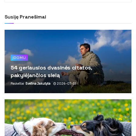
Susiję
Pranešimai
ĮDOMU
54 geriausios dvasinės citatos,
pakylėjančios sielą
Paskelbė
Evelina Jakutytė
2026-07-31