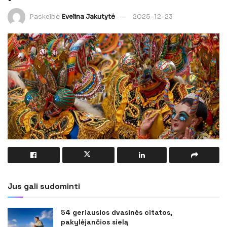
Paskelbė
Evelina Jakutytė
2025-12-23
Jus gali sudominti
54 geriausios dvasinės citatos,
pakylėjančios sielą