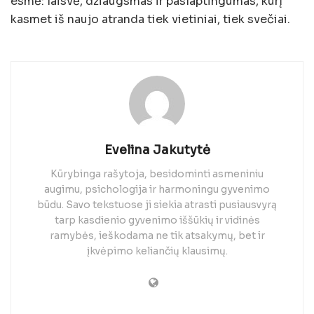
esmė: laisvė, džiaugsmas ir paslaptingumas, kurį
kasmet iš naujo atranda tiek vietiniai, tiek svečiai.
Evelina Jakutytė
Kūrybinga rašytoja, besidominti asmeniniu
augimu, psichologija ir harmoningu gyvenimo
būdu. Savo tekstuose ji siekia atrasti pusiausvyrą
tarp kasdienio gyvenimo iššūkių ir vidinės
ramybės, ieškodama ne tik atsakymų, bet ir
įkvėpimo keliančių klausimų.