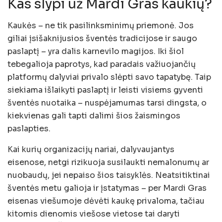
Kas slypi už Mardi Gras kaukių?
Kaukės – ne tik pasilinksminimų priemonė. Jos
giliai įsišaknijusios šventės tradicijose ir saugo
paslaptį – yra dalis karnevilo magijos. Iki šiol
tebegalioja paprotys, kad paradais važiuojančių
platformų dalyviai privalo slėpti savo tapatybę. Taip
siekiama išlaikyti paslaptį ir leisti visiems gyventi
šventės nuotaika – nuspėjamumas tarsi dingsta, o
kiekvienas gali tapti dalimi šios žaismingos
paslapties.
Kai kurių organizacijų nariai, dalyvaujantys
eisenose, netgi rizikuoja susilaukti nemalonumų ar
nuobaudų, jei nepaiso šios taisyklės. Neatsitiktinai
šventės metu galioja ir įstatymas – per Mardi Gras
eisenas viešumoje dėvėti kaukę privaloma, tačiau
kitomis dienomis viešose vietose tai daryti