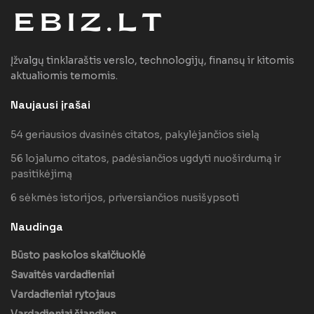
Įžvalgų tinklaraštis verslo, technologijų, finansų ir kitomis
aktualiomis temomis.
Naujausi įrašai
54 geriausios dvasinės citatos, pakylėjančios sielą
56 lojalumo citatos, padėsiančios ugdyti nuoširdumą ir
pasitikėjimą
6 sėkmės istorijos, priversiančios nusišypsoti
Naudinga
Būsto paskolos skaičiuoklė
Savaitės vardadieniai
Vardadieniai rytojaus
Vardadieniai šiandien