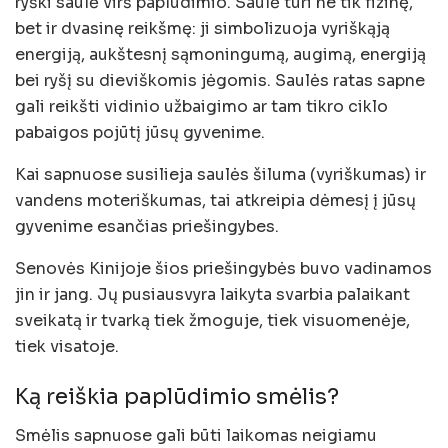
ryški saulė virš paplūdimio. Saulė turi ne tik fizinę,
bet ir dvasinę reikšmę: ji simbolizuoja vyriškąją
energiją, aukštesnį sąmoningumą, augimą, energiją
bei ryšį su dieviškomis jėgomis. Saulės ratas sapne
gali reikšti vidinio užbaigimo ar tam tikro ciklo
pabaigos pojūtį jūsų gyvenime.
Kai sapnuose susilieja saulės šiluma (vyriškumas) ir
vandens moteriškumas, tai atkreipia dėmesį į jūsų
gyvenime esančias priešingybes.
Senovės Kinijoje šios priešingybės buvo vadinamos
jin ir jang. Jų pusiausvyra laikyta svarbia palaikant
sveikatą ir tvarką tiek žmoguje, tiek visuomenėje,
tiek visatoje.
Ką reiškia paplūdimio smėlis?
Smėlis sapnuose gali būti laikomas neigiamu