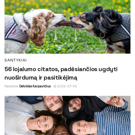
SANTYKIAI
56 lojalumo citatos, padėsiančios ugdyti
nuoširdumą ir pasitikėjimą
Paskelbė
Deividas Karpavičius
2026-07-30