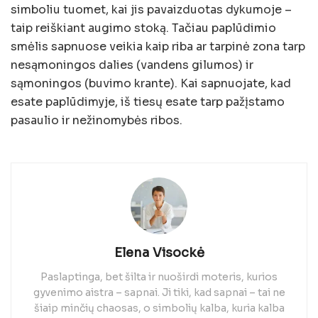
simboliu tuomet, kai jis pavaizduotas dykumoje –
taip reiškiant augimo stoką. Tačiau paplūdimio
smėlis sapnuose veikia kaip riba ar tarpinė zona tarp
nesąmoningos dalies (vandens gilumos) ir
sąmoningos (buvimo krante). Kai sapnuojate, kad
esate paplūdimyje, iš tiesų esate tarp pažįstamo
pasaulio ir nežinomybės ribos.
Elena Visockė
Paslaptinga, bet šilta ir nuoširdi moteris, kurios
gyvenimo aistra – sapnai. Ji tiki, kad sapnai – tai ne
šiaip minčių chaosas, o simbolių kalba, kuria kalba