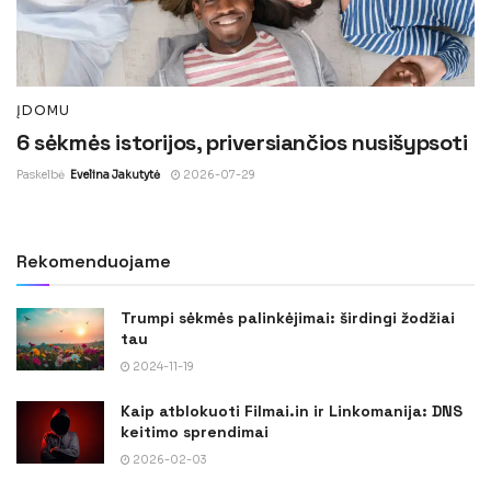
ĮDOMU
6 sėkmės istorijos, priversiančios nusišypsoti
Paskelbė
Evelina Jakutytė
2026-07-29
Rekomenduojame
Trumpi sėkmės palinkėjimai: širdingi žodžiai
tau
2024-11-19
Kaip atblokuoti Filmai.in ir Linkomanija: DNS
keitimo sprendimai
2026-02-03