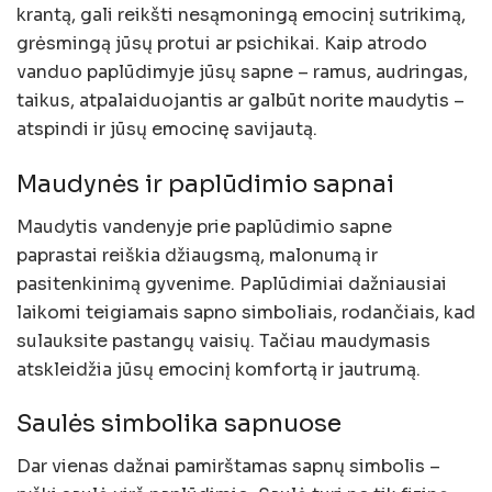
krantą, gali reikšti nesąmoningą emocinį sutrikimą,
grėsmingą jūsų protui ar psichikai. Kaip atrodo
vanduo paplūdimyje jūsų sapne – ramus, audringas,
taikus, atpalaiduojantis ar galbūt norite maudytis –
atspindi ir jūsų emocinę savijautą.
Maudynės ir paplūdimio sapnai
Maudytis vandenyje prie paplūdimio sapne
paprastai reiškia džiaugsmą, malonumą ir
pasitenkinimą gyvenime. Paplūdimiai dažniausiai
laikomi teigiamais sapno simboliais, rodančiais, kad
sulauksite pastangų vaisių. Tačiau maudymasis
atskleidžia jūsų emocinį komfortą ir jautrumą.
Saulės simbolika sapnuose
Dar vienas dažnai pamirštamas sapnų simbolis –