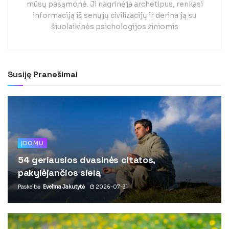
mūsų pasąmonė. Ji nagrinėja archetipus, renkasi
informaciją iš senųjų civilizacijų ir derina ją su
šiuolaikinės psichologijos žiniomis
Susiję
Pranešimai
ĮDOMU
54 geriausios dvasinės citatos,
pakylėjančios sielą
Paskelbė
Evelina Jakutytė
2026-07-31