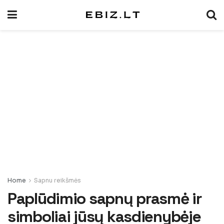
Home
Sapnu reikšmės
Paplūdimio sapnų prasmė ir
simboliai jūsų kasdienybėje