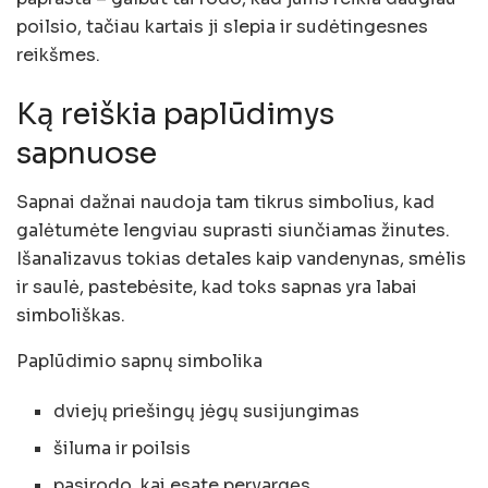
poilsio, tačiau kartais ji slepia ir sudėtingesnes
reikšmes.
Ką reiškia paplūdimys
sapnuose
Sapnai dažnai naudoja tam tikrus simbolius, kad
galėtumėte lengviau suprasti siunčiamas žinutes.
Išanalizavus tokias detales kaip vandenynas, smėlis
ir saulė, pastebėsite, kad toks sapnas yra labai
simboliškas.
Paplūdimio sapnų simbolika
dviejų priešingų jėgų susijungimas
šiluma ir poilsis
pasirodo, kai esate pervargęs