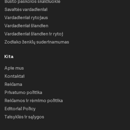
Būsto paskolos skaičiuoklė
Savaitės vardadieniai
Vardadieniai rytojaus
Vardadieniai šiandien
Vardadieniai šiandien ir rytoj
Zodiako ženklų suderinamumas
Kita
Apie mus
Kontaktai
Reklama
Privatumo politika
Reklamos ir rėmimo politika
Editorial Policy
Taisyklės ir sąlygos