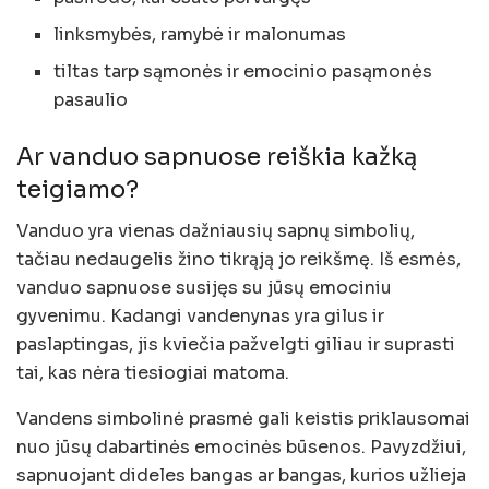
linksmybės, ramybė ir malonumas
tiltas tarp sąmonės ir emocinio pasąmonės
pasaulio
Ar vanduo sapnuose reiškia kažką
teigiamo?
Vanduo yra vienas dažniausių sapnų simbolių,
tačiau nedaugelis žino tikrąją jo reikšmę. Iš esmės,
vanduo sapnuose susijęs su jūsų emociniu
gyvenimu. Kadangi vandenynas yra gilus ir
paslaptingas, jis kviečia pažvelgti giliau ir suprasti
tai, kas nėra tiesiogiai matoma.
Vandens simbolinė prasmė gali keistis priklausomai
nuo jūsų dabartinės emocinės būsenos. Pavyzdžiui,
sapnuojant dideles bangas ar bangas, kurios užlieja