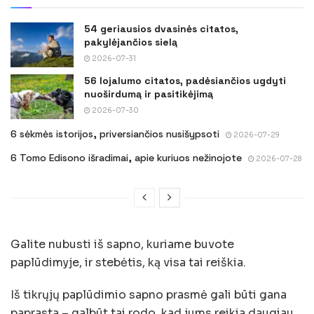
54 geriausios dvasinės citatos,
pakylėjančios sielą
2026-07-31
56 lojalumo citatos, padėsiančios ugdyti
nuoširdumą ir pasitikėjimą
2026-07-30
6 sėkmės istorijos, priversiančios nusišypsoti
2026-07-29
6 Tomo Edisono išradimai, apie kuriuos nežinojote
2026-07-28
Galite nubusti iš sapno, kuriame buvote
paplūdimyje, ir stebėtis, ką visa tai reiškia.
Iš tikrųjų paplūdimio sapno prasmė gali būti gana
paprasta – galbūt tai rodo, kad jums reikia daugiau