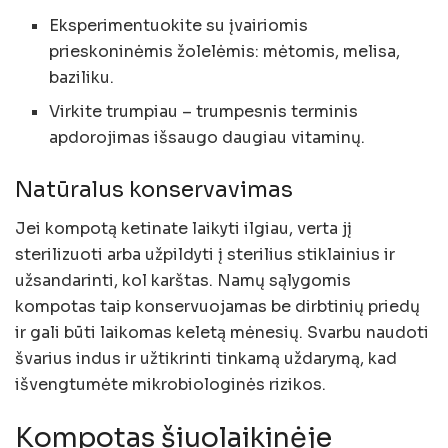
Eksperimentuokite su įvairiomis
prieskoninėmis žolelėmis: mėtomis, melisa,
baziliku.
Virkite trumpiau – trumpesnis terminis
apdorojimas išsaugo daugiau vitaminų.
Natūralus konservavimas
Jei kompotą ketinate laikyti ilgiau, verta jį
sterilizuoti arba užpildyti į sterilius stiklainius ir
užsandarinti, kol karštas. Namų sąlygomis
kompotas taip konservuojamas be dirbtinių priedų
ir gali būti laikomas keletą mėnesių. Svarbu naudoti
švarius indus ir užtikrinti tinkamą uždarymą, kad
išvengtumėte mikrobiologinės rizikos.
Kompotas šiuolaikinėje