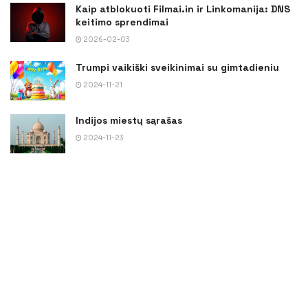
Kaip atblokuoti Filmai.in ir Linkomanija: DNS
keitimo sprendimai
2026-02-03
Trumpi vaikiški sveikinimai su gimtadieniu
2024-11-21
Indijos miestų sąrašas
2024-11-23