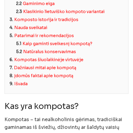
2.2
Gaminimo eiga
2.3
Klasikinio lietuviško kompoto variantai
3.
Komposto istorija ir tradicijos
4.
Nauda sveikatai
5.
Patarimai ir rekomendacijos
5.1
Kaip gaminti sveikesnį kompotą?
5.2
Natūralus konservavimas
6.
Kompotas šiuolaikinėje virtuvėje
7.
Dažniausi mitai apie kompotą
8.
Įdomūs faktai apie kompotą
9.
Išvada
Kas yra kompotas?
Kompotas – tai nealkoholinis gėrimas, tradiciškai
gaminamas iš šviežių, džiovintų ar šaldytų vaisių