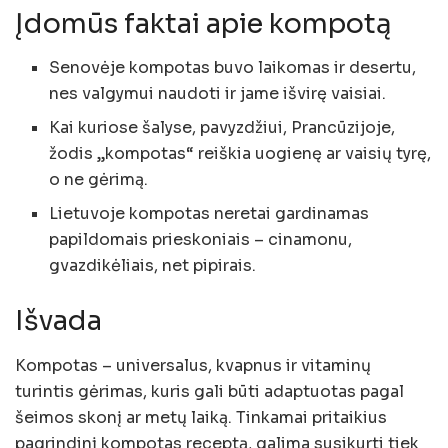
Įdomūs faktai apie kompotą
Senovėje kompotas buvo laikomas ir desertu,
nes valgymui naudoti ir jame išvirę vaisiai.
Kai kuriose šalyse, pavyzdžiui, Prancūzijoje,
žodis „kompotas“ reiškia uogienę ar vaisių tyrę,
o ne gėrimą.
Lietuvoje kompotas neretai gardinamas
papildomais prieskoniais – cinamonu,
gvazdikėliais, net pipirais.
Išvada
Kompotas – universalus, kvapnus ir vitaminų
turintis gėrimas, kuris gali būti adaptuotas pagal
šeimos skonį ar metų laiką. Tinkamai pritaikius
pagrindinį kompotas receptą, galima susikurti tiek