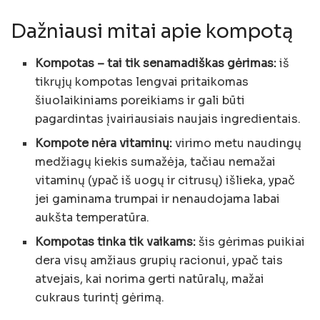
Dažniausi mitai apie kompotą
Kompotas – tai tik senamadiškas gėrimas:
iš
tikrųjų kompotas lengvai pritaikomas
šiuolaikiniams poreikiams ir gali būti
pagardintas įvairiausiais naujais ingredientais.
Kompote nėra vitaminų:
virimo metu naudingų
medžiagų kiekis sumažėja, tačiau nemažai
vitaminų (ypač iš uogų ir citrusų) išlieka, ypač
jei gaminama trumpai ir nenaudojama labai
aukšta temperatūra.
Kompotas tinka tik vaikams:
šis gėrimas puikiai
dera visų amžiaus grupių racionui, ypač tais
atvejais, kai norima gerti natūralų, mažai
cukraus turintį gėrimą.