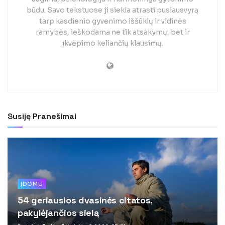
būdu. Savo tekstuose ji siekia atrasti pusiausvyrą
tarp kasdienio gyvenimo iššūkių ir vidinės
ramybės, ieškodama ne tik atsakymų, bet ir
įkvėpimo keliančių klausimų.
Susiję
Pranešimai
ĮDOMU
54 geriausios dvasinės citatos,
pakylėjančios sielą