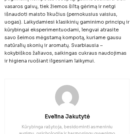
vasaros gaivų, tiek žiemos šiltą gėrimą ir netgi
išnaudoti maisto likučius (pernokusius vaisius,
uogas). Laikydamiesi klasikinių gaminimo principų ir
kūrybingai eksperimentuodami, lengvai atrasite
savo šeimos mėgstamą kompotą, kuriame gausu
natūralių skonių ir aromatų. Svarbiausia –
kokybiškos žaliavos, saikingas cukraus naudojimas
ir higiena ruošiant ilgesniam laikymui.
Evelina Jakutytė
Kūrybinga rašytoja, besidominti asmeniniu
augimu, psichologija ir harmoningu gyvenimo