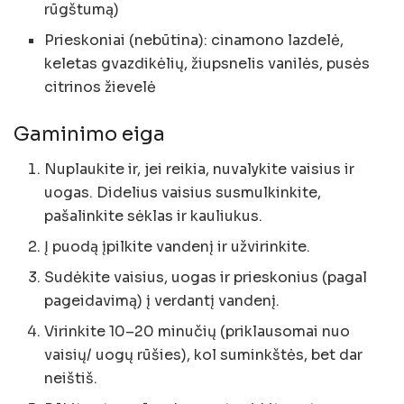
rūgštumą)
Prieskoniai (nebūtina): cinamono lazdelė,
keletas gvazdikėlių, žiupsnelis vanilės, pusės
citrinos žievelė
Gaminimo eiga
Nuplaukite ir, jei reikia, nuvalykite vaisius ir
uogas. Didelius vaisius susmulkinkite,
pašalinkite sėklas ir kauliukus.
Į puodą įpilkite vandenį ir užvirinkite.
Sudėkite vaisius, uogas ir prieskonius (pagal
pageidavimą) į verdantį vandenį.
Virinkite 10–20 minučių (priklausomai nuo
vaisių/ uogų rūšies), kol suminkštės, bet dar
neištiš.