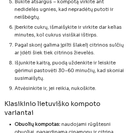
Būkite atsargūs – kompotą virkite ant
nedidelės ugnies, kad nepradėtų putoti ir
neišbėgtų.
Įberkite cukrų, išmaišykite ir virkite dar kelias
minutes, kol cukrus visiškai ištirps.
Pagal skonį galima įpilti šlakelį citrinos sulčių
ar įdėti šiek tiek citrinos žievelės.
Išjunkite kaitrą, puodą uždenkite ir leiskite
gėrimui pastovėti 30–60 minučių, kad skoniai
susimaišytų.
Atvėsinkite ir, jei reikia, nukoškite.
Klasikinio lietuviško kompoto
variantai
Obuolių kompotas:
naudojami rūgštesni
obuoliai, pagardinama cinamonu ir citrina.