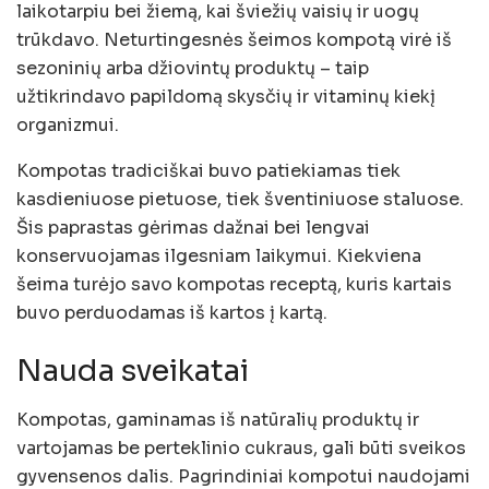
laikotarpiu bei žiemą, kai šviežių vaisių ir uogų
trūkdavo. Neturtingesnės šeimos kompotą virė iš
sezoninių arba džiovintų produktų – taip
užtikrindavo papildomą skysčių ir vitaminų kiekį
organizmui.
Kompotas tradiciškai buvo patiekiamas tiek
kasdieniuose pietuose, tiek šventiniuose staluose.
Šis paprastas gėrimas dažnai bei lengvai
konservuojamas ilgesniam laikymui. Kiekviena
šeima turėjo savo kompotas receptą, kuris kartais
buvo perduodamas iš kartos į kartą.
Nauda sveikatai
Kompotas, gaminamas iš natūralių produktų ir
vartojamas be perteklinio cukraus, gali būti sveikos
gyvensenos dalis. Pagrindiniai kompotui naudojami