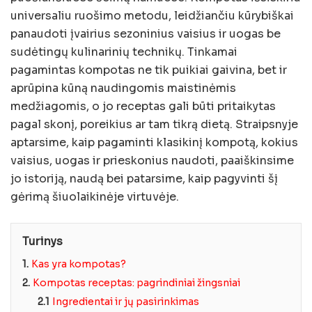
universaliu ruošimo metodu, leidžiančiu kūrybiškai
panaudoti įvairius sezoninius vaisius ir uogas be
sudėtingų kulinarinių technikų. Tinkamai
pagamintas kompotas ne tik puikiai gaivina, bet ir
aprūpina kūną naudingomis maistinėmis
medžiagomis, o jo receptas gali būti pritaikytas
pagal skonį, poreikius ar tam tikrą dietą. Straipsnyje
aptarsime, kaip pagaminti klasikinį kompotą, kokius
vaisius, uogas ir prieskonius naudoti, paaiškinsime
jo istoriją, naudą bei patarsime, kaip pagyvinti šį
gėrimą šiuolaikinėje virtuvėje.
Turinys
1.
Kas yra kompotas?
2.
Kompotas receptas: pagrindiniai žingsniai
2.1
Ingredientai ir jų pasirinkimas