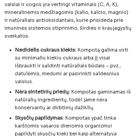
vaisiai ir uogos yra vertingi vitaminais (C, A, K),
mineralinėmis medžiagomis (kalio, kalcio, magnio)
ir natūraliais antioksidantais, kurie prisideda prie
imuninės sistemos stiprinimo, širdies ir kraujagyslių
sveikatos.
Nedidelis cukraus kiekis:
Kompotą galima virti
su minimaliu kiekiu cukraus arba jį visai
išbraukti ir saldinti natūraliais būdais – pvz.,
datulėmis, medumi ar pasirinkti saldesnius
vaisius.
Nėra sintetinių priedų:
Kompotas gaminamas iš
natūralių ingredientų, todėl jame nėra
konservantų ar dirbtinių dažiklių.
Skysčių papildymas:
Kompotas ypač tinka
karštomis vasaros dienomis organizmui
papildyti skysčių kiekį bei kaip alternatyva