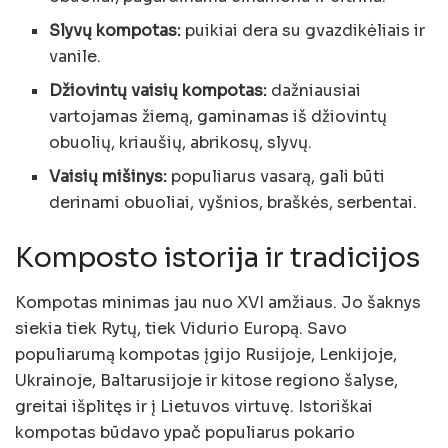
Slyvų kompotas:
puikiai dera su gvazdikėliais ir
vanile.
Džiovintų vaisių kompotas:
dažniausiai
vartojamas žiemą, gaminamas iš džiovintų
obuolių, kriaušių, abrikosų, slyvų.
Vaisių mišinys:
populiarus vasarą, gali būti
derinami obuoliai, vyšnios, braškės, serbentai.
Komposto istorija ir tradicijos
Kompotas minimas jau nuo XVI amžiaus. Jo šaknys
siekia tiek Rytų, tiek Vidurio Europą. Savo
populiarumą kompotas įgijo Rusijoje, Lenkijoje,
Ukrainoje, Baltarusijoje ir kitose regiono šalyse,
greitai išplitęs ir į Lietuvos virtuvę. Istoriškai
kompotas būdavo ypač populiarus pokario