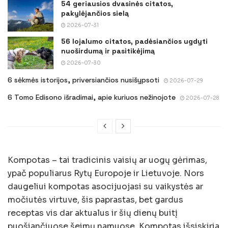
54 geriausios dvasinės citatos,
pakylėjančios sielą
2026-07-31
56 lojalumo citatos, padėsiančios ugdyti
nuoširdumą ir pasitikėjimą
2026-07-30
6 sėkmės istorijos, priversiančios nusišypsoti
2026-07-29
6 Tomo Edisono išradimai, apie kuriuos nežinojote
2026-07-28
Kompotas – tai tradicinis vaisių ar uogų gėrimas,
ypač populiarus Rytų Europoje ir Lietuvoje. Nors
daugeliui kompotas asocijuojasi su vaikystės ar
močiutės virtuve, šis paprastas, bet gardus
receptas vis dar aktualus ir šių dienų buitį
puošiančiuose šeimų namuose. Kompotas išsiskiria