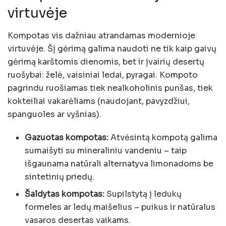
virtuvėje
Kompotas vis dažniau atrandamas modernioje
virtuvėje. Šį gėrimą galima naudoti ne tik kaip gaivų
gėrimą karštomis dienomis, bet ir įvairių desertų
ruošybai: želė, vaisiniai ledai, pyragai. Kompoto
pagrindu ruošiamas tiek nealkoholinis punšas, tiek
kokteiliai vakarėliams (naudojant, pavyzdžiui,
spanguoles ar vyšnias).
Gazuotas kompotas:
Atvėsintą kompotą galima
sumaišyti su mineraliniu vandeniu – taip
išgaunama natūrali alternatyva limonadoms be
sintetinių priedų.
Šaldytas kompotas:
Supilstytą į ledukų
formeles ar ledų maišelius – puikus ir natūralus
vasaros desertas vaikams.