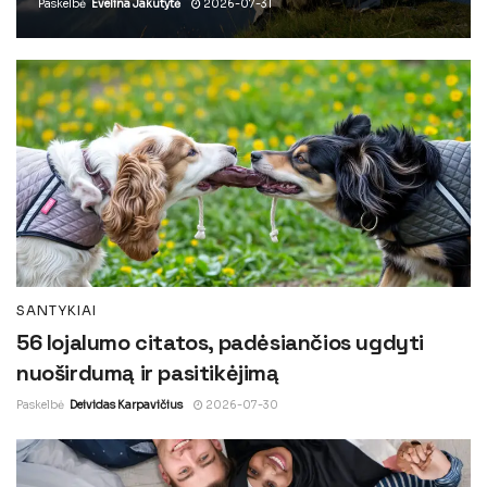
Paskelbė
Evelina Jakutytė
2026-07-31
SANTYKIAI
56 lojalumo citatos, padėsiančios ugdyti
nuoširdumą ir pasitikėjimą
Paskelbė
Deividas Karpavičius
2026-07-30