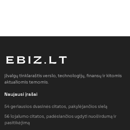
Įžvalgų tinklaraštis verslo, technologijų, finansų ir kitomis
aktualiomis temomis.
Naujausi įrašai
54 geriausios dvasinės citatos, pakylėjančios sielą
56 lojalumo citatos, padėsiančios ugdyti nuoširdumą ir
pasitikėjimą