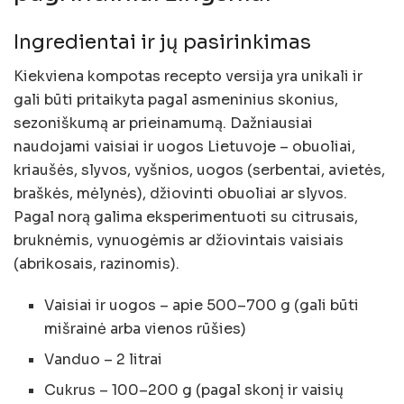
Ingredientai ir jų pasirinkimas
Kiekviena kompotas recepto versija yra unikali ir
gali būti pritaikyta pagal asmeninius skonius,
sezoniškumą ar prieinamumą. Dažniausiai
naudojami vaisiai ir uogos Lietuvoje – obuoliai,
kriaušės, slyvos, vyšnios, uogos (serbentai, avietės,
braškės, mėlynės), džiovinti obuoliai ar slyvos.
Pagal norą galima eksperimentuoti su citrusais,
bruknėmis, vynuogėmis ar džiovintais vaisiais
(abrikosais, razinomis).
Vaisiai ir uogos – apie 500–700 g (gali būti
mišrainė arba vienos rūšies)
Vanduo – 2 litrai
Cukrus – 100–200 g (pagal skonį ir vaisių