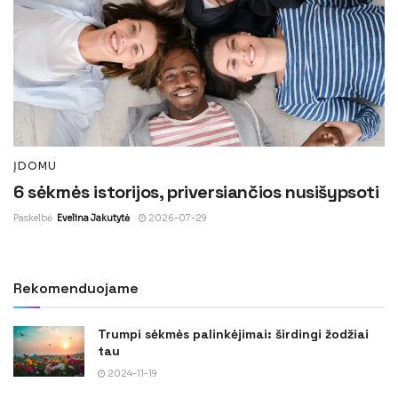
ĮDOMU
6 sėkmės istorijos, priversiančios nusišypsoti
Paskelbė
Evelina Jakutytė
2026-07-29
Rekomenduojame
Trumpi sėkmės palinkėjimai: širdingi žodžiai
tau
2024-11-19