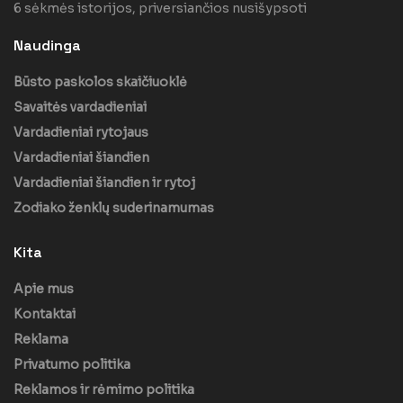
6 sėkmės istorijos, priversiančios nusišypsoti
Naudinga
Būsto paskolos skaičiuoklė
Savaitės vardadieniai
Vardadieniai rytojaus
Vardadieniai šiandien
Vardadieniai šiandien ir rytoj
Zodiako ženklų suderinamumas
Kita
Apie mus
Kontaktai
Reklama
Privatumo politika
Reklamos ir rėmimo politika