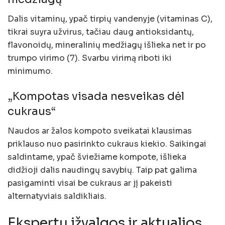
Dalis vitaminų, ypač tirpių vandenyje (vitaminas C),
tikrai suyra užvirus, tačiau daug antioksidantų,
flavonoidų, mineralinių medžiagų išlieka net ir po
trumpo virimo (7). Svarbu virimą riboti iki
minimumo.
„Kompotas visada nesveikas dėl
cukraus“
Naudos ar žalos kompoto sveikatai klausimas
priklauso nuo pasirinkto cukraus kiekio. Saikingai
saldintame, ypač šviežiame kompote, išlieka
didžioji dalis naudingų savybių. Taip pat galima
pasigaminti visai be cukraus ar jį pakeisti
alternatyviais saldikliais.
Ekspertų įžvalgos ir aktualios