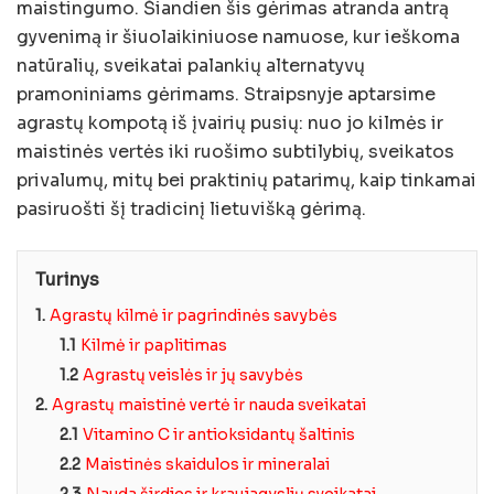
maistingumo. Šiandien šis gėrimas atranda antrą
gyvenimą ir šiuolaikiniuose namuose, kur ieškoma
natūralių, sveikatai palankių alternatyvų
pramoniniams gėrimams. Straipsnyje aptarsime
agrastų kompotą iš įvairių pusių: nuo jo kilmės ir
maistinės vertės iki ruošimo subtilybių, sveikatos
privalumų, mitų bei praktinių patarimų, kaip tinkamai
pasiruošti šį tradicinį lietuvišką gėrimą.
Turinys
1.
Agrastų kilmė ir pagrindinės savybės
1.1
Kilmė ir paplitimas
1.2
Agrastų veislės ir jų savybės
2.
Agrastų maistinė vertė ir nauda sveikatai
2.1
Vitamino C ir antioksidantų šaltinis
2.2
Maistinės skaidulos ir mineralai