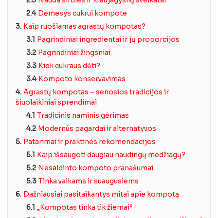
2.3
Nauda širdies ir kraujagyslių sveikatai
2.4
Dėmesys cukrui kompote
3.
Kaip ruošiamas agrastų kompotas?
3.1
Pagrindiniai ingredientai ir jų proporcijos
3.2
Pagrindiniai žingsniai
3.3
Kiek cukraus dėti?
3.4
Kompoto konservavimas
4.
Agrastų kompotas – senosios tradicijos ir
šiuolaikiniai sprendimai
4.1
Tradicinis naminis gėrimas
4.2
Modernūs pagardai ir alternatyvos
5.
Patarimai ir praktinės rekomendacijos
5.1
Kaip išsaugoti daugiau naudingų medžiagų?
5.2
Nesaldinto kompoto pranašumai
5.3
Tinka vaikams ir suaugusiems
6.
Dažniausiai pasitaikantys mitai apie kompotą
6.1
„Kompotas tinka tik žiemai“