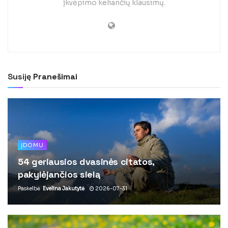
įkvėpimo keliančių klausimų.
Susiję
Pranešimai
ĮDOMU
54 geriausios dvasinės citatos,
pakylėjančios sielą
Paskelbė
Evelina Jakutytė
2026-07-31