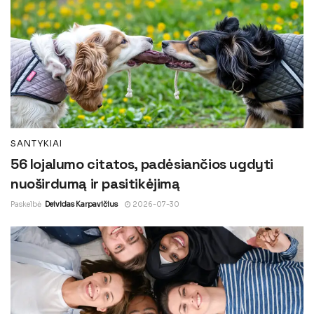
SANTYKIAI
56 lojalumo citatos, padėsiančios ugdyti
nuoširdumą ir pasitikėjimą
Paskelbė
Deividas Karpavičius
2026-07-30