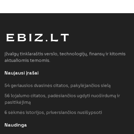
Įžvalgų tinklaraštis verslo, technologijų, finansų ir kitomis
aktualiomis temomis.
Naujausi įrašai
54 geriausios dvasinės citatos, pakylėjančios sielą
56 lojalumo citatos, padėsiančios ugdyti nuoširdumą ir
pasitikėjimą
6 sėkmės istorijos, priversiančios nusišypsoti
Naudinga