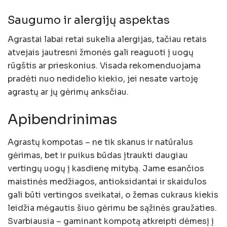
Saugumo ir alergijų aspektas
Agrastai labai retai sukelia alergijas, tačiau retais
atvejais jautresni žmonės gali reaguoti į uogų
rūgštis ar prieskonius. Visada rekomenduojama
pradėti nuo nedidelio kiekio, jei nesate vartoję
agrastų ar jų gėrimų anksčiau.
Apibendrinimas
Agrastų kompotas – ne tik skanus ir natūralus
gėrimas, bet ir puikus būdas įtraukti daugiau
vertingų uogų į kasdienę mitybą. Jame esančios
maistinės medžiagos, antioksidantai ir skaidulos
gali būti vertingos sveikatai, o žemas cukraus kiekis
leidžia mėgautis šiuo gėrimu be sąžinės graužaties.
Svarbiausia – gaminant kompotą atkreipti dėmesį į