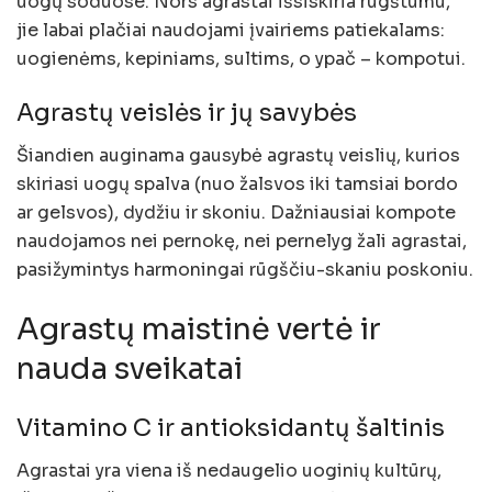
uogų soduose. Nors agrastai išsiskiria rūgštumu,
jie labai plačiai naudojami įvairiems patiekalams:
uogienėms, kepiniams, sultims, o ypač – kompotui.
Agrastų veislės ir jų savybės
Šiandien auginama gausybė agrastų veislių, kurios
skiriasi uogų spalva (nuo žalsvos iki tamsiai bordo
ar gelsvos), dydžiu ir skoniu. Dažniausiai kompote
naudojamos nei pernokę, nei pernelyg žali agrastai,
pasižymintys harmoningai rūgščiu-skaniu poskoniu.
Agrastų maistinė vertė ir
nauda sveikatai
Vitamino C ir antioksidantų šaltinis
Agrastai yra viena iš nedaugelio uoginių kultūrų,