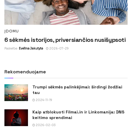
ĮDOMU
6 sėkmės istorijos, priversiančios nusišypsoti
Paskelbė
Evelina Jakutytė
2026-07-29
Rekomenduojame
Trumpi sėkmės palinkėjimai: širdingi žodžiai
tau
2024-11-19
Kaip atblokuoti Filmai.in ir Linkomanija: DNS
keitimo sprendimai
2026-02-03