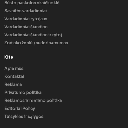
Būsto paskolos skaičiuoklė
Savaitės vardadieniai
Vardadieniai rytojaus
Vardadieniai šiandien
Vardadieniai šiandien ir rytoj
Zodiako ženklų suderinamumas
Kita
Apie mus
Kontaktai
Reklama
Privatumo politika
Reklamos ir rėmimo politika
Editorial Policy
Taisyklės ir sąlygos