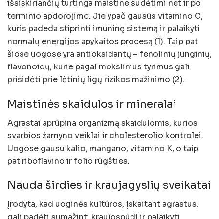
išsiskiriančių turtinga maistine sudėtimi net ir po
terminio apdorojimo. Jie ypač gausūs vitamino C,
kuris padeda stiprinti imuninę sistemą ir palaikyti
normalų energijos apykaitos procesą (1). Taip pat
šiose uogose yra antioksidantų – fenolinių junginių,
flavonoidų, kurie pagal mokslinius tyrimus gali
prisidėti prie lėtinių ligų rizikos mažinimo (2).
Maistinės skaidulos ir mineralai
Agrastai aprūpina organizmą skaidulomis, kurios
svarbios žarnyno veiklai ir cholesterolio kontrolei.
Uogose gausu kalio, mangano, vitamino K, o taip
pat riboflavino ir folio rūgšties.
Nauda širdies ir kraujagyslių sveikatai
Įrodyta, kad uoginės kultūros, įskaitant agrastus,
gali padėti sumažinti kraujospūdį ir palaikyti