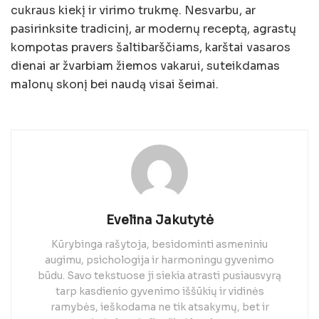
cukraus kiekį ir virimo trukmę. Nesvarbu, ar
pasirinksite tradicinį, ar modernų receptą, agrastų
kompotas pravers šaltibarščiams, karštai vasaros
dienai ar žvarbiam žiemos vakarui, suteikdamas
malonų skonį bei naudą visai šeimai.
Evelina Jakutytė
Kūrybinga rašytoja, besidominti asmeniniu
augimu, psichologija ir harmoningu gyvenimo
būdu. Savo tekstuose ji siekia atrasti pusiausvyrą
tarp kasdienio gyvenimo iššūkių ir vidinės
ramybės, ieškodama ne tik atsakymų, bet ir