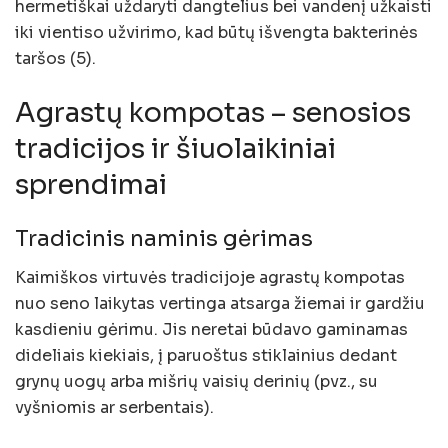
hermetiškai uždaryti dangtelius bei vandenį užkaisti
iki vientiso užvirimo, kad būtų išvengta bakterinės
taršos (5).
Agrastų kompotas – senosios
tradicijos ir šiuolaikiniai
sprendimai
Tradicinis naminis gėrimas
Kaimiškos virtuvės tradicijoje agrastų kompotas
nuo seno laikytas vertinga atsarga žiemai ir gardžiu
kasdieniu gėrimu. Jis neretai būdavo gaminamas
dideliais kiekiais, į paruoštus stiklainius dedant
grynų uogų arba mišrių vaisių derinių (pvz., su
vyšniomis ar serbentais).