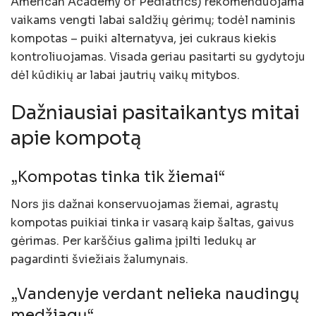
American Academy of Pediatrics) rekomenduojama
vaikams vengti labai saldžių gėrimų; todėl naminis
kompotas – puiki alternatyva, jei cukraus kiekis
kontroliuojamas. Visada geriau pasitarti su gydytoju
dėl kūdikių ar labai jautrių vaikų mitybos.
Dažniausiai pasitaikantys mitai
apie kompotą
„Kompotas tinka tik žiemai“
Nors jis dažnai konservuojamas žiemai, agrastų
kompotas puikiai tinka ir vasarą kaip šaltas, gaivus
gėrimas. Per karščius galima įpilti ledukų ar
pagardinti šviežiais žalumynais.
„Vandenyje verdant nelieka naudingų
medžiagų“