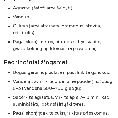
Agrastai (švieži arba šaldyti)
Vanduo
Cukrus (arba alternatyvos: medus, stevija,
eritritolis)
Pagal skonį: mėtos, citrinos sultys, vanilė,
gvazdikėliai (papildomai, ne privalomai)
Pagrindiniai žingsniai
Uogas gerai nuplaukite ir pašalinkite galiukus.
Vandenį užvirinkite dideliame puode (maždaug
2–3 l vandens 500–700 g uogų).
Suberkite agrastus, virkite apie 7–10 min., kad
suminkštėtų, bet neiširtų iki tyrės.
Pagal skonį įdėkite cukrų ir kitus prieskonius.