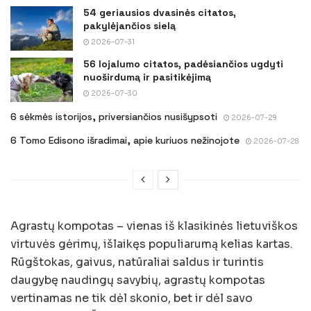
54 geriausios dvasinės citatos,
pakylėjančios sielą
2026-07-31
56 lojalumo citatos, padėsiančios ugdyti
nuoširdumą ir pasitikėjimą
2026-07-30
6 sėkmės istorijos, priversiančios nusišypsoti
2026-07-29
6 Tomo Edisono išradimai, apie kuriuos nežinojote
2026-07-28
Agrastų kompotas – vienas iš klasikinės lietuviškos
virtuvės gėrimų, išlaikęs populiarumą kelias kartas.
Rūgštokas, gaivus, natūraliai saldus ir turintis
daugybę naudingų savybių, agrastų kompotas
vertinamas ne tik dėl skonio, bet ir dėl savo