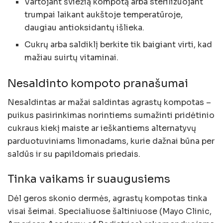
Vartojant šviežią kompotą arba sterilizuojant
trumpai laikant aukštoje temperatūroje,
daugiau antioksidantų išlieka.
Cukrų arba saldiklį berkite tik baigiant virti, kad
mažiau suirtų vitaminai.
Nesaldinto kompoto pranašumai
Nesaldintas ar mažai saldintas agrastų kompotas –
puikus pasirinkimas norintiems sumažinti pridėtinio
cukraus kiekį maiste ar ieškantiems alternatyvų
parduotuviniams limonadams, kurie dažnai būna per
saldūs ir su papildomais priedais.
Tinka vaikams ir suaugusiems
Dėl geros skonio dermės, agrastų kompotas tinka
visai šeimai. Specialiuose šaltiniuose (Mayo Clinic,