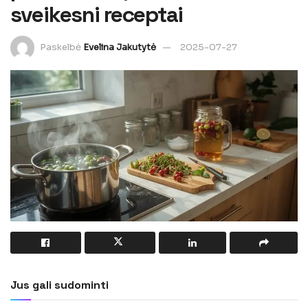
sveikesni receptai
Paskelbė
Evelina Jakutytė
2025-07-27
Jus gali sudominti