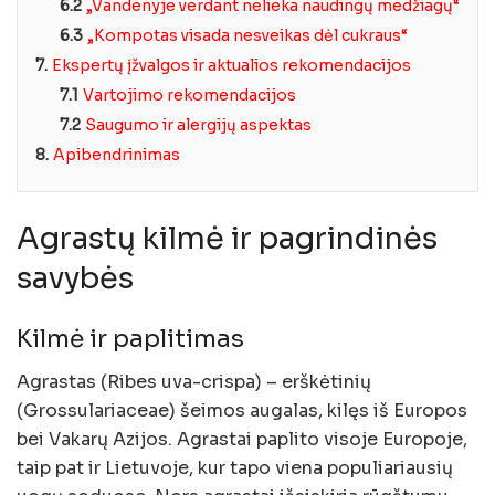
6.2
„Vandenyje verdant nelieka naudingų medžiagų“
6.3
„Kompotas visada nesveikas dėl cukraus“
7.
Ekspertų įžvalgos ir aktualios rekomendacijos
7.1
Vartojimo rekomendacijos
7.2
Saugumo ir alergijų aspektas
8.
Apibendrinimas
Agrastų kilmė ir pagrindinės
savybės
Kilmė ir paplitimas
Agrastas (Ribes uva-crispa) – erškėtinių
(Grossulariaceae) šeimos augalas, kilęs iš Europos
bei Vakarų Azijos. Agrastai paplito visoje Europoje,
taip pat ir Lietuvoje, kur tapo viena populiariausių