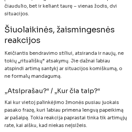
čiaudulio, bet ir keliant taurę – vienas žodis, dvi
situacijos.
Šiuolaikinės, žaismingesnės
reakcijos
Keičiantis bendravimo stiliui, atsiranda ir naujų, ne
tokių „rituališkų“ atsakymų. Jie dažnai labiau
atspindi artimą santykį ar situacijos komiškumą, o
ne formalų mandagumą.
„Atsiprašau?“ / „Kur čia taip?“
Kai kur vietoj palinkėjimo žmonės pusiau juokais
pasako frazę, kuri labiau primena lengvą papeikimą
ar pašaipą. Tokia reakcija paprastai tinka tik artimųjų
rate, kai aišku, kad niekas neįsižeis.