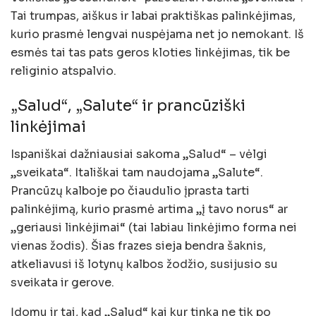
Tai trumpas, aiškus ir labai praktiškas palinkėjimas,
kurio prasmė lengvai nuspėjama net jo nemokant. Iš
esmės tai tas pats geros kloties linkėjimas, tik be
religinio atspalvio.
„Salud“, „Salute“ ir prancūziški
linkėjimai
Ispaniškai dažniausiai sakoma „Salud“ – vėlgi
„sveikata“. Itališkai tam naudojama „Salute“.
Prancūzų kalboje po čiaudulio įprasta tarti
palinkėjimą, kurio prasmė artima „į tavo norus“ ar
„geriausi linkėjimai“ (tai labiau linkėjimo forma nei
vienas žodis). Šias frazes sieja bendra šaknis,
atkeliavusi iš lotynų kalbos žodžio, susijusio su
sveikata ir gerove.
Įdomu ir tai, kad „Salud“ kai kur tinka ne tik po