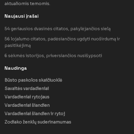
aktualiomis temomis.
Naujausi įrašai
54 geriausios dvasinės citatos, pakylėjančios sielą
56 lojalumo citatos, padėsiančios ugdyti nuoširdumą ir
pasitikėjimą
6 sėkmės istorijos, priversiančios nusišypsoti
Naudinga
Būsto paskolos skaičiuoklė
Savaitės vardadieniai
Vardadieniai rytojaus
Vardadieniai šiandien
Vardadieniai šiandien ir rytoj
Zodiako ženklų suderinamumas