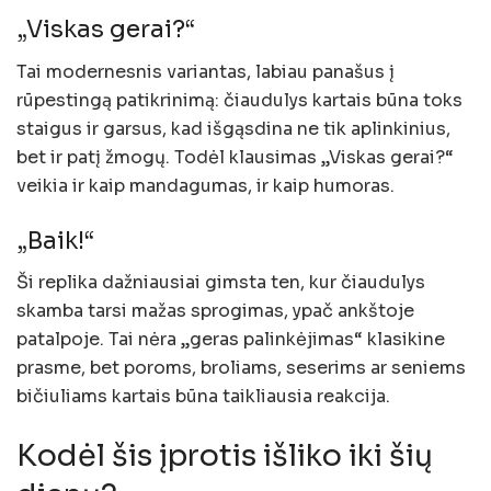
„Viskas gerai?“
Tai modernesnis variantas, labiau panašus į
rūpestingą patikrinimą: čiaudulys kartais būna toks
staigus ir garsus, kad išgąsdina ne tik aplinkinius,
bet ir patį žmogų. Todėl klausimas „Viskas gerai?“
veikia ir kaip mandagumas, ir kaip humoras.
„Baik!“
Ši replika dažniausiai gimsta ten, kur čiaudulys
skamba tarsi mažas sprogimas, ypač ankštoje
patalpoje. Tai nėra „geras palinkėjimas“ klasikine
prasme, bet poroms, broliams, seserims ar seniems
bičiuliams kartais būna taikliausia reakcija.
Kodėl šis įprotis išliko iki šių