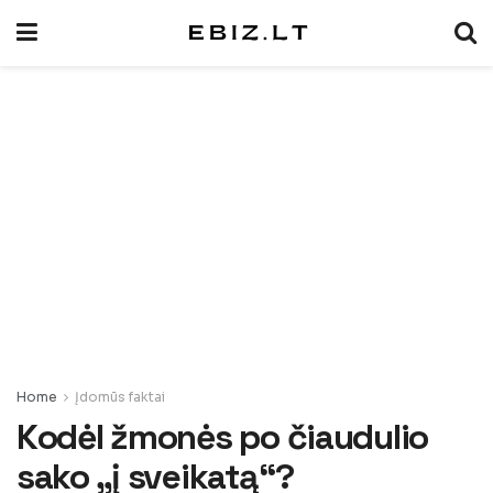
Home
Įdomūs faktai
Kodėl žmonės po čiaudulio
sako „į sveikatą“?