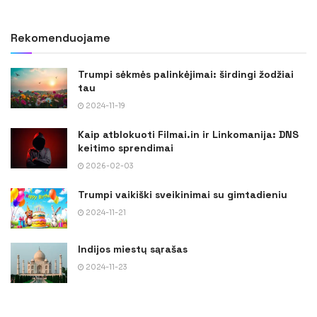
Rekomenduojame
Trumpi sėkmės palinkėjimai: širdingi žodžiai
tau
2024-11-19
Kaip atblokuoti Filmai.in ir Linkomanija: DNS
keitimo sprendimai
2026-02-03
Trumpi vaikiški sveikinimai su gimtadieniu
2024-11-21
Indijos miestų sąrašas
2024-11-23