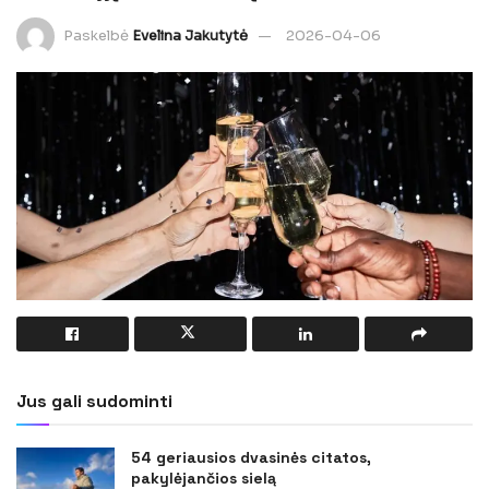
Paskelbė
Evelina Jakutytė
2026-04-06
Jus gali sudominti
54 geriausios dvasinės citatos,
pakylėjančios sielą