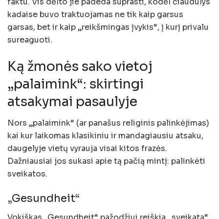
faktu. Vis dėlto jie padeda suprasti, kodėl čiaudulys
kadaise buvo traktuojamas ne tik kaip garsus
garsas, bet ir kaip „reikšmingas įvykis“, į kurį privalu
sureaguoti.
Ką žmonės sako vietoj
„palaimink“: skirtingi
atsakymai pasaulyje
Nors „palaimink“ (ar panašus religinis palinkėjimas)
kai kur laikomas klasikiniu ir mandagiausiu atsaku,
daugelyje vietų vyrauja visai kitos frazės.
Dažniausiai jos sukasi apie tą pačią mintį: palinkėti
sveikatos.
„Gesundheit“
Vokiškas „Gesundheit“ pažodžiui reiškia „sveikata“.