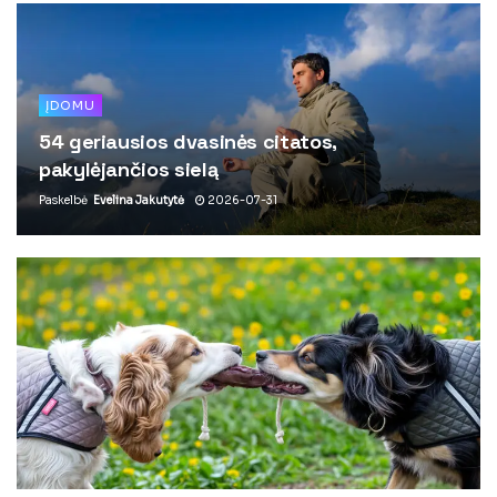
ĮDOMU
54 geriausios dvasinės citatos,
pakylėjančios sielą
Paskelbė
Evelina Jakutytė
2026-07-31