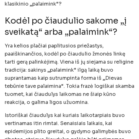
klasikinio „palaimink“?
Kodėl po čiaudulio sakome „į
sveikatą“ arba „palaimink“?
Yra kelios plačiai paplitusios priežastys,
paaiškinančios, kodėl po čiaudulio žmonės linkę
tarti gerą palinkėjimą. Viena iš jų siejama su religine
tradicija: sakinys „palaimink“ ilgą laiką buvo
suprantamas kaip sutrumpinta forma iš „Dievas
tebūnie tave palaimina“. Tokia frazė logiškai skamba
tuomet, kai čiaudulys laikomas ne šiaip kūno
reakcija, o galima ligos užuomina.
Istoriškai čiaudulys kai kuriais laikotarpiais buvo
vertinamas itin rimtai. Senaisiais laikais, kai
epidemijos plito greitai, o gydymo galimybės buvo