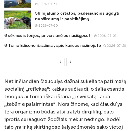
2026-07-31
56 lojalumo citatos, padėsiančios ugdyti
nuoširdumą ir pasitikėjimą
2026-07-30
6 sėkmės istorijos, priversiančios nusišypsoti
2026-07-29
6 Tomo Edisono išradimai, apie kuriuos nežinojote
2026-07-28
Net ir šiandien čiaudulys dažnai sukelia tą patį mažą
socialinį „refleksą“: kažkas sučiaudi, o šalia esantis
žmogus automatiškai ištaria „į sveikatą“ arba
„tebūnie palaimintas“. Nors žinome, kad čiaudulys
tėra organizmo būdas atsikratyti dirgiklių, pats
įprotis sureaguoti žodžiais niekur nedingo. Kodėl
taip yra ir ką skirtingose šalyse žmonės sako vietoj