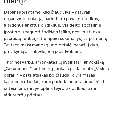
dienų?
Dabar suprantame, kad čiaudulys – natūrali
organizmo reakcija, padedanti pašalinti dulkes,
alergenus ar kitus dirgiklius. Vis dėlto socialinis
įprotis sureaguoti žodžiais išliko, nes jis atlieka
paprastą funkciją: trumpam sukuria ryšį tarp žmonių.
Tai tarsi maža mandagumo detalė, panaši į durų
prilaikymą ar linktelėjimą prasilenkiant.
Taigi nesvarbu, ar renkatės „į sveikatą“, ar vokišką
„Gesundheit“, ar tiesiog juokais paklausiate „Viskas
gerai?“ – pats atsakas po čiaudulio yra mažas
kasdienis ritualas, kuris padeda bendravimui išlikti
šiltesniam, net jei aplink tvyro tik dulkės, o ne
viduramžių prietarai.