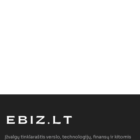
Įžvalgų tinklaraštis verslo, technologijų, finansų ir kitomis