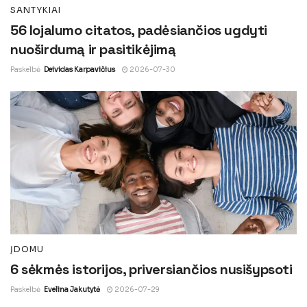
SANTYKIAI
56 lojalumo citatos, padėsiančios ugdyti
nuoširdumą ir pasitikėjimą
Paskelbė
Deividas Karpavičius
2026-07-30
ĮDOMU
6 sėkmės istorijos, priversiančios nusišypsoti
Paskelbė
Evelina Jakutytė
2026-07-29