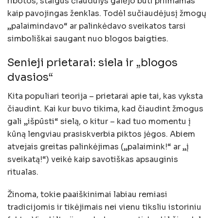
ribotos, staigus čiaudulys galėjo būti priimamas
kaip pavojingas ženklas. Todėl sučiaudėjusį žmogų
„palaimindavo“ ar palinkėdavo sveikatos tarsi
simboliškai saugant nuo blogos baigties.
Senieji prietarai: siela ir „blogos
dvasios“
Kita populiari teorija – prietarai apie tai, kas vyksta
čiaudint. Kai kur buvo tikima, kad čiaudint žmogus
gali „išpūsti“ sielą, o kitur – kad tuo momentu į
kūną lengviau prasiskverbia piktos jėgos. Abiem
atvejais greitas palinkėjimas („palaimink!“ ar „į
sveikatą!“) veikė kaip savotiškas apsauginis
ritualas.
Žinoma, tokie paaiškinimai labiau remiasi
tradicijomis ir tikėjimais nei vienu tiksliu istoriniu