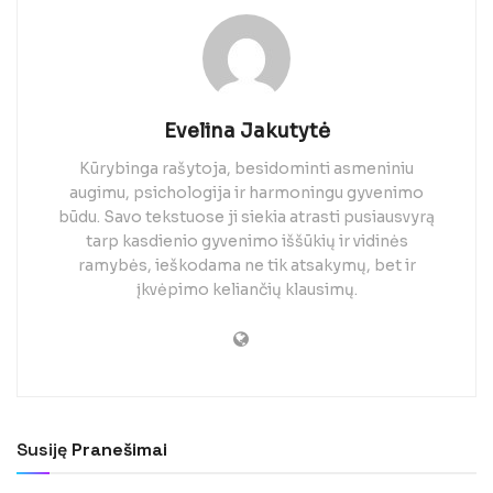
Evelina Jakutytė
Kūrybinga rašytoja, besidominti asmeniniu
augimu, psichologija ir harmoningu gyvenimo
būdu. Savo tekstuose ji siekia atrasti pusiausvyrą
tarp kasdienio gyvenimo iššūkių ir vidinės
ramybės, ieškodama ne tik atsakymų, bet ir
įkvėpimo keliančių klausimų.
Susiję
Pranešimai