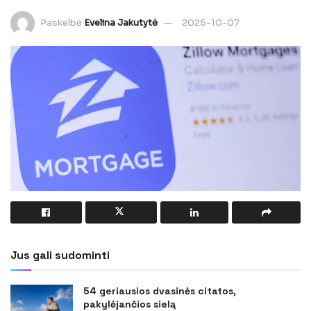
Paskelbė
Evelina Jakutytė
2025-10-07
Jus gali sudominti
54 geriausios dvasinės citatos,
pakylėjančios sielą