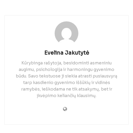
Evelina Jakutytė
Kūrybinga rašytoja, besidominti asmeniniu
augimu, psichologija ir harmoningu gyvenimo
būdu. Savo tekstuose ji siekia atrasti pusiausvyrą
tarp kasdienio gyvenimo iššūkių ir vidinės
ramybės, ieškodama ne tik atsakymų, bet ir
įkvėpimo keliančių klausimų.