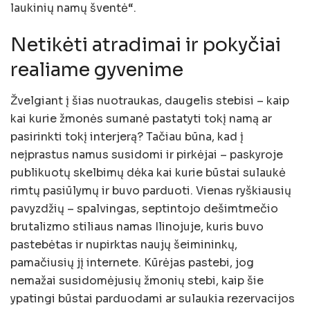
laukinių namų šventė“.
Netikėti atradimai ir pokyčiai
realiame gyvenime
Žvelgiant į šias nuotraukas, daugelis stebisi – kaip
kai kurie žmonės sumanė pastatyti tokį namą ar
pasirinkti tokį interjerą? Tačiau būna, kad į
neįprastus namus susidomi ir pirkėjai – paskyroje
publikuotų skelbimų dėka kai kurie būstai sulaukė
rimtų pasiūlymų ir buvo parduoti. Vienas ryškiausių
pavyzdžių – spalvingas, septintojo dešimtmečio
brutalizmo stiliaus namas Ilinojuje, kuris buvo
pastebėtas ir nupirktas naujų šeimininkų,
pamačiusių jį internete. Kūrėjas pastebi, jog
nemažai susidomėjusių žmonių stebi, kaip šie
ypatingi būstai parduodami ar sulaukia rezervacijos