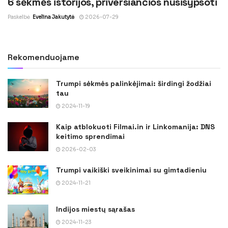
6 sėkmės istorijos, priversiančios nusišypsoti
Paskelbė
Evelina Jakutytė
2026-07-29
Rekomenduojame
Trumpi sėkmės palinkėjimai: širdingi žodžiai
tau
2024-11-19
Kaip atblokuoti Filmai.in ir Linkomanija: DNS
keitimo sprendimai
2026-02-03
Trumpi vaikiški sveikinimai su gimtadieniu
2024-11-21
Indijos miestų sąrašas
2024-11-23