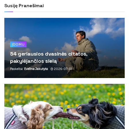
Susiję
Pranešimai
ĮDOMU
54 geriausios dvasinės citatos,
pakylėjančios sielą
Paskelbė
Evelina Jakutytė
2026-07-31