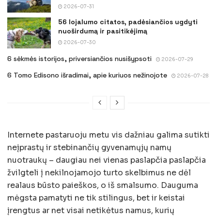
2026-07-31
56 lojalumo citatos, padėsiančios ugdyti
nuoširdumą ir pasitikėjimą
2026-07-30
6 sėkmės istorijos, priversiančios nusišypsoti
2026-07-29
6 Tomo Edisono išradimai, apie kuriuos nežinojote
2026-07-28
Internete pastaruoju metu vis dažniau galima sutikti
neįprastų ir stebinančių gyvenamųjų namų
nuotraukų – daugiau nei vienas paslapčia paslapčia
žvilgteli į nekilnojamojo turto skelbimus ne dėl
realaus būsto paieškos, o iš smalsumo. Dauguma
mėgsta pamatyti ne tik stilingus, bet ir keistai
įrengtus ar net visai netikėtus namus, kurių