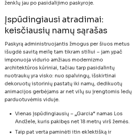
ženklų jau po pasidalijimo paskyroje.
Įspūdingiausi atradimai:
keisčiausių namų sąrašas
Paskyrą administruojantis žmogus per šiuos metus
išugdė savitą meilę tam tikram stiliui – jam ypač
imponuoja vidurio amžiaus modernizmo
architektūros kūriniai, tačiau tarp pasidalintų
nuotraukų yra visko: nuo spalvingų, išskirtinai
dekoruotų istorinių pastatų iki namų, dedikuotų
animacijos gerbėjams ar net vilų su įrengtomis ledų
parduotuvėmis viduje.
Vienas įspūdingiausių – „Garcia“ namas Los
Andžele, kuris pakibęs net 18 metrų virš žemės.
Taip pat verta paminėti itin eklektišką ir