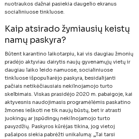
nuotraukos dažnai pasiekia daugelio ekranus
socialiniuose tinkluose.
Kaip atsirado žymiausių keistų
namų paskyra?
Būtent karantino laikotarpiu, kai vis daugiau žmonių
pradėjo aktyviau dairytis naujų gyvenamųjų vietų ir
daugiau laiko leido namuose, socialiniuose
tinkluose išpopuliarėjo paskyra, besidalijanti
pačiais netikėčiausiais nekilnojamojo turto
skelbimais. Viskas prasidėjo 2020 m. pabaigoje, kai
aktyvesnis naudojimasis programėlėmis paskatino
žmones ieškoti ne tik naujų būstų, bet ir atrasti
juokingų ar įspūdingų nekilnojamojo turto
pavyzdžių. Paskyros kūrėjas tikina, jog vietoj
pašaipos siekia pabrėžti unikalumą: „Tai tarsi