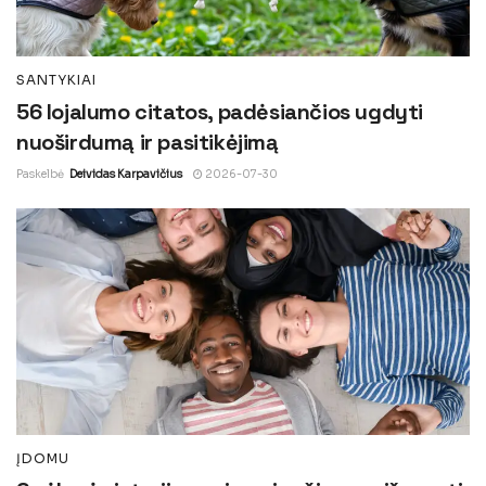
SANTYKIAI
56 lojalumo citatos, padėsiančios ugdyti
nuoširdumą ir pasitikėjimą
Paskelbė
Deividas Karpavičius
2026-07-30
ĮDOMU