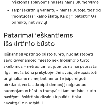
ryškiomis spalvomis nusėtą namą Siumervilyje.
Tarp išskirtinių variantų – namas Jutoje, tiesiog
įmontuotas į kalno šlaitą. Kaip į jį patekti? Gal
prireiktų net virvių!
Patarimai ieškantiems
išskirtinio būsto
Ieškantieji ypatingo būsto turėtų nuolat stebėti
savo gyvenamojo miesto nekilnojamojo turto
skelbimus – netradiciniai, įdomūs namai paprastai
ilgai neužsibūna prekyboje. Jei svajojate apsistoti
originaliame name, bet nenorite įsipareigoti
pirkdami, verta atkreipti dėmesį į neįprastus
nuomojamus būstus trumpalaikiam poilsiui, kurie
pasižymi išskirtiniu dizainu ir puikiai tinka
savaitgalio nuotykiui.