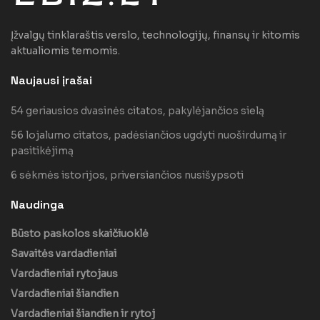
Įžvalgų tinklaraštis verslo, technologijų, finansų ir kitomis
aktualiomis temomis.
Naujausi įrašai
54 geriausios dvasinės citatos, pakylėjančios sielą
56 lojalumo citatos, padėsiančios ugdyti nuoširdumą ir
pasitikėjimą
6 sėkmės istorijos, priversiančios nusišypsoti
Naudinga
Būsto paskolos skaičiuoklė
Savaitės vardadieniai
Vardadieniai rytojaus
Vardadieniai šiandien
Vardadieniai šiandien ir rytoj