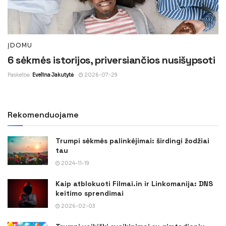
ĮDOMU
6 sėkmės istorijos, priversiančios nusišypsoti
Paskelbė
Evelina Jakutytė
2026-07-29
Rekomenduojame
Trumpi sėkmės palinkėjimai: širdingi žodžiai
tau
2024-11-19
Kaip atblokuoti Filmai.in ir Linkomanija: DNS
keitimo sprendimai
2026-02-03