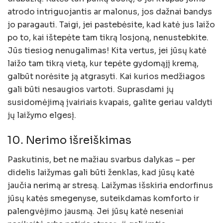
atrodo intriguojantis ar malonus, jos dažnai bandys
jo paragauti. Taigi, jei pastebėsite, kad katė jus laižo
po to, kai ištepėte tam tikrą losjoną, nenustebkite.
Jūs tiesiog nenugalimas! Kita vertus, jei jūsų katė
laižo tam tikrą vietą, kur tepėte gydomąjį kremą,
galbūt norėsite ją atgrasyti. Kai kurios medžiagos
gali būti nesaugios vartoti. Suprasdami jų
susidomėjimą įvairiais kvapais, galite geriau valdyti
jų laižymo elgesį.
10. Nerimo išreiškimas
Paskutinis, bet ne mažiau svarbus dalykas – per
didelis laižymas gali būti ženklas, kad jūsų katė
jaučia nerimą ar stresą. Laižymas išskiria endorfinus
jūsų katės smegenyse, suteikdamas komforto ir
palengvėjimo jausmą. Jei jūsų katė neseniai