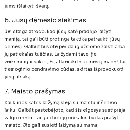
jums išlaikyti švarą.
6. Jūsų dėmesio siekimas
Jei staiga atrodo, kad jūsų katė pradėjo laižyti
maniją, tai gali būti protinga taktika patraukti jūsų
dėmesį. Galbūt buvote per daug užsiėmę žaisti arba
jų patiekalas tuščias. Laižydami tave, jie
veiksmingai sako: „Ei, atkreipkite dėmesį į mane! Tai
tiesioginio bendravimo būdas, skirtas išprovokuoti
jūsų atsaką.
7. Maisto prašymas
Kai kurios katės laižymą sieja su maistu ir šėrimo
laiku. Galbūt pastebėjote, kad šis elgesys sustiprėja
valgio metu. Tai gali būti jų unikalus būdas prašyti
maisto. Jie gali susieti laižymą su mama,