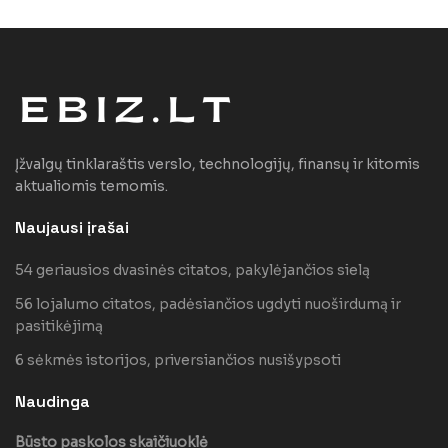
Įžvalgų tinklaraštis verslo, technologijų, finansų ir kitomis
aktualiomis temomis.
Naujausi įrašai
54 geriausios dvasinės citatos, pakylėjančios sielą
56 lojalumo citatos, padėsiančios ugdyti nuoširdumą ir
pasitikėjimą
6 sėkmės istorijos, priversiančios nusišypsoti
Naudinga
Būsto paskolos skaičiuoklė