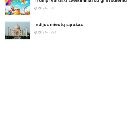
Trumpi vaikiški sveikinimai su gimtadieniu
2024-11-21
Indijos miestų sąrašas
2024-11-23