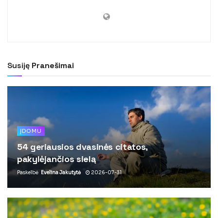
Susiję
Pranešimai
ĮDOMU
54 geriausios dvasinės citatos,
pakylėjančios sielą
Paskelbė
Evelina Jakutytė
2026-07-31