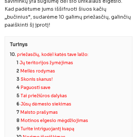
savininkų yra suglumę dėl šio unikalaus elgesio.
Kad padėtume jums iššifruoti šiuos kačių
„bučinius“, sudarėme 10 galimų priežasčių, galinčių
paaiškinti šį įprotį!
Turinys
10.
priežasčių, kodėl katės tave laižo:
1
Jų teritorijos žymėjimas
2
Meilės rodymas
3
Skonis skanus!
4
Paguosti save
5
Tai priežiūros dalykas
6
Jūsų dėmesio siekimas
7
Maisto prašymas
8
Motinos elgesio mėgdžiojimas
9
Turite intriguojantį kvapą
10
Nerimo išreiškimas