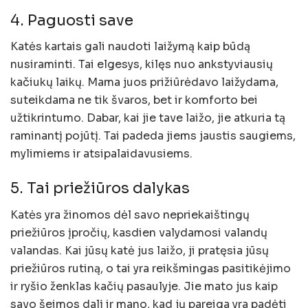
4. Paguosti save
Katės kartais gali naudoti laižymą kaip būdą
nusiraminti. Tai elgesys, kilęs nuo ankstyviausių
kačiukų laikų. Mama juos prižiūrėdavo laižydama,
suteikdama ne tik švaros, bet ir komforto bei
užtikrintumo. Dabar, kai jie tave laižo, jie atkuria tą
raminantį pojūtį. Tai padeda jiems jaustis saugiems,
mylimiems ir atsipalaidavusiems.
5. Tai priežiūros dalykas
Katės yra žinomos dėl savo nepriekaištingų
priežiūros įpročių, kasdien valydamosi valandų
valandas. Kai jūsų katė jus laižo, ji pratęsia jūsų
priežiūros rutiną, o tai yra reikšmingas pasitikėjimo
ir ryšio ženklas kačių pasaulyje. Jie mato jus kaip
savo šeimos dalį ir mano, kad jų pareiga yra padėti