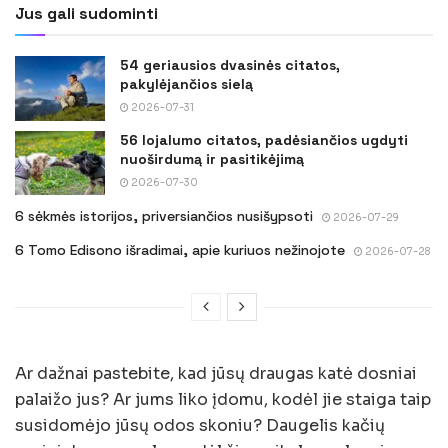
Jus gali sudominti
54 geriausios dvasinės citatos,
pakylėjančios sielą
2026-07-31
56 lojalumo citatos, padėsiančios ugdyti
nuoširdumą ir pasitikėjimą
2026-07-30
6 sėkmės istorijos, priversiančios nusišypsoti
2026-07-29
6 Tomo Edisono išradimai, apie kuriuos nežinojote
2026-07-28
Ar dažnai pastebite, kad jūsų draugas katė dosniai
palaižo jus? Ar jums liko įdomu, kodėl jie staiga taip
susidomėjo jūsų odos skoniu? Daugelis kačių