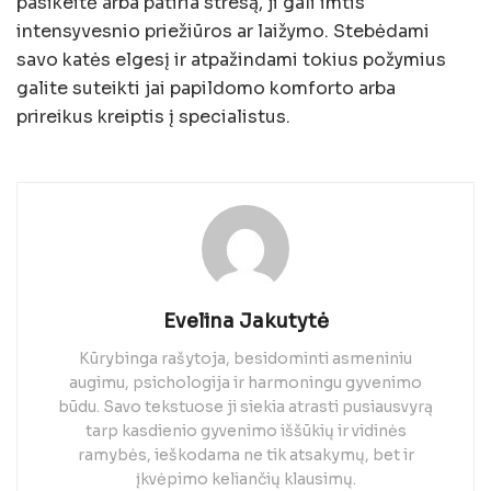
pasikeitė arba patiria stresą, ji gali imtis
intensyvesnio priežiūros ar laižymo. Stebėdami
savo katės elgesį ir atpažindami tokius požymius
galite suteikti jai papildomo komforto arba
prireikus kreiptis į specialistus.
Evelina Jakutytė
Kūrybinga rašytoja, besidominti asmeniniu
augimu, psichologija ir harmoningu gyvenimo
būdu. Savo tekstuose ji siekia atrasti pusiausvyrą
tarp kasdienio gyvenimo iššūkių ir vidinės
ramybės, ieškodama ne tik atsakymų, bet ir
įkvėpimo keliančių klausimų.