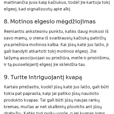
maitinančia juos kaip kačiukus, todėl jie kartoja tokį
elgesį, kad signalizuotų apie alkį.
8. Motinos elgesio mėgdžiojimas
Remiantis ankstesniu punktu, katės daug mokosi iš
savo mamų, o viena iš svarbiausių kačiukų patirčių
yra priežiūra motinos kalba. Kai jūsų katė jus laižo, ji
gali bandyti atkartoti tokį motinos elgesį. Jie
laižymą asocijuojasi su priežiūra, meile ir prisirišimu,
ir tą puoselėjantį elgesį jie skleidžia tau.
9. Turite intriguojantį kvapą
Kartais priežastis, kodėl jūsų katė jus laižo, gali būti
tokia pat paprasta, kaip jai patiko jūsų naudoto
produkto kvapas. Tai gali būti jūsų naujas rankų
kremas, muilas ar net skalbinių ploviklis ant jūsų
drabužių. Katės turi puikų uoslę, o jei kvapas joms