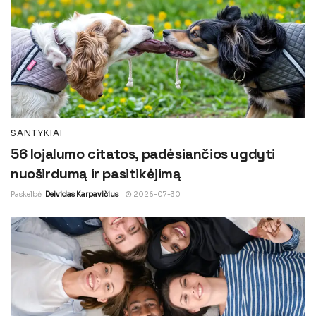
SANTYKIAI
56 lojalumo citatos, padėsiančios ugdyti
nuoširdumą ir pasitikėjimą
Paskelbė
Deividas Karpavičius
2026-07-30