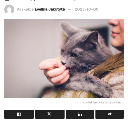
Paskelbė
Evelina Jakutytė
2023-10-08
Kodėl tavo katė tave laižo