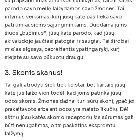
kaip apkabinimas ar rankos sulaikymas, taip ir katės
parodo savo meilę laižydamos savo žmones. Tai
intymus veiksmas, kurį jūsų katė pasilieka savo
patikimiausiems sąjungininkams. Duodama jums
šiuos „bučinius“, jūsų katė parodo, kad jūsų
akivaizdoje jaučiasi patogiai ir saugiai. Tai širdžiai
mielas elgesys, pabrėžiantis ypatingą ryšį, kurį
siejate su savo pūkuotu draugu.
3. Skonis skanus!
Tai gali atrodyti šiek tiek keistai, bet kartais jūsų
katė jus laižo vien todėl, kad joms patinka jūsų
odos skonis. Žmonės dažnai turi sūrų skonį, ypač jei
prakaitavote arba ant odos yra maisto likučių. Dėl
aštrių jūsų katės skonio receptorių šis sūrumas gali
būti nenugalimas, o tai paskatins ekspromtu
laižymą.