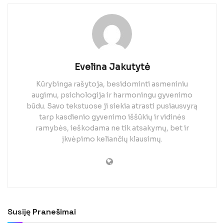
Evelina Jakutytė
Kūrybinga rašytoja, besidominti asmeniniu
augimu, psichologija ir harmoningu gyvenimo
būdu. Savo tekstuose ji siekia atrasti pusiausvyrą
tarp kasdienio gyvenimo iššūkių ir vidinės
ramybės, ieškodama ne tik atsakymų, bet ir
įkvėpimo keliančių klausimų.
Susiję
Pranešimai