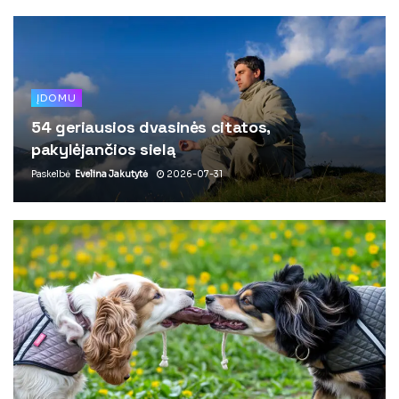
ĮDOMU
54 geriausios dvasinės citatos,
pakylėjančios sielą
Paskelbė
Evelina Jakutytė
2026-07-31