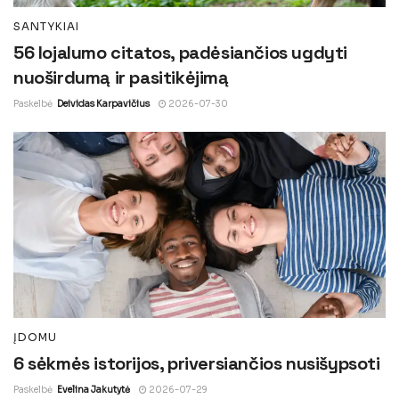
SANTYKIAI
56 lojalumo citatos, padėsiančios ugdyti
nuoširdumą ir pasitikėjimą
Paskelbė
Deividas Karpavičius
2026-07-30
ĮDOMU
6 sėkmės istorijos, priversiančios nusišypsoti
Paskelbė
Evelina Jakutytė
2026-07-29