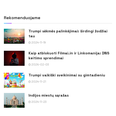
Rekomenduojame
Trumpi sėkmės palinkėjimai: širdingi žodžiai
tau
2024-11-19
Kaip atblokuoti Filmai.in ir Linkomanija: DNS
keitimo sprendimai
2026-02-03
Trumpi vaikiški sveikinimai su gimtadieniu
2024-11-21
Indijos miestų sąrašas
2024-11-23