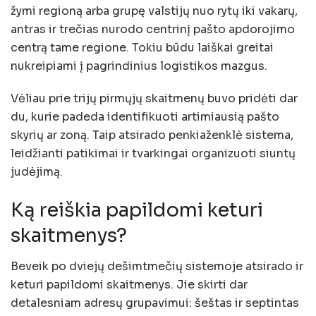
žymi regioną arba grupę valstijų nuo rytų iki vakarų,
antras ir trečias nurodo centrinį pašto apdorojimo
centrą tame regione. Tokiu būdu laiškai greitai
nukreipiami į pagrindinius logistikos mazgus.
Vėliau prie trijų pirmųjų skaitmenų buvo pridėti dar
du, kurie padeda identifikuoti artimiausią pašto
skyrių ar zoną. Taip atsirado penkiaženklė sistema,
leidžianti patikimai ir tvarkingai organizuoti siuntų
judėjimą.
Ką reiškia papildomi keturi
skaitmenys?
Beveik po dviejų dešimtmečių sistemoje atsirado ir
keturi papildomi skaitmenys. Jie skirti dar
detalesniam adresų grupavimui: šeštas ir septintas