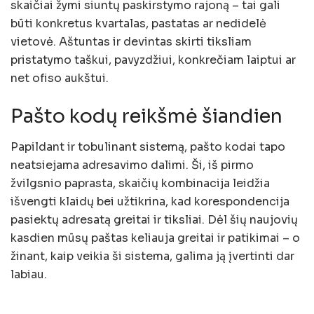
skaičiai žymi siuntų paskirstymo rajoną – tai gali
būti konkretus kvartalas, pastatas ar nedidelė
vietovė. Aštuntas ir devintas skirti tiksliam
pristatymo taškui, pavyzdžiui, konkrečiam laiptui ar
net ofiso aukštui.
Pašto kodų reikšmė šiandien
Papildant ir tobulinant sistemą, pašto kodai tapo
neatsiejama adresavimo dalimi. Ši, iš pirmo
žvilgsnio paprasta, skaičių kombinacija leidžia
išvengti klaidų bei užtikrina, kad korespondencija
pasiektų adresatą greitai ir tiksliai. Dėl šių naujovių
kasdien mūsų paštas keliauja greitai ir patikimai – o
žinant, kaip veikia ši sistema, galima ją įvertinti dar
labiau.