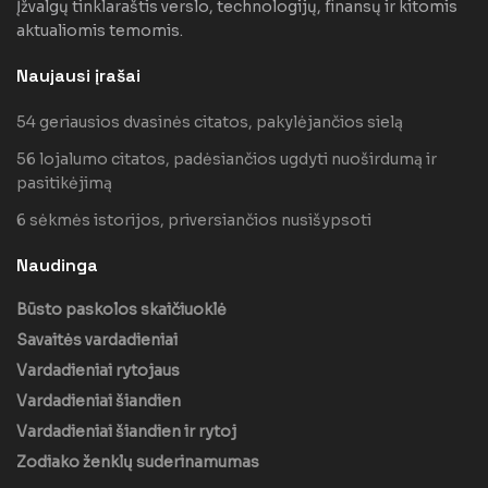
Įžvalgų tinklaraštis verslo, technologijų, finansų ir kitomis
aktualiomis temomis.
Naujausi įrašai
54 geriausios dvasinės citatos, pakylėjančios sielą
56 lojalumo citatos, padėsiančios ugdyti nuoširdumą ir
pasitikėjimą
6 sėkmės istorijos, priversiančios nusišypsoti
Naudinga
Būsto paskolos skaičiuoklė
Savaitės vardadieniai
Vardadieniai rytojaus
Vardadieniai šiandien
Vardadieniai šiandien ir rytoj
Zodiako ženklų suderinamumas