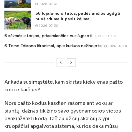
2026-07-31
56 lojalumo citatos, padėsiančios ugdyti
nuoširdumą ir pasitikėjimą
2026-07-30
6 sėkmės istorijos, priversiančios nusišypsoti
2026-07-29
6 Tomo Edisono išradimai, apie kuriuos nežinojote
2026-07-28
Ar kada susimąstėte, kam skirtas kiekvienas pašto
kodo skaičius?
Nors pašto kodus kasdien rašome ant vokų ar
siuntų, dažnas tik žino savo gyvenamosios vietos
penkiaženklį kodą. Tačiau už šių skaičių slypi
kruopščiai apgalvota sistema, kurios dėka mūsų