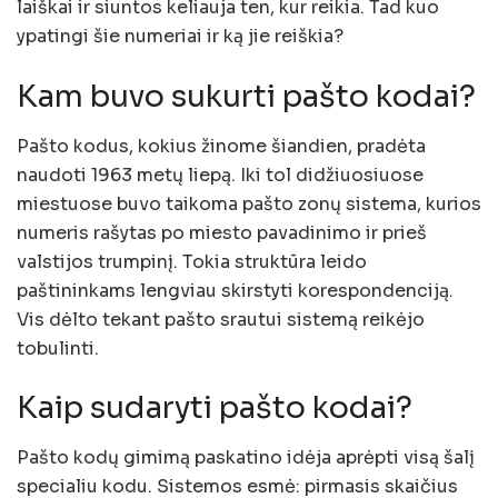
laiškai ir siuntos keliauja ten, kur reikia. Tad kuo
ypatingi šie numeriai ir ką jie reiškia?
Kam buvo sukurti pašto kodai?
Pašto kodus, kokius žinome šiandien, pradėta
naudoti 1963 metų liepą. Iki tol didžiuosiuose
miestuose buvo taikoma pašto zonų sistema, kurios
numeris rašytas po miesto pavadinimo ir prieš
valstijos trumpinį. Tokia struktūra leido
paštininkams lengviau skirstyti korespondenciją.
Vis dėlto tekant pašto srautui sistemą reikėjo
tobulinti.
Kaip sudaryti pašto kodai?
Pašto kodų gimimą paskatino idėja aprėpti visą šalį
specialiu kodu. Sistemos esmė: pirmasis skaičius