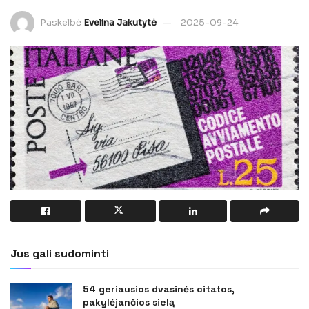
Paskelbė
Evelina Jakutytė
2025-09-24
Jus gali sudominti
54 geriausios dvasinės citatos,
pakylėjančios sielą