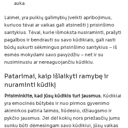
auka.
Laimei, yra puikių galimybių įveikti apribojimus,
kuriuos tėvai ar vaikas gali atsinešti į prisirišimo
santykius. Tėvai, kurie išmoksta nusiraminti, prašyti
pagalbos ir bendrauti su savo kūdikiais, gali rasti
būdų sukurti sėkmingus prisirišimo santykius – iš
esmės mokydami savo pavyzdžiu – net ir su
nusiminusiu ar nereaguojančiu kūdikiu.
Patarimai, kaip išlaikyti ramybę ir
nuraminti kūdikį
Prisiminkite, kad jūsų kūdikis turi jausmus.
Kūdikiai
yra emocinės būtybės ir nuo pirmos gyvenimo
akimirkos patiria laimės, liūdesio, džiaugsmo ir
pykčio jausmus. Jei dėl kokių nors priežasčių jums
sunku būti dėmesingam savo kūdikiui, jūsų vaikas