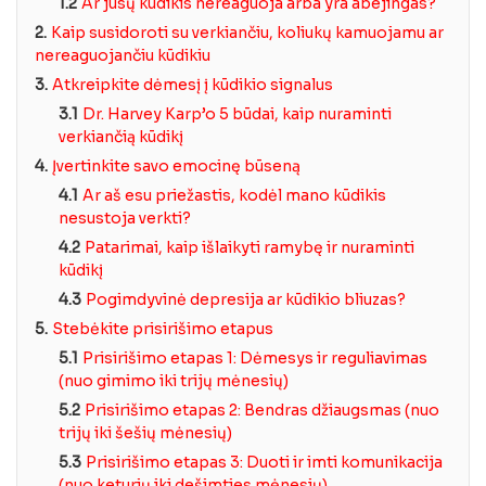
1.2
Ar jūsų kūdikis nereaguoja arba yra abejingas?
2.
Kaip susidoroti su verkiančiu, koliukų kamuojamu ar
nereaguojančiu kūdikiu
3.
Atkreipkite dėmesį į kūdikio signalus
3.1
Dr. Harvey Karp’o 5 būdai, kaip nuraminti
verkiančią kūdikį
4.
Įvertinkite savo emocinę būseną
4.1
Ar aš esu priežastis, kodėl mano kūdikis
nesustoja verkti?
4.2
Patarimai, kaip išlaikyti ramybę ir nuraminti
kūdikį
4.3
Pogimdyvinė depresija ar kūdikio bliuzas?
5.
Stebėkite prisirišimo etapus
5.1
Prisirišimo etapas 1: Dėmesys ir reguliavimas
(nuo gimimo iki trijų mėnesių)
5.2
Prisirišimo etapas 2: Bendras džiaugsmas (nuo
trijų iki šešių mėnesių)
5.3
Prisirišimo etapas 3: Duoti ir imti komunikacija
(nuo keturių iki dešimties mėnesių)