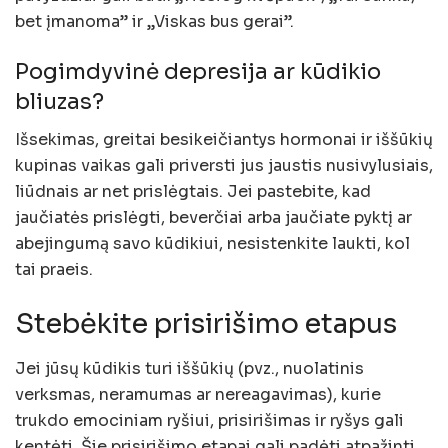
bet įmanoma” ir „Viskas bus gerai”.
Pogimdyvinė depresija ar kūdikio
bliuzas?
Išsekimas, greitai besikeičiantys hormonai ir iššūkių
kupinas vaikas gali priversti jus jaustis nusivylusiais,
liūdnais ar net prislėgtais. Jei pastebite, kad
jaučiatės prislėgti, beverčiai arba jaučiate pyktį ar
abejingumą savo kūdikiui, nesistenkite laukti, kol
tai praeis.
Stebėkite prisirišimo etapus
Jei jūsų kūdikis turi iššūkių (pvz., nuolatinis
verksmas, neramumas ar nereagavimas), kurie
trukdo emociniam ryšiui, prisirišimas ir ryšys gali
kentėti. Šie prisirišimo etapai gali padėti atpažinti