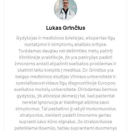
Lukas Grinčius
Gydytojas ir medicinos švietėjas, ekspertas ligų
nustatymo ir simptomų analizės srityse.
Turėdamas daugiau nei dešimties metų patirtį
klinikinėje praktikoje, jis yra pasiryžęs padėti
žmonėms anksti atpažinti sveikatos problemas ir
skatinti laiku kreiptis į medikus. Dr. Grinčius yra
baigęs medicinos studijas Vilniaus universitete ir
specializavosi vidaus ligų diagnostikoje Europos
sveikatos mokslų universitete. Dirbdamas šeimos
gydytoju, jis atkreipė dėmesį į tai, kad pacientai
neretai ignoruoja ar klaidingai aiškina savo
simptomus. Tai paskatino jį rašyti mokomuosius
straipsnius, siekiant padėti žmonėms geriau
suprasti savo kūno signalus. Jo straipsniuose
pateikiama išsamūs, tačiau suprantami duomenys