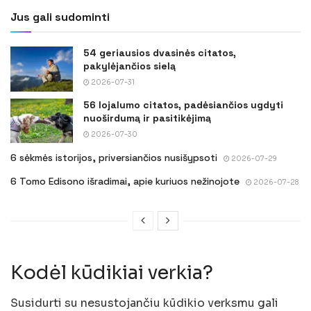
Jus gali sudominti
54 geriausios dvasinės citatos,
pakylėjančios sielą
2026-07-31
56 lojalumo citatos, padėsiančios ugdyti
nuoširdumą ir pasitikėjimą
2026-07-30
6 sėkmės istorijos, priversiančios nusišypsoti
2026-07-29
6 Tomo Edisono išradimai, apie kuriuos nežinojote
2026-07-28
Kodėl kūdikiai verkia?
Susidurti su nesustojančiu kūdikio verksmu gali