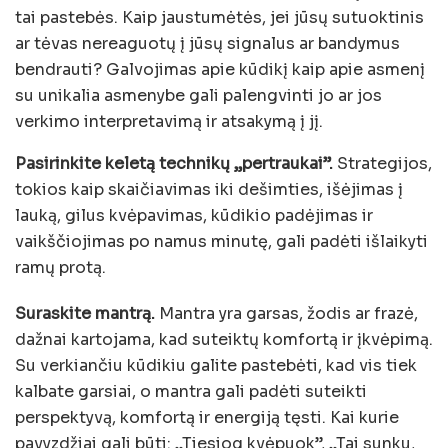
tai pastebės. Kaip jaustumėtės, jei jūsų sutuoktinis
ar tėvas nereaguotų į jūsų signalus ar bandymus
bendrauti? Galvojimas apie kūdikį kaip apie asmenį
su unikalia asmenybe gali palengvinti jo ar jos
verkimo interpretavimą ir atsakymą į jį.
Pasirinkite keletą technikų „pertraukai”.
Strategijos,
tokios kaip skaičiavimas iki dešimties, išėjimas į
lauką, gilus kvėpavimas, kūdikio padėjimas ir
vaikščiojimas po namus minutę, gali padėti išlaikyti
ramų protą.
Suraskite mantrą.
Mantra yra garsas, žodis ar frazė,
dažnai kartojama, kad suteiktų komfortą ir įkvėpimą.
Su verkiančiu kūdikiu galite pastebėti, kad vis tiek
kalbate garsiai, o mantra gali padėti suteikti
perspektyvą, komfortą ir energiją tęsti. Kai kurie
pavyzdžiai gali būti: „Tiesiog kvėpuok”, „Tai sunku,