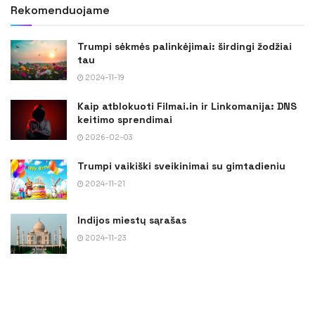
Rekomenduojame
Trumpi sėkmės palinkėjimai: širdingi žodžiai
tau
2024-11-19
Kaip atblokuoti Filmai.in ir Linkomanija: DNS
keitimo sprendimai
2026-02-03
Trumpi vaikiški sveikinimai su gimtadieniu
2024-11-21
Indijos miestų sąrašas
2024-11-23