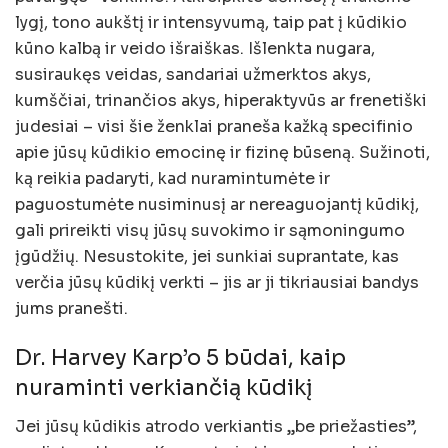
lygį, tono aukštį ir intensyvumą, taip pat į kūdikio
kūno kalbą ir veido išraiškas. Išlenkta nugara,
susiraukęs veidas, sandariai užmerktos akys,
kumščiai, trinančios akys, hiperaktyvūs ar frenetiški
judesiai – visi šie ženklai praneša kažką specifinio
apie jūsų kūdikio emocinę ir fizinę būseną. Sužinoti,
ką reikia padaryti, kad nuramintumėte ir
paguostumėte nusiminusį ar nereaguojantį kūdikį,
gali prireikti visų jūsų suvokimo ir sąmoningumo
įgūdžių. Nesustokite, jei sunkiai suprantate, kas
verčia jūsų kūdikį verkti – jis ar ji tikriausiai bandys
jums pranešti.
Dr. Harvey Karp’o 5 būdai, kaip
nuraminti verkiančią kūdikį
Jei jūsų kūdikis atrodo verkiantis „be priežasties”,