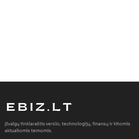
Įžvalgų tinklaraštis verslo, technologijų, finansų ir kitomis
aktualiomis temomis.