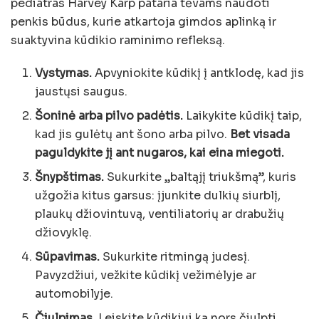
pediatras Harvey Karp pataria tėvams naudoti
penkis būdus, kurie atkartoja gimdos aplinką ir
suaktyvina kūdikio raminimo refleksą.
Vystymas.
Apvyniokite kūdikį į antklodę, kad jis
jaustųsi saugus.
Šoninė arba pilvo padėtis.
Laikykite kūdikį taip,
kad jis gulėtų ant šono arba pilvo.
Bet visada
paguldykite jį ant nugaros, kai eina miegoti.
Šnypštimas.
Sukurkite „baltąjį triukšmą”, kuris
užgožia kitus garsus: įjunkite dulkių siurblį,
plaukų džiovintuvą, ventiliatorių ar drabužių
džiovyklę.
Sūpavimas.
Sukurkite ritmingą judesį.
Pavyzdžiui, vežkite kūdikį vežimėlyje ar
automobilyje.
Čiulpimas.
Leiskite kūdikiui ką nors čiulpti,