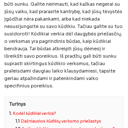
būti sunku. Galite nerimauti, kad kažkas negerai su
jūsų vaiku, kad prarasite kantrybę, kad jūsų tėvystės
įgūdžiai nėra pakankami, arba kad niekada
nesusijungsite su savo kūdikiu. Tačiau galite su tuo
susidoroti! Kūdikiai verkia dėl daugybės priežasčių,
o verksmas yra pagrindinis būdas, kaip kūdikiai
bendrauja. Tai būdas atkreipti jūsų dėmesį ir
išreikšti savo poreikius. Iš pradžių gali būti sunku
suprasti skirtingus kūdikio verksmus, tačiau
praleisdami daugiau laiko klausydamiesi, tapsite
geriau atpažindami ir patenkindami vaiko
specifinius poreikius.
Turinys
1.
Kodėl kūdikiai verkia?
1.1
Dažniausios kūdikių verksmo priežastys