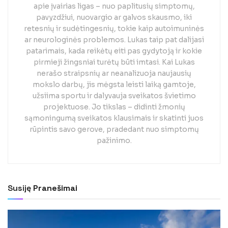
apie įvairias ligas – nuo paplitusių simptomų,
pavyzdžiui, nuovargio ar galvos skausmo, iki
retesnių ir sudėtingesnių, tokie kaip autoimuninės
ar neurologinės problemos. Lukas taip pat dalijasi
patarimais, kada reikėtų eiti pas gydytoją ir kokie
pirmieji žingsniai turėtų būti imtasi. Kai Lukas
nerašo straipsnių ar neanalizuoja naujausių
mokslo darbų, jis mėgsta leisti laiką gamtoje,
užsiima sportu ir dalyvauja sveikatos švietimo
projektuose. Jo tikslas – didinti žmonių
sąmoningumą sveikatos klausimais ir skatinti juos
rūpintis savo gerove, pradedant nuo simptomų
pažinimo.
Susiję
Pranešimai