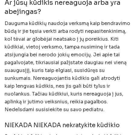
Ar jūsų kūdikis nereaguoja arba yra
abejingas?
Dauguma kūdikių naudoja verksmą kaip bendravimo
būdą ir jie tęsia verkti arba rodyti nepasitenkinimą,
kol tėvai ar globėjai neatsako į jų poreikius. Kiti
kūdikiai, vietoj verksmo, tampa nusiminę ir tada
atsijungia bei nerodo jokių emocijų. Jei apie tai
pagalvojate, tikriausiai pažįstate daugiau nei vieną
suaugusįjį, kuris taip elgiasi, susidūręs su
sunkumais. Nereaguojantis kūdikis gali atrodyti
kaip lengvas kūdikis, nes jis gali būti tylus ir
nuolankus. Tačiau kūdikiui, kuris nereaguoja į jus,
aplinką ir jutimo veiksnius, reikia pagalbos.
Nedelsdami susisiekite su savo pediatru.
NIEKADA NIEKADA nekratykite kūdikio