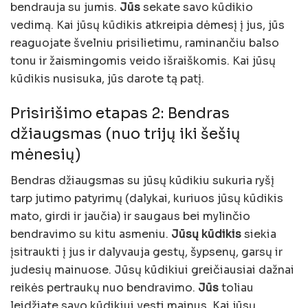
bendrauja su jumis.
Jūs
sekate savo kūdikio
vedimą. Kai jūsų kūdikis atkreipia dėmesį į jus, jūs
reaguojate švelniu prisilietimu, raminančiu balso
tonu ir žaismingomis veido išraiškomis. Kai jūsų
kūdikis nusisuka, jūs darote tą patį.
Prisirišimo etapas 2: Bendras
džiaugsmas (nuo trijų iki šešių
mėnesių)
Bendras džiaugsmas su jūsų kūdikiu sukuria ryšį
tarp jutimo patyrimų (dalykai, kuriuos jūsų kūdikis
mato, girdi ir jaučia) ir saugaus bei mylinčio
bendravimo su kitu asmeniu.
Jūsų kūdikis
siekia
įsitraukti į jus ir dalyvauja gestų, šypsenų, garsų ir
judesių mainuose. Jūsų kūdikiui greičiausiai dažnai
reikės pertraukų nuo bendravimo.
Jūs
toliau
leidžiate savo kūdikiui vesti mainus. Kai jūsų