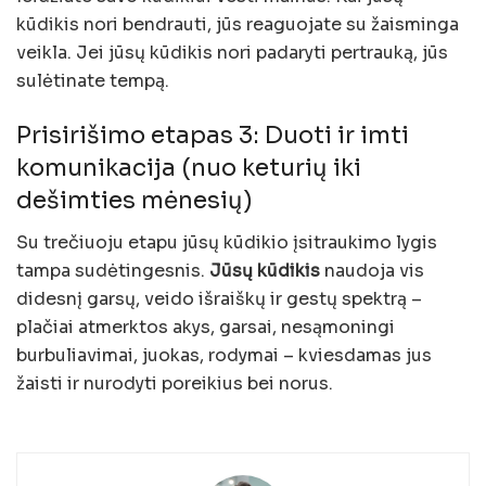
kūdikis nori bendrauti, jūs reaguojate su žaisminga
veikla. Jei jūsų kūdikis nori padaryti pertrauką, jūs
sulėtinate tempą.
Prisirišimo etapas 3: Duoti ir imti
komunikacija (nuo keturių iki
dešimties mėnesių)
Su trečiuoju etapu jūsų kūdikio įsitraukimo lygis
tampa sudėtingesnis.
Jūsų kūdikis
naudoja vis
didesnį garsų, veido išraiškų ir gestų spektrą –
plačiai atmerktos akys, garsai, nesąmoningi
burbuliavimai, juokas, rodymai – kviesdamas jus
žaisti ir nurodyti poreikius bei norus.