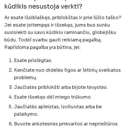
kūdikis nesustoja verkti?
Ar esate išsiblaškęs, priblokštas ir prie lūžio taško?
Jei esate įsitempęs ir išsekęs, jums bus sunku
susisiekti su savo kūdikiu raminančiu, globėjišku
būdu. Todėl svarbu gauti reikiamą pagalbą.
Papildoma pagalba yra būtina, jei:
Esate prislėgtas.
Kenčiate nuo didelės ligos ar lėtinių sveikatos
problemų.
Jaučiatės priblokšti arba bijote tėvystės.
Esate išsekęs dėl miego trūkumo.
Jaučiatės apleistas, izoliuotas arba be
palaikymo.
Buvote ankstesnės prievartos ar nepriežiūros