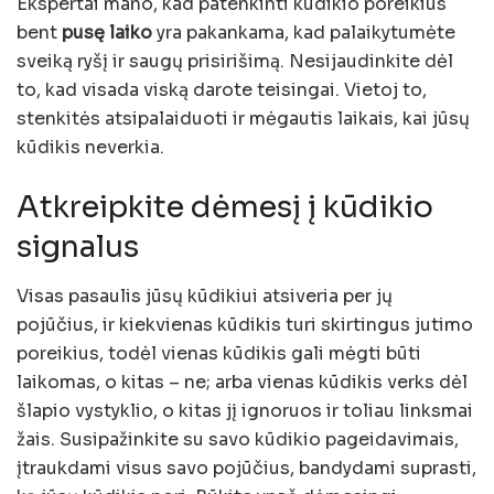
Ekspertai mano, kad patenkinti kūdikio poreikius
bent
pusę laiko
yra pakankama, kad palaikytumėte
sveiką ryšį ir saugų prisirišimą. Nesijaudinkite dėl
to, kad visada viską darote teisingai. Vietoj to,
stenkitės atsipalaiduoti ir mėgautis laikais, kai jūsų
kūdikis neverkia.
Atkreipkite dėmesį į kūdikio
signalus
Visas pasaulis jūsų kūdikiui atsiveria per jų
pojūčius, ir kiekvienas kūdikis turi skirtingus jutimo
poreikius, todėl vienas kūdikis gali mėgti būti
laikomas, o kitas – ne; arba vienas kūdikis verks dėl
šlapio vystyklio, o kitas jį ignoruos ir toliau linksmai
žais. Susipažinkite su savo kūdikio pageidavimais,
įtraukdami visus savo pojūčius, bandydami suprasti,