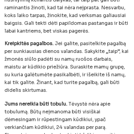
raminantis žinoti, kad tai nėra neįprasta. Nesvarbu,
koks laiko tarpas, žinokite, kad verksmas galiausiai
baigsis. Gali tekti dėti papildomas pastangas ir būti
labai kantriems, bet viskas pagerės.
Kreipkitės pagalbos.
Jei galite, pasitelkite pagalbą
per sunkiausias dienos valandas. Sakykite „taip”, kai
žmonės siūlo padėti su namų ruošos darbais,
maistu ar kūdikio priežiūra. Suraskite mamų grupę,
su kuria galėtumėte pasikalbėti, ir išeikite iš namų,
kai tik galite. Žinant, kad turite pagalbą, gali būti
didelis skirtumas.
Jums nereikia būti tobulu.
Tėvystė nėra apie
tobulumą. Būtų neįmanoma būti visiškai
dėmesingam ir rūpestingam kūdikiui, ypač
verkiančiam kūdikiui, 24 valandas per parą.