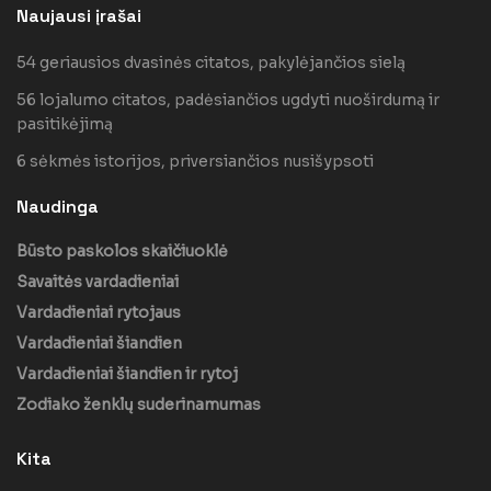
Naujausi įrašai
54 geriausios dvasinės citatos, pakylėjančios sielą
56 lojalumo citatos, padėsiančios ugdyti nuoširdumą ir
pasitikėjimą
6 sėkmės istorijos, priversiančios nusišypsoti
Naudinga
Būsto paskolos skaičiuoklė
Savaitės vardadieniai
Vardadieniai rytojaus
Vardadieniai šiandien
Vardadieniai šiandien ir rytoj
Zodiako ženklų suderinamumas
Kita