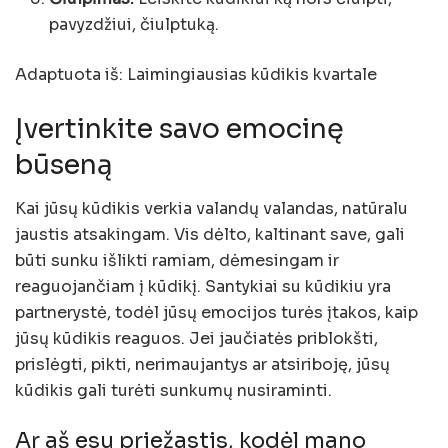
pavyzdžiui, čiulptuką.
Adaptuota iš: Laimingiausias kūdikis kvartale
Įvertinkite savo emocinę
būseną
Kai jūsų kūdikis verkia valandų valandas, natūralu
jaustis atsakingam. Vis dėlto, kaltinant save, gali
būti sunku išlikti ramiam, dėmesingam ir
reaguojančiam į kūdikį. Santykiai su kūdikiu yra
partnerystė, todėl jūsų emocijos turės įtakos, kaip
jūsų kūdikis reaguos. Jei jaučiatės priblokšti,
prislėgti, pikti, nerimaujantys ar atsiriboję, jūsų
kūdikis gali turėti sunkumų nusiraminti.
Ar aš esu priežastis, kodėl mano