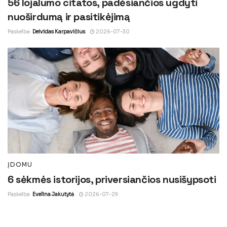
56 lojalumo citatos, padėsiančios ugdyti
nuoširdumą ir pasitikėjimą
Paskelbė
Deividas Karpavičius
2026-07-30
ĮDOMU
6 sėkmės istorijos, priversiančios nusišypsoti
Paskelbė
Evelina Jakutytė
2026-07-29