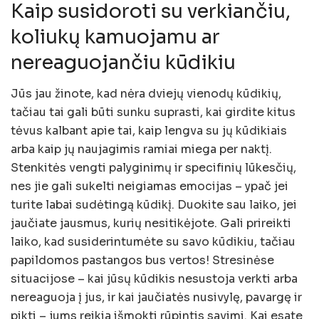
Kaip susidoroti su verkiančiu,
koliukų kamuojamu ar
nereaguojančiu kūdikiu
Jūs jau žinote, kad nėra dviejų vienodų kūdikių,
tačiau tai gali būti sunku suprasti, kai girdite kitus
tėvus kalbant apie tai, kaip lengva su jų kūdikiais
arba kaip jų naujagimis ramiai miega per naktį.
Stenkitės vengti palyginimų ir specifinių lūkesčių,
nes jie gali sukelti neigiamas emocijas – ypač jei
turite labai sudėtingą kūdikį. Duokite sau laiko, jei
jaučiate jausmus, kurių nesitikėjote. Gali prireikti
laiko, kad susiderintumėte su savo kūdikiu, tačiau
papildomos pastangos bus vertos! Stresinėse
situacijose – kai jūsų kūdikis nesustoja verkti arba
nereaguoja į jus, ir kai jaučiatės nusivylę, pavargę ir
pikti – jums reikia išmokti rūpintis savimi. Kai esate