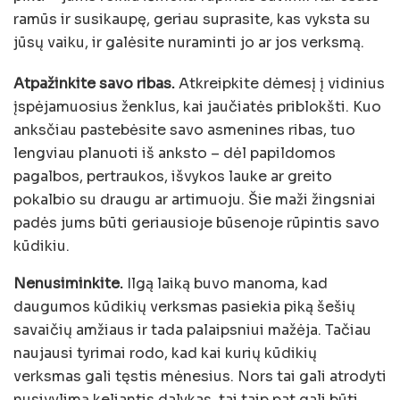
ramūs ir susikaupę, geriau suprasite, kas vyksta su
jūsų vaiku, ir galėsite nuraminti jo ar jos verksmą.
Atpažinkite savo ribas.
Atkreipkite dėmesį į vidinius
įspėjamuosius ženklus, kai jaučiatės priblokšti. Kuo
anksčiau pastebėsite savo asmenines ribas, tuo
lengviau planuoti iš anksto – dėl papildomos
pagalbos, pertraukos, išvykos lauke ar greito
pokalbio su draugu ar artimuoju. Šie maži žingsniai
padės jums būti geriausioje būsenoje rūpintis savo
kūdikiu.
Nenusiminkite.
Ilgą laiką buvo manoma, kad
daugumos kūdikių verksmas pasiekia piką šešių
savaičių amžiaus ir tada palaipsniui mažėja. Tačiau
naujausi tyrimai rodo, kad kai kurių kūdikių
verksmas gali tęstis mėnesius. Nors tai gali atrodyti
nusivylimą keliantis dalykas, tai taip pat gali būti