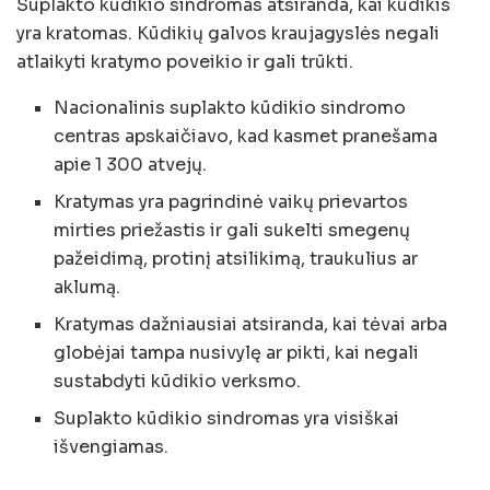
Suplakto kūdikio sindromas atsiranda, kai kūdikis
yra kratomas. Kūdikių galvos kraujagyslės negali
atlaikyti kratymo poveikio ir gali trūkti.
Nacionalinis suplakto kūdikio sindromo
centras apskaičiavo, kad kasmet pranešama
apie 1 300 atvejų.
Kratymas yra pagrindinė vaikų prievartos
mirties priežastis ir gali sukelti smegenų
pažeidimą, protinį atsilikimą, traukulius ar
aklumą.
Kratymas dažniausiai atsiranda, kai tėvai arba
globėjai tampa nusivylę ar pikti, kai negali
sustabdyti kūdikio verksmo.
Suplakto kūdikio sindromas yra visiškai
išvengiamas.