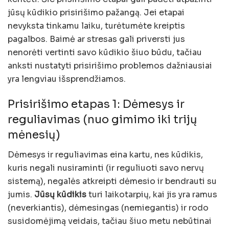
jūsų kūdikio prisirišimo pažangą. Jei etapai
nevyksta tinkamu laiku, turėtumėte kreiptis
pagalbos. Baimė ar stresas gali priversti jus
nenorėti vertinti savo kūdikio šiuo būdu, tačiau
anksti nustatyti prisirišimo problemos dažniausiai
yra lengviau išsprendžiamos.
Prisirišimo etapas 1: Dėmesys ir
reguliavimas (nuo gimimo iki trijų
mėnesių)
Dėmesys ir reguliavimas eina kartu, nes kūdikis,
kuris negali nusiraminti (ir reguliuoti savo nervų
sistemą), negalės atkreipti dėmesio ir bendrauti su
jumis.
Jūsų kūdikis
turi laikotarpių, kai jis yra ramus
(neverkiantis), dėmesingas (nemiegantis) ir rodo
susidomėjimą veidais, tačiau šiuo metu nebūtinai